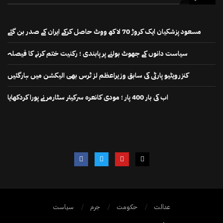
مسعود پزشکیان ایک کروڑ 70 لاکھ ووٹ حاصل کرکے ایران کے صدر بن گئے
سیاست دانوں کے جھوٹ بولنے پر پابندی ؛ رکنیت ختم کرنے کا فیصلہ
کنزرویٹیو پارٹی کی سابق وزیراعظم لز ٹرس بھی الیکشن میں ہارگئیں
اب کی بار 400 پار ؛ مودی کانعرہ سرکیئر سٹارمر نے پورا کردکھایا
عدالت
حکومت
جرم
سیاست