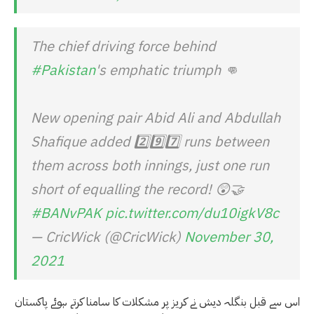
The chief driving force behind
#Pakistan
's emphatic triumph 👊
New opening pair Abid Ali and Abdullah
Shafique added 2️⃣9️⃣7️⃣ runs between
them across both innings, just one run
short of equalling the record! 😲🤝
#BANvPAK
pic.twitter.com/du10igkV8c
— CricWick (@CricWick)
November 30,
2021
اس سے قبل بنگلہ دیش نے کریز پر مشکلات کا سامنا کرتے ہوئے پاکستان