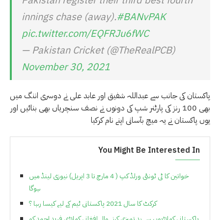
Pakistan register their third best fourth
innings chase (away).
#BANvPAK
pic.twitter.com/EQFRJu6fWC
— Pakistan Cricket (@TheRealPCB)
November 30, 2021
پاکستان کی جانب سے عبداللہ شفیق اور عابد علی نے دوسری اننگ میں
بھی 100 رنز کی پارٹنر شپ کی دونوں نے نصف سنچریاں بھی بنائیں اور
یوں پاکستان نے یہ میچ بآسانی اپنے نام کرکیا
You Might Be Interested In
خواتین کا ٹی ٹونٹی ورلڈ کپ ( 4 مارچ تا 3 اپریل) نیوزی لینڈ میں
ہوگا
کرکٹ کا سال 2021 پاکستانی ٹیم کے لیے کیسا رہا ؟
پاکستانی کھلاڑیوں سے بد تمیزی کرنے والے افغانی کھلاڑی فرید احمد کو