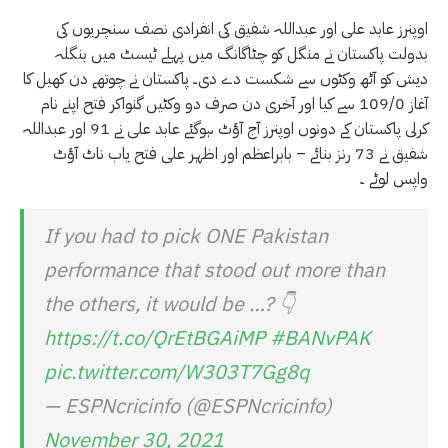
اوپنرز عابد علی اور عبداللہ شفیق کی انفرادی نصف سنچریوں کی
بدولت پاکستان نے منگل کو چٹاگانگ میں پہلے ٹیسٹ میں بنگلہ
دیش کو آٹھ وکٹوں سے شکست دے دی۔ پاکستان نے چوتھے دن کھیل کا
آغاز 109/0 سے کیا اور آخری دن صرف دو وکٹیں گنواکر فتح اپنے نام
کرلی پاکستان کے دونوں اوپنرز آج آؤٹ ہوگئے عابد علی نے 91 اور عبداللہ
شفیق نے 73 رنز بنائے – بابراعظم اور اظہر علی فتح یاب ناٹ آؤٹ
واپس لوٹے ۔
If you had to pick ONE Pakistan
performance that stood out more than
the others, it would be …? 👇
https://t.co/QrEtBGAiMP
#BANvPAK
pic.twitter.com/W303T7Gg8q
— ESPNcricinfo (@ESPNcricinfo)
November 30, 2021