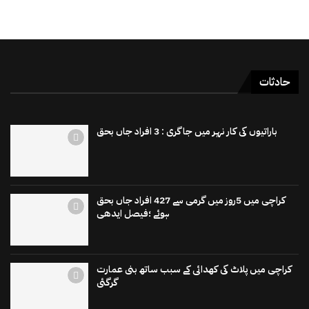
حادثات
باراتیوں کی کار نہر میں جاگری : 3 افراد جاں بحق
کراچی میں 5روز میں گرمی سے 427 افراد جاں بحق
ہوئے ؛فیصل ایدھی
کراچی میں پلاٹ کی کھدائی کے سبب ساتھ بنی عمارت
گرگئی