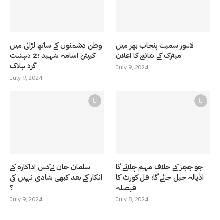
لاہور سمیت پنجاب بھر میں
وطن دشمنوں کے ساتھ لڑائی میں
میٹرک کے نتائج کا اعلان
کیپٹن اسامہ شہید ؛2 دہشت
گرد ہلاک
July 9, 2024
July 9, 2024
جو ججز کے خلاف مہم چلائے گا
سلمان خان نےکس اداکارہ کے
اڈیالہ جیل جائے گا؛ فل کورٹ کا
انکار کے بعد کبھی شادی نہیں کی
فیصلہ
؟
July 9, 2024
July 8, 2024