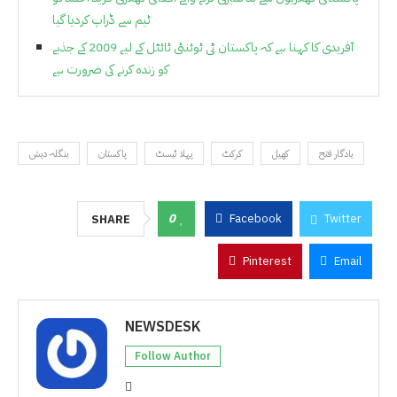
ٹیم سے ڈراپ کردیا گیا
آفریدی کا کہنا ہے کہ پاکستان ٹی ٹوئنٹی ٹائٹل کے لیے 2009 کے جذبے
کو زندہ کرنے کی ضرورت ہے
یادگار فتح
کھیل
کرکٹ
پہلا ٹیسٹ
پاکستان
بنگلہ دیش
0
Facebook
Twitter
SHARE
Pinterest
Email
NEWSDESK
Follow Author