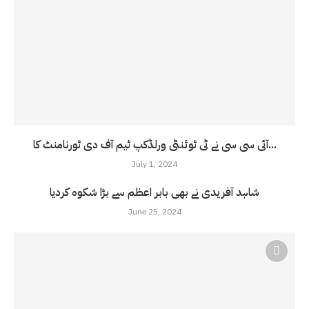
آئی سی سی نے ٹی ٹوئنٹی ورلڈکپ ٹیم آف دی ٹورنامنٹ کا...
July 1, 2024
شاہد آفریدی نے بھی بابر اعظم سے بڑا شکوہ کردیا
June 25, 2024