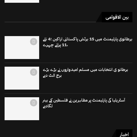
بین الاقوامی
برطانوی پارلیمنٹ میں 15 برٹش پاکستانی اراکین ؛4 نئے
،11 پرانے چہرے
برطانو ی انتخابات میں مسلم امیدواروں نے بڑے بڑے
برج الٹ دیے
آسٹریلیا کی پارلیمنٹ پر مظاہرین نے فلسطین کے بینر
لگادیے
اخبار