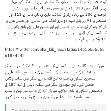
کو 202 رنز کا ہدف دیا۔ میزبان بنگلہ دیش نے پہلے بیٹنگ کرتے ہوئے
پہلی اننگز میں 330 رنز بنائے تھے جس میں لٹن داس اور مشفیق
الرحیم نے 200 سے زیادہ رنز کی شراکت داری کی لٹن داس نے 113 اور
مشفقر نے 91 رنز بنائے تاہم دوسری اننگ میں شاہین اور حسن علی نے
ان کو جم کر کھیلنے نہ دیا شاہین اور اور حسن علی اپنی پانچ وکٹیں لے
کر پاکستان کے باؤلرز میں سب سے زیادہ نمایاں رہے دونوں نے میچ میں
14 وکٹیں اپنے نام کیں
https://twitter.com/Sha_kib_haq/status/14655606668
61834242
اس کے بعد بنگلہ دیش نے پاکستان کو 286 رنز پر آؤٹ کر کے پہلی اننگز
میں 44 رنز کی برتری حاصل کی۔ پاکستان کی جانب سے عابد علی نے
سنچری اسکور کی جب کہ تیج الاسلام نے اننگز میں سات وکٹیں
حاصل کیں۔ اپنی دوسری اننگز میں بنگلہ دیش کی ٹیم 157 کے
مجموعی اسکور پر آؤٹ ہوگئی، میزبان ٹیم کی جانب سے لیٹن نے سب
سے زیادہ 59 اور شاہین آفریدی نے پانچ وکٹیں حاصل کیں۔