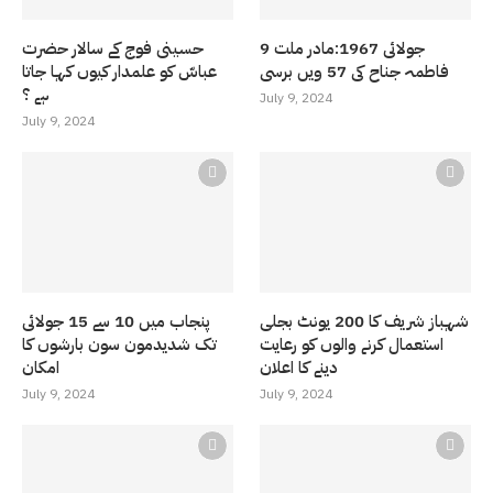
9 جولائی 1967:مادر ملت
حسینی فوج کے سالار حضرت
فاطمہ جناح کی 57 ویں برسی
عباسّ کو علمدار کیوں کہا جاتا
ہے ؟
July 9, 2024
July 9, 2024
شہباز شریف کا 200 یونٹ بجلی
پنجاب میں 10 سے 15 جولائی
استعمال کرنے والوں کو رعایت
تک شدیدمون سون بارشوں کا
دینے کا اعلان
امکان
July 9, 2024
July 9, 2024