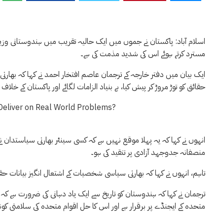
اسلام آباد: پاکستان نے جموں میں ایک حالیہ تقریب میں ہندوستانی وزی
مسترد کرتے ہوئے اس کی شدید مذمت کی ہے۔
ایک بیان میں دفتر خارجہ کے ترجمان عاصم افتخار احمد نے کہا کہ بھارتی
حقائق کو توڑ مروڑ کر پیش کیا، بے بنیاد الزامات لگائے اور پاکستان کے خل
انہوں نے کہا کہ یہ پہلا موقع نہیں ہے کہ کسی سینئر بھارتی سیاستدان نے
منصفانہ جدوجہد آزادی پر تنقید کی ہو۔
تاہم، انہوں نے کہا کہ بھارتی سیاسی شخصیات کے اشتعال انگیز بیانات ح
ترجمان نے کہا کہ ہندوستان کو تاریخ سے ایک یاد دہانی کی ضرورت ہے ک
متحدہ کے ایجنڈے پر برقرار ہے اور اس کا حل اقوام متحدہ کی سلامتی ک