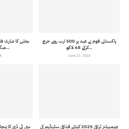
پاکستانی قوم نے عید پر 500 ارب روپے خرچ
کرکے 68 لاکھ...
میگاواٹ تک پہنچ...
4
June 22, 2024
چیمپیئنز ٹرافی 2025 کیلئے قذافی سٹیڈیم کی
سی ٹی ڈی کا پنج