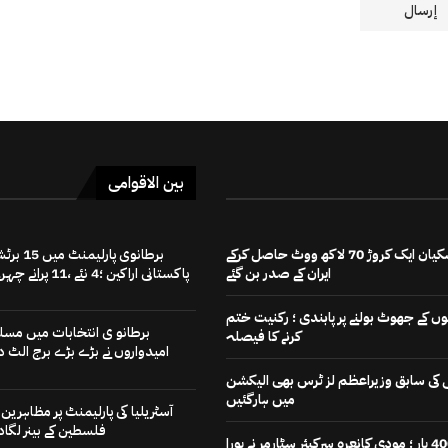
بین الاقوامی
مسعود پزشکیان ایک کروڑ 70 لاکھ ووٹ حاصل کرکے
برطانوی پارلیمنٹ میں
ایران کے صدر بن گئے
پاکستانی اراکین ؛4 نئے ،11 پرانے چہرے
 کے جھوٹ بولنے پر پابندی ؛ رکنیت ختم
برطانو ی انتخابات میں مسل
کرنے کا فیصلہ
امیدواروں نے بڑے بڑے برج الٹ دی
رٹی کی سابق وزیراعظم لز ٹرس بھی الیکشن
میں ہارگئیں
آسٹریلیا کی پارلیمنٹ پر مظاہرین ن
فلسطین کے بینر لگادی
اب کی بار 400 پار ؛ مودی کانعرہ سرکیئر سٹارمر نے پورا