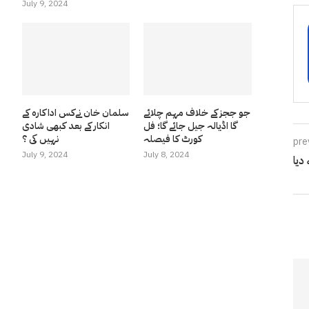
July 9, 2024
جو ججز کے خلاف مہم چلائے
سلمان خان نےکس اداکارہ کے
گا اڈیالہ جیل جائے گا؛ فل
انکار کے بعد کبھی شادی
کورٹ کا فیصلہ
نہیں کی ؟
pre
July 9, 2024
July 8, 2024
دیا