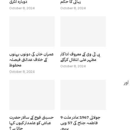
رہائی کا حکم
دوبارہ انٹری
October 8, 2024
October 8, 2024
پی ٹی وی کے معروف اداکار
عمران خان کی دونوں بہنوں
مظہر علی انتقال کرگئے
کے خلاف عدالتی فیصلہ
محفوظ
October 8, 2024
October 8, 2024
اور
9 جولائی 1967:مادر ملت
حسینی فوج کے سالار حضرت
فاطمہ جناح کی 57 ویں
عباسّ کو علمدار کیوں کہا
برسی
جاتا ہے ؟