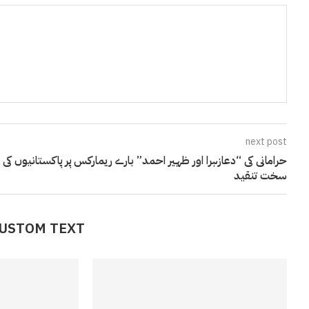
next post
حرامانی کی “دعازہرا اور ظہیر احمد” بارے ریمارکس پر پاکستانیوں کی
سخت تنقید
CUSTOM TEXT