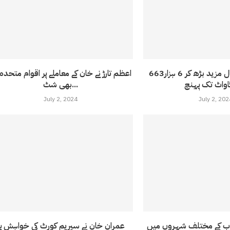
بجلی کا شارٹ فال مزید بڑھ کر 6 ہزار663
اعظم تارڑ نے خان کے معاملے پر اقوام متحدہ
بھی شٹ...
July 2, 2024
July 2, 202
اب کے مختلف شہروں میں
عمران خان نے سپریم کورٹ کی خواہش پر