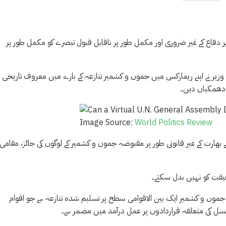
ر دفاع کے غیر ضروری اور مکمل طور پر ناقابل قبول تبصرے کو مکمل طور پر
 وزیر نے اپنے ریمارکس میں جموں و کشمیر تنازعہ کے بارے میں معروف تاریخی
اف دھمکیاں دیں۔
Image Source:
World Politics Review
 بھارت کے غیر قانونی طور پر مقبوضہ جموں و کشمیر کے لوگوں کی جائز، مقامی 
قیقت کو نہیں بدل سکتے۔
ہ جموں و کشمیر ایک بین الاقوامی سطح پر تسلیم شدہ تنازعہ ہے جو اقوام
ونسل کی متعلقہ قراردادوں پر عمل درآمد میں مضمر ہے۔