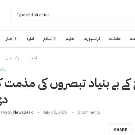
ت
حادثات
ٹرانسپورٹ
تعلیم
اسلام
ادارہ
اخبار
اخبار
پاکستان
پاکس
 کے بے بنیاد تبصروں کی مذمت ک
دی
tten by
Newsdesk
July 25, 2022
0 comments
SHARE