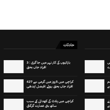
حادثات
 15 برٹش
باراتیوں کی کار نہر میں جاگری : 3
افراد جاں بحق
م
کراچی میں 5روز میں گرمی سے 427
ے
افراد جاں بحق ہوئے ؛فیصل ایدھی
ے
کراچی میں پلاٹ کی کھدائی کے سبب
ے
ساتھ بنی عمارت گرگئی