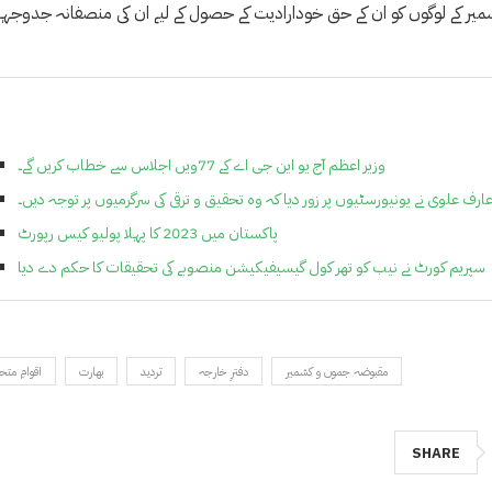
شمیر کے لوگوں کو ان کے حق خودارادیت کے حصول کے لیے ان کی منصفانہ جدوجہ
وزیر اعظم آج یو این جی اے کے 77ویں اجلاس سے خطاب کریں گے۔
رف علوی نے یونیورسٹیوں پر زور دیا کہ وہ تحقیق و ترقی کی سرگرمیوں پر توجہ دیں۔
پاکستان میں 2023 کا پہلا پولیو کیس رپورٹ
سپریم کورٹ نے نیب کو تھر کول گیسیفیکیشن منصوبے کی تحقیقات کا حکم دے دیا
مقبوضہ جموں و کشمیر
دفترِ خارجہ
تردید
بھارت
اقوامِ متح
SHARE