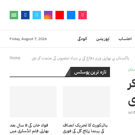
احتساب
اپوزیشن
آلودگی
Friday, August 7, 2026
پاکستان نے بھارتی وزیر دفاع کے بے بنیاد تبصروں کی مذمت کر دی
Home
تان
تازہ ترین پوسٹس
ر
wri
ہائیکورٹ کا تحریک انصاف
فواد خان کی 8 سال بعد
کی رہنما زرتاج گل کی فوری
بھارتی فلم انڈسٹری میں