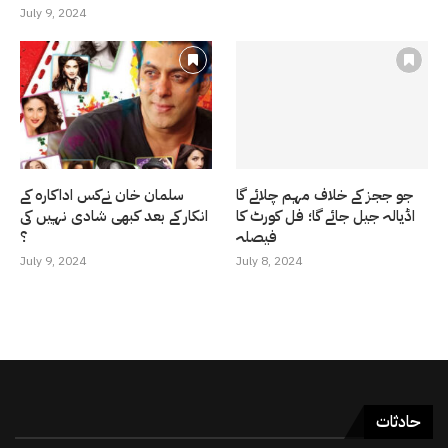
July 9, 2024
جو ججز کے خلاف مہم چلائے گا
سلمان خان نےکس اداکارہ کے
اڈیالہ جیل جائے گا؛ فل کورٹ کا
انکار کے بعد کبھی شادی نہیں کی
فیصلہ
؟
July 9, 2024
July 8, 2024
حادثات