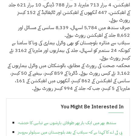
انفیکشن، 4 ہزار 713 ملیریا، 3 ہزار 788 ڈینگی، 10 ہزار 621 جلد
کے انفیکشن، 447 آنکھوں کے انفیکشن اور ٹائیفائیڈ کے 152 کیسز
رپورٹ ہوئے۔
صرف سندھ میں 5,784 اسہال، 8,339 سانس کے مسائل اور
8,652 جلد کے انفیکشن رپورٹ ہوئے۔
سیلاب سے متاثرہ بلوچستان کو بھی وائرل بیماری کی وبا کا سامنا ہے
کیونکہ 24 ستمبر کو اسہال، جلد کی بیماریوں اور ملیریا کے 3162 نئے
کیسز رپورٹ ہوئے۔
محکمہ صحت کی رپورٹ کے مطابق، بالوشکٹان میں وائرل بیماریوں کے
3,162 نئے کیس رپورٹ ہوئے۔ ڈائریا کے 859 کیسز، ہیضے کے 50 کیسز،
سانس کے انفیکشن کے 862 کیسز، آنکھوں میں انفیکشن کے 161،
ملیریا کے 5 کیسز، جب کہ جلد کے 994 کیسز رپورٹ ہوئے۔
You Might Be Interested In
سندھ بھر میں ایک بار پھر طوفانی بارشوں سے تباہی کا خدشہ
پی ٹی اے کا کہنا ہے کہ سیلاب کے بعد بلوچستان میں سیلولر سروسز