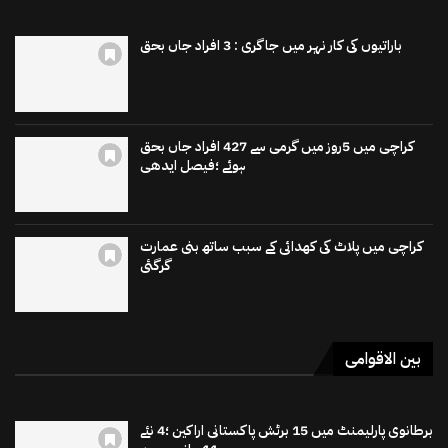
باراتیوں کی کار نہر میں جاگری : 3 افراد جاں بحق
کراچی میں 5روز میں گرمی سے 427 افراد جاں بحق
ہوئے ؛فیصل ایدھی
کراچی میں پلاٹ کی کھدائی کے سبب ساتھ بنی عمارت
گرگئی
بین الاقوامی
برطانوی پارلیمنٹ میں 15 برٹش پاکستانی اراکین ؛4 نئے