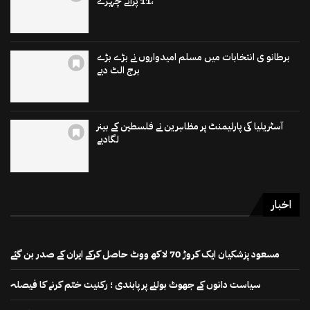
،11 پرانے چہرے
برطانو ی انتخابات میں مسلم امیدواروں نے بڑے بڑے
برج الٹ دیے
آسٹریلیا کی پارلیمنٹ پر مظاہرین نے فلسطین کے بینر
لگادیے
اخبار
مسعود پزشکیان ایک کروڑ 70 لاکھ ووٹ حاصل کرکے ایران کے صدر بن گئے
سیاست دانوں کے جھوٹ بولنے پر پابندی ؛ رکنیت ختم کرنے کا فیصلہ