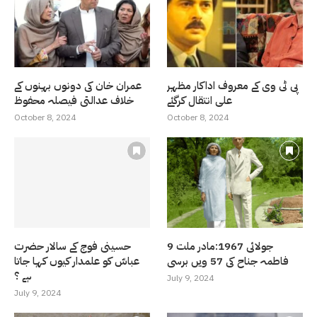
پی ٹی وی کے معروف اداکار مظہر
عمران خان کی دونوں بہنوں کے
علی انتقال کرگئے
خلاف عدالتی فیصلہ محفوظ
October 8, 2024
October 8, 2024
9 جولائی 1967:مادر ملت
حسینی فوج کے سالار حضرت
فاطمہ جناح کی 57 ویں برسی
عباسّ کو علمدار کیوں کہا جاتا
ہے ؟
July 9, 2024
July 9, 2024