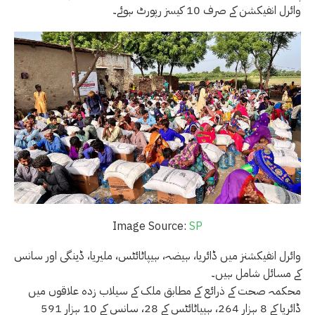
وائرل انفیکشن کے صرف 10 کیسز رپورٹ ہوئے۔
Image Source:
SP
وائرل انفیکشنز میں ڈائریا، ہیضہ، ہیپاٹائٹس، ملیریا، ڈینگی اور سانس
کے مسائل شامل ہیں۔
محکمہ صحت کے ذرائع کے مطابق ملک کے سیلاب زدہ علاقوں میں
ڈائریا کے 8 ہزار 264، ہیپاٹائٹس کے 28، سانس کے 10 ہزار 591