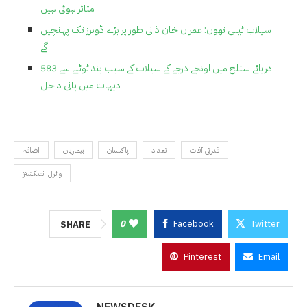
متاثر ہوئی ہیں
سیلاب ٹیلی تھون: عمران خان ذاتی طور پر بڑے ڈونرز تک پہنچیں
گے
دریائے ستلج میں اونچے درجے کے سیلاب کے سبب بند ٹوٹنے سے 583
دیہات میں پانی داخل
قدرتی آفات
تعداد
پاکستان
بیماریاں
اضافہ
وائرل انفیکشنز
0
Facebook
Twitter
SHARE
Pinterest
Email