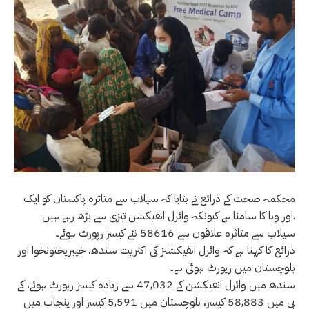
محکمہ صحت کے ذرائع نے بتایا کہ سیلاب سے متاثرہ پاکستان کو ایک
اور وبا کا سامنا ہے کیونکہ وائرل انفیکشن تیزی سے بڑھ رہے ہیں.
سیلاب سے متاثرہ علاقوں سے 58616 نئے کیسز رپورٹ ہوئے۔
ذرائع کا کہنا ہے کہ وائرل انفیکشنز کی اکثریت سندھ، خیبرپختونخوا اور
بلوچستان میں رپورٹ ہوئی ہے۔
سندھ میں وائرل انفیکشن کے 47,032 سے زیادہ کیسز رپورٹ ہوئے، کے
پی میں 58,883 کیسز، بلوچستان میں 5,591 کیسز اور پنجاب میں