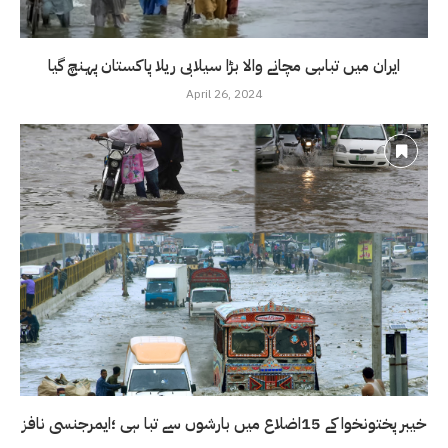
ایران میں تباہی مچانے والا بڑا سیلابی ریلا پاکستان پہنچ گیا
April 26, 2024
خیبر پختونخوا کے 15اضلاع میں بارشوں سے تبا ہی ؛ایمرجنسی نافز