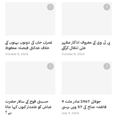
پی ٹی وی کے معروف اداکار مظہر
عمران خان کی دونوں بہنوں کے
علی انتقال کرگئے
خلاف عدالتی فیصلہ محفوظ
October 8, 2024
October 8, 2024
9 جولائی 1967:مادر ملت
حسینی فوج کے سالار حضرت
فاطمہ جناح کی 57 ویں برسی
عباسّ کو علمدار کیوں کہا جاتا
ہے ؟
July 9, 2024