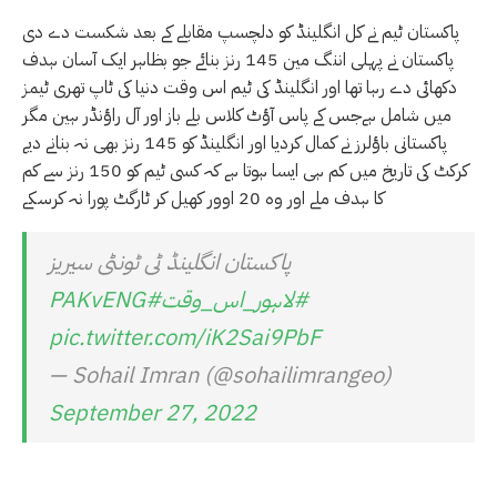
پاکستان ٹیم نے کل انگلینڈ کو دلچسپ مقابلے کے بعد شکست دے دی
پاکستان نے پہلی اننگ مین 145 رنز بنائے جو بظاہر ایک آسان ہدف
دکھائی دے رہا تھا اور انگلینڈ کی ٹیم اس وقت دنیا کی ٹاپ تھری ٹیمز
میں شامل ہےجس کے پاس آؤٹ کلاس بلے باز اور آل راؤنڈر ہین مگر
پاکستانی باؤلرز نے کمال کردیا اور انگلینڈ کو 145 رنز بھی نہ بنانے دیے
کرکٹ کی تاریخ میں کم ہی ایسا ہوتا ہے کہ کسی ٹیم کو 150 رنز سے کم
کا ہدف ملے اور وہ 20 اوور کھیل کر ٹارگٹ پورا نہ کرسکے
پاکستان انگلینڈ ٹی ٹونٹی سیریز
#لاہور_اس_وقت
#PAKvENG
pic.twitter.com/iK2Sai9PbF
— Sohail Imran (@sohailimrangeo)
September 27, 2022