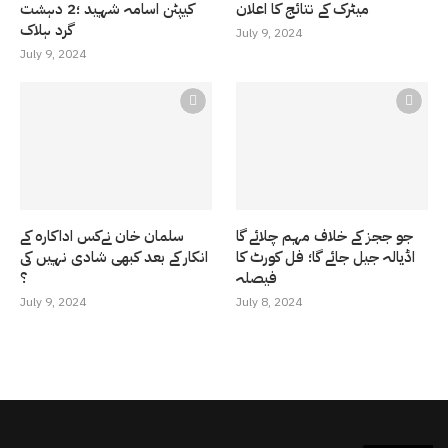
میٹرک کے نتائج کا اعلان
کیپٹن اسامہ شہید ؛2 دہشت
گرد ہلاک
July 9, 2024
July 9, 2024
جو ججز کے خلاف مہم چلائے گا
سلمان خان نےکس اداکارہ کے
اڈیالہ جیل جائے گا؛ فل کورٹ کا
انکار کے بعد کبھی شادی نہیں کی
فیصلہ
؟
July 9, 2024
July 8, 2024