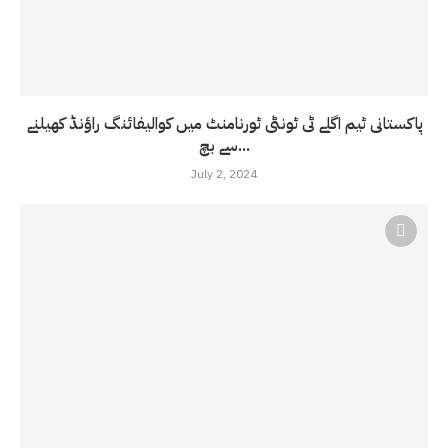
پاکستانی ٹیم اگلے ٹی ٹونٹی ٹورنامنٹ میں کوالیفائنگ راؤنڈ کھیلنے
سے بچ...
July 2, 2024