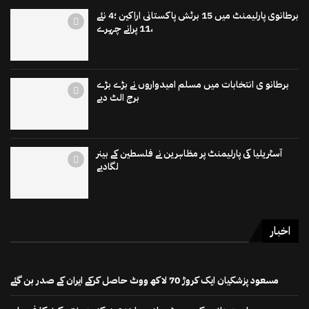
برطانوی پارلیمنٹ میں 15 برٹش پاکستانی اراکین ؛4 نئے
،11 پرانے چہرے
برطانو ی انتخابات میں مسلم امیدواروں نے بڑے بڑے
برج الٹ دیے
آسٹریلیا کی پارلیمنٹ پر مظاہرین نے فلسطین کے بینر
لگادیے
اخبار
مسعود پزشکیان ایک کروڑ 70 لاکھ ووٹ حاصل کرکے ایران کے صدر بن گئے