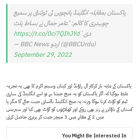
پاکستان بمقابلہ انگلینڈ پانچویں ٹی ٹوئنٹی پر سمیع
چوہدری کا کالم: ’عامر جمال نے بساط پلٹ
دی`
https://t.co/0ci7QIhJYd
— BBC News اردو (@BBCUrdu)
September 29, 2022
پاکستان کے مایہ ناز کرکٹر آل راؤنڈ اور کپتان وسیم اکرم کا بھی یہ تجزیہ
غلط ہوگیا کہ اگر پاکستان کو یہ میچ جیتنا ہے تو اسے انگلینڈ کی ساری
ٹیم کو آؤٹ کرنا ہوگا ورنہ یہ میچ انگلینڈ باآسانی جیت جائے گا مگر پا
کستان کے باؤلرز نے رنز بھی روکے اور کھلاڑیوں کو آؤٹ بھی کیا اور سیریس
میں 2 کے مقابے میں 3 میچز جیت کر برتری حاصل کرلی
You Might Be Interested In