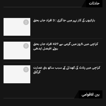
حادثات
باراتیوں کی کار نہر میں جاگری : 3 افراد جاں بحق
کراچی میں 5روز میں گرمی سے 427 افراد جاں بحق
ہوئے ؛فیصل ایدھی
کراچی میں پلاٹ کی کھدائی کے سبب ساتھ بنی عمارت
گرگئی
بین الاقوامی