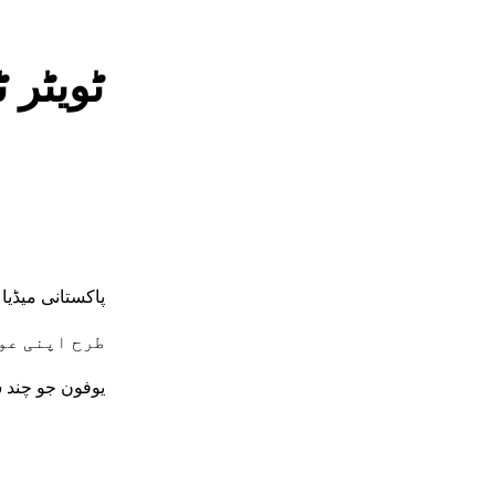
ٹویٹر 
پاکستانی میڈی
طرح اپنی عو
یوفون جو چند سال پہلے پاکستا