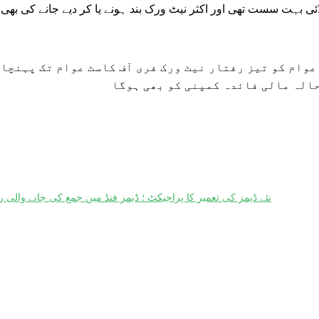
ئی بہت سست تھی اور اکثر نیٹ ورک بند ہونے یا کر دیے جانے کی بھی
عوام کو تیز رفتار نیٹ ورک فری آف کاسٹ عوام تک پہنچا
حالہ مالی فائدہ کمپنی کو بھی ہوگا
نئے ڈیمز کی تعمیر کا پراجیکٹ ؛ ڈیمز فنڈ میں جمع کی جانے والی رقم 17 ارب ہوگئی اب تک کتنے پیسے خرچ کیے گئے ؛سٹیٹ بینک نے 