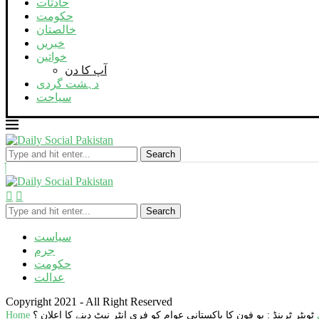
حادثات
حکومت
خالصتان
خبریں
خواتین
آپ کا دن
دہشت گردی
سیاحت
Search
Search
سیاست
جرم
حکومت
عدالت
Copyright 2021 - All Right Reserved
ٹویٹر ٹرینڈ : یو فون کا پاکستانی عوام کو فری انٹر نیٹ دینے کا اعلان ؟
Home