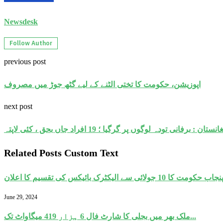
Newsdesk
Follow Author
previous post
اپوزیشن، حکومت کا تختی الٹنے کے لیے گٹھ جوڑ میں مصروف
next post
نستان : برفانی تودہ لوگوں پر گرگیا ؛ 19 افراد جاں بحق ، کئی لاپتہ
Related Posts Custom Text
نجاب حکومت کا 10 جولائی سے الیکٹرک بائیکس کی تقسیم کا اعلان
June 29, 2024
ملک بھر میں بجلی کا شارٹ فال 6 ہزار 419 میگاواٹ تک...