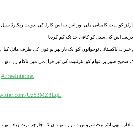
ڈز کو بہت کامیابی ملی اور اس نے اس کارڈ کی بدولت ریکارڈ سیل 
 ذریعے اس کی سیل کو کافی حد تک کم کردیا
بر نے پاکستانی نوجوانوں کو ایک بار پھر یو فون کی طرف مائل کیا 
 صحیح طور پر عوام کو انٹرننیٹ کی تیز فراہمی میں ناکام رہے تھے
g
#FreeInternet
twitter.com/Uz53MZ8LqL
ٹ ادارے بھی انٹر نیٹ سروس دے رہے تھے ان کے چارجز بہت زیادہ تھے