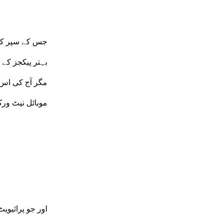
جس کے سپر کار
بہتر پیکجز کے
مگر آج کی اس خ
موبائل نیٹ ورک
اور جو پرائیوی