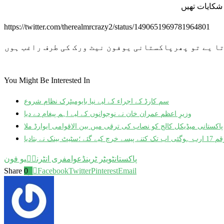
 شکایات تھیں
https://twitter.com/therealmrcrazy2/status/1490651969781964801
تا یے تو پھرپاکستانی یوفون نیٹ ورک کی طرف راغب ہوں
You Might Be Interested In
سم کارڈ کے اجراء کے لیے نیا بایومیٹرک نظام شروع
وزیرِ اعظم عمران خان نے نوجوانوں کے لیے اہم پیغام دے دیا
پاکستانی میڈیکل کالج کو نصاب کی ترقی میں بین الاقوامی ایوارڈ ملا
بتادیا
پاکستان
ٹویٹر ٹرینڈ
عوام
فری انٹرنیٖ
یو فون
Share
0
Facebook
Twitter
Pinterest
Email