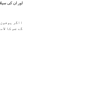
اور ان کی سپلا
ااگر یوفون 
گے جس کا لام