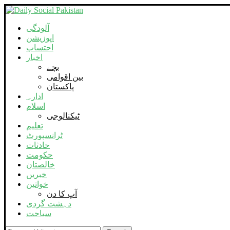
آلودگی
اپوزیشن
احتساب
اخبار
بچے
بین اقوامی
پاکستان
ادارہ
اسلام
ٹیکنالوجی
تعلیم
ٹرانسپورٹ
حادثات
حکومت
خالصتان
خبریں
خواتین
آپ کا دن
دہشت گردی
سیاحت