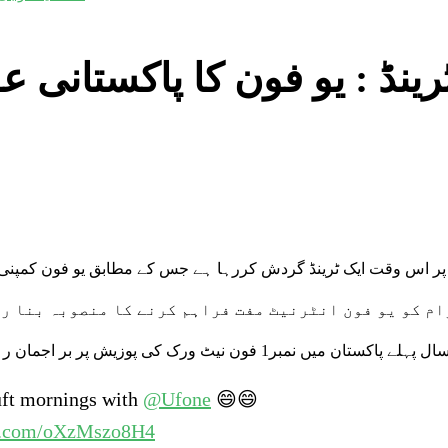
ٹرینڈ : یو فون کا پاکستانی ع
ا پر اس وقت ایک ٹرینڈ گردش کررہا ہے جس کے مطابق یو فون کمپنی 
ام کو یو فون انٹرنیٹ مفت فراہم کرنے کا منصوبہ بنا رہ
ن میں نمبر1 فون نیٹ ورک کی پوزیش پر بر اجمان رہی اور
muft mornings with
@Ufone
😄😄
er.com/oXzMszo8H4