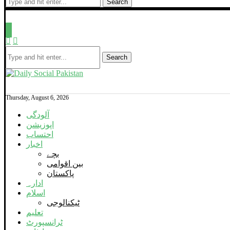
Search
Search
Thursday, August 6, 2026
آلودگی
اپوزیشن
احتساب
اخبار
بچے
بین اقوامی
پاکستان
ادارہ
اسلام
ٹیکنالوجی
تعلیم
ٹرانسپورٹ