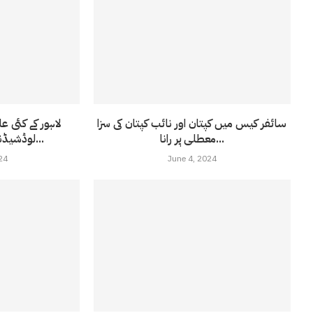
سائفر کیس میں کپتان اور نائب کپتان کی سزا
لاہور کے کئی ع
معطلی پر رانا...
لوڈشیڈنگ ہورہی ہے ؛نجی...
24
June 4, 2024