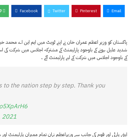
0
Facebook
Twitter
Pinterest
Email
پاکستان کو وزیر اعظم عمران خان نے اپنے ٹویٹ میں ایم این اے محمد خیال
شدید علیل ہونے کے باوجود پارلیمنٹ کے مشترکہ اجلاس میں شرکت کی اس ک
کے باوجود اجلاس میں شرکت کے لیے پارلیمنٹ آئے ۔
es to the nation step by step. Thank you
sCo5XpArH6
, 2021
اپنی پارٹی اور قوم کی جانب سے وزیراعظم نےان تمام ممبران پارلیمنٹ اور سینی