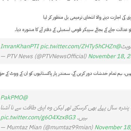
ی اجازت دینے والا انتخابی ترمیمی بل منظور کر لیا
دالت جانے کے بجائے سپیکر قومی اسمبلی کے دفتر آنے کا مشورہ دیا۔
ٹویٹ
@ImranKhanPTI
pic.twitter.com/ZHTy5hCHZn
— PTV News (@PTVNewsOfficial)
November 18, 
یں، ہم تمام خدشات دور کریں گے، سمندر پار پاکستانیوں کو ان کے ووٹ کے ح
@PakPMO
پندرہ سال پہلے بھی کرسکتے تھے لیکن وہ اپنی طاقت سے نا آشنا
ہیں۔
pic.twitter.com/g6O4Xzx8G3
— Mumtaz Mian (@mumtaz99mian)
November 18