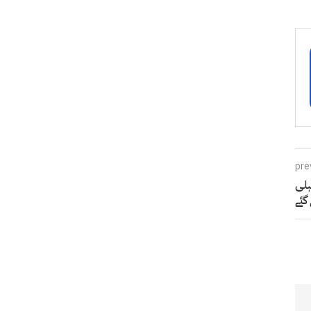
pre
ہلی
گئے