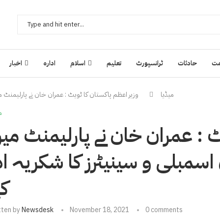
ت
حادثات
ٹرانسپورٹ
تعلیم
اسلام
ادارہ
اخبار
میڈیا
وزیر اعظم پاکستان کا ٹویٹ : عمران خان نے پارلیمنٹ میں
م
 : عمران خان نے پارلیمنٹ می
ن اسمبلی و سینیٹرز کا شکریہ اد
کی
tten by
Newsdesk
November 18, 2021
0 comments