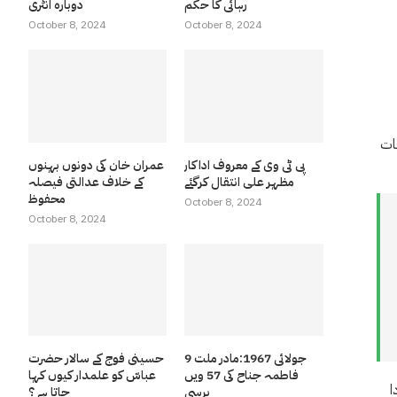
رہائی کا حکم
دوبارہ انٹری
October 8, 2024
October 8, 2024
ات
پی ٹی وی کے معروف اداکار
عمران خان کی دونوں بہنوں
مظہر علی انتقال کرگئے
کے خلاف عدالتی فیصلہ
محفوظ
October 8, 2024
October 8, 2024
9 جولائی 1967:مادر ملت
حسینی فوج کے سالار حضرت
فاطمہ جناح کی 57 ویں
عباسّ کو علمدار کیوں کہا
ا
برسی
جاتا ہے ؟