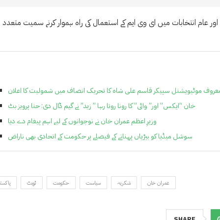
اور عام انتخابات میں ای وی ایم کے استعمال کی راہ ہموار کرنے سمیت متعدد
عروف موٹیویشنل سپیکر قاسم علی شاہ کا تحریک انصاف میں شمولیت کا اعلان
خان “ایکس” اور” وائی” کا رونا روتا رہا ” زید” نے گیم ڈال دی: حنا پرویز بٹ
وزیرِ اعظم عمران خان نے نوجوانوں کے لیے اہم پیغام دے دیا
سوشل میڈیا کو بیڑیاں پہنانے کے فیصلے پر حکومت کے اتحادی بھی ناراض
عمران خان
شکریہ
سیاست
حکومت
ٹویٹ
پاکست
SHARE