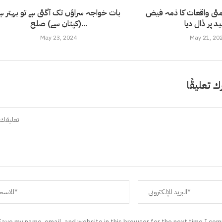
یصل واڈا نے 9مئی واقعات کا ذمہ فیض
بات خواجہ سراؤں تک آگئی ہے تو بہتر ہے
 پر ڈال دیا
(کپتان سے) صلح...
May 23, 2024
May 21, 20
ك تعليقًا