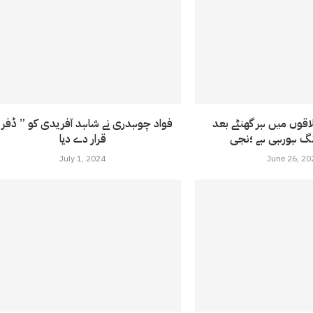
لاقوں میں ہر گھنٹے بعد
فواد چوہدری نے شاہد آفریدی کو ” ڈفر 
قرار دے دیا
July 1, 2024
June 26, 20