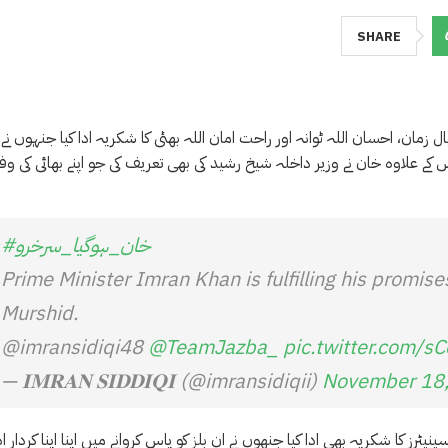
SHARE
 زمان، احسان اللہ ٹوانہ اور راحت امان اللہ بھٹی کا شکریہ ادا کیا جنہوں نے
ے علاوہ خان نے وزیر داخلہ شیخ رشید کی بھی تعریف کی جو اپنے بھائی کی وف
#خان_ہوگیا_سرخرو
Prime Minister Imran Khan is fulfilling his promis
Murshid.
@imransidiqi48
@TeamJazba_
pic.twitter.com/
— 𝐈𝐌𝐑𝐀𝐍 𝐒𝐈𝐃𝐃𝐈𝐐𝐈 (@imransidiqii)
November 18
ٹرز کا شکریہ بھی ادا کیا جنھوں نے ان بلز کو پاس کروانے میں اپنا اپنا کردار اد