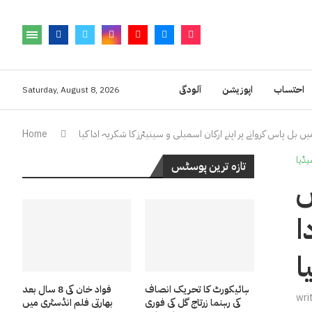
احتساب
اپوزیشن
آلودگی
Saturday, August 8, 2026
 بل پاس کروانے پر اپنے ارکان اسمبلی و سینیٹرز کا شکریہ ادا کیا
Home
یڈیا
تازہ ترین پوسٹس
ں
ا
ا
ہائیکورٹ کا تحریک انصاف
فواد خان کی 8 سال بعد
wri
کی رہنما زرتاج گل کی فوری
بھارتی فلم انڈسٹری میں