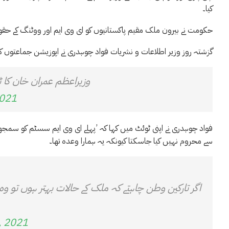
کیا۔
حکومت نے بیرون ملک مقیم پاکستانیوں کو ای وی ایم اور ووٹنگ کے حقوق ک
گزشتہ روز وزیر اطلاعات و نشریات فواد چوہدری نے اپوزیشن جماعتوں کو ع
وزیراعظم عمران خان کا 
2021
فواد چوہدری نے اپنی ٹوئٹ میں کہا کہ ’پہلے ای وی ایم سسٹم کو سمجھ
سے محروم نہیں کیا جاسکتا کیونکہ یہ ہمارا وعدہ تھا۔
اگر تارکین وطن چاہتے کہ ملک کے حالات بہتر ہوں تو وہ 
, 2021