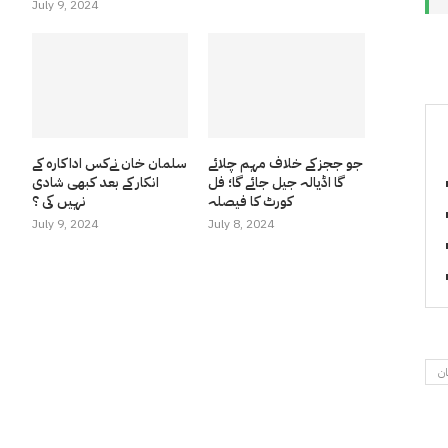
July 9, 2024
جو ججز کے خلاف مہم چلائے
سلمان خان نےکس اداکارہ کے
گا اڈیالہ جیل جائے گا؛ فل
انکار کے بعد کبھی شادی
کورٹ کا فیصلہ
نہیں کی ؟
July 9, 2024
July 8, 2024
ان