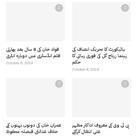
ہائیکورٹ کا تحریک انصاف کی
فواد خان کی 8 سال بعد بھارتی
رہنما زرتاج گل کی فوری رہائی کا
فلم انڈسٹری میں دوبارہ انٹری
حکم
October 8, 2024
October 8, 2024
پی ٹی وی کے معروف اداکار مظہر
عمران خان کی دونوں بہنوں کے
علی انتقال کرگئے
خلاف عدالتی فیصلہ محفوظ