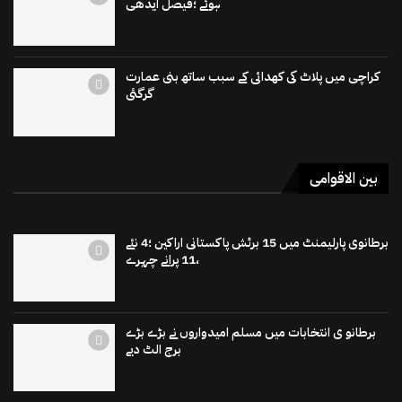
ہوئے ؛فیصل ایدھی
کراچی میں پلاٹ کی کھدائی کے سبب ساتھ بنی عمارت
گرگئی
بین الاقوامی
برطانوی پارلیمنٹ میں 15 برٹش پاکستانی اراکین ؛4 نئے
،11 پرانے چہرے
برطانو ی انتخابات میں مسلم امیدواروں نے بڑے بڑے
برج الٹ دیے