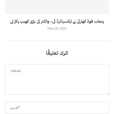
پنجاب فوڈ اتھارٹی نے ایکسپائرڈ ٹی- وائٹنر کی بڑی کھیپ پکڑ لی
May 18, 2024
اترك تعليقًا