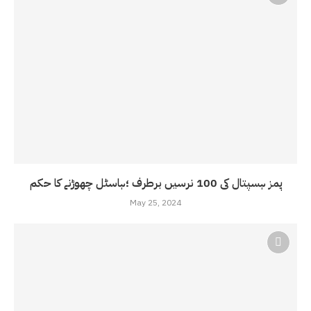
پمز ہسپتال کی 100 نرسیں برطرف ؛ہاسٹل چھوڑنے کا حکم
May 25, 2024