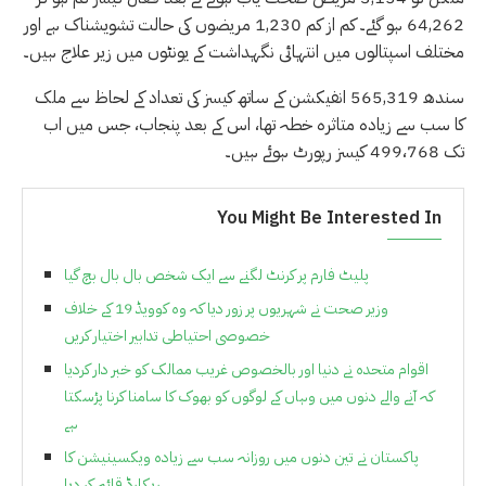
64,262 ہو گئے۔ کم از کم 1,230 مریضوں کی حالت تشویشناک ہے اور
مختلف اسپتالوں میں انتہائی نگہداشت کے یونٹوں میں زیر علاج ہیں۔
سندھ 565,319 انفیکشن کے ساتھ کیسز کی تعداد کے لحاظ سے ملک
کا سب سے زیادہ متاثرہ خطہ تھا، اس کے بعد پنجاب، جس میں اب
تک 499،768 کیسز رپورٹ ہوئے ہیں۔
You Might Be Interested In
پلیٹ فارم پر کرنٹ لگنے سے ایک شخص بال بال بچ گیا
وزیر صحت نے شہریوں پر زور دیا کہ وہ کوویڈ 19 کے خلاف
خصوصی احتیاطی تدابیر اختیار کریں
اقوام متحدہ نے دنیا اور بالخصوص غریب ممالک کو خبر دار کردیا
کہ آنے والے دنوں میں وہاں کے لوگوں کو بھوک کا سامنا کرنا پڑسکتا
ہے
پاکستان نے تین دنوں میں روزانہ سب سے زیادہ ویکسینیشن کا
ریکارڈ قائم کر دیا