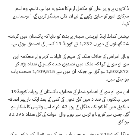
ڈاکٹروں نے وزیر اعلیٰ کو مکمل آرام کا مشورہ دیا ہے۔ تاہم، وہ اہم
سرکاری امور کو جاری رکھنے کے لیے آن لائن میٹنگز کریں گے،” ترجمان نے
کہا۔
نیشنل کمانڈ اینڈ آپریشن سینٹر نے بدھ کو بتایا کہ پاکستان میں گزشتہ
24 گھنٹوں کے دوران 1,232 نئے کوویڈ 19 کیسز کی تصدیق ہوئی ہے۔
وبائی امراض کے خلاف ملک کی مہم کی قیادت کرنے والے محکمہ این
سی او سی نے کہا کہ ملک میں تصدیق شدہ کیسز کی تعداد بڑھ کر
1,503,873 ہو گئی ہے جبکہ ان میں سے 1,409,515 صحت یاب
ہو چکے ہیں۔
این سی او سی کے اعدادوشمار کے مطابق، پاکستان کے روزانہ کوویڈ19
میں ہلاکتوں کی تعداد میں کئی دنوں کی کمی کے بعد ایک بار پھر اضافہ
دیکھنے میں آیا کیونکہ منگل کے روز 43 افراد اس وائرس کا شکار ہو
گئے، جس سے کورونا وائرس سے ہونے والی اموات کی کل تعداد 30,096
ہو گئی۔
منگل کو 3,154 مریض صحت یاب ہونے کے بعد فعال کیسز کم ہو کر