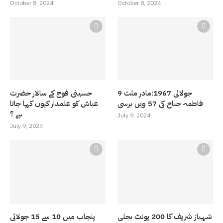
October 8, 2024
October 8, 2024
9 جولائی 1967:مادر ملت
حسینی فوج کے سالار حضرت
فاطمہ جناح کی 57 ویں برسی
عباسّ کو علمدار کیوں کہا جاتا
ہے ؟
July 9, 2024
July 9, 2024
شہباز شریف کا 200 یونٹ بجلی
پنجاب میں 10 سے 15 جولائی