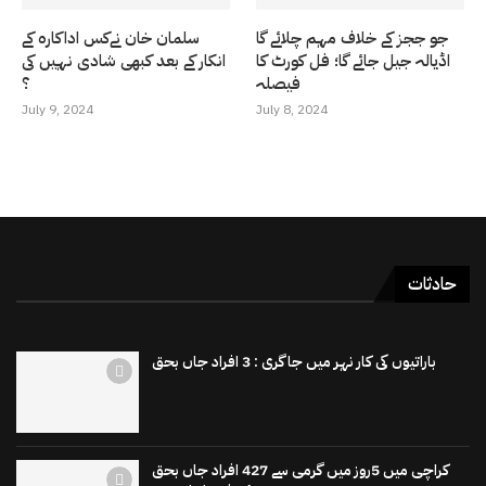
جو ججز کے خلاف مہم چلائے گا
سلمان خان نےکس اداکارہ کے
اڈیالہ جیل جائے گا؛ فل کورٹ کا
انکار کے بعد کبھی شادی نہیں کی
فیصلہ
؟
July 9, 2024
July 8, 2024
حادثات
باراتیوں کی کار نہر میں جاگری : 3 افراد جاں بحق
کراچی میں 5روز میں گرمی سے 427 افراد جاں بحق