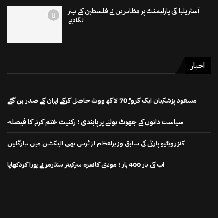
آسٹریلیا کی پارلیمنٹ پر مظاہرین نے فلسطین کے بینر
لگادیے
اخبار
مسعود پزشکیان ایک کروڑ 70 لاکھ ووٹ حاصل کرکے ایران کے صدر بن گئے
سیاست دانوں کے جھوٹ بولنے پر پابندی ؛ رکنیت ختم کرنے کا فیصلہ
کنزرویٹیو پارٹی کی سابق وزیراعظم لز ٹرس بھی الیکشن میں ہارگئیں
اب کی بار 400 پار ؛ مودی کانعرہ سرکیئر سٹارمر نے پورا کردکھایا