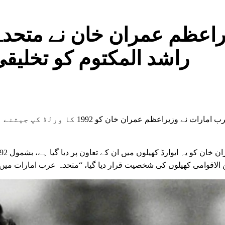
راعظم عمران خان نے متحدہ
راشد المکتوم کو تخلیقی
دبئی: متحدہ عرب امارات نے وزیرا
ن الاقوامی کھیلوں کی شخصیت قرار دیا گیا، “متحدہ عرب امارات می