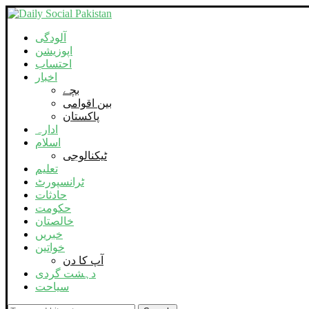
آلودگی
اپوزیشن
احتساب
اخبار
بچے
بین اقوامی
پاکستان
ادارہ
اسلام
ٹیکنالوجی
تعلیم
ٹرانسپورٹ
حادثات
حکومت
خالصتان
خبریں
خواتین
آپ کا دن
دہشت گردی
سیاحت