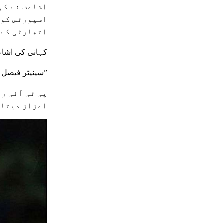
اشاعت نے کہ
اسپورٹس کون
اتھارٹی کے 
کہانی کی اشاع
سینیٹر فیصل نے ٹویٹ کیا، “وزیراعظم عمران خان نے کھیلوں میں ان کی شراکت کے لئے باوقار راشد المکتوم تخلیقی اسپورٹس ایوارڈ جیتا۔”
پی ٹی آئی ر
اعزاز دیتا 