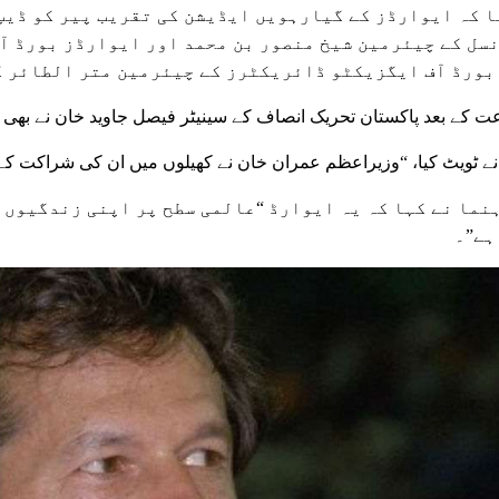
ا کہ ایوارڈز کے گیارہویں ایڈیشن کی تقریب پیر کو ڈیپ
سل کے چیئرمین شیخ منصور بن محمد اور ایوارڈز بورڈ آ
بورڈ آف ایگزیکٹو ڈائریکٹرز کے چیئرمین متر الطائر ک
ت کے بعد پاکستان تحریک انصاف کے سینیٹر فیصل جاوید خان نے بھی 
ہنما نے کہا کہ یہ ایوارڈ “عالمی سطح پر اپنی زندگیوں
ہے”۔