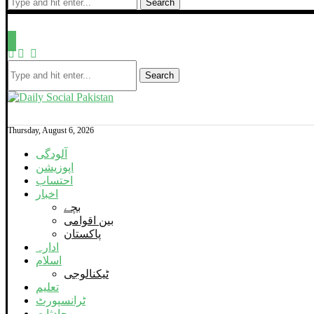
Search
Search
Thursday, August 6, 2026
آلودگی
اپوزیشن
احتساب
اخبار
بچے
بین اقوامی
پاکستان
ادارہ
اسلام
ٹیکنالوجی
تعلیم
ٹرانسپورٹ
حادثات