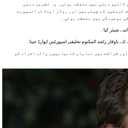
 ڈائیو دبئی میں منعقد ہوئی۔ یہ تقریب دبئی
ف ٹرسٹیز کے چیئرمین اور روڈز اینڈ ٹرانسپورٹ
ی موجودگی میں منعقد ہوئی۔
اسے شیئر کیا۔
 اور شراکت میں نمایاں کامیابیوں والے افراد کو