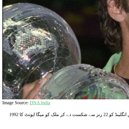
Image Source:
DNA India
1992 کے ورلڈ کپ میں، عمران خان کی قیادت میں، پاکستان نے میلبورن کرکٹ گراؤنڈ میں انگلینڈ کو 22 رنز سے شکست دے کر ملک کو میگا ایونٹ کا