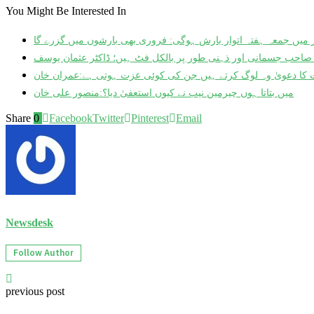
You Might Be Interested In
ر میں جمعہ ہفتہ اتوار بارش ہوگی: فروری بھی بارشوں میں گزرے گا
صاحب جسمانی اور ذہنی طور پر بالکل فٹ ہیں؛ ڈاکٹر عثمان یوسف
کا دعویٰ وہ لوگ کرتے ہیں جن کی کوئی عزت ہوتی ہے:عمران خان
میں بتاتا ہوں چیرمین نیب نے کیوں استعفیٰ دیا؟:منصور علی خان
Share
0
Facebook
Twitter
Pinterest
Email
Newsdesk
Follow Author
previous post