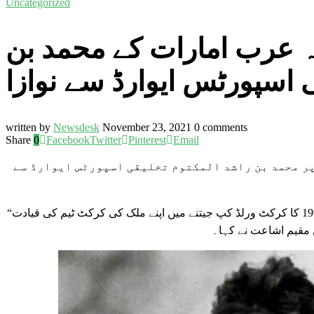
Uncategorized
 عرب امارات کے محمد بن
 اسپورٹس ایوارڈ سے نوازا
written by
Newsdesk
November 23, 2021
0 comments
Share
0
Facebook
Twitter
Pinterest
Email
عظم عمران خان کو 1992 کا ورلڈ کپ جیتنے پر محمد بن راشد المکتوم تخلیقی اسپورٹس ایوارڈ سے
“وزیراعظم عمران خان کو یہ ایوارڈ کھیلوں میں ان کے تعاون پر دیا گیا ہے، بشمول 1992 کا کرکٹ ورلڈ کپ جیتنے میں اپنے ملک کی کرکٹ ٹیم کی قیادت
ں مقیم اشاعت نے کہا۔