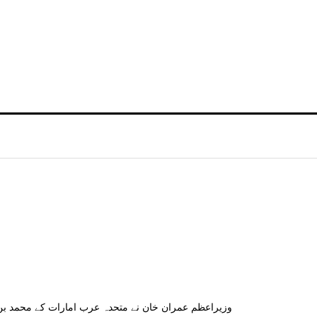
وزیراعظم عمران خان نے متحدہ عرب امارات کے محمد بن ر