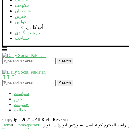
حکومت
خالصتان
خبریں
خواتین
آپ کا دن
دہشت گردی
سیاحت
Search
Search
سیاست
جرم
حکومت
عدالت
Copyright 2021 - All Right Reserved
اشد المکتوم کو تخلیقی اسپورٹس ایوارڈ سے نوازا
Uncategorized
Home