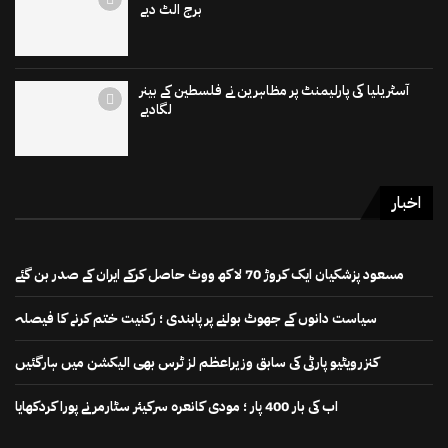
برج الٹ دیے
آسٹریلیا کی پارلیمنٹ پر مظاہرین نے فلسطین کے بینر
لگادیے
اخبار
مسعود پزشکیان ایک کروڑ 70 لاکھ ووٹ حاصل کرکے ایران کے صدر بن گئے
سیاست دانوں کے جھوٹ بولنے پر پابندی ؛ رکنیت ختم کرنے کا فیصلہ
کنزرویٹیو پارٹی کی سابق وزیراعظم لز ٹرس بھی الیکشن میں ہارگئیں
اب کی بار 400 پار ؛ مودی کانعرہ سرکیئر سٹارمر نے پورا کردکھایا