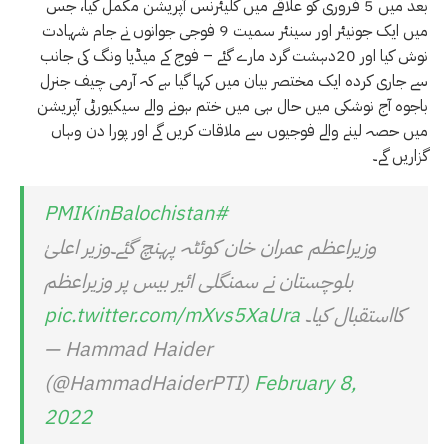
بعد میں 5 فروری کو علاقے میں کلیئرنس آپریشن مکمل کیا، جس
میں ایک جونیئر اور سینئر سمیت 9 فوجی جوانوں نے جام شہادت
نوش کیا اور 20دہشت گرد مارے گئے – فوج کے میڈیا ونگ کی جانب
سے جاری کردہ ایک مختصر بیان میں کہا گیا ہے کہ آرمی چیف جنرل
باجوہ آج نوشکی میں حال ہی میں ختم ہونے والے سیکیورٹی آپریشن
میں حصہ لینے والے فوجیوں سے ملاقات کریں گے اور پورا دن وہاں
گزاریں گے۔
#PMIKinBalochistan
وزیراعظم عمران خان کوئٹہ پہنچ گئے۔وزیر اعلیٰ
بلوچستان نے سمنگلی ائیر بیس پر وزیراعظم
کااستقبال کیا۔
pic.twitter.com/mXvs5XaUra
— Hammad Haider
(@HammadHaiderPTI)
February 8,
2022