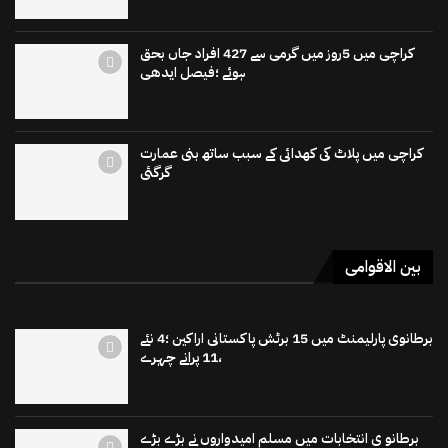
کراچی میں 5روز میں گرمی سے 427 افراد جاں بحق
ہوئے ؛فیصل ایدھی
کراچی میں پلاٹ کی کھدائی کے سبب ساتھ بنی عمارت
گرگئی
بین الاقوامی
برطانوی پارلیمنٹ میں 15 برٹش پاکستانی اراکین ؛4 نئے
،11 پرانے چہرے
برطانو ی انتخابات میں مسلم امیدواروں نے بڑے بڑے