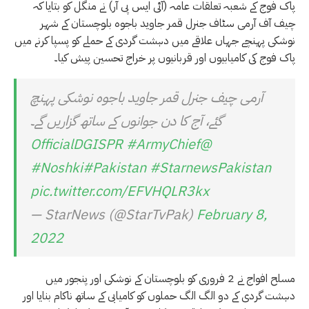
پاک فوج کے شعبہ تعلقات عامہ (آئی ایس پی آر) نے منگل کو بتایا کہ
چیف آف آرمی سٹاف جنرل قمر جاوید باجوہ بلوچستان کے شہر
نوشکی پہنچے جہاں علاقے میں دہشت گردی کے حملے کو پسپا کرنے میں
پاک فوج کی کامیابیوں اور قربانیوں پر خراج تحسین پیش کیا۔
آرمی چیف جنرل قمر جاوید باجوہ نوشکی پہنچ
گئے، آج کا دن جوانوں کے ساتھ گزاریں گے۔
#ArmyChief
@OfficialDGISPR
#Noshki
#Pakistan
#StarnewsPakistan
pic.twitter.com/EFVHQLR3kx
— StarNews (@StarTvPak)
February 8,
2022
مسلح افواج نے 2 فروری کو بلوچستان کے نوشکی اور پنجور میں
دہشت گردی کے دو الگ الگ حملوں کو کامیابی کے ساتھ ناکام بنایا اور