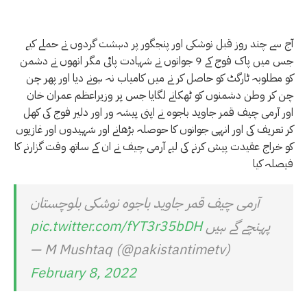
آج سے چند روز قبل نوشکی اور پنجگور پر دہشت گردوں نے حملے کیے
جس میں پاک فوج کے 9 جوانوں نے شہادت پائی مگر انھوں نے دشمن
کو مطلوبہ ٹارگٹ کو حاصل کر نے میں کامیاب نہ ہونے دیا اور پھر چن
چن کر وطن دشمنوں کو ٹھکانے لگایا جس پر وزیراعظم عمران خان
اور آرمی چیف قمر جاوید باجوہ نے اپنی پیشہ ور اور دلیر فوج کی کھل
کر تعریف کی اور انہی جوانوں کا حوصلہ بڑھانے اور شہیدوں اور غازیوں
کو خراج عقیدت پیش کرنے کی لیے آرمی چیف نے ان کے ساتھ وقت گزارنے کا
فیصلہ کیا
آرمی چیف قمر جاوید باجوہ نوشکی بلوچستان
پہنچے گے ہیں
pic.twitter.com/fYT3r35bDH
— M Mushtaq (@pakistantimetv)
February 8, 2022