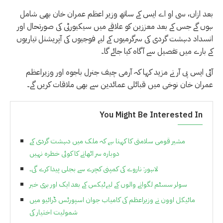
بعد ازاں، سی او اے ایس کے ساتھ وزیر اعظم عمران خان بھی شامل
ہوں گے جس کے بعد معززین کو علاقے میں سیکیورٹی کی صورتحال اور
انسداد دہشت گردی کی سرگرمیوں کے لیے فوجیوں کی آپریشنل تیاریوں
کے بارے میں تفصیل سے آگاہ کیا جائے گا۔
آئی ایس پی آر نے مزید کہا کہ آرمی چیف جنرل باجوہ اور وزیراعظم
عمران خان نوخی میں قبائلی عمائدین سے بھی ملاقات کریں گے۔
You Might Be Interested In
مشیر قومی سلامتی کا کہنا ہے کہ ملک میں دہشت گردی کے
دوبارہ سر اٹھانے کا کوئی خطرہ نہیں
لاہور: ناروے کی کمپنی کچرے سے بجلی پیدا کرے گی۔
سولر سسٹم لگوانے والوں کے لیےٹیکس کے بعد ایک اور بری خبر
مائیکل اوون نے وزیراعظم کی کامیاب جوان اسپورٹس ڈرائیو میں
شمولیت اختیار کی