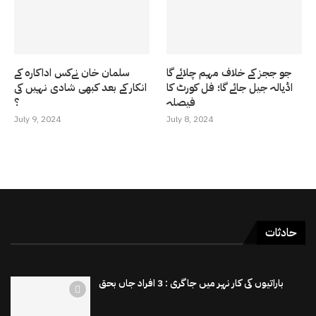
جو ججز کے خلاف مہم چلائے گا
سلمان خان نےکس اداکارہ کے
اڈیالہ جیل جائے گا؛ فل کورٹ کا
انکار کے بعد کبھی شادی نہیں کی
فیصلہ
؟
July 9, 2024
July 8, 2024
حادثات
باراتیوں کی کار نہر میں جاگری : 3 افراد جاں بحق