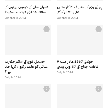
پی ٹی وی کے معروف اداکار مظہر
عمران خان کی دونوں بہنوں کے
علی انتقال کرگئے
خلاف عدالتی فیصلہ محفوظ
October 8, 2024
October 8, 2024
9 جولائی 1967:مادر ملت
حسینی فوج کے سالار حضرت
فاطمہ جناح کی 57 ویں برسی
عباسّ کو علمدار کیوں کہا جاتا
ہے ؟
July 9, 2024
July 9, 2024