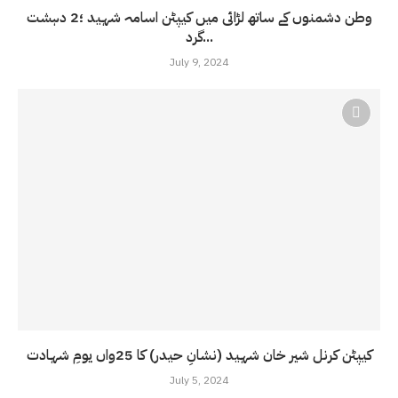
وطن دشمنوں کے ساتھ لڑائی میں کیپٹن اسامہ شہید ؛2 دہشت
گرد...
July 9, 2024
کیپٹن کرنل شیر خان شہید (نشانِ حیدر) کا 25واں یومِ شہادت
July 5, 2024