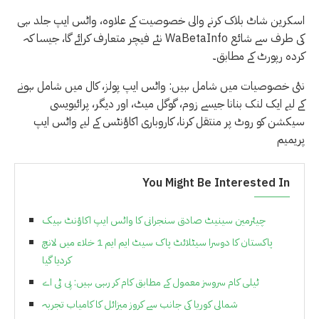
اسکرین شاٹ بلاک کرنے والی خصوصیت کے علاوہ، واٹس ایپ جلد ہی
نئے فیچر متعارف کرائے گا، جیسا کہ WaBetaInfo کی طرف سے شائع
کردہ رپورٹ کے مطابق۔
نئی خصوصیات میں شامل ہیں: واٹس ایپ پولز، کال میں شامل ہونے
کے لیے ایک لنک بنانا جیسے زوم، گوگل میٹ، اور دیگر، پرائیویسی
سیکشن کو روٹ پر منتقل کرنا، کاروباری اکاؤنٹس کے لیے واٹس ایپ
پریمیم
You Might Be Interested In
چیئرمین سینیٹ صادق سنجرانی کا واٹس ایپ اکاؤنٹ ہیک
پاکستان کا دوسرا سیٹلائٹ پاک سیٹ ایم ایم 1 خلاء میں لانچ
کردیا گیا
ٹیلی کام سروسز معمول کے مطابق کام کر رہی ہیں: پی ٹی اے
شمالی کوریا کی جانب سے کروز میزائل کا کامیاب تجربہ