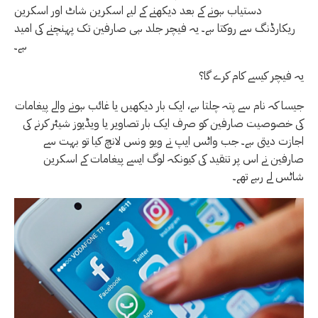
دستیاب ہونے کے بعد دیکھنے کے لیے اسکرین شاٹ اور اسکرین
ریکارڈنگ سے روکتا ہے۔ یہ فیچر جلد ہی صارفین تک پہنچنے کی امید
ہے۔
یہ فیچر کیسے کام کرے گا؟
جیسا کہ نام سے پتہ چلتا ہے، ایک بار دیکھیں یا غائب ہونے والے پیغامات
کی خصوصیت صارفین کو صرف ایک بار تصاویر یا ویڈیوز شیئر کرنے کی
اجازت دیتی ہے۔ جب واٹس ایپ نے ویو ونس لانچ کیا تو بہت سے
صارفین نے اس پر تنقید کی کیونکہ لوگ ایسے پیغامات کے اسکرین
شاٹس لے رہے تھے۔