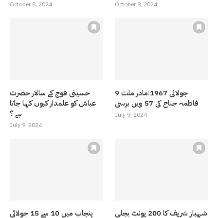
October 8, 2024
October 8, 2024
9 جولائی 1967:مادر ملت
حسینی فوج کے سالار حضرت
فاطمہ جناح کی 57 ویں برسی
عباسّ کو علمدار کیوں کہا جاتا
ہے ؟
July 9, 2024
July 9, 2024
شہباز شریف کا 200 یونٹ بجلی
پنجاب میں 10 سے 15 جولائی