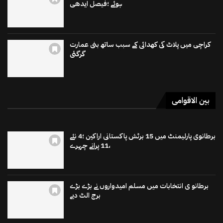
ہوئے ؛فیصل ایدھی
کراچی میں پلاٹ کی کھدائی کے سبب ساتھ بنی عمارت
گرگئی
بین الاقوامی
برطانوی پارلیمنٹ میں 15 برٹش پاکستانی اراکین ؛4 نئے
،11 پرانے چہرے
برطانو ی انتخابات میں مسلم امیدواروں نے بڑے بڑے
برج الٹ دیے