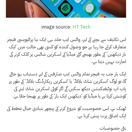
image source:
HT Tech
اس تکلیف سے بچنے کے لیے، واٹس ایپ جلد ہی ایک نیا پرائیویسی فیچر
متعارف کرانے جا رہا ہے جو وصول کنندہ کو کسی بھی حالت میں ‘ایک
بار دیکھیں’ کے بطور بھیجے گئے میڈیا کے اسکرین شاٹس پر کلک کرنے کی
اجازت نہیں دیتا ہے۔
ایک بار جب یہ فیچر تمام واٹس ایپ صارفین کے لیے دستیاب ہو جائے
گا، تو لوگ ‘اسکرین شاٹ بلاکڈ’ یا ‘اسکرین ریکارڈنگ بلاکڈ’ کے طور پر
پاپ اپ نوٹیفیکیشن دیکھ سکیں گے اگر کوئی اسکرین شاٹ لینے کی
کوشش کرتا ہے یا میڈیا کو ‘دیکھیں ایک بار’ کے طور پر بھیجا جاتا ہے۔
ٹھیک ہے، اس خصوصیت کو شروع کرنے کے پیچھے بنیادی خیال تحفظ کی
ایک اضافی پرت پیش کرنا ہے۔
نئی خصوصیات