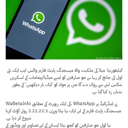
کیلیفورنیا: میٹا کی ملکیت والا میسجنگ پلیٹ فارم واٹس ایپ ایک نئے
ٹول کی جانچ کر رہا ہے جو صارفین کو ایسے میڈیا/پیغامات کے اسکرین
شاٹس لینے سے روک دے گا جن پر مواد کو ‘ایک بار دیکھیں’ کے بطور
نشان زد کیا گیا ہے۔
WaBetaInfo کی ایک رپورٹ کے مطابق، WhatsApp نے اینڈرائیڈ پر
میسجنگ پلیٹ فارم کے لیے ایک نیا بیٹا ورژن 2.22.22.3 رول آؤٹ کرنا
شروع کر دیا ہے۔
نیا ٹول جو صارفین کو کچھ بیٹا ٹیسٹرز کے لیے تصاویر اور ویڈیوز کے