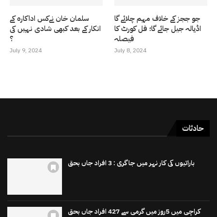
جو ججز کے خلاف مہم چلائے گا
سلمان خان نےکس اداکارہ کے
اڈیالہ جیل جائے گا؛ فل کورٹ کا
انکار کے بعد کبھی شادی نہیں کی
فیصلہ
؟
July 9, 2024
July 8, 2024
حادثات
باراتیوں کی کار نہر میں جاگری : 3 افراد جاں بحق
کراچی میں 5روز میں گرمی سے 427 افراد جاں بحق