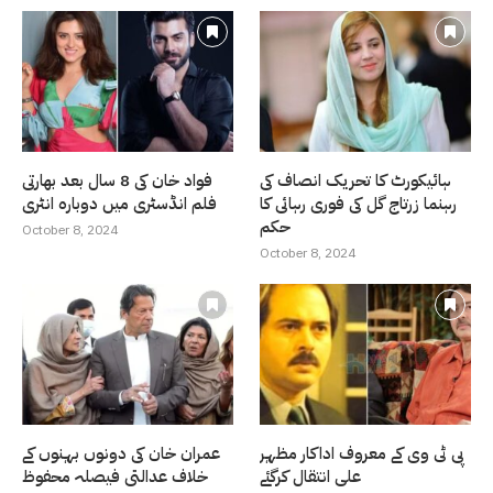
ہائیکورٹ کا تحریک انصاف کی
فواد خان کی 8 سال بعد بھارتی
رہنما زرتاج گل کی فوری رہائی کا
فلم انڈسٹری میں دوبارہ انٹری
حکم
October 8, 2024
October 8, 2024
پی ٹی وی کے معروف اداکار مظہر
عمران خان کی دونوں بہنوں کے
علی انتقال کرگئے
خلاف عدالتی فیصلہ محفوظ