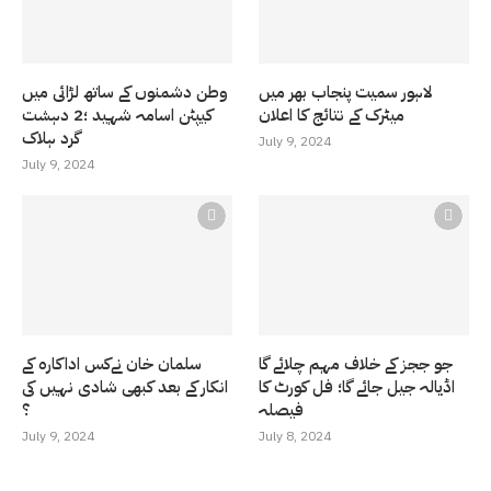
لاہور سمیت پنجاب بھر میں
وطن دشمنوں کے ساتھ لڑائی میں
میٹرک کے نتائج کا اعلان
کیپٹن اسامہ شہید ؛2 دہشت
گرد ہلاک
July 9, 2024
July 9, 2024
جو ججز کے خلاف مہم چلائے گا
سلمان خان نےکس اداکارہ کے
اڈیالہ جیل جائے گا؛ فل کورٹ کا
انکار کے بعد کبھی شادی نہیں کی
فیصلہ
؟
July 9, 2024
July 8, 2024