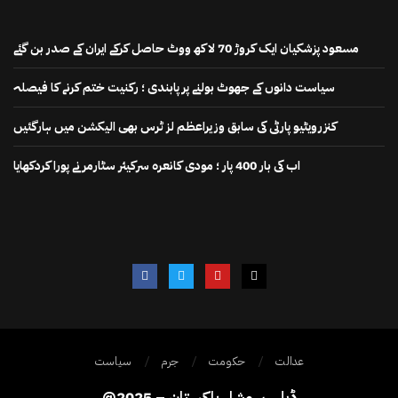
مسعود پزشکیان ایک کروڑ 70 لاکھ ووٹ حاصل کرکے ایران کے صدر بن گئے
سیاست دانوں کے جھوٹ بولنے پر پابندی ؛ رکنیت ختم کرنے کا فیصلہ
کنزرویٹیو پارٹی کی سابق وزیراعظم لز ٹرس بھی الیکشن میں ہارگئیں
اب کی بار 400 پار ؛ مودی کانعرہ سرکیئر سٹارمر نے پورا کردکھایا
عدالت
حکومت
جرم
سیاست
@2025 – ڈیلی سوشل پاکستان