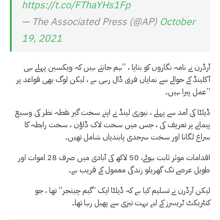
https://t.co/FThaYHs1Fp
— The Associated Press (@AP)
October
19, 2021
آرڈرن نے نامہ نگاروں کو بتایا ، “ہم جانتے ہیں کہ ویکسین پہلے ہی
آکلینڈ کے حوالے سے نمایاں فرق ڈال رہی ہے ، لیکن لوگ بھی قواعد پر
عمل پیرا ہیں۔”
ڈیلٹا کی آمد سے پہلے ، نیوزی لینڈ نے اپنے سخت گیر نقطہ نظر کی وسیع
پیمانے پر تعریف کی ، جس میں سخت لاک ڈاؤن ، سخت رابطہ کا
سراغ لگانا اور سخت سرحدی پابندیاں شامل تھیں۔
اقدامات موثر ثابت ہوئے، 50 لاکھ کی آبادی میں صرف 28 اموات اور
طویل عرصے تک گھریلو زندگی معمول کے قریب ہے۔
لیکن آرڈرن نے تسلیم کیا ہے کہ ڈیلٹا ایک “گیم چینجر” تھا ، جو
کنٹریکٹ ٹریسرز کے لیے بہت تیزی سے پھیل رہا تھا۔