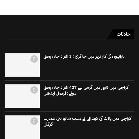
حادثات
باراتیوں کی کار نہر میں جاگری : 3 افراد جاں بحق
کراچی میں 5روز میں گرمی سے 427 افراد جاں بحق
ہوئے ؛فیصل ایدھی
کراچی میں پلاٹ کی کھدائی کے سبب ساتھ بنی عمارت
گرگئی