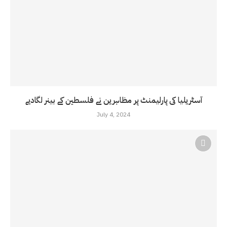
آسٹریلیا کی پارلیمنٹ پر مظاہرین نے فلسطین کے بینر لگادیے
July 4, 2024