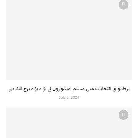
برطانو ی انتخابات میں مسلم امیدواروں نے بڑے بڑے برج الٹ دیے
July 5, 2024