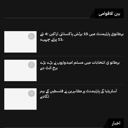
بین الاقوامی
برطانوی پارلیمنٹ میں 15 برٹش پاکستانی اراکین ؛4 نئے
،11 پرانے چہرے
برطانو ی انتخابات میں مسلم امیدواروں نے بڑے بڑے
برج الٹ دیے
آسٹریلیا کی پارلیمنٹ پر مظاہرین نے فلسطین کے بینر
لگادیے
اخبار