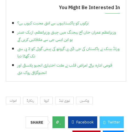
You Might Be Interested In
ترکوں کو پاکستانیوں سے اتنی محبت کیوں ہے؟
وزیراعظم عمران خان آج بیجنگ میں چینی وزیراعظم، ازبک صدر
یو این ایس جی سے ملاقاتیں کریں گے
ورلڈ بینک نے پاکستان کی جی ڈی پی گروتھ کی پیش گوئی کو 2 پی سی
تک گھٹا دیا
قومی ادارہ برائے امراض قلب نے مفت اختیاری انجیو پلاسٹی اور
انجیوگرافی روک دی
ویکسین
نیوزی لینڈ
کرونا
ریکارڈ
اموات
0
Facebook
Twitter
SHARE