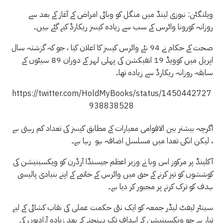
ویلنگٹن: نیوزی لینڈ میں منگل کو وبائی امراض کے آغاز کے بعد سے
روزانہ کورونا وائرس کے سب سے زیادہ کیسز ریکارڈ کیے گئے ہیں۔
صحت کے حکام نے 94 نئے وائرس کیسز کا اعلان کیا ، جو کہ گزشتہ سال
اپریل میں کوویڈ 19 انفیکشن کی پہلی لہر کے دوران 89 سیٹوں کے
سابقہ ​​روزانہ ریکارڈ سے زیادہ تھا۔
https://twitter.com/HoldMyBooks/status/1450442727
938838528
اگرچہ بیشتر بین الاقوامی معیارات کے مطابق کیسز کی تعداد کم رہتی ہے
، لیکن انکی تعدا میں مسلسل اضافہ ہو رہا ہے۔
آکلینڈ پر مرکوز اس وبا نے وزیر اعظم جیسنڈا آرڈرن کو ویکسینیشن کی
کوششوں کو تیز کرنے کے حق میں وائرس کے خاتمے کے اپنے بنیادی پالیسی
ہدف کو ترک کرنے پر مجبور کر دیا ہے۔
سینٹر لیفٹ لیڈر جمعہ کو ایک نئی حکمت عملی کی نقاب کشائی کے لیے
تیار ہے جو ویکسینیشن کے اہداف تک پہنچنے کے بعد زیادہ آزادیوں کی