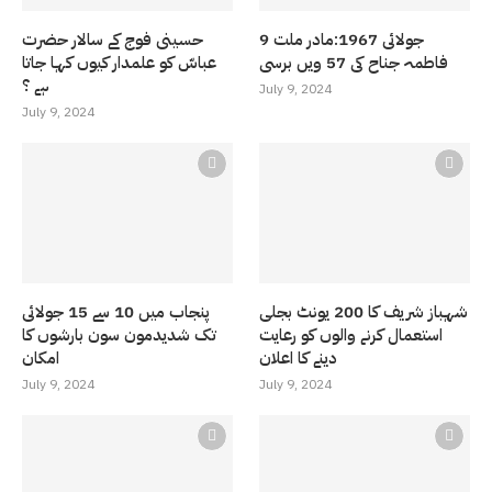
9 جولائی 1967:مادر ملت
حسینی فوج کے سالار حضرت
فاطمہ جناح کی 57 ویں برسی
عباسّ کو علمدار کیوں کہا جاتا
ہے ؟
July 9, 2024
July 9, 2024
شہباز شریف کا 200 یونٹ بجلی
پنجاب میں 10 سے 15 جولائی
استعمال کرنے والوں کو رعایت
تک شدیدمون سون بارشوں کا
دینے کا اعلان
امکان
July 9, 2024
July 9, 2024