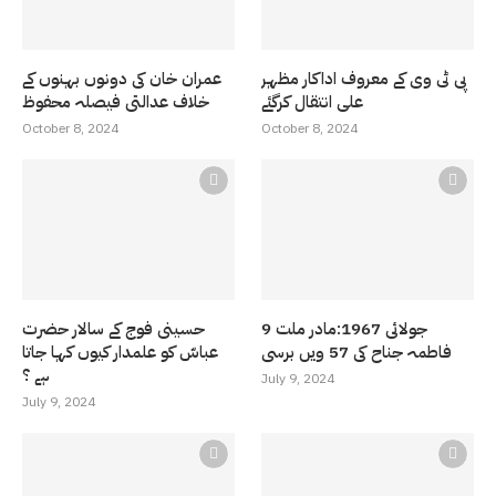
پی ٹی وی کے معروف اداکار مظہر
عمران خان کی دونوں بہنوں کے
علی انتقال کرگئے
خلاف عدالتی فیصلہ محفوظ
October 8, 2024
October 8, 2024
9 جولائی 1967:مادر ملت
حسینی فوج کے سالار حضرت
فاطمہ جناح کی 57 ویں برسی
عباسّ کو علمدار کیوں کہا جاتا
ہے ؟
July 9, 2024
July 9, 2024