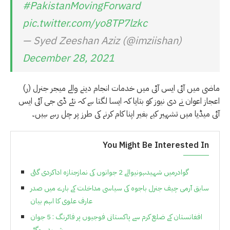
#PakistanMovingForward
pic.twitter.com/yo8TP7lzkc
— Syed Zeeshan Aziz (@imziishan)
December 28, 2021
ماضی میں آئی ایس آئی میں خدمات انجام دینے والے میجر جنرل (ر)
اعجاز اعوان نے دی نیوز کو بتایا کہ ایسا لگتا ہے کہ نئے ڈی جی آئی ایس
آئی میڈیا میں تشہیر کیے بغیر اپنا کام کرنے کی طرز پر چل رہے ہیں۔
You Might Be Interested In
گوادرمیں شہیدہونیوالے 2 جوانوں کی نمازجنازہ اداکردی گئی
سابق آرمی چیف جنرل باجوہ کی سیاسی مداخلت کے بارے میں صدر
عارف علوی کا اہم بیان
افغانستان کے ضلع کرم سے پاکستانی فوجیوں پر فائرنگ : 5 جوان
شہید ہوگئے