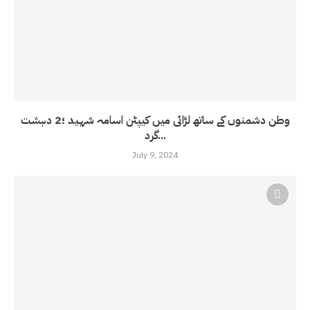
وطن دشمنوں کے ساتھ لڑائی میں کیپٹن اسامہ شہید ؛2 دہشت
گرد...
July 9, 2024