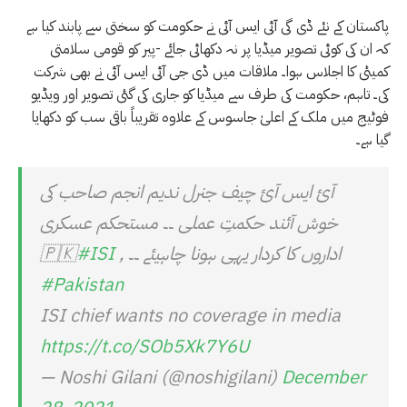
پاکستان کے نئے ڈی گی آئی ایس آئی نے حکومت کو سختی سے پابند کیا ہے
کہ ان کی کوئی تصویر میڈیا پر نہ دکھائی جائے -پیر کو قومی سلامتی
کمیٹی کا اجلاس ہوا۔ ملاقات میں ڈی جی آئی ایس آئی نے بھی شرکت
کی۔ تاہم، حکومت کی طرف سے میڈیا کو جاری کی گئی تصویر اور ویڈیو
فوٹیج میں ملک کے اعلیٰ جاسوس کے علاوہ تقریباً باقی سب کو دکھایا
گیا ہے۔
آئ ایس آئ چیف جنرل ندیم انجم صاحب کی
خوش آئند حکمتِ عملی ۔۔ مستحکم عسکری
اداروں کا کردار یہی ہونا چاہیئے ۔۔ 🇵🇰
,
#ISI
#Pakistan
ISI chief wants no coverage in media
https://t.co/SOb5Xk7Y6U
— Noshi Gilani (@noshigilani)
December