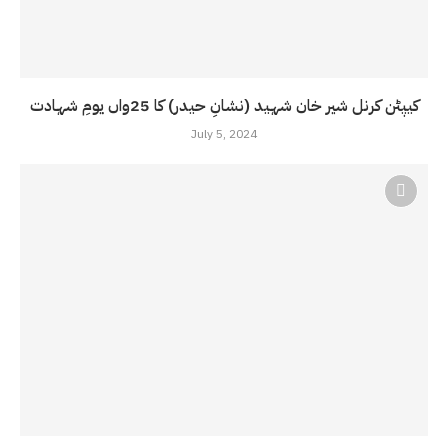
کیپٹن کرنل شیر خان شہید (نشانِ حیدر) کا 25واں یومِ شہادت
July 5, 2024