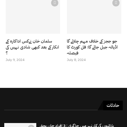
جو ججز کے خلاف مہم چلائے گا
سلمان خان نےکس اداکارہ کے
اڈیالہ جیل جائے گا؛ فل کورٹ کا
انکار کے بعد کبھی شادی نہیں کی
فیصلہ
؟
July 9, 2024
July 8, 2024
حادثات
باراتیوں کی کار نہر میں جاگری : 3 افراد جاں بحق