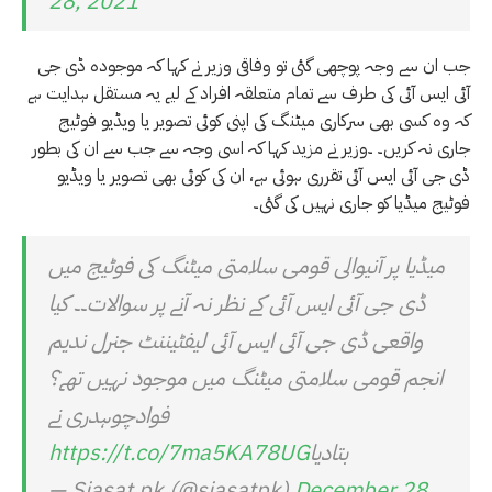
28, 2021
جب ان سے وجہ پوچھی گئی تو وفاقی وزیر نے کہا کہ موجودہ ڈی جی
آئی ایس آئی کی طرف سے تمام متعلقہ افراد کے لیے یہ مستقل ہدایت ہے
کہ وہ کسی بھی سرکاری میٹنگ کی اپنی کوئی تصویر یا ویڈیو فوٹیج
جاری نہ کریں۔ ۔وزیر نے مزید کہا کہ اسی وجہ سے جب سے ان کی بطور
ڈی جی آئی ایس آئی تقرری ہوئی ہے، ان کی کوئی بھی تصویر یا ویڈیو
فوٹیج میڈیا کو جاری نہیں کی گئی۔
میڈیا پر آنیوالی قومی سلامتی میٹنگ کی فوٹیج میں
ڈی جی آئی ایس آئی کے نظر نہ آنے پر سوالات۔۔ کیا
واقعی ڈی جی آئی ایس آئی لیفٹیننٹ جنرل ندیم
انجم قومی سلامتی میٹنگ میں موجود نہیں تھے؟
فوادچوہدری نے
بتادیا
https://t.co/7ma5KA78UG
— Siasat.pk (@siasatpk)
December 28,