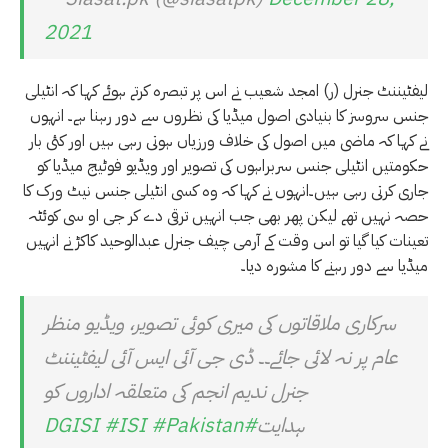
2021
لیفٹیننٹ جنرل (ر) امجد شعیب نے اس پر تبصرہ کرتے ہوئے کہا کہ انٹیلی
جنس سروسز کا بنیادی اصول میڈیا کی نظروں سے دور رہنا ہے۔ انہوں
نے کہا کہ ماضی میں اصول کی خلاف ورزیاں ہوتی رہی ہیں اور کئی بار
حکومتیں انٹیلی جنس سربراہوں کی تصویر اور ویڈیو فوٹیج میڈیا کو
جاری کرتی رہی ہیں۔انہوں نے کہا کہ وہ کسی انٹیلی جنس نیٹ ورک کا
حصہ نہیں تھے لیکن پھر بھی جب انہیں ترقی دے کر جی او سی کوئٹہ
تعینات کیا گیا تو اس وقت کے آرمی چیف جنرل عبدالوحید کاکڑ نے انہیں
میڈیا سے دور رہنے کا مشورہ دیا۔
سرکاری ملاقاتوں کی میری کوئی تصویر، ویڈیو منظر
عام پر نہ لائی جائے۔۔ ڈی جی آئی ایس آئی لیفٹیننٹ
جنرل ندیم انجم کی متعلقہ اداروں کو
ہدایت
#DGISI
#Pakistan
#ISI