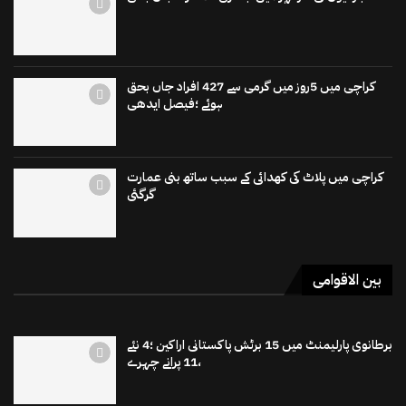
کراچی میں 5روز میں گرمی سے 427 افراد جاں بحق
ہوئے ؛فیصل ایدھی
کراچی میں پلاٹ کی کھدائی کے سبب ساتھ بنی عمارت
گرگئی
بین الاقوامی
برطانوی پارلیمنٹ میں 15 برٹش پاکستانی اراکین ؛4 نئے
،11 پرانے چہرے