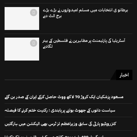
برطانو ی انتخابات میں مسلم امیدواروں نے بڑے بڑے
برج الٹ دیے
آسٹریلیا کی پارلیمنٹ پر مظاہرین نے فلسطین کے بینر
لگادیے
اخبار
مسعود پزشکیان ایک کروڑ 70 لاکھ ووٹ حاصل کرکے ایران کے صدر بن گئے
سیاست دانوں کے جھوٹ بولنے پر پابندی ؛ رکنیت ختم کرنے کا فیصلہ
کنزرویٹیو پارٹی کی سابق وزیراعظم لز ٹرس بھی الیکشن میں ہارگئیں