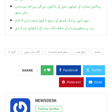
رہائشی عمارت کی چوتھی منزل کی بالکونی سے گرنے سے ایئر ہوسٹس
جاں بحق
پرویز الہٰی پر ایک کمپنی کے ذریعے 6 کروڑ رشوت لینے کا الزام
نیب نے منظور وسان کے خلاف اثاثہ جات کی انکوائری بند کر دی
میانمار
سزائے موت
سابق ممبر پارلیمنٹ
آنگ سان سوچی
4 افراد
0
Facebook
Twitter
SHARE
Pinterest
Email
NEWSDESK
Follow Author