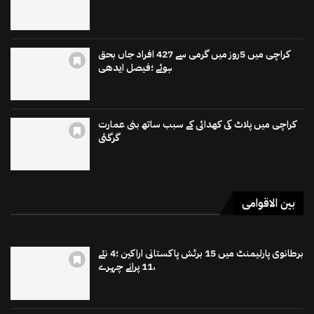
کراچی میں 5روز میں گرمی سے 427 افراد جاں بحق
ہوئے ؛فیصل ایدھی
کراچی میں پلاٹ کی کھدائی کے سبب ساتھ بنی عمارت
گرگئی
بین الاقوامی
برطانوی پارلیمنٹ میں 15 برٹش پاکستانی اراکین ؛4 نئے
،11 پرانے چہرے