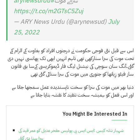
سزائے موت
#arynewsurdu
https://t.co/m2GTsC5Zuj
— ARY News Urdu (@arynewsud)
July
25, 2022
اس سے قبل نئی فوجی حکومت نے درجنوں افراد کو بغاوت کے الزام کے
تحت موت کی سزا سنارکھی تھی تاہم انہیں ابھی تک پھانسی نہیں دی
گئی۔آنگ سان سوچی کی نیشنل لیگ فار ڈیموکریسی کےسا بق قانون
ساز فیئو زِیاتھا کو جنوری میں موت کی سزا سنائی گئی تھی
دنیا بھر میں موت کی سزا کو سخت ناپسندیدہ عمل سمجھا جاتا ہے
اور اس فعل کو ہمیشہ سخت تنقید کا نقشہ بنایا جاتا ہے
You Might Be Interested In
شہباز تتلہ کیس :ایس ایس پی پولیس مفخر عدیل کو عمر قید کی
سزا سنا دی گئی