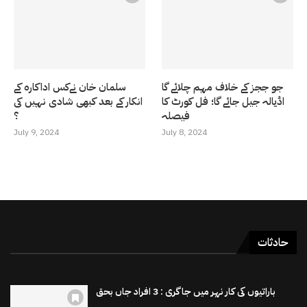
جو ججز کے خلاف مہم چلائے گا
سلمان خان نےکس اداکارہ کے
اڈیالہ جیل جائے گا؛ فل کورٹ کا
انکار کے بعد کبھی شادی نہیں کی
فیصلہ
؟
July 9, 2024
July 8, 2024
حادثات
باراتیوں کی کار نہر میں جاگری : 3 افراد جاں بحق