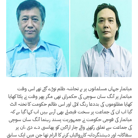
میانمار جہاں مسلمانوں پر بے تحاشہ ظلم توڑے گئے تھے اس وقت
میانمار پر آنگ سان سوچی کی حکمرانی تھی مگر پھر وقت نے پلٹا کھایا
کھایا مظلوموں کی بددعا رنگ لائی اور اس ظالم حکومت کا تختہ الٹ
گیا اب ان کی جماعت پر سخت فیصلے بھی آرہے ہیں اب کہا گیا ہے کہ
میانمار کی فوجی حکومت نے جمہوریت پسند رہنما آنگ سان سوچی
کی جماعت سے تعلق رکھنے والے چار اراکین کو پھانسی دے دی ،ان پر
سفاکانہ اور دہشتگردانہ کارروائیاں کرنے کا الزام تھا جن میں ایک سابق