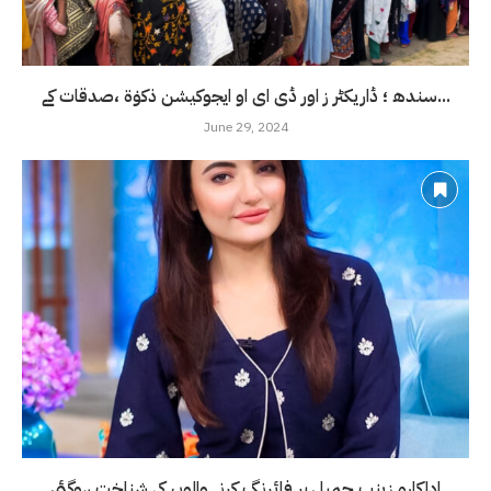
سندھ ؛ ڈاریکٹر ز اور ڈی ای او ایجوکیشن ذکوٰۃ ،صدقات کے...
June 29, 2024
اداکارہ زینب جمیل پر فائرنگ کرنے والوں کی شناخت ہوگئی