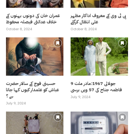
پی ٹی وی کے معروف اداکار مظہر
عمران خان کی دونوں بہنوں کے
علی انتقال کرگئے
خلاف عدالتی فیصلہ محفوظ
October 8, 2024
October 8, 2024
9 جولائی 1967:مادر ملت
حسینی فوج کے سالار حضرت
فاطمہ جناح کی 57 ویں برسی
عباسّ کو علمدار کیوں کہا جاتا
ہے ؟
July 9, 2024
July 9, 2024