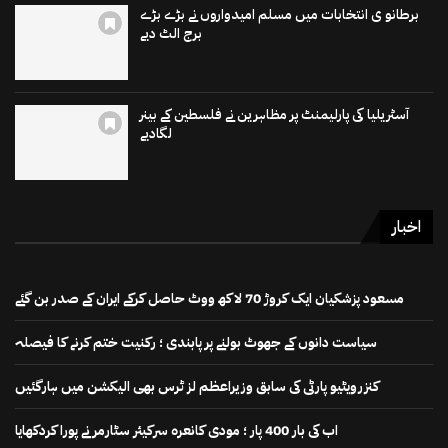
برطانو ی انتخابات میں مسلم امیدواروں نے بڑے بڑے
برج الٹ دیے
آسٹریلیا کی پارلیمنٹ پر مظاہرین نے فلسطین کے بینر
لگادیے
اخبار
مسعود پزشکیان ایک کروڑ 70 لاکھ ووٹ حاصل کرکے ایران کے صدر بن گئے
سیاست دانوں کے جھوٹ بولنے پر پابندی ؛ رکنیت ختم کرنے کا فیصلہ
کنزرویٹیو پارٹی کی سابق وزیراعظم لز ٹرس بھی الیکشن میں ہارگئیں
اب کی بار 400 پار ؛ مودی کانعرہ سرکیئر سٹارمر نے پورا کردکھایا