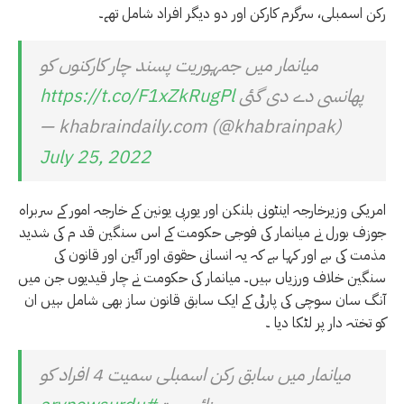
رکن اسمبلی، سرگرم کارکن اور دو دیگر افراد شامل تھے۔
میانمار میں جمہوریت پسند چار کارکنوں کو
پھانسی دے دی گئی
https://t.co/F1xZkRugPl
— khabraindaily.com (@khabrainpak)
July 25, 2022
امریکی وزیرخارجہ اینٹونی بلنکن اور یورپی یونین کے خارجہ امور کے سربراہ
جوزف بورل نے میانمار کی فوجی حکومت کے اس سنگین قد م کی شدید
مذمت کی ہے اور کہا ہے کہ یہ انسانی حقوق اور آئین اور قانون کی
سنگین خلاف ورزیاں ہیں۔ میانمار کی حکومت نے چار قیدیوں جن میں
آنگ سان سوچی کی پارٹی کے ایک سابق قانون ساز بھی شامل ہیں ان
کو تختہ دار پر لٹکا دیا ۔
میانمار میں سابق رکن اسمبلی سمیت 4 افراد کو