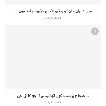
میں عمران خان کو ویڈیو لنک پر دیکھنا چاہتا ہوں ؛ اے...
July 6, 2024
احتجا ج پر بندے کون اٹھا لیتا ہے؟: جج کا آئی جی...
July 5, 2024