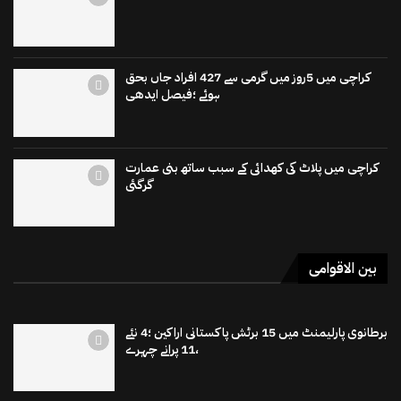
کراچی میں 5روز میں گرمی سے 427 افراد جاں بحق
ہوئے ؛فیصل ایدھی
کراچی میں پلاٹ کی کھدائی کے سبب ساتھ بنی عمارت
گرگئی
بین الاقوامی
برطانوی پارلیمنٹ میں 15 برٹش پاکستانی اراکین ؛4 نئے
،11 پرانے چہرے