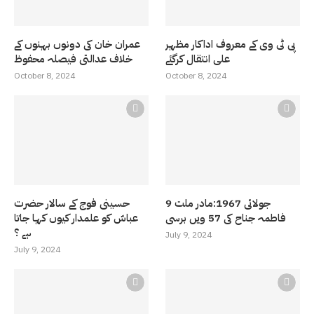
پی ٹی وی کے معروف اداکار مظہر
عمران خان کی دونوں بہنوں کے
علی انتقال کرگئے
خلاف عدالتی فیصلہ محفوظ
October 8, 2024
October 8, 2024
9 جولائی 1967:مادر ملت
حسینی فوج کے سالار حضرت
فاطمہ جناح کی 57 ویں برسی
عباسّ کو علمدار کیوں کہا جاتا
ہے ؟
July 9, 2024
July 9, 2024