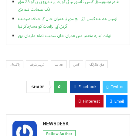
القادر یونیورسٹی کیس : لاہور ہائی کورٹ نے بشریٰ بی بی کو 23 مئی
تک ضمانت دے دی
توہین عدالت کیس: آئی ایچ سی نے عمران خان کے خلاف دہشت
گردی کے الزامات کو مسترد کر دیا
تھانہ آبپارہ مقدمے میں عمران خان سمیت تمام ملزمان بری
منی لانڈرنگ
کیس
عدالت
شہباز شریف
پاکستان
0
Facebook
Twitter
SHARE
Pinterest
Email
NEWSDESK
Follow Author