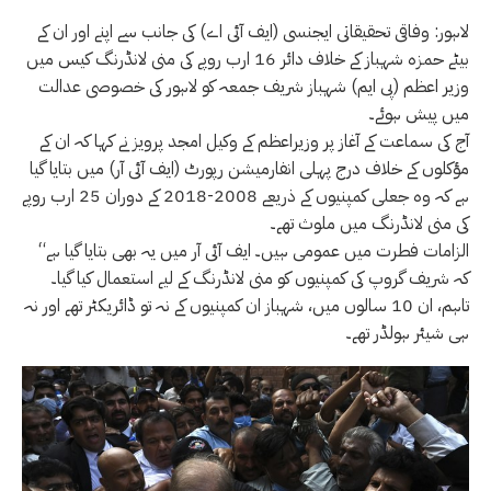
لاہور: وفاقی تحقیقاتی ایجنسی (ایف آئی اے) کی جانب سے اپنے اور ان کے
بیٹے حمزہ شہباز کے خلاف دائر 16 ارب روپے کی منی لانڈرنگ کیس میں
وزیر اعظم (پی ایم) شہباز شریف جمعہ کو لاہور کی خصوصی عدالت
میں پیش ہوئے۔
آج کی سماعت کے آغاز پر وزیراعظم کے وکیل امجد پرویز نے کہا کہ ان کے
مؤکلوں کے خلاف درج پہلی انفارمیشن رپورٹ (ایف آئی آر) میں بتایا گیا
ہے کہ وہ جعلی کمپنیوں کے ذریعے 2008-2018 کے دوران 25 ارب روپے
کی منی لانڈرنگ میں ملوث تھے۔
“الزامات فطرت میں عمومی ہیں۔ ایف آئی آر میں یہ بھی بتایا گیا ہے
کہ شریف گروپ کی کمپنیوں کو منی لانڈرنگ کے لیے استعمال کیا گیا۔
تاہم، ان 10 سالوں میں، شہباز ان کمپنیوں کے نہ تو ڈائریکٹر تھے اور نہ
ہی شیئر ہولڈر تھے۔