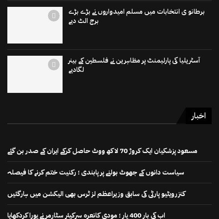
برطانو ی انتخابات میں مسلم امیدواروں نے بڑے بڑے
برج الٹ دیے
آسٹریلیا کی پارلیمنٹ پر مظاہرین نے فلسطین کے بینر
لگادیے
اخبار
مسعود پزشکیان ایک کروڑ 70 لاکھ ووٹ حاصل کرکے ایران کے صدر بن گئے
سیاست دانوں کے جھوٹ بولنے پر پابندی ؛ رکنیت ختم کرنے کا فیصلہ
کنزرویٹیو پارٹی کی سابق وزیراعظم لز ٹرس بھی الیکشن میں ہارگئیں
اب کی بار 400 پار ؛ مودی کانعرہ سرکیئر سٹارمر نے پورا کردکھایا