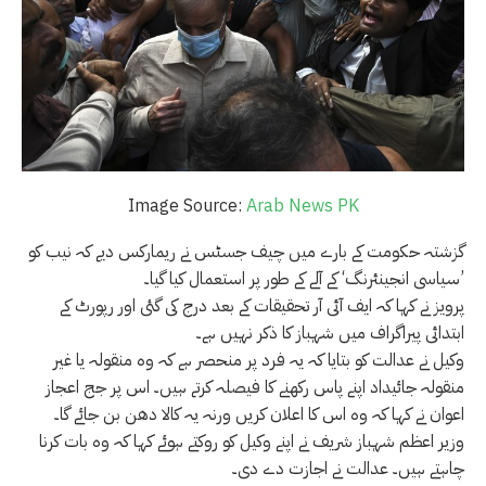
Image Source:
Arab News PK
گزشتہ حکومت کے بارے میں چیف جسٹس نے ریمارکس دیے کہ نیب کو
’سیاسی انجینئرنگ‘ کے آلے کے طور پر استعمال کیا گیا۔
پرویز نے کہا کہ ایف آئی آر تحقیقات کے بعد درج کی گئی اور رپورٹ کے
ابتدائی پیراگراف میں شہباز کا ذکر نہیں ہے۔
وکیل نے عدالت کو بتایا کہ یہ فرد پر منحصر ہے کہ وہ منقولہ یا غیر
منقولہ جائیداد اپنے پاس رکھنے کا فیصلہ کرتے ہیں۔ اس پر جج اعجاز
اعوان نے کہا کہ وہ اس کا اعلان کریں ورنہ یہ کالا دھن بن جائے گا۔
وزیر اعظم شہباز شریف نے اپنے وکیل کو روکتے ہوئے کہا کہ وہ بات کرنا
چاہتے ہیں۔ عدالت نے اجازت دے دی۔