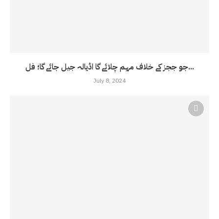
جو ججز کے خلاف مہم چلائے گا اڈیالہ جیل جائے گا؛ فل...
July 8, 2024