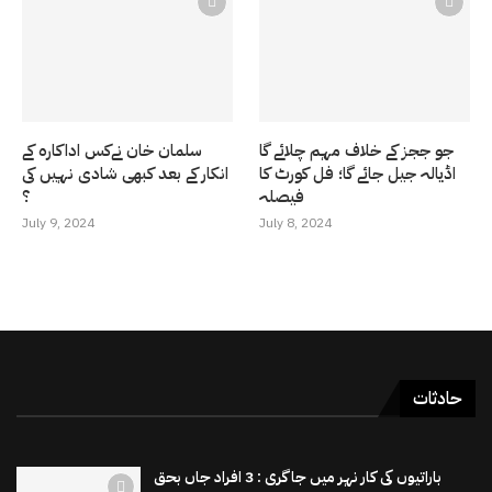
جو ججز کے خلاف مہم چلائے گا
سلمان خان نےکس اداکارہ کے
اڈیالہ جیل جائے گا؛ فل کورٹ کا
انکار کے بعد کبھی شادی نہیں کی
فیصلہ
؟
July 9, 2024
July 8, 2024
حادثات
باراتیوں کی کار نہر میں جاگری : 3 افراد جاں بحق