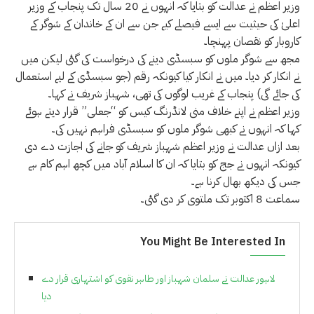
وزیر اعظم نے عدالت کو بتایا کہ انہوں نے 20 سال تک پنجاب کے وزیر
اعلیٰ کی حیثیت سے ایسے فیصلے کیے جن سے ان کے خاندان کے شوگر کے
کاروبار کو نقصان پہنچا۔
مجھ سے شوگر ملوں کو سبسڈی دینے کی درخواست کی گئی لیکن میں
نے انکار کر دیا۔ میں نے انکار کیا کیونکہ رقم (جو سبسڈی کے لیے استعمال
کی جائے گی) پنجاب کے غریب لوگوں کی تھی، شہباز شریف نے کہا۔
وزیر اعظم نے اپنے خلاف منی لانڈرنگ کیس کو “جعلی” قرار دیتے ہوئے
کہا کہ انہوں نے کبھی شوگر ملوں کو سبسڈی فراہم نہیں کی۔
بعد ازاں عدالت نے وزیر اعظم شہباز شریف کو جانے کی اجازت دے دی
کیونکہ انہوں نے جج کو بتایا کہ ان کا اسلام آباد میں کچھ اہم کام ہے
جس کی دیکھ بھال کرنا ہے۔
سماعت 8 اکتوبر تک ملتوی کر دی گئی۔
You Might Be Interested In
لاہور عدالت نے سلمان شہباز اور طاہر نقوی کو اشتہاری قرار دے
دیا