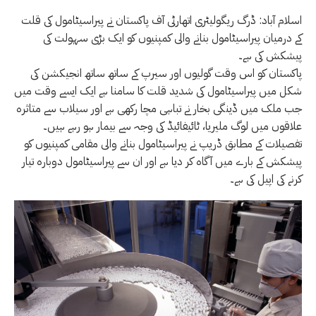
اسلام آباد: ڈرگ ریگولیٹری اتھارٹی آف پاکستان نے پیراسیٹامول کی قلت
کے درمیان پیراسیٹامول بنانے والی کمپنیوں کو ایک بڑی سہولت کی
پیشکش کی ہے۔
پاکستان کو اس وقت گولیوں اور سیرپ کے ساتھ ساتھ انجیکشن کی
شکل میں پیراسیٹامول کی شدید قلت کا سامنا ہے ایک ایسے وقت میں
جب ملک میں ڈینگی بخار نے تباہی مچا رکھی ہے اور سیلاب سے متاثرہ
علاقوں میں لوگ ملیریا، ٹائیفائیڈ کی وجہ سے بیمار ہو رہے ہیں۔
تفصیلات کے مطابق ڈریپ نے پیراسیٹامول بنانے والی مقامی کمپنیوں کو
پیشکش کے بارے میں آگاہ کر دیا ہے اور ان سے پیراسیٹامول دوبارہ تیار
کرنے کی اپیل کی ہے۔