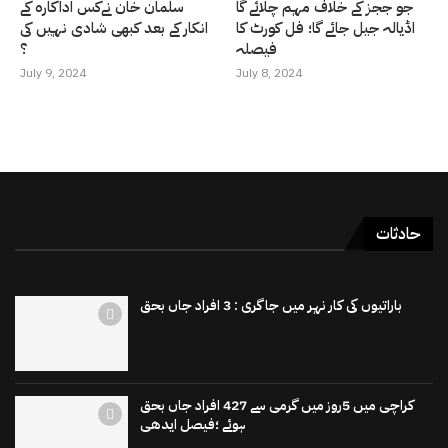
جو ججز کے خلاف مہم چلائے گا
سلمان خان نےکس اداکارہ کے
اڈیالہ جیل جائے گا؛ فل کورٹ کا
انکار کے بعد کبھی شادی نہیں کی
فیصلہ
؟
July 9, 2024
July 8, 2024
حادثات
باراتیوں کی کار نہر میں جاگری : 3 افراد جاں بحق
کراچی میں 5روز میں گرمی سے 427 افراد جاں بحق
ہوئے ؛فیصل ایدھی