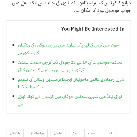
ذرائع کا کہنا ہے کہ پیراسیٹامول کمپنیوں کی جانب سے ایک ہفتے میں
جواب موصول ہونے کا امکان ہے۔
You Might Be Interested In
جون میں گرمی کی لہر پاک بھارت میں ہزاروں لوگوں کی زندگیاں
نگل سکتی ہے
محکمہ موسمیات کی 19 سے 23 جولائی تک کراچی سمیت سندھ
کے کئی شہروں میں بارشوں کی پیشن گوئی
شیری رحمان نے عالمی ماحولیاتی ایجنڈا پر مساوی وسائل کی تنظیم
نو کا مطالبہ کیا
تھائی لینڈ میں شہری سمندی طوفان میں کرسیاں ڈالے کھانا کھاتے
رہے
قلت
صحت
دوائی
تیاریاں
پیراسیٹامول
پاکستان