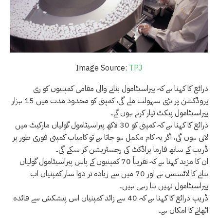
Image Source:
TPJ
ذرائع کا کہنا ہے کہ پیراسیٹامول بنانے والی مقامی کمپنیوں کو ری
پروڈکشن پر بڑی سہولت ملے گی، کمپنی کو محدود مدت میں 15 ہزار
پیراسیٹامول پیکٹ تیار کرنے ہوں گے۔
ذرائع کا کہنا ہے کہ کمپنی کو 30 لاکھ پیراسیٹامول گولیاں مارکیٹ میں
لانی ہوں گی، اگر یہ کام مکمل ہو جاتا ہے تو کامیاب کمپنی فوری طور پر
ڈریپ کے ساتھ فارما پراڈکٹ کی رجسٹریشن کر سکے گی۔
ان کا مزید کہنا ہے کہ تقریباً 70 کمپنیوں کے پاس پیراسیٹامول گولیاں
بنانے کا لائسنس ہے اور 70 میں سے زیادہ تر دوا ساز کمپنیاں اب
پیراسیٹامول نہیں بنا رہی ہیں۔
ڈریپ ذرائع کا کہنا ہے کہ 40 سے زائد کمپنیاں اس پیشکش سے فائدہ
اٹھانے کا امکان ہے۔