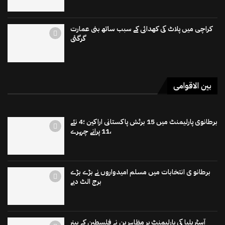
کراچی میں پلاٹ کی کھدائی کے سبب ساتھ بنی عمارت
گرگئی
بین الاقوامی
برطانوی پارلیمنٹ میں 15 برٹش پاکستانی اراکین ؛4 نئے
،11 پرانے چہرے
برطانو ی انتخابات میں مسلم امیدواروں نے بڑے بڑے
برج الٹ دیے
آسٹریلیا کی پارلیمنٹ پر مظاہرین نے فلسطین کے بینر