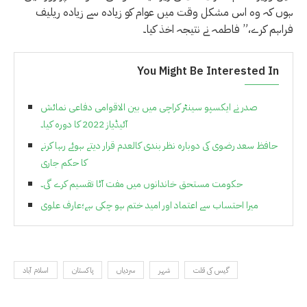
ہوں کہ وہ اس مشکل وقت میں عوام کو زیادہ سے زیادہ ریلیف
فراہم کرے،” فاطمہ نے نتیجہ اخذ کیا۔
You Might Be Interested In
صدر نے ایکسپو سینٹر کراچی میں بین الاقوامی دفاعی نمائش
آئیڈیاز 2022 کا دورہ کیا۔
حافظ سعد رضوی کی دوبارہ نظر بندی کالعدم قرار دیتے ہوئے رہا کرنے
کا حکم جاری
حکومت مستحق خاندانوں میں مفت آٹا تقسیم کرے گی۔
میرا احتساب سے اعتماد اور امید ختم ہو چکی ہے؛عارف علوی
گیس کی قلت
شہر
سردیاں
پاکستان
اسلام آباد