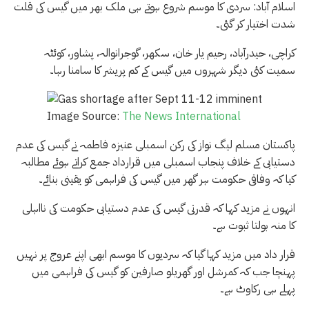
اسلام آباد: سردی کا موسم شروع ہوتے ہی ملک بھر میں گیس کی قلت
شدت اختیار کر گئی۔
کراچی، حیدرآباد، رحیم یار خان، سکھر، گوجرانوالہ، پشاور، کوئٹہ
سمیت کئی دیگر شہروں میں گیس کے کم پریشر کا سامنا رہا۔
Image Source:
The News International
پاکستان مسلم لیگ نواز کی رکن اسمبلی عنیزہ فاطمہ نے گیس کی عدم
دستیابی کے خلاف پنجاب اسمبلی میں قرارداد جمع کراتے ہوئے مطالبہ
کیا کہ وفاقی حکومت ہر گھر میں گیس کی فراہمی کو یقینی بنائے۔
انہوں نے مزید کہا کہ قدرتی گیس کی عدم دستیابی حکومت کی نااہلی
کا منہ بولتا ثبوت ہے۔
قرار داد میں مزید کہا گیا کہ سردیوں کا موسم ابھی اپنے عروج پر نہیں
پہنچا جب کہ کمرشل اور گھریلو صارفین کو گیس کی فراہمی میں
پہلے ہی رکاوٹ ہے۔