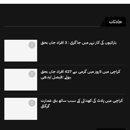
حادثات
باراتیوں کی کار نہر میں جاگری : 3 افراد جاں بحق
کراچی میں 5روز میں گرمی سے 427 افراد جاں بحق
ہوئے ؛فیصل ایدھی
کراچی میں پلاٹ کی کھدائی کے سبب ساتھ بنی عمارت
گرگئی