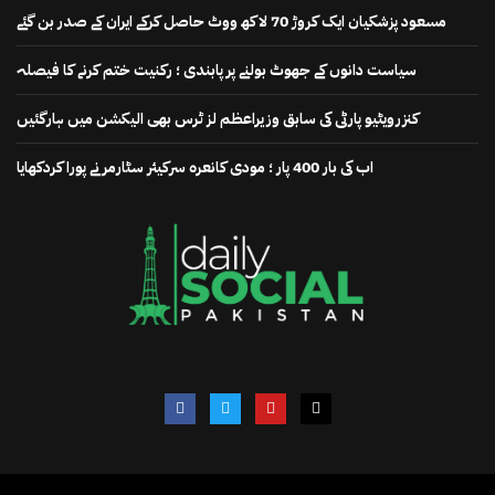
مسعود پزشکیان ایک کروڑ 70 لاکھ ووٹ حاصل کرکے ایران کے صدر بن گئے
سیاست دانوں کے جھوٹ بولنے پر پابندی ؛ رکنیت ختم کرنے کا فیصلہ
کنزرویٹیو پارٹی کی سابق وزیراعظم لز ٹرس بھی الیکشن میں ہارگئیں
اب کی بار 400 پار ؛ مودی کانعرہ سرکیئر سٹارمر نے پورا کردکھایا