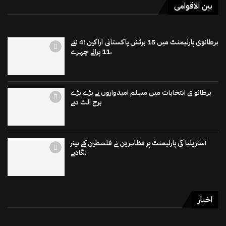
بین الاقوامی
برطانوی پارلیمنٹ میں 15 برٹش پاکستانی اراکین ؛4 نئے
،11 پرانے چہرے
برطانو ی انتخابات میں مسلم امیدواروں نے بڑے بڑے
برج الٹ دیے
آسٹریلیا کی پارلیمنٹ پر مظاہرین نے فلسطین کے بینر
لگادیے
اخبار