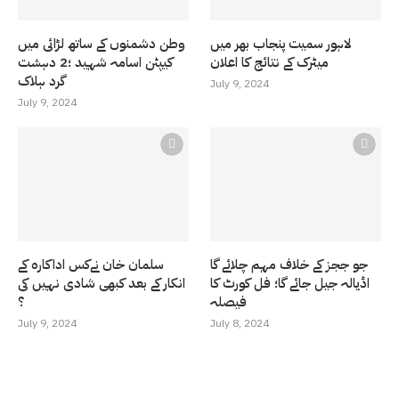
لاہور سمیت پنجاب بھر میں
وطن دشمنوں کے ساتھ لڑائی میں
میٹرک کے نتائج کا اعلان
کیپٹن اسامہ شہید ؛2 دہشت
گرد ہلاک
July 9, 2024
July 9, 2024
جو ججز کے خلاف مہم چلائے گا
سلمان خان نےکس اداکارہ کے
اڈیالہ جیل جائے گا؛ فل کورٹ کا
انکار کے بعد کبھی شادی نہیں کی
فیصلہ
؟
July 9, 2024
July 8, 2024