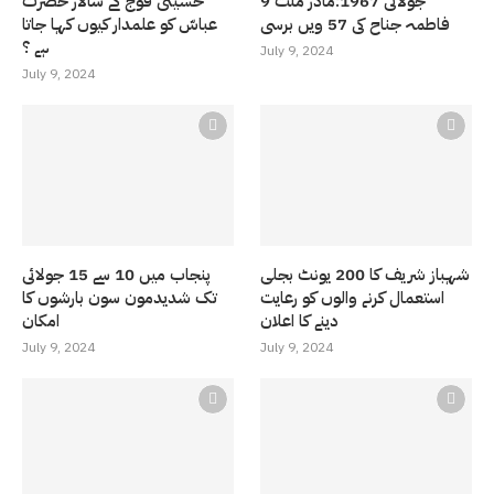
9 جولائی 1967:مادر ملت
حسینی فوج کے سالار حضرت
فاطمہ جناح کی 57 ویں برسی
عباسّ کو علمدار کیوں کہا جاتا
ہے ؟
July 9, 2024
July 9, 2024
شہباز شریف کا 200 یونٹ بجلی
پنجاب میں 10 سے 15 جولائی
استعمال کرنے والوں کو رعایت
تک شدیدمون سون بارشوں کا
دینے کا اعلان
امکان
July 9, 2024
July 9, 2024