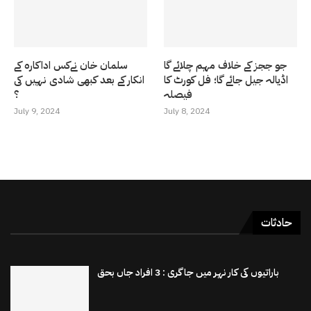
جو ججز کے خلاف مہم چلائے گا
سلمان خان نےکس اداکارہ کے
اڈیالہ جیل جائے گا؛ فل کورٹ کا
انکار کے بعد کبھی شادی نہیں کی
فیصلہ
؟
July 9, 2024
July 8, 2024
حادثات
باراتیوں کی کار نہر میں جاگری : 3 افراد جاں بحق