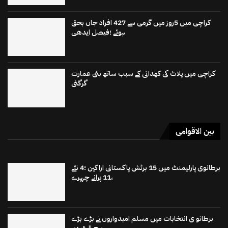
کراچی میں 5روز میں گرمی سے 427 افراد جاں بحق
ہوئے ؛فیصل ایدھی
کراچی میں پلاٹ کی کھدائی کے سبب ساتھ بنی عمارت
گرگئی
بین الاقوامی
برطانوی پارلیمنٹ میں 15 برٹش پاکستانی اراکین ؛4 نئے
،11 پرانے چہرے
برطانو ی انتخابات میں مسلم امیدواروں نے بڑے بڑے