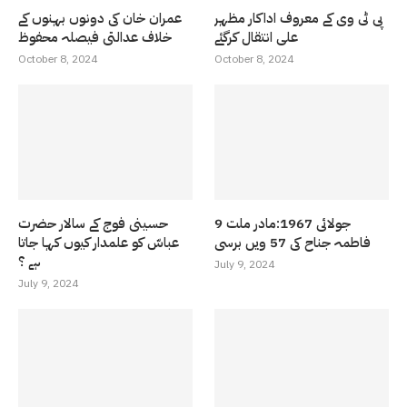
پی ٹی وی کے معروف اداکار مظہر
عمران خان کی دونوں بہنوں کے
علی انتقال کرگئے
خلاف عدالتی فیصلہ محفوظ
October 8, 2024
October 8, 2024
9 جولائی 1967:مادر ملت
حسینی فوج کے سالار حضرت
فاطمہ جناح کی 57 ویں برسی
عباسّ کو علمدار کیوں کہا جاتا
ہے ؟
July 9, 2024
July 9, 2024