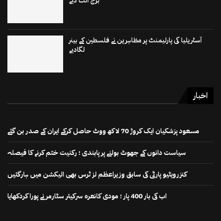
برج الٹ دیے
آسٹریلیا کی پارلیمنٹ پر مظاہرین نے فلسطین کے بینر
لگادیے
اخبار
مسعود پزشکیان ایک کروڑ 70 لاکھ ووٹ حاصل کرکے ایران کے صدر بن گئے
سیاست دانوں کے جھوٹ بولنے پر پابندی ؛ رکنیت ختم کرنے کا فیصلہ
کنزرویٹیو پارٹی کی سابق وزیراعظم لز ٹرس بھی الیکشن میں ہارگئیں
اب کی بار 400 پار ؛ مودی کانعرہ سرکیئر سٹارمر نے پورا کردکھایا