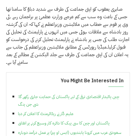
صابری یعقوب کو اپنی جماعت کی طرف سے شدید دباؤ کا سامنا تھا
جس کے باعث وہ سب سے کم عرصے وزارتِ عظمیٰ پر براجمان رہے ۔ٹی
وی پر قوم سے خطاب میں ملائیشین وزیراعظم نے کہا کہ ان کی گزشتہ
روز بادشاہ سے ملاقات ہوئی جس میں انہوں نے پارلیمنٹ کی تحلیل کی
اجازت طلب کی جس پر بادشاہ نے پارلیمنٹ تحلیل کرنے کی درخواست کو
قبول کرلیا۔میڈیا رپورٹس کے مطابق ملائیشین وزیراعظم کی جانب سے
یہ اعلان ان کی اپنی جماعت کی طرف سے جلد الیکشن کے مطالبے کے بعد
سامنے آیا ہے۔
You Might Be Interested In
چین پائیدار اقتصادی ترقی کے لیے پاکستان کی حمایت جاری رکھے گا:
شی جن پنگ
علیم ڈار نے ریٹائرمنٹ کا اعلان کر دیا
پاکستان اور چین کا سی پیک کا دائرہ کار وسیع کرنے پر اتفاق
سعودی عرب میں کرونا پابندیوں (ایس او پیز) پر عمل درآمد دوبارہ