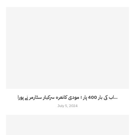
اب کی بار 400 پار ؛ مودی کانعرہ سرکیئر سٹارمر نے پورا...
July 5, 2024