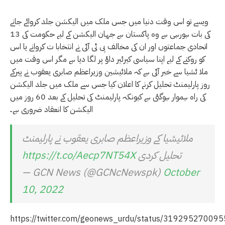
ویسے تو اس وقت دنیا میں جس ملک میں الیکشن جلد کروائے جانے
کی بات ہورہی ہے وہ پاکستان ہے جہان الیکشن کے لیے حکومت کی 13
اتحادی جماعتوں اور ان کی مخالف پی ٹی آئی نے انتخابا ت کروانے یا اس
کو روکنے کے لیے اپنا سیاسی کیرئیر داؤ پر لگا دیا ہے مگر اس وقت میں
ملا ئشیا سے خبر آئی ہے کہ ملائیشین وزیراعظم صابری یعقوب نے پیرکے
روز پارلیمنٹ تحلیل کرنے کا اعلان کیا جس سے ملک میں جلد الیکشن
کی راہ ہموار ہوگئی ہے کیونکہ پارلیمنٹ کی تحلیل کے بعد 60 روز میں
الیکشن کا انعقاد ضروری ہے۔
ملائیشیا کے وزیراعظم صابری یعقوب نے پارلیمنٹ
تحلیل کردی
https://t.co/Aecp7NT54X
— GCN News (@GCNcNewspk)
October
10, 2022
https://twitter.com/geonews_urdu/status/31929527009