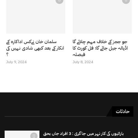
جو ججز کے خلاف مہم چلائے گا
سلمان خان نےکس اداکارہ کے
اڈیالہ جیل جائے گا؛ فل کورٹ کا
انکار کے بعد کبھی شادی نہیں کی
فیصلہ
؟
July 9, 2024
July 8, 2024
حادثات
باراتیوں کی کار نہر میں جاگری : 3 افراد جاں بحق