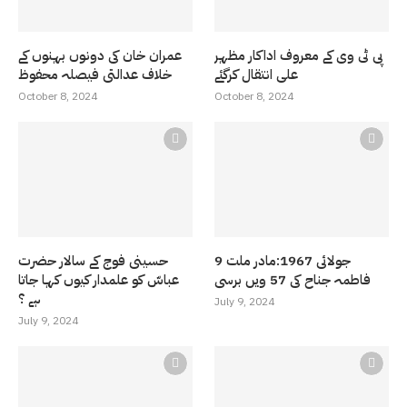
پی ٹی وی کے معروف اداکار مظہر
عمران خان کی دونوں بہنوں کے
علی انتقال کرگئے
خلاف عدالتی فیصلہ محفوظ
October 8, 2024
October 8, 2024
9 جولائی 1967:مادر ملت
حسینی فوج کے سالار حضرت
فاطمہ جناح کی 57 ویں برسی
عباسّ کو علمدار کیوں کہا جاتا
ہے ؟
July 9, 2024
July 9, 2024