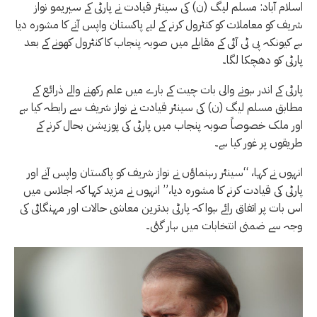
اسلام آباد: مسلم لیگ (ن) کی سینئر قیادت نے پارٹی کے سپریمو نواز
شریف کو معاملات کو کنٹرول کرنے کے لیے پاکستان واپس آنے کا مشورہ دیا
ہے کیونکہ پی ٹی آئی کے مقابلے میں صوبہ پنجاب کا کنٹرول کھونے کے بعد
پارٹی کو دھچکا لگا۔
پارٹی کے اندر ہونے والی بات چیت کے بارے میں علم رکھنے والے ذرائع کے
مطابق مسلم لیگ (ن) کی سینئر قیادت نے نواز شریف سے رابطہ کیا ہے
اور ملک خصوصاً صوبہ پنجاب میں پارٹی کی پوزیشن بحال کرنے کے
طریقوں پر غور کیا ہے۔
انہوں نے کہا، “سینئر رہنماؤں نے نواز شریف کو پاکستان واپس آنے اور
پارٹی کی قیادت کرنے کا مشورہ دیا،” انہوں نے مزید کہا کہ اجلاس میں
اس بات پر اتفاق رائے ہوا کہ پارٹی بدترین معاشی حالات اور مہنگائی کی
وجہ سے ضمنی انتخابات میں ہار گئی۔