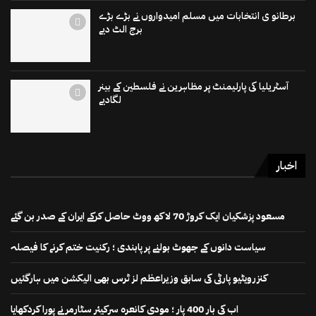
برطانو ی انتخابات میں مسلم امیدواروں نے بڑے بڑے
برج الٹ دیے
آسٹریلیا کی پارلیمنٹ پر مظاہرین نے فلسطین کے بینر
لگادیے
اخبار
مسعود پزشکیان ایک کروڑ 70 لاکھ ووٹ حاصل کرکے ایران کے صدر بن گئے
سیاست دانوں کے جھوٹ بولنے پر پابندی ؛ رکنیت ختم کرنے کا فیصلہ
کنزرویٹیو پارٹی کی سابق وزیراعظم لز ٹرس بھی الیکشن میں ہارگئیں
اب کی بار 400 پار ؛ مودی کانعرہ سرکیئر سٹارمر نے پورا کردکھایا