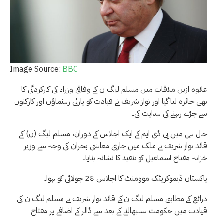
Image Source:
BBC
علاوہ ازیں ملاقات میں مسلم لیگ ن کے وفاقی وزراء کی کارکردگی کا
بھی جائزہ لیا گیا اور نواز شریف نے قیادت کو پارٹی رہنماؤں اور کارکنوں
سے جڑے رہنے کی ہدایت کی۔
حال ہی میں پی ڈی ایم کے ایک اجلاس کے دوران، مسلم لیگ (ن) کے
قائد نواز شریف نے ملک میں جاری معاشی بحران کی وجہ سے وزیر
خزانہ مفتاح اسماعیل کو تنقید کا نشانہ بنایا۔
پاکستان ڈیموکریٹک موومنٹ کا اجلاس 28 جولائی کو ہوا۔
ذرائع کے مطابق مسلم لیگ ن کے قائد نواز شریف نے مسلم لیگ ن کی
قیادت میں حکومت سنبھالنے کے بعد سے ڈالر کے اضافے پر مفتاح