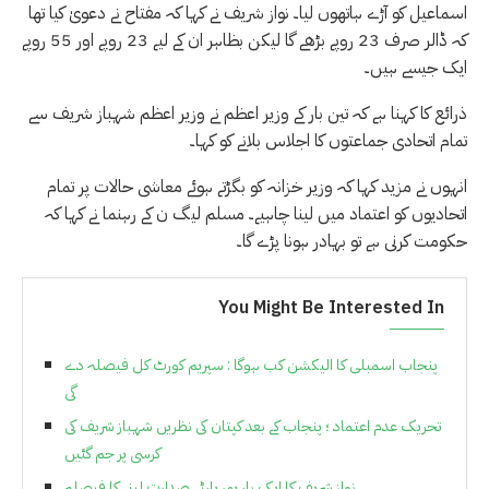
اسماعیل کو آڑے ہاتھوں لیا۔ نواز شریف نے کہا کہ مفتاح نے دعویٰ کیا تھا
کہ ڈالر صرف 23 روپے بڑھے گا لیکن بظاہر ان کے لیے 23 روپے اور 55 روپے
ایک جیسے ہیں۔
ذرائع کا کہنا ہے کہ تین بار کے وزیر اعظم نے وزیر اعظم شہباز شریف سے
تمام اتحادی جماعتوں کا اجلاس بلانے کو کہا۔
انہوں نے مزید کہا کہ وزیر خزانہ کو بگڑتے ہوئے معاشی حالات پر تمام
اتحادیوں کو اعتماد میں لینا چاہیے۔ مسلم لیگ ن کے رہنما نے کہا کہ
حکومت کرنی ہے تو بہادر ہونا پڑے گا۔
You Might Be Interested In
پنجاب اسمبلی کا الیکشن کب ہوگا : سپریم کورٹ کل فیصلہ دے
گی
تحریک عدم اعتماد ؛ پنجاب کے بعد کپتان کی نظریں شہباز شریف کی
کرسی پر جم گئیں
نواز شریف کا ایک بار پھر پارٹی صدارت لینے کا فیصلہ