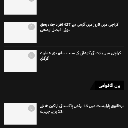
کراچی میں 5روز میں گرمی سے 427 افراد جاں بحق
ہوئے ؛فیصل ایدھی
کراچی میں پلاٹ کی کھدائی کے سبب ساتھ بنی عمارت
گرگئی
بین الاقوامی
برطانوی پارلیمنٹ میں 15 برٹش پاکستانی اراکین ؛4 نئے
،11 پرانے چہرے