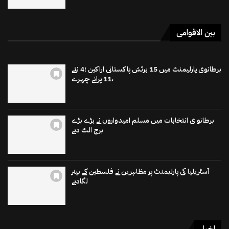
بین الاقوامی
برطانوی پارلیمنٹ میں 15 برٹش پاکستانی اراکین ؛4 نئے
،11 پرانے چہرے
برطانو ی انتخابات میں مسلم امیدواروں نے بڑے بڑے
برج الٹ دیے
آسٹریلیا کی پارلیمنٹ پر مظاہرین نے فلسطین کے بینر
لگادیے