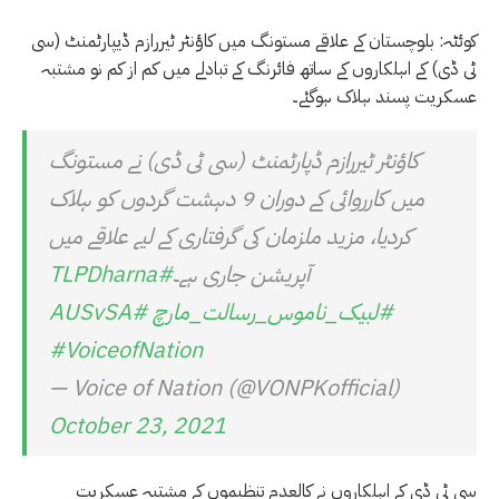
کوئٹہ: بلوچستان کے علاقے مستونگ میں کاؤنٹر ٹیررازم ڈیپارٹمنٹ (سی
ٹی ڈی) کے اہلکاروں کے ساتھ فائرنگ کے تبادلے میں کم از کم نو مشتبہ
عسکریت پسند ہلاک ہوگئے۔
کاؤنٹر ٹیررازم ڈپارٹمنٹ (سی ٹی ڈی) نے مستونگ
میں کارروائی کے دوران 9 دہشت گردوں کو ہلاک
کردیا، مزید ملزمان کی گرفتاری کے لیے علاقے میں
آپریشن جاری ہے۔
#TLPDharna
#لبیک_ناموس_رسالت_مارچ
#AUSvSA
#VoiceofNation
— Voice of Nation (@VONPKofficial)
October 23, 2021
سی ٹی ڈی کے اہلکاروں نے کالعدم تنظیموں کے مشتبہ عسکریت