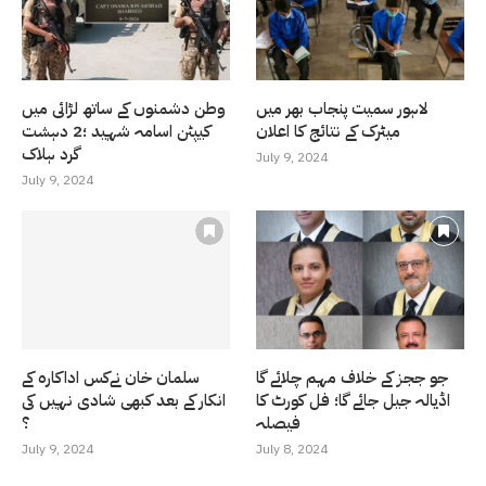
لاہور سمیت پنجاب بھر میں
وطن دشمنوں کے ساتھ لڑائی میں
میٹرک کے نتائج کا اعلان
کیپٹن اسامہ شہید ؛2 دہشت
گرد ہلاک
July 9, 2024
July 9, 2024
جو ججز کے خلاف مہم چلائے گا
سلمان خان نےکس اداکارہ کے
اڈیالہ جیل جائے گا؛ فل کورٹ کا
انکار کے بعد کبھی شادی نہیں کی
فیصلہ
؟
July 9, 2024
July 8, 2024