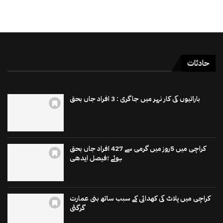
حادثات
باراتیوں کی کار نہر میں جاگری : 3 افراد جاں بحق
کراچی میں 5روز میں گرمی سے 427 افراد جاں بحق
ہوئے ؛فیصل ایدھی
کراچی میں پلاٹ کی کھدائی کے سبب ساتھ بنی عمارت
گرگئی