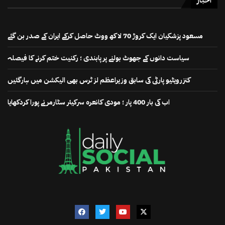
اخبار
مسعود پزشکیان ایک کروڑ 70 لاکھ ووٹ حاصل کرکے ایران کے صدر بن گئے
سیاست دانوں کے جھوٹ بولنے پر پابندی ؛ رکنیت ختم کرنے کا فیصلہ
کنزرویٹیو پارٹی کی سابق وزیراعظم لز ٹرس بھی الیکشن میں ہارگئیں
اب کی بار 400 پار ؛ مودی کانعرہ سرکیئر سٹارمر نے پورا کردکھایا