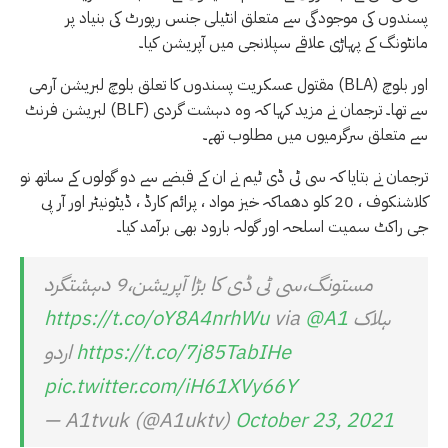
پسندوں کی موجودگی سے متعلق انٹیلی جنس رپورٹ کی بنیاد پر
مانٹونگ کے پہاڑی علاقے سپلانجی میں آپریشن کیا۔
مقتول عسکریت پسندوں کا تعلق بلوچ لبریشن آرمی (BLA) اور بلوچ
لبریشن فرنٹ (BLF) سے تھا۔ ترجمان نے مزید کہا کہ وہ دہشت گردی
سے متعلق سرگرمیوں میں مطلوب تھے۔
ترجمان نے بتایا کہ سی ٹی ڈی ٹیم نے ان کے قبضے سے دو گولوں کے ساتھ نو
کلاشنکوف ، 20 کلو دھماکہ خیز مواد ، پرائم کارڈ ، ڈیٹونیٹر اور آر پی
جی راکٹ سمیت اسلحہ اور گولہ بارود بھی برآمد کیا۔
مستونگ،سی ٹی ڈی کا بڑا آپریشن،9 دہشتگرد
ہلاک
@A1
via
https://t.co/oY8A4nrhWu
https://t.co/7j85TabIHe
اردو
pic.twitter.com/iH61XVy66Y
— A1tvuk (@A1uktv)
October 23, 2021