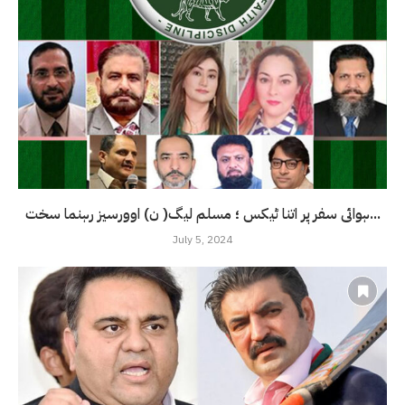
ہوائی سفر پر اتنا ٹیکس ؛ مسلم لیگ( ن) اوورسیز رہنما سخت...
July 5, 2024