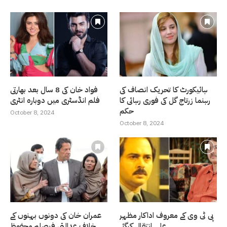
ہائیکورٹ کا تحریک انصاف کی
فواد خان کی 8 سال بعد بھارتی
رہنما زرتاج گل کی فوری رہائی کا
فلم انڈسٹری میں دوبارہ انٹری
حکم
October 8, 2024
October 8, 2024
پی ٹی وی کے معروف اداکار مظہر
عمران خان کی دونوں بہنوں کے
علی انتقال کرگئے
خلاف عدالتی فیصلہ محفوظ