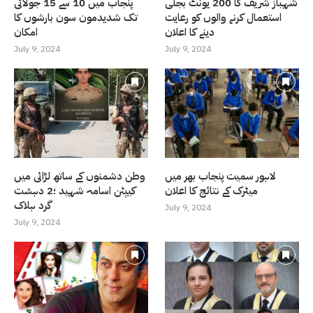
شہباز شریف کا 200 یونٹ بجلی
پنجاب میں 10 سے 15 جولائی
استعمال کرنے والوں کو رعایت
تک شدیدمون سون بارشوں کا
دینے کا اعلان
امکان
July 9, 2024
July 9, 2024
لاہور سمیت پنجاب بھر میں
وطن دشمنوں کے ساتھ لڑائی میں
میٹرک کے نتائج کا اعلان
کیپٹن اسامہ شہید ؛2 دہشت
گرد ہلاک
July 9, 2024
July 9, 2024