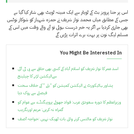
اس پر حنا پرویز بٹ کے ٹویٹر سے ایک مبینہ ٹویٹ بھی شئر کیا گیا ہے
جس کے مطابق میاں محمد نواز شریف نے حمزہ شہباز کو شوکاز نوٹس
بھی جاری کردیا ہے اگر یہ خبر درست ہوئی تو آنے والے وقت میں اس کے
مسلم لیگ نون پر بہت برے اثرات پڑیں گے
You Might Be Interested In
اسد عمر کا نواز شریف کو اسلام آباد کے کسی بھی حلقے سے پی ٹی آئی
سےالیکشن لڑنے کا چیلینج
پشاور ہائیکورٹ نے الیکشن کمیشن کو “بلے ” کے خلاف سخت
فیصلے سے روک دیا
وزیراعظم کا دورہ سعودی عرب: فواد جھوٹے پروپیگنڈے سے عوام کو
گمراہ نہ کریں: مریم اورنگزیب
نواز شریف کو مائنس کرنے والی بات ٹھیک نہیں :خواجہ آصف