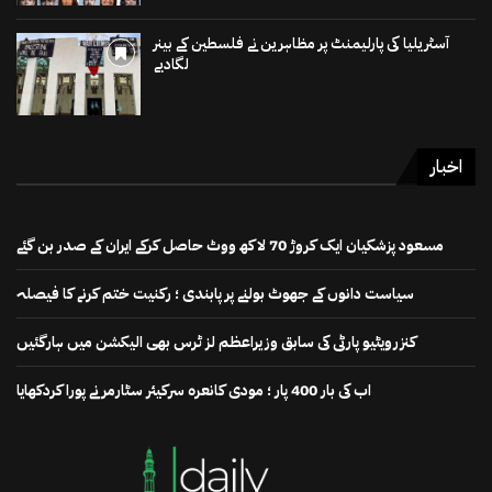
آسٹریلیا کی پارلیمنٹ پر مظاہرین نے فلسطین کے بینر
لگادیے
اخبار
مسعود پزشکیان ایک کروڑ 70 لاکھ ووٹ حاصل کرکے ایران کے صدر بن گئے
سیاست دانوں کے جھوٹ بولنے پر پابندی ؛ رکنیت ختم کرنے کا فیصلہ
کنزرویٹیو پارٹی کی سابق وزیراعظم لز ٹرس بھی الیکشن میں ہارگئیں
اب کی بار 400 پار ؛ مودی کانعرہ سرکیئر سٹارمر نے پورا کردکھایا