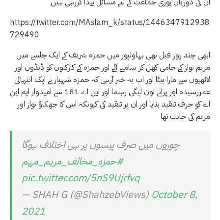
ان کی دوریاں پوری جماعت کے لیے مسائل پیدا کررہی ہیں
https://twitter.com/MAslam_k/status/1446347912938
729490
ابھی چند روز قبل بھی بہاولپور میں حمزہ شریف کے ایک جلسے میں
مریم نواز کے حامی کھل کر سامنے آئے اور حمزہ کے کارکنوں کو ڈنڈوں اور
لاٹھیوں سے مارا پیٹا اور اب یہ خبر آرہی کہ حمزہ شہباز نے ایک انتہائی
عمررسیدہ اور پرانے نون لیگی رہنما اور این اے 181 سے امیدوار ایم این
اے کو حرف تنقید بنایا اور ان پر تنقید کی کیونکہ اس کا جھکاؤ نواز اور
مریم کی جانب تھا
چوروں میں صرف پیسوں پر ہی اختلاف ہوگا
#حمزہ_مخالف_مریم_مہم
pic.twitter.com/5nS9Ujrfvq
— SHAH G (@ShahzebViews)
October 8,
2021