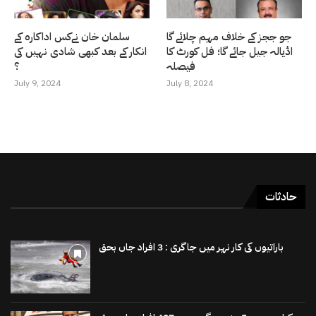
جو ججز کے خلاف مہم چلائے گا
سلمان خان نےکس اداکارہ کے
اڈیالہ جیل جائے گا؛ فل کورٹ کا
انکار کے بعد کبھی شادی نہیں کی
فیصلہ
؟
July 9, 2024
July 8, 2024
حادثات
باراتیوں کی کار نہر میں جاگری : 3 افراد جاں بحق