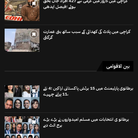
کراچی میں 5روز میں گرمی سے 427 افراد جاں بحق
ہوئے ؛فیصل ایدھی
کراچی میں پلاٹ کی کھدائی کے سبب ساتھ بنی عمارت
گرگئی
بین الاقوامی
برطانوی پارلیمنٹ میں 15 برٹش پاکستانی اراکین ؛4 نئے
،11 پرانے چہرے
برطانو ی انتخابات میں مسلم امیدواروں نے بڑے بڑے
برج الٹ دیے