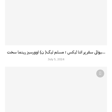
ہوائی سفر پر اتنا ٹیکس ؛ مسلم لیگ( ن) اوورسیز رہنما سخت...
July 5, 2024