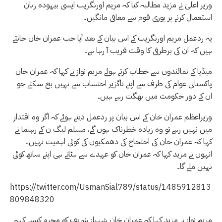
وزیر اعلیٰ نے مزید مطالبہ کیا کہ مریم اورنگزیب ایسی بیہودہ زبان
استعمال کرنے پر پوری قوم سے معافی مانگیں۔
یہ ردعمل مریم اورنگزیب کے اس بیان کے بعد آیا جب عمران خان جانتے
ہیں کہ ان کی برطرفی کا وقت قریب آ رہا ہے۔
میڈیا کے نمائندوں سے خطاب کرتے ہوئے مریم نواز نے کہا کہ عمران خان
پاکستانی عوام کی طرف سے اپنے ناگزیر احتساب سے نہیں بچ سکتے جو
ان کے دور حکومت میں بھگت رہے ہیں۔
وزیراعظم عمران خان کے اس بیان پر ردعمل دیتے ہوئے کہ اگر وہ اقتدار
میں نہیں رہے تو وہ زیادہ خطرناک ہوں گے، مسلم لیگ ن کے رہنما نے
کہا کہ عمران خان کی احتجاج کی دھمکیوں کی کوئی اہمیت نہیں۔
انہوں نے مزید کہا کہ عمران خان کو عہدے سے ہٹاتے ہی اپنے ساتھ کوئی
نہیں ملے گا۔
https://twitter.com/UsmanSial789/status/1485912813
809848320
مریم نواز نے مزید کہا کہ عمران خان شہباز شریف کو مجرم کیسے کہہ