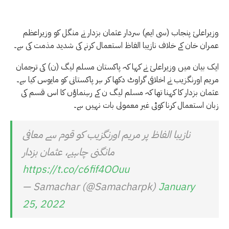
وزیراعلیٰ پنجاب (سی ایم) سردار عثمان بزدار نے منگل کو وزیراعظم
عمران خان کے خلاف نازیبا الفاظ استعمال کرنے کی شدید مذمت کی ہے۔
ایک بیان میں وزیراعلیٰ نے کہا کہ پاکستان مسلم لیگ (ن) کی ترجمان
مریم اورنگزیب نے اخلاقی گراوٹ دکھا کر ہر پاکستانی کو مایوس کیا ہے۔
عثمان بزدار کا کہنا تھا کہ مسلم لیگ ن کے رہنماؤں کا اس قسم کی
زبان استعمال کرنا کوئی غیر معمولی بات نہیں ہے۔
نازیبا الفاظ پر مریم اورنگزیب کو قوم سے معافی
مانگنی چاہیے، عثمان بزدار
https://t.co/c6fif4OOuu
— Samachar (@Samacharpk)
January
25, 2022