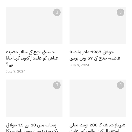
9 جولائی 1967:مادر ملت
حسینی فوج کے سالار حضرت
فاطمہ جناح کی 57 ویں برسی
عباسّ کو علمدار کیوں کہا جاتا
ہے ؟
July 9, 2024
July 9, 2024
شہباز شریف کا 200 یونٹ بجلی
پنجاب میں 10 سے 15 جولائی
استعمال کرنے والوں کو رعایت
تک شدیدمون سون بارشوں کا