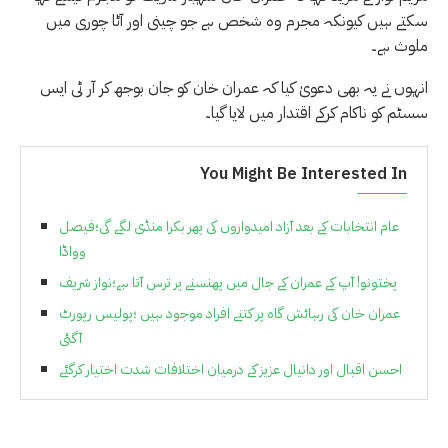
سکتے ہیں کیونکہ مجرم وہ شخص ہے جو چینی اور آٹا چوری میں
ملوث ہے۔
انہوں نے یہ بھی دعویٰ کیا کہ عمران خان کو جان بوجھ کر آر ٹی ایس
سسٹم کو ناکام کرکے اقتدار میں لایا گیا۔
You Might Be Interested In
عام انتخابات کے بعد آزاد امیدواروں کی پھر بکرا منڈی لگے گی؛فیصل
وواڈا
پختونو! آپ کے عمران کے جال میں پھنسنے پر ترس آتا ہے؛نواز شریف
عمران خان کی رہائش گاہ پر کتنے افراد موجود ہیں ؛پولیس رپورٹ
آگئی
احسن اقبال اور دانیال عزیز کے درمیان اختلافات شدت اختیار کرگئے