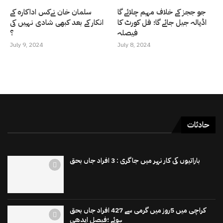
جو ججز کے خلاف مہم چلائے گا
سلمان خان نےکس اداکارہ کے
اڈیالہ جیل جائے گا؛ فل کورٹ کا
انکار کے بعد کبھی شادی نہیں کی
فیصلہ
؟
July 9, 2024
July 8, 2024
حادثات
باراتیوں کی کار نہر میں جاگری : 3 افراد جاں بحق
کراچی میں 5روز میں گرمی سے 427 افراد جاں بحق
ہوئے ؛فیصل ایدھی