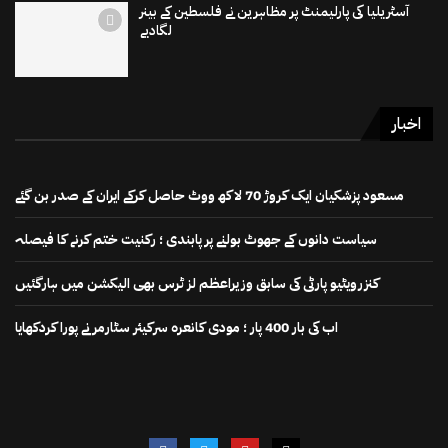
آسٹریلیا کی پارلیمنٹ پر مظاہرین نے فلسطین کے بینر
لگادیے
اخبار
مسعود پزشکیان ایک کروڑ 70 لاکھ ووٹ حاصل کرکے ایران کے صدر بن گئے
سیاست دانوں کے جھوٹ بولنے پر پابندی ؛ رکنیت ختم کرنے کا فیصلہ
کنزرویٹیو پارٹی کی سابق وزیراعظم لز ٹرس بھی الیکشن میں ہارگئیں
اب کی بار 400 پار ؛ مودی کانعرہ سرکیئر سٹارمر نے پورا کردکھایا