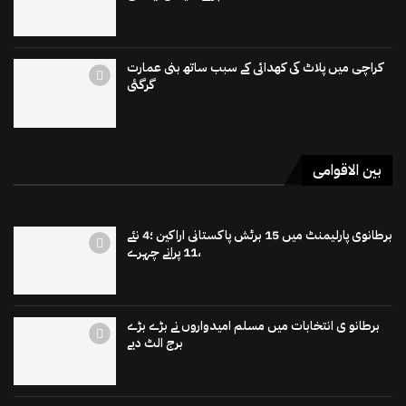
کراچی میں پلاٹ کی کھدائی کے سبب ساتھ بنی عمارت
گرگئی
بین الاقوامی
برطانوی پارلیمنٹ میں 15 برٹش پاکستانی اراکین ؛4 نئے
،11 پرانے چہرے
برطانو ی انتخابات میں مسلم امیدواروں نے بڑے بڑے
برج الٹ دیے