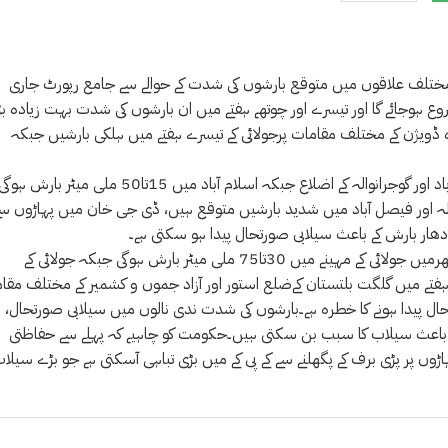
کے مختلف علاقوں میں متوقع بارشوں کی شدت کے حوالے سے جامع رپورٹ جاری
وع ہوجائے گا اور تیسرے اور چوتھے ہفتے میں ان بارشوں کی شدت بہت زیادہ ب
ارہ ڈویژن کے مختلف مقامات پرجولائی کے تیسرے ہفتے میں ہلکی بارشیں جبکہ
جولائی کےپہلے اور دوسرے ہفتے میں پنجاب میں لاہور، سرگودھا، فیصل آباد اور گوجرانوالہ کے اضلاع جبکہ اسلام آباد میں 15تا50 ملی میٹر بارش ہو
انوالہ اور فیصل آباد میں شدید بارشیں متوقع ہیں، ڈی جی خان میں پہاڑوں س
سلادھار بارش کے باعث سیلابی صورتحال پیدا ہو سکتی ہے۔
سندھ کے اضلاع میرپورخاص، کراچی، حیدرآباد، نواب شاہ، لاڑکانہ اور سکھرمیں جولائی کے مہینے میں 30تا75 ملی میٹر بارش ہوگی جبکہ جولائی کے
ہفتے میں گلگت بلتستان کےضلع استور اور آزاد جموں و کشمیر کے مختلف مقا
ل پیدا ہونے کا خطرہ ہے۔بارشوں کی شدت ندی نالوں میں سیلابی صورتحال،
کے باعث سیلاب کا سبب بن سکتی ہیں۔حکومت کو چاہیے کہ پہلے سے حفاظتی
وں پر پڑی برف کے پگھلنے سے کے پی کے میں بڑی تباہی آسکتی ہے جو بڑے سیلاب