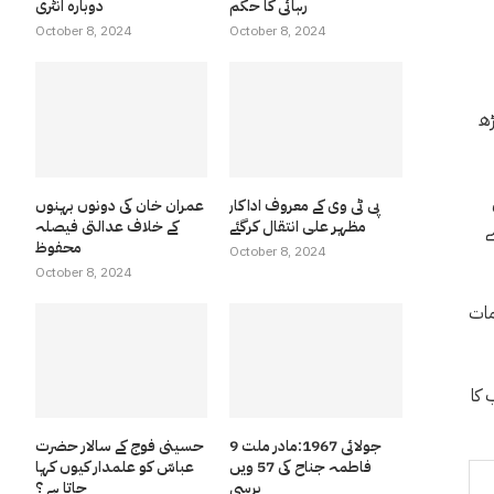
رہائی کا حکم
دوبارہ انٹری
October 8, 2024
October 8, 2024
ڑھ
گی
پی ٹی وی کے معروف اداکار
عمران خان کی دونوں بہنوں
مظہر علی انتقال کرگئے
کے خلاف عدالتی فیصلہ
ے
محفوظ
October 8, 2024
October 8, 2024
مات
 کا
9 جولائی 1967:مادر ملت
حسینی فوج کے سالار حضرت
فاطمہ جناح کی 57 ویں
عباسّ کو علمدار کیوں کہا
برسی
جاتا ہے ؟