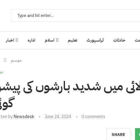
ت
حادثات
ٹرانسپورٹ
تعلیم
اسلام
ادارہ
اخبار
موسم
مو
ئی میں شدید بارشوں کی پیش
گوئ
tten by
Newsdesk
June 24, 2024
0 comments
SHARE