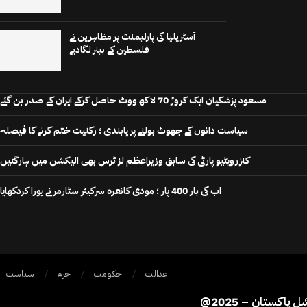
آسٹریلیا کی پارلیمنٹ پر مظاہرین نے
فلسطین کے بینر لگادیے
مسعود پزشکیان ایک کروڑ 70 لاکھ ووٹ حاصل کرکے ایران کے صدر بن گئے
سیاست دانوں کے جھوٹ بولنے پر پابندی ؛ رکنیت ختم کرنے کا فیصلہ
کنزرویٹیو پارٹی کی سابق وزیراعظم لز ٹرس بھی الیکشن میں ہارگئیں
اب کی بار 400 پار ؛ مودی کانعرہ سرکیئر سٹارمر نے پورا کردکھایا
عدالت
حکومت
جرم
سیاست
ی سوشل پاکستان