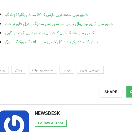
لاہور میں شدید ترین بارش کا 20 سالہ ریکارڈ ٹوٹ گیا
لاہور میں 2 روز ہونےوالی بارش سے شہر میں سموگ قدرتی طور پر ختم
کراچی میں 24 گھنٹوں کے دوران مزید بارشوں کی پیش گوئی
بارش کے خدشےکے باعث کل کراچی میں ہاف ڈے ورکنگ ہوگی
مون سون بارشیں
موسم
محکمہ موسمیات
جولائی
پورا 
SHARE
NEWSDESK
Follow Author