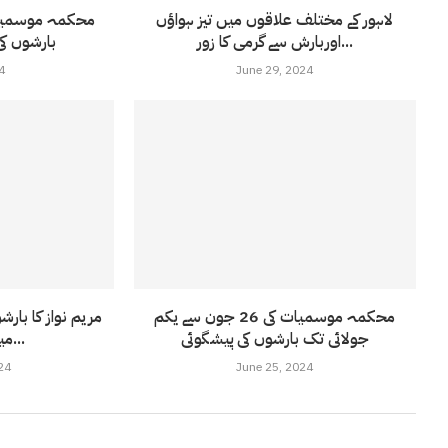
لاہور کے مختلف علاقوں میں تیز ہواؤں
محکمہ موسمیات
اوربارش سے گرمی کا زور...
بارشوں کی
4
June 29, 2024
محکمہ موسمیات کی 26 جون سے یکم
مریم نواز کا بار
جولائی تک بارشوں کی پیشگوئی
میں ندی نالوں...
24
June 25, 2024