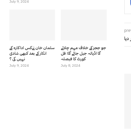
July 9, 2024
pre
دیا
جو ججز کے خلاف مہم چلائے
سلمان خان نےکس اداکارہ کے
گا اڈیالہ جیل جائے گا؛ فل
انکار کے بعد کبھی شادی
کورٹ کا فیصلہ
نہیں کی ؟
July 9, 2024
July 8, 2024