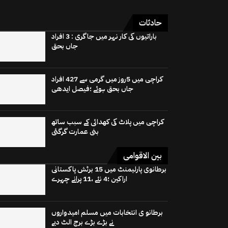
حادثات
باراتیوں کی کار نہر میں جاگری : 3 افراد
جاں بحق
کراچی میں 5روز میں گرمی سے 427 افراد
جاں بحق ہوئے ؛فیصل ایدھی
کراچی میں پلاٹ کی کھدائی کے سبب ساتھ
بنی عمارت گرگئی
بین الاقوامی
برطانوی پارلیمنٹ میں 15 برٹش پاکستانی
اراکین ؛4 نئے ،11 پرانے چہرے
برطانو ی انتخابات میں مسلم امیدواروں
نے بڑے بڑے برج الٹ دیے