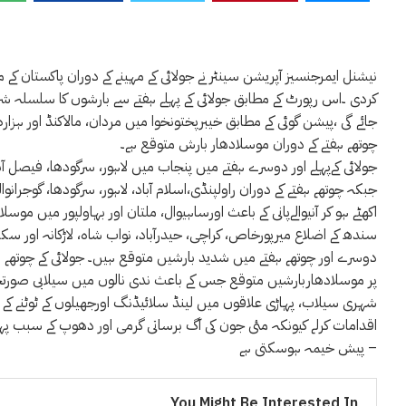
نیشنل ایمرجنسیز آپریشن سینٹر نے جولائی کے مہینے کے دوران پاکستان 
کردی ۔اس رپورٹ کے مطابق جولائی کے پہلے ہفتے سے بارشوں کا سلسلہ شر
جائے گی ،پیشن گوئی کے مطابق خیبرپختونخوا میں مردان، مالاکنڈ اور ہز
چوتھے ہفتے کے دوران موسلادھار بارش متوقع ہے۔
جبکہ چوتھے ہفتے کے دوران راولپنڈی،اسلام آباد، لاہور، سرگودھا، گوجر
اکھٹے ہو کر آنیوالےپانی کے باعث اورساہیوال، ملتان اور بہاولپور میں مو
دوسرے اور چوتھے ہفتے میں شدید بارشیں متوقع ہیں۔ جولائی کے چوتھے 
پر موسلادھاربارشیں متوقع جس کے باعث ندی نالوں میں سیلابی صورتحا
شہری سیلاب، پہاڑی علاقوں میں لینڈ سلائیڈنگ اورجھیلوں کے ٹوٹنے 
اقدامات کرلے کیونکہ مئی جون کی آگ برساتی گرمی اور دھوپ کے سبب پہاڑ
پیش خیمہ ہوسکتی ہے –
You Might Be Interested In