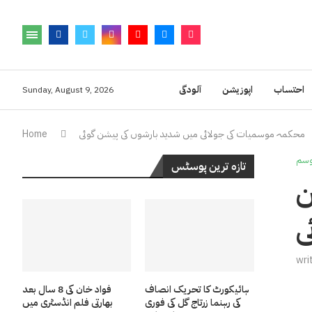
احتساب
اپوزیشن
آلودگی
Sunday, August 9, 2026
محکمہ موسمیات کی جولائی میں شدید بارشوں کی پیشن گوئی
Home
سم
تازہ ترین پوسٹس
ن
ی
wri
ہائیکورٹ کا تحریک انصاف
فواد خان کی 8 سال بعد
کی رہنما زرتاج گل کی فوری
بھارتی فلم انڈسٹری میں