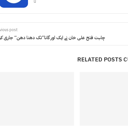
vious post
چاہت فتح علی خان نے ایک اور گانا’’تک دھنا دھن‘‘ جاری کر 
RELATED POSTS 