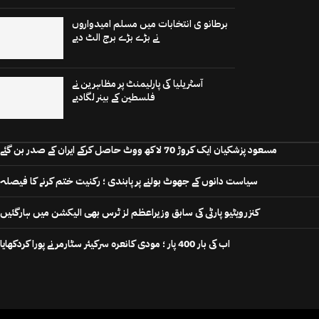
برطانو ی انتخابات میں مسلم امیدواروں
نے بڑے بڑے برج الٹ دیے
آسٹریلیا کی پارلیمنٹ پر مظاہرین نے
فلسطین کے بینر لگادیے
مسعود پزشکیان ایک کروڑ 70 لاکھ ووٹ حاصل کرکے ایران کے صدر بن گئے
سیاست دانوں کے جھوٹ بولنے پر پابندی ؛ رکنیت ختم کرنے کا فیصلہ
کنزرویٹیو پارٹی کی سابق وزیراعظم لز ٹرس بھی الیکشن میں ہارگئیں
اب کی بار 400 پار ؛ مودی کانعرہ سرکیئر سٹارمر نے پورا کردکھایا