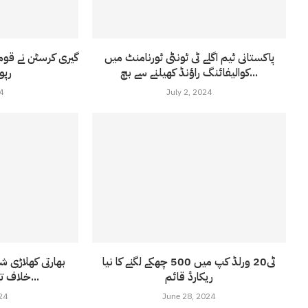
پاکستانی ٹیم اگلے ٹی ٹونٹی ٹورنامنٹ میں
گیری کرسٹن نے قوم
کوالیفائنگ راؤنڈ کھیلنے سے بچ...
رپو
4
July 2, 2024
ٹی20 ورلڈ کپ میں 500 چھکے لگنے کا نیا
بھارتی کھلاڑی شی
ریکارڈ قائم
خلاف تیز ترین سنچری بنا...
24
June 28, 2024