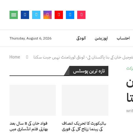
احتساب
اپوزیشن
آلودگی
Thursday, August 6, 2026
شرجیل خان کے بنا پاکستان ٹی- ٹونٹی ٹورنامنٹ نہیں جیت سکتا
Home
رکٹ
تازہ ترین پوسٹس
ن
ا
wri
ہائیکورٹ کا تحریک انصاف
فواد خان کی 8 سال بعد
کی رہنما زرتاج گل کی فوری
بھارتی فلم انڈسٹری میں