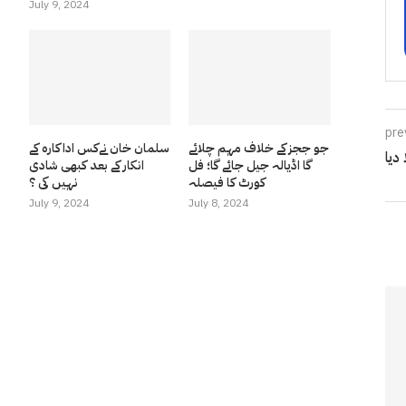
July 9, 2024
pre
جو ججز کے خلاف مہم چلائے
سلمان خان نےکس اداکارہ کے
دیا
گا اڈیالہ جیل جائے گا؛ فل
انکار کے بعد کبھی شادی
کورٹ کا فیصلہ
نہیں کی ؟
July 9, 2024
July 8, 2024