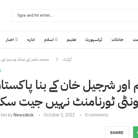
ت
حادثات
ٹرانسپورٹ
تعلیم
اسلام
ادارہ
اخبار
کرکٹ
محمد عامر اور عماد وسیم اور 
ک
اور شرجیل خان کے بنا پاکستا
ونٹی ٹورنامنٹ نہیں جیت سکت
tten by
Newsdesk
October 1, 2022
0 comments
SHARE