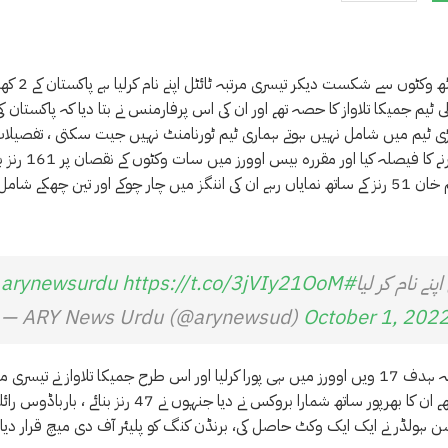
کیریبین پریمیئر لیگ کے فائنل میں جمیکا تلاواز نے بارباڈوس رائلز
یم جمیکا تلاواز کا حصہ تھے اور ان کی اس پرفارمنس نے بتا دیا کہ پاکستان کی
لاڑی ٹیم میں شامل نہیں ہوتے ہماری ٹیم ٹورنامنٹ نہیں جیت سکتی ، تفصیلات
مطابق بارباڈوس نے فائنل میچ کا ٹاس جیت کر پہلے خود بیٹنگ کرنے کا فیصلہ ک
پنے نام کر لیا
#arynewsurdu
https://t.co/3jVIy21OoM
— ARY News Urdu (@arynewsud)
October 1, 202
جمیکا تلاواز نے برنڈن کنگ کے 83 ر کی دھواں دھار اننگز کھیلی اور مطلوبہ ہدف 17 ویں اوورز میں ہی پورا کرلیا اور اس طرح جمیکا تلاواز نے تیس
ٹائٹل اپنے نام کرلیا، کنگ کی اننگز میں تیرہ چوکے اور دو چھکے شامل تھے ان کا بھرپور ساتھ شمارا بروکس نے دیا جنہوں نے 47 رنز بنائ
ن ہولڈر نے ایک ایک وکٹ حاصل کی، برنڈن کنگ کو پلیئر آف دی میچ قرار دیا گ