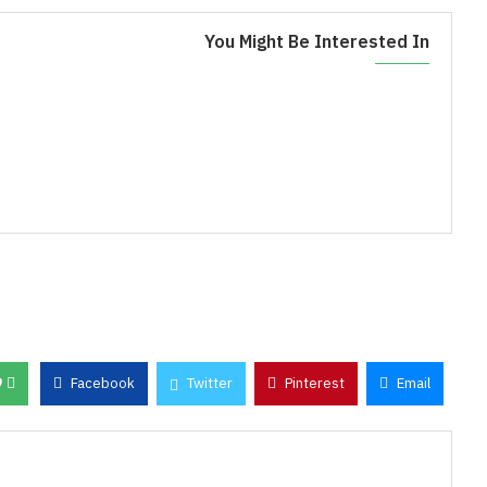
You Might Be Interested In
پ
0
Facebook
Twitter
Pinterest
Email