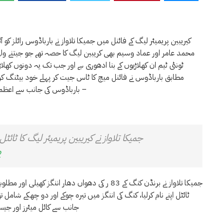
محمد عامر اور عماد وسیم بھی کریبین لیگ کا حصہ تھے جو جیتنے والی ٹ
ٹونٹی ٹیم ان کھلاڑیوں کے بنا ادھوری ہے اور جب تک یہ دونوں کھ
بارباڈوس کی جانب سے اعظم خان 51 رنز کے ساتھ نمایاں رہے ان کی اننگز میں چار چوکے اور تین چھکے شامل تھے –
جمیکا تلاواز نے کیریبین پریمیئر لیگ کا ٹائٹل ا
2
جانب سے کائل میئرز اور جیس