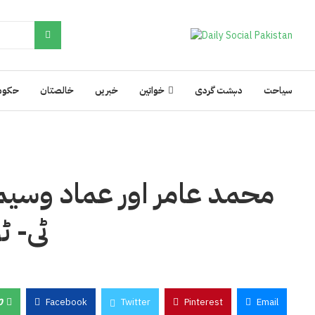
سیاحت
دہشت گردی
خواتین
خبریں
خالصتان
حکوم
محمد عامر اور عماد وسیم 
ٹی- ٹ
0
Facebook
Twitter
Pinterest
Email