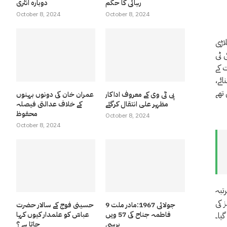
رہائی کا حکم
دوبارہ انٹری
October 8, 2024
October 8, 2024
 کو آٹھ وکٹوں سے شکست دیکر تیسری مرتبہ ٹائٹل اپنے نام کرلیا ہے پاکستان کے 2 کھلاڑی
 ٹی
 کے
یا اور مقررہ بیس اوورز میں سات وکٹوں کے نقصان پر 161 رنز بنائے،
پی ٹی وی کے معروف اداکار
عمران خان کی دونوں بہنوں
مظہر علی انتقال کرگئے
کے خلاف عدالتی فیصلہ
محفوظ
October 8, 2024
October 8, 2024
ری مرتبہ
ے ، بارباڈوس رائلز کی
9 جولائی 1967:مادر ملت
حسینی فوج کے سالار حضرت
فاطمہ جناح کی 57 ویں
عباسّ کو علمدار کیوں کہا
یا۔
برسی
جاتا ہے ؟