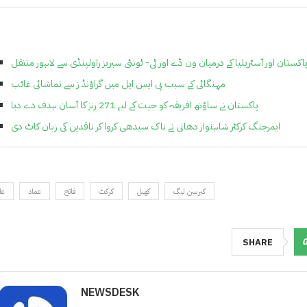
اکستان اور آسٹریلیا کے درمیان ون ڈے اور ٹی- ٹونٹی سیریز راولپنڈی سے لاہور منتقل
مہنگائی کے سبب پی ایس ایل میں گراؤنڈ ز سے تماشائی غائب
پاکستان نے ساؤتھ افریقہ کو جیت کے لیے 271 رنز کا آسان ہدف دے دیا
ایمرجنگ کرکٹر شاہنواز دھانی نے ناک سیدھی کروا کر ناقدین کی زبان کاٹ دی
کیریبین لیگ
کھیل
کرکٹ
فاتح
عماد
عا
SHARE
NEWSDESK