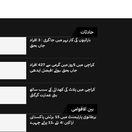
حادثات
باراتیوں کی کار نہر میں جاگری : 3 افراد
جاں بحق
کراچی میں 5روز میں گرمی سے 427 افراد
جاں بحق ہوئے ؛فیصل ایدھی
کراچی میں پلاٹ کی کھدائی کے سبب ساتھ
بنی عمارت گرگئی
بین الاقوامی
برطانوی پارلیمنٹ میں 15 برٹش پاکستانی
اراکین ؛4 نئے ،11 پرانے چہرے