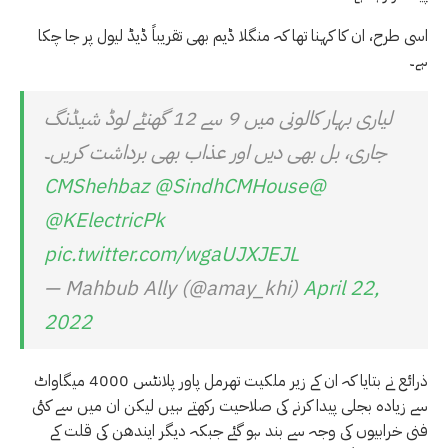
اسی طرح، ان کا کہنا تھا کہ منگلا ڈیم بھی تقریباً ڈیڈ لیول پر جا چکا
ہے۔
لیاری بہار کالونی میں 9 سے 12 گھنٹے لوڈ شیڈنگ
جاری، بل بھی دیں اور عذاب بھی برداشت کریں۔
@SindhCMHouse
@CMShehbaz
@KElectricPk
pic.twitter.com/wgaUJXJEJL
— Mahbub Ally (@amay_khi)
April 22,
2022
ذرائع نے بتایا کہ ان کے زیر ملکیت تھرمل پاور پلانٹس 4000 میگاواٹ
سے زیادہ بجلی پیدا کرنے کی صلاحیت رکھتے ہیں لیکن ان میں سے کئی
فنی خرابیوں کی وجہ سے بند ہو گئے جبکہ دیگر ایندھن کی قلت کے