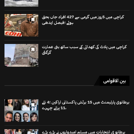
کراچی میں 5روز میں گرمی سے 427 افراد جاں بحق
ہوئے ؛فیصل ایدھی
کراچی میں پلاٹ کی کھدائی کے سبب ساتھ بنی عمارت
گرگئی
بین الاقوامی
برطانوی پارلیمنٹ میں 15 برٹش پاکستانی اراکین ؛4 نئے
،11 پرانے چہرے
برطانو ی انتخابات میں مسلم امیدواروں نے بڑے بڑے