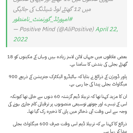
میں 12 گھنٹے لوڈ شیڈنگ کی جائیگی
#امپورٹڈ_گورنمنٹ_نامنطور
— Positive Mind (@AliPositive)
April 22,
2022
بعض علاقوں میں جہاں لائن لاسز زیادہ ہیں وہاں کے مکینوں کو 18
گھنٹے بجلی کی بندش کا سامنا ہے۔
پاور ڈویژن کے ذرائع نے بتایا کہ ہائیڈرو الیکٹرک جنریشن کے ذریعے 900
میگاواٹ بجلی پیدا کی جا رہی ہے۔
ان کا مزید کہنا تھا کہ تربیلا ڈیم گزشتہ 60 دنوں سے خالی تھا کیونکہ
اس کے تیسرے اور چوتھے توسیعی منصوبوں پر ترقیاتی کام جاری ہونے کی
وجہ سے اس وقت آبی ذخائر میں پانی کا ذخیرہ رک گیا تھا۔
ذرائع کا کہنا ہے کہ تربیلا ڈیم اس وقت صرف 600 میگاواٹ بجلی
پیدا کر رہا ہے۔