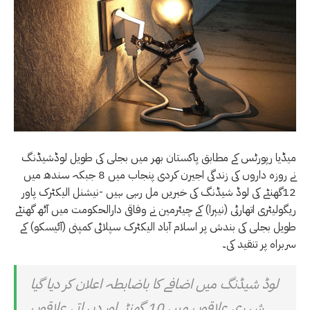
میڈیا رپورٹس کے مطابق پاکستان بھر میں بجلی کی طویل لوڈشیڈنگ
نے روزہ داروں کی زندگی اجیرن کردی پنجاب میں 8 جبکہ سندھ میں
12گھنٹے کی لوڈ شیڈنگ کی خبریں مل رہی ہیں -نیشنل الیکٹرک پاور
ریگولیٹری اتھارٹی (نیپرا) کے چیئرمین نے وفاقی دارالحکومت میں آٹھ گھنٹے
طویل بجلی کی بندش پر اسلام آباد الیکٹرک سپلائی کمپنی (آئیسکو) کے
سربراہ پر تنقید کی۔
لوڈ شیڈنگ میں اضافے کا باضابطہ اعلان کر دیا گیا
شہری علاقوں میں 10 گھنٹے اور دیہاتی علاقوں