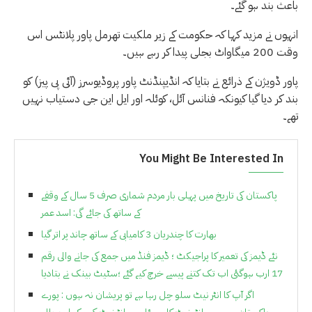
باعث بند ہو گئے۔
انہوں نے مزید کہا کہ حکومت کے زیر ملکیت تھرمل پاور پلانٹس اس
وقت 200 میگاواٹ بجلی پیدا کر رہے ہیں۔
پاور ڈویژن کے ذرائع نے بتایا کہ انڈیپنڈنٹ پاور پروڈیوسرز (آئی پی پیز) کو
بند کر دیا گیا کیونکہ فنانس آئل، کوئلہ اور ایل این جی دستیاب نہیں
تھے۔
You Might Be Interested In
پاکستان کی تاریخ میں پہلی بار مردم شماری صرف 5 سال کے وقفے
کے ساتھ کی جائے گی: اسد عمر
بھارت کا چندریان 3 کامیابی کے ساتھ چاند پر اتر گیا
نئے ڈیمز کی تعمیر کا پراجیکٹ ؛ ڈیمز فنڈ میں جمع کی جانے والی رقم
17 ارب ہوگئی اب تک کتنے پیسے خرچ کیے گئے ؛سٹیٹ بینک نے بتادیا
اگر آپ کا انٹر نیٹ سلو چل رہا ہے تو پریشان نہ ہوں : پورے