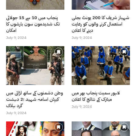
شہباز شریف کا 200 یونٹ بجلی
پنجاب میں 10 سے 15 جولائی
استعمال کرنے والوں کو رعایت
تک شدیدمون سون بارشوں کا
دینے کا اعلان
امکان
July 9, 2024
July 9, 2024
لاہور سمیت پنجاب بھر میں
وطن دشمنوں کے ساتھ لڑائی میں
میٹرک کے نتائج کا اعلان
کیپٹن اسامہ شہید ؛2 دہشت
گرد ہلاک
July 9, 2024
July 9, 2024