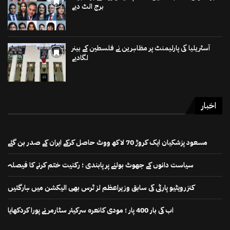
برج الٹ دیے
آسٹریلیا کی پارلیمنٹ پر مظاہرین نے فلسطین کے بینر
لگادیے
اخبار
مسعود پزشکیان ایک کروڑ 70 لاکھ ووٹ حاصل کرکے ایران کے صدر بن گئے
سیاست دانوں کے جھوٹ بولنے پر پابندی ؛ رکنیت ختم کرنے کا فیصلہ
کنزرویٹیو پارٹی کی سابق وزیراعظم لز ٹرس بھی الیکشن میں ہارگئیں
اب کی بار 400 پار ؛ مودی کانعرہ سرکیئر سٹارمر نے پورا کردکھایا