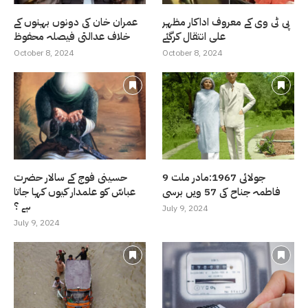
پی ٹی وی کے معروف اداکار مظہر
عمران خان کی دونوں بہنوں کے
علی انتقال کرگئے
خلاف عدالتی فیصلہ محفوظ
October 8, 2024
October 8, 2024
9 جولائی 1967:مادر ملت
حسینی فوج کے سالار حضرت
فاطمہ جناح کی 57 ویں برسی
عباسّ کو علمدار کیوں کہا جاتا
ہے ؟
July 9, 2024
July 9, 2024