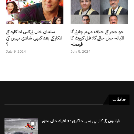
جو ججز کے خلاف مہم چلائے گا
سلمان خان نےکس اداکارہ کے
اڈیالہ جیل جائے گا؛ فل کورٹ کا
انکار کے بعد کبھی شادی نہیں کی
فیصلہ
؟
July 9, 2024
July 8, 2024
حادثات
باراتیوں کی کار نہر میں جاگری : 3 افراد جاں بحق