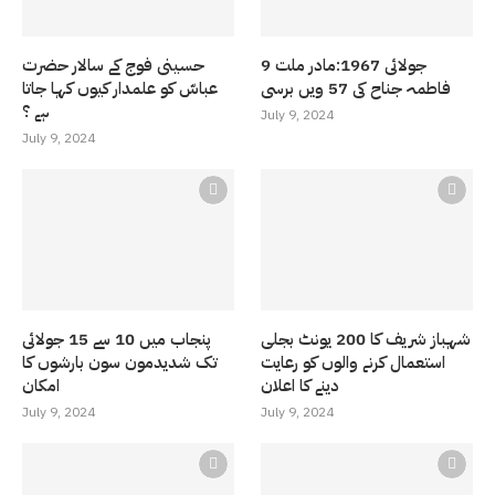
9 جولائی 1967:مادر ملت
حسینی فوج کے سالار حضرت
فاطمہ جناح کی 57 ویں برسی
عباسّ کو علمدار کیوں کہا جاتا
ہے ؟
July 9, 2024
July 9, 2024
شہباز شریف کا 200 یونٹ بجلی
پنجاب میں 10 سے 15 جولائی
استعمال کرنے والوں کو رعایت
تک شدیدمون سون بارشوں کا
دینے کا اعلان
امکان
July 9, 2024
July 9, 2024