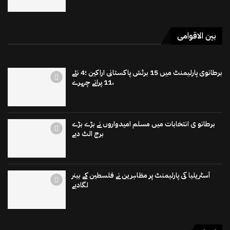
بین الاقوامی
برطانوی پارلیمنٹ میں 15 برٹش پاکستانی اراکین ؛4 نئے
،11 پرانے چہرے
برطانو ی انتخابات میں مسلم امیدواروں نے بڑے بڑے
برج الٹ دیے
آسٹریلیا کی پارلیمنٹ پر مظاہرین نے فلسطین کے بینر
لگادیے