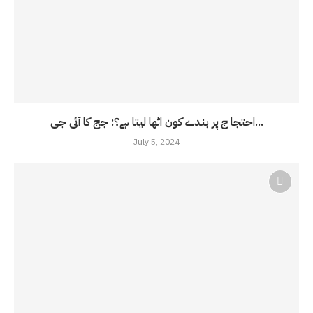
احتجا ج پر بندے کون اٹھا لیتا ہے؟: جج کا آئی جی...
July 5, 2024