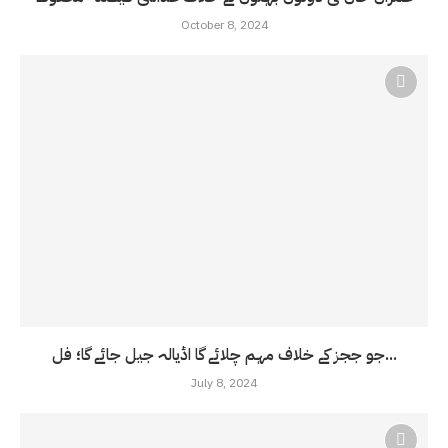
October 8, 2024
جو ججز کے خلاف مہم چلائے گا اڈیالہ جیل جائے گا؛ فل...
July 8, 2024