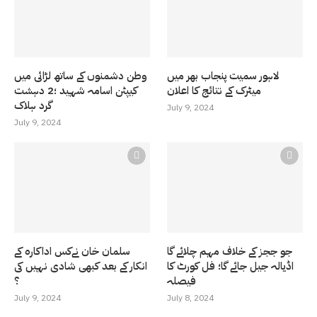
لاہور سمیت پنجاب بھر میں
وطن دشمنوں کے ساتھ لڑائی میں
میٹرک کے نتائج کا اعلان
کیپٹن اسامہ شہید ؛2 دہشت
گرد ہلاک
July 9, 2024
July 9, 2024
جو ججز کے خلاف مہم چلائے گا
سلمان خان نےکس اداکارہ کے
اڈیالہ جیل جائے گا؛ فل کورٹ کا
انکار کے بعد کبھی شادی نہیں کی
فیصلہ
؟
July 9, 2024
July 8, 2024