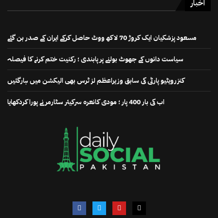
اخبار
مسعود پزشکیان ایک کروڑ 70 لاکھ ووٹ حاصل کرکے ایران کے صدر بن گئے
سیاست دانوں کے جھوٹ بولنے پر پابندی ؛ رکنیت ختم کرنے کا فیصلہ
کنزرویٹیو پارٹی کی سابق وزیراعظم لز ٹرس بھی الیکشن میں ہارگئیں
اب کی بار 400 پار ؛ مودی کانعرہ سرکیئر سٹارمر نے پورا کردکھایا