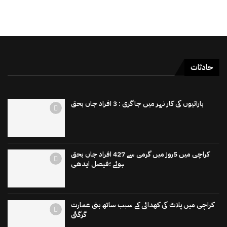
حادثات
باراتیوں کی کار نہر میں جاگری : 3 افراد جاں بحق
کراچی میں 5روز میں گرمی سے 427 افراد جاں بحق
ہوئے ؛فیصل ایدھی
کراچی میں پلاٹ کی کھدائی کے سبب ساتھ بنی عمارت
گرگئی