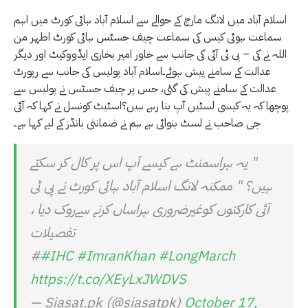
اسلام آباد میں لانگ مارچ کے حوالے سے اسلام آباد ہائی کورٹ میں اہم
سماعت ہوئی کیس کی سماعت چیف جسٹس ہائی کورٹ اطہر من
اللہ نے کی – پی ٹی آئی کی جانب سے خاور امیر بخاری ایڈووکیٹ اور دیگر
عدالت کے سامنے پیش ہوئے۔اسلام آباد پولیس کی جانب سے رپورٹ
عدالت کے سامنے پیش کی گئی، جس پر چیف جسٹس نے پولیس سے
پوچھا کہ یہ کیسی لسٹیں آپ بنا رہے ہیں؟اسٹیٹ کونسل نے کہا کہ آئی
جی صاحب نے لسٹ بنوائی ہے ہم نے ضمانتی بانڈز کے لیے کہا ہے۔
" یہ ہراسمنٹ ہے کیسے آپ اس پر کال کر سکتے
ہیں؟ " ممکنہ لانگ اسلام آباد ہائی کورٹ نے پی ٹی
آئی کارکنوں کوغیرضروری ہراساں کرنے سےروک دیا ،
تفصیلات
#
#IHC
#ImranKhan
#LongMarch
https://t.co/XEyLxJWDVS
— Siasat.pk (@siasatpk)
October 17,