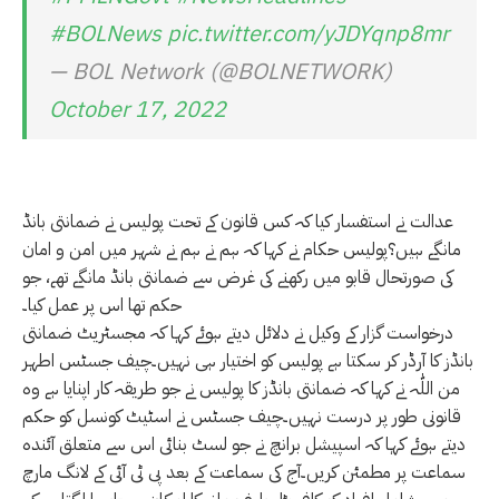
#BOLNews
pic.twitter.com/yJDYqnp8mr
— BOL Network (@BOLNETWORK)
October 17, 2022
عدالت نے استفسار کیا کہ کس قانون کے تحت پولیس نے ضمانتی بانڈ
مانگے ہیں؟پولیس حکام نے کہا کہ ہم نے ہم نے شہر میں امن و امان
کی صورتحال قابو میں رکھنے کی غرض سے ضمانتی بانڈ مانگے تھے، جو
حکم تھا اس پر عمل کیا۔
درخواست گزار کے وکیل نے دلائل دیتے ہوئے کہا کہ مجسٹریٹ ضمانتی
بانڈز کا آرڈر کر سکتا ہے پولیس کو اختیار ہی نہیں۔چیف جسٹس اطہر
من اللّٰہ نے کہا کہ ضمانتی بانڈز کا پولیس نے جو طریقہ کار اپنایا ہے وہ
قانونی طور پر درست نہیں۔چیف جسٹس نے اسٹیٹ کونسل کو حکم
دیتے ہوئے کہا کہ اسپیشل برانچ نے جو لسٹ بنائی اس سے متعلق آئندہ
سماعت پر مطمئن کریں۔آج کی سماعت کے بعد پی ٹی آئی کے لانگ مارچ