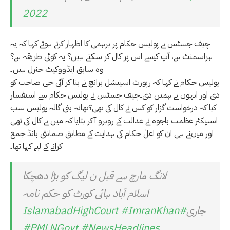
2022
چیف جسٹس نے پولیس حکام پر برہمی کا اظہار کرتے ہوئے کہا کہ یہ
ہراسمنٹ ہے، آپ کیسے اس پر کال کر سکتے ہیں؟ یہ کوئی طریقہ ہے؟
وہ سابق ایڈووکیٹ جنرل ہیں۔
پولیس حکام نے کہا کہ رپورٹ اسپیشل برانچ نے بنا کر آئی جی صاحب کو
دی اور انہوں نے ہمیں دی۔چیف جسٹس نے پولیس حکام سے استفسار
کیا کہ درخواست گزار کو کس نے کال کی تھی؟تھانہ بنی گالہ پولیس سب
انسپکٹر عظمت باجوہ نے عدالت کے روبرو آکر بتایا کہ میں نے کال کی تھی
اور میںنے ہی ان کو اعلٰ حکام کی ہدایت کے مطابق ضمانتی بانڈ جمع
کرانے کے لیے کہا تھا۔
لانگ مارچ سے قبل ن لیگ کو بڑا دھچکا
اسلام آباد ہائی کورٹ کو حکم نامہ
جاری
#IslamabadHighCourt
#ImranKhan
#PMLNGovt
#NewsHeadlines