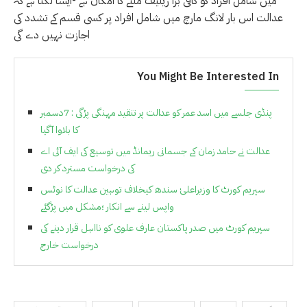
میں شامل افراد کو کافی بڑا ریلیف ملنے کا امکان ہے -ایسا لگتا ہے کہ
عدالت اس بار لانگ مارچ میں شامل افراد پر کسی قسم کے تشدد کی
اجازت نہیں دے گی
You Might Be Interested In
پنڈی جلسے میں اسد عمر کو عدالت پر تنقید مہنگی پڑگی : 7دسمبر
کا بلاوا آگیا
عدالت نے حامد زمان کے جسمانی ریمانڈ میں توسیع کی ایف آئی اے
کی درخواست مسترد کر دی
سپریم کورٹ کا وزیراعلیٰ سندھ کیخلاف توہین عدالت کا نوٹس
واپس لینے سے انکار ؛مشکل میں پڑگئے
سپریم کورٹ میں صدر پاکستان عارف علوی کو نااہل قرار دینے کی
درخواست خارج