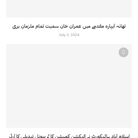
تھانہ آبپارہ مقدمے میں عمران خان سمیت تمام ملزمان بری
July 3, 2024
اسلام آباد ہائیکورٹ نے الیکشن کمیشن کا ٹریبونل تبدیلی کا آرڈر