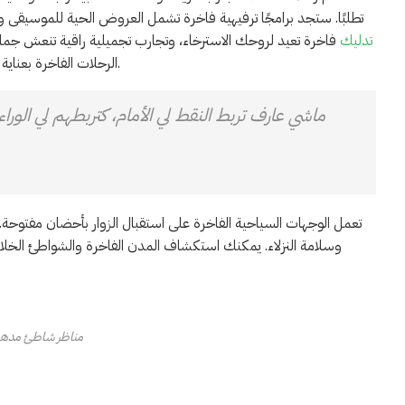
تطلبًا. ستجد برامجًا ترفيهية فاخرة تشمل العروض الحية للموسيقى و
تدليك
فاخرة تعيد لروحك الاسترخاء، وتجارب تجميلية راقية تنعش جما
الرحلات الفاخرة بعناية لضمان أن تصبح تذكرة السفر الخاصة بك بوابة إلى عالم من الرفاهية والاستجمام.
ماشي عارف تربط النقط لي الأمام، كتربطهم لي الور
تعمل الوجهات السياحية الفاخرة على استقبال الزوار بأحضان مفتوحة. ي
وسلامة النزلاء. يمكنك استكشاف المدن الفاخرة والشواطئ الخلابة 
مناظر شاطئ مدهش