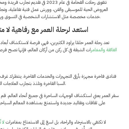
تتفوق رحلات الفخامة في عام 2023 في
العروض الحية للموسيقى والفن، وورش عمل فنية تفاعلية، وتجارب
خدمات مخصصة مثل الاستشارات الشخصية في التسوق ورحلات الاستكشاف الخاصة، مما يعزز تجربة النزلاء ويجعلها فريدة ومتميزة.
استعد لرحلة العمر مع رفاهية لا مت
تعد رحلة العمر حلمًا يراود الكثيرين، فهي فرصة لاستكشاف أبعاد 
الفائقة والمغامر
ات الشيقة في كل ركن من أركان العالم، فإنها تصبح فرص
فنادق فاخرة مجهزة بأرقى التجهيزات والخدمات الفاخرة. ينتظرك غرف 
السبا الفاخرة وتلذذ بتجارب العلاجات الصحية المنعشة. توفر لك هذه الرحلة الرفاهية الفاخرة تجربة استثنائية لا مثيل لها.
سفر العمر يعني استكشاف الوجهات الساحرة في جميع أنحاء العالم. قم
على ثقافات وتقاليد جديدة واستمتع بمشاهدة المعالم السياحي
لا تكتفي بالاسترخاء والراحة، بل اسعَ إلى الاستمتاع بمغامرات
لا 