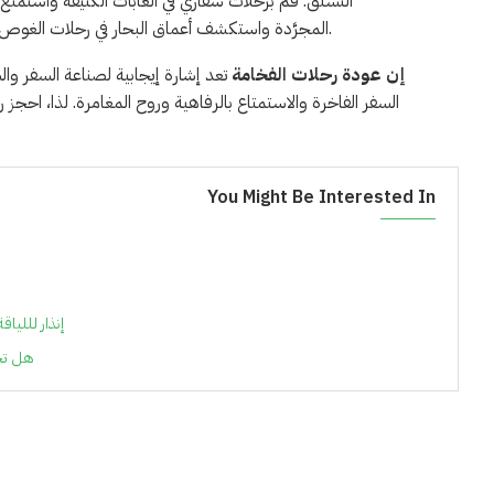
التسلَّق. قم برحلات سفاري في الغابات الكثيفة واستمتع ب
المجرَّدة واستكشف أعماق البحار في رحلات الغوص. تجربة العمر تتضمن المغامرات التي تنعش روحك وتحفِّز شغفك للتجوال.
إن عودة رحلات الفخامة
تعد إشارة إيجابية لصناعة السفر وا
السفر الفاخرة والاستمتاع بالرفاهية وروح المغامرة. لذا، احجز
You Might Be Interested In
إنذار لللي
هل تخط