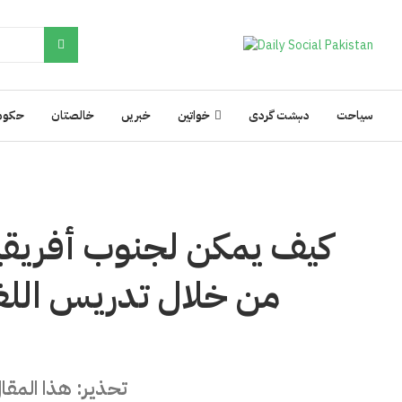
سیاحت
دہشت گردی
خواتین
خبریں
خالصتان
حکوم
كيف يمكن لجنوب أفريقيا 
من خلال تدريس اللغ
تحذير: هذا المق