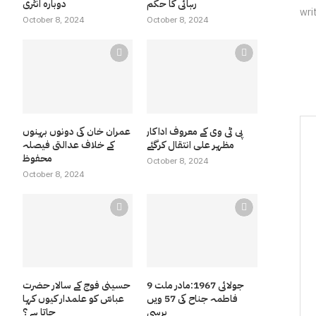
رہائی کا حکم
دوبارہ انٹری
wri
October 8, 2024
October 8, 2024
پی ٹی وی کے معروف اداکار
عمران خان کی دونوں بہنوں
مظہر علی انتقال کرگئے
کے خلاف عدالتی فیصلہ
محفوظ
October 8, 2024
October 8, 2024
9 جولائی 1967:مادر ملت
حسینی فوج کے سالار حضرت
فاطمہ جناح کی 57 ویں
عباسّ کو علمدار کیوں کہا
برسی
جاتا ہے ؟