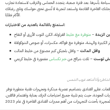
لسياحة بأسرها. بعد فترة صعبة، يتجدد الحماس والترقب لاستعادة تجارب
 رحلتك الفاخرة القادمة واستعد لتجربة لا تُنسى تحيي حواسك وتلبي رغباتك
الأكثر تطلبًا.
استمتع بالقائمة بالعديد من الاختيارات:
بن الزبدة
–
متوفرة مع خليط
الفراولة، الكرز، التوت الأزرق أو التفاح
ر الكبيرة والهشة، متوفرة مع فواكه، مكسرات، أو صوص الشوكولاتة
وافل المالت
– وافل بلجيكي كبير مصنوع من خليط المالت
نش توست
– ثلاث شرائح من
خبز تكساس
مغمورة في خليط كريمي
الشاطئ وأنا أشاهد غروب الشمس
وقعات. تظهر الفنادق بتصاميم عصرية مبتكرة وتجهيزات تقنية متطورة توفر
يات الجودة، حيث يتم تلبية جميع احتياجات النزلاء بعناية واهتمام فائقين.