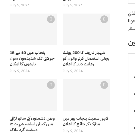
July 9, 2024
July 9, 2024
لذي
ونا
شہباز شریف کا 200 یونٹ
پنجاب میں 10 سے 15
بجلی استعمال کرنے والوں کو
جولائی تک شدیدمون سون
رعایت دینے کا اعلان
بارشوں کا امکان
July 9, 2024
July 9, 2024
لاہور سمیت پنجاب بھر میں
وطن دشمنوں کے ساتھ لڑائی
میٹرک کے نتائج کا اعلان
میں کیپٹن اسامہ شہید ؛2
دہشت گرد ہلاک
July 9, 2024