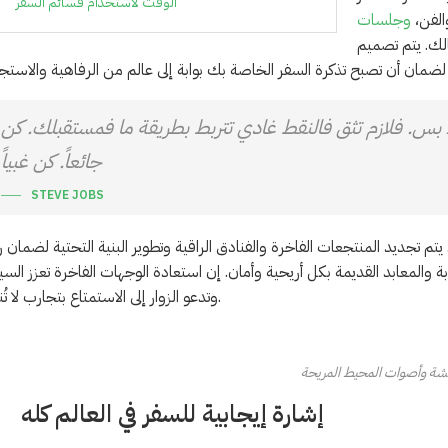
الوقت لاستخدام قسائم السفر
الفن،
وجلسات
لك. يتم تصميم
اء بس. فلازم تثق فالنقط غادي تتربط بطريقة ما فمستقبلك. كن
جائعاً. كن غبياً
STEVE JOBS
تم تجديد المنتجعات الفاخرة والفنادق الراقية وتطوير البنية التحتية لضمان ر
والمعابد القديمة بكل أريحية وأمان. إن استعادة الوجهات الفاخرة تعزز السي
وتدعو الزوار إلى الاستمتاع بتجارب لا تُنسى.
ة وأصوات المحيط المريحة
إشارة إيجابية للسفر في العالم كله