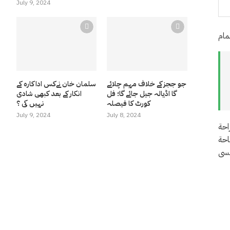
July 9, 2024
جو ججز کے خلاف مہم چلائے
سلمان خان نےکس اداکارہ کے
گا اڈیالہ جیل جائے گا؛ فل
انکار کے بعد کبھی شادی
کورٹ کا فیصلہ
نہیں کی ؟
July 9, 2024
July 8, 2024
احة
احة