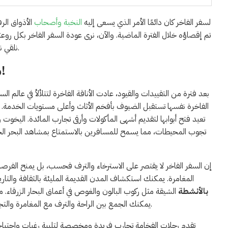
لسفر الفاخر كان دائمًا الأمر الذي يسعى إليه
النخبة وأصحاب
الأذواق الرف
تم إقصاؤه خلال الفترة الماضية. والآن، نرى عودة السفر الفاخر بكل روعت
نلقي نظرة على كيفية ازدهار رحلات الفخامة وعودة روح المغامرة والترف إلى عالم السفر.
متنتظرش. الهدف ديال عيشتنا هو يكونوا مبسوطين!
بعد فترة من التقييدات والقيود، عادت الأناقة الفاخرة لتتلألأ في عالم الس
الفاخرة نفسها تستقبل الضيوف بأفخم الأثاث وأعلى مستويات الخدمة. ا
تعيد فتح أبوابها لتقديم أشهى المأكولات وأرقى تجارب المائدة. اليخوت 
تجوب المحيطات، مما يسمح للمسافرين بالاستمتاع بمشاهد البحر الخل
إن السفر الفاخر لا يقتصر على الاسترخاء والترف فحسب، بل يمنح الفرص
المغامرة. يمكنك استكشاف المدن القديمة المليئة بالثقافة والتاري
بالأنشطة
الشيقة مثل ركوب البالون والغوص في أعماق البحار الزرقاء. مع
يمكنك الجمع بين الراحة والترف مع المغامرة والتجارب الاستثنائية.
تقدم رحلات الفخامة تجارب فريدة ومخصصة لتلبية رغبات واحتياجات 