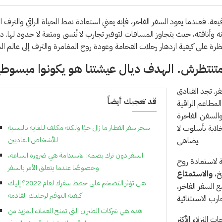
يعة. فعندما يعود السفر الفاخر، فإنه يعني استعادة نمط الحياة الراقي والترف ا
ه وأناقته، حيث يتجاوز المسافات لتوفير تجارب لا تُنسى ومتعة لا حدود لها. دع
فر. تجد الفنادق
قد تعجبك أيضاً
لمطاعم الراقية
والسفن الفاخرة
ابة بأسلوب لا
سحر سفر القطار ما زال حيًا ولكنه مكلف للغاية بالنسبة
يضاهى.
للأشخاص العاديين
السفر دون ترك بصمة: الاستدامة هي ضرورة الساعة،
ة لاستعادة روح
وخصوصًا عندما يتعلق الأمر بالسفر
خ،
والاستمتاع
هل تؤثر التضخم على خطط سفرك لعام 2022؟ إليك
 السفر الفاخر،
كيفية التوفير لرحلتك القادمة
هذه هي شركات الطيران التي تمنح العملاء المزيد من
النزلاء الأكثر