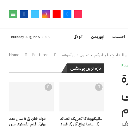
احتساب
اپوزیشن
آلودگی
Thursday, August 6, 2026
س اللغة الإنجليزية وكم يحصلون على أجرهم
Featured
Home
Fea
تازہ ترین پوسٹس
ة
ى
م
ہائیکورٹ کا تحریک انصاف
فواد خان کی 8 سال بعد
لف
کی رہنما زرتاج گل کی فوری
بھارتی فلم انڈسٹری میں