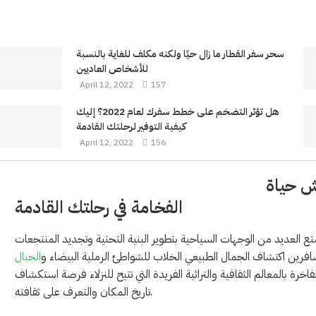
سحر سفر القطار ما زال حيًا ولكنه مكلف للغاية بالنسبة
للأشخاص العاديين
April 12, 2022
157
هل تؤثر التضخم على خطط سفرك لعام 2022؟ إليك
كيفية التوفير لرحلتك القادمة
April 12, 2022
156
ش حياة
الفخامة في رحلتك القادمة
 في التنوع والتجديد. تتمتع العديد من الوجهات السياحية بتطوير البنية التحتية وتجديد المنتجعات
مسافرين اكتشاف الجمال الطبيعي الخلاب للشواطئ الرملية البيضاء و
الجبال
اخرة بالمعالم الثقافية والتراثية الفريدة التي تتيح للنزلاء فرصة استكشاف
تاريخ المكان والتعرف على ثقافته.