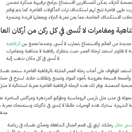
 تقديم تجارب فريدة ومخصصة للنزلاء. يمكن للمسافرين الاستمتاع ببرامج ترفيهية مبتكرة تتضمن
 طهي فاخرة تتيح لهم استكشاف تراث المأكولات الفاخرة. كما يتم توفير
ناهية ومغامرات لا تُنسى في كل ركن من أركان العا
جديدة من العالم والاستمتاع بتجارب لا تُنسى. وعندما تجمع بين
الرفاهية
ة لا تقاوم. استعد لرحلة العمر، حيث ينتظرك رفاهية لا متناهية ومغامرات
لا تُنسى في كل مكان تذهب إليه.
استعد للوقوف على أعتاب رحلة العمر المليئة بالرفاهية الفاخرة. ستجد نفسك
وأجنحة فسيحة مفروشة بأجود المواد وتتمتع بإطلالات خلابة. استرخِ في حما
 بجولة في مدن مثل باريس الرومانسية وطوكيو المزدهرة ومراكش الساحرة. ت
ة الشهيرة. ستترك هذه الوجهات طابعًا لا يُنسى في ذاكرتك وستمنحك تجربة 
مدهشة.
تُنسى خلال
رحلتك. ارتقِ إلى قمم الجبال الشاهقة وتحدَّى نفسك في رياضة