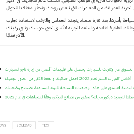
رؤية الحيوانات البرية في موطنها الطبيعي. اكتشف عالم التجديف في الأنهار
لسياحة بأسرها. بعد فترة صعبة، يتجدد الحماس والترقب لاستعادة تجارب
 رحلتك الفاخرة القادمة واستعد لتجربة لا تُنسى تحيي حواسك وتلبي رغباتك
الأكثر تطلبًا.
التسوق عبر الإنترنت للسيارات يحصل على تقييمات أفضل من زيارة تاجر السيارات
أفضل كاميرات السفر لعام 2022: احمل حقائبك والتقط الكثير من الصور الجميلة
اقة البدنية: اعتمدي على هذه الوضعيات البسيطة لليوغا لمساعدة تصحيح وضعيتك
ط لتجديد ديكور منزلك؟ تحقق من نصائح الديكور وفقًا للاتجاهات في عام 2022
EWS
SOLEDAD
TECH