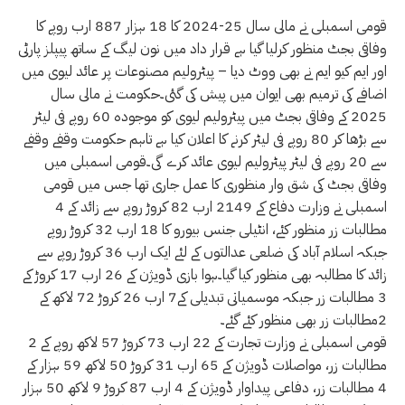
قومی اسمبلی نے مالی سال 25-2024 کا 18 ہزار 887 ارب روپے کا
وفاقی بجٹ منظور کرلیا گیا ہے قرار داد میں نون لیگ کے ساتھ پیپلز پارٹی
اور ایم کیو ایم نے بھی ووٹ دیا – پیٹرولیم مصنوعات پر عائد لیوی میں
اضافے کی ترمیم بھی ایوان میں پیش کی گئی۔حکومت نے مالی سال
2025 کے وفاقی بجٹ میں پیٹرولیم لیوی کو موجودہ 60 روپے فی لیٹر
سے بڑھا کر 80 روپے فی لیٹر کرنے کا اعلان کیا ہے تاہم حکومت وقفے وقفے
سے 20 روپے فی لیٹر پیٹرولیم لیوی عائد کرے گی۔قومی اسمبلی میں
وفاقی بجٹ کی شق وار منظوری کا عمل جاری تھا جس میں قومی
اسمبلی نے وزارت دفاع کے 2149 ارب 82 کروڑ روپے سے زائد کے 4
مطالبات زر منظور کئے، انٹیلی جنس بیورو کا 18 ارب 32 کروڑ روپے
جبکہ اسلام آباد کی ضلعی عدالتوں کے لئے ایک ارب 36 کروڑ روپے سے
زائد کا مطالبہ بھی منظور کیا گیا۔ہوا بازی ڈویژن کے 26 ارب 17 کروڑ کے
3 مطالبات زر جبکہ موسمیاتی تبدیلی کے7 ارب 26 کروڑ 72 لاکھ کے
2مطالبات زر بھی منظور کئے گئے۔
قومی اسمبلی نے وزارت تجارت کے 22 ارب 73 کروڑ 57 لاکھ روپے کے 2
مطالبات زر، مواصلات ڈویژن کے 65 ارب 31 کروڑ 50 لاکھ 59 ہزار کے
4 مطالبات زر، دفاعی پیداوار ڈویژن کے 4 ارب 87 کروڑ 9 لاکھ 50 ہزار