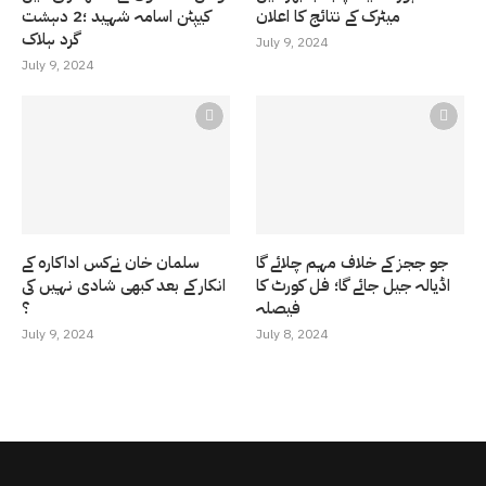
میٹرک کے نتائج کا اعلان
کیپٹن اسامہ شہید ؛2 دہشت
گرد ہلاک
July 9, 2024
July 9, 2024
جو ججز کے خلاف مہم چلائے گا
سلمان خان نےکس اداکارہ کے
اڈیالہ جیل جائے گا؛ فل کورٹ کا
انکار کے بعد کبھی شادی نہیں کی
فیصلہ
؟
July 9, 2024
July 8, 2024