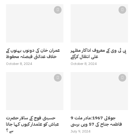
پی ٹی وی کے معروف اداکار مظہر
عمران خان کی دونوں بہنوں کے
علی انتقال کرگئے
خلاف عدالتی فیصلہ محفوظ
October 8, 2024
October 8, 2024
9 جولائی 1967:مادر ملت
حسینی فوج کے سالار حضرت
فاطمہ جناح کی 57 ویں برسی
عباسّ کو علمدار کیوں کہا جاتا
ہے ؟
July 9, 2024