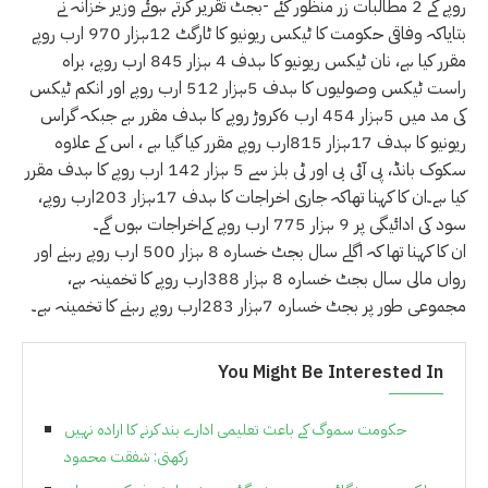
روپے کے 2 مطالبات زر منظور کئے -بجٹ تقریر کرتے ہوئے وزیر خزانہ نے
بتایاکہ وفاقی حکومت کا ٹیکس ریونیو کا ٹارگٹ 12ہزار 970 ارب روپے
مقرر کیا ہے، نان ٹیکس ریونیو کا ہدف 4 ہزار 845 ارب روپے، براہ
راست ٹیکس وصولیوں کا ہدف 5ہزار 512 ارب روپے اور انکم ٹیکس
کی مد میں 5ہزار 454 ارب 6کروڑ روپے کا ہدف مقرر ہے جبکہ گراس
ریونیو کا ہدف 17ہزار 815ارب روپے مقرر کیا گیا ہے ، اس کے علاوہ
سکوک بانڈ، پی آئی بی اور ٹی بلز سے 5 ہزار 142 ارب روپے کا ہدف مقرر
کیا ہے۔ان کا کہنا تھاکہ جاری اخراجات کا ہدف 17ہزار 203ارب روپے،
سود کی ادائیگی پر 9 ہزار 775 ارب روپے کےاخراجات ہوں گے۔
ان کا کہنا تھا کہ اگلے سال بجٹ خسارہ 8 ہزار 500 ارب روپے رہنے اور
رواں مالی سال بجٹ خسارہ 8 ہزار 388ارب روپے کا تخمینہ ہے،
مجموعی طور پر بجٹ خسارہ 7ہزار 283ارب روپے رہنے کا تخمینہ ہے۔
You Might Be Interested In
حکومت سموگ کے باعث تعلیمی ادارے بند کرنے کا ارادہ نہیں
رکھتی: شفقت محمود