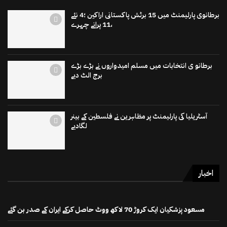
برطانوی پارلیمنٹ میں 15 برٹش پاکستانی اراکین ؛4 نئے
،11 پرانے چہرے
برطانو ی انتخابات میں مسلم امیدواروں نے بڑے بڑے
برج الٹ دیے
آسٹریلیا کی پارلیمنٹ پر مظاہرین نے فلسطین کے بینر
لگادیے
اخبار
مسعود پزشکیان ایک کروڑ 70 لاکھ ووٹ حاصل کرکے ایران کے صدر بن گئے