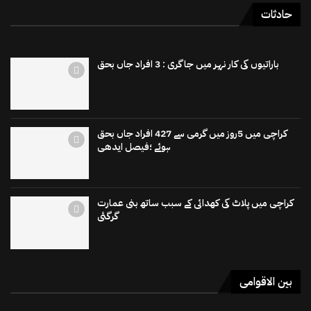
حادثات
باراتیوں کی کار نہر میں جاگری : 3 افراد جاں بحق
کراچی میں 5روز میں گرمی سے 427 افراد جاں بحق
ہوئے ؛فیصل ایدھی
کراچی میں پلاٹ کی کھدائی کے سبب ساتھ بنی عمارت
گرگئی
بین الاقوامی