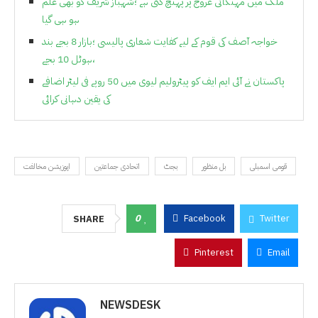
ملک میں مہنگائی عروج پر پہنچ گئی ہے ؛شہباز شریف کو بھی علم
ہو ہی گیا
خواجہ آصف کی قوم کے لیے کفایت شعاری پالیسی ؛بازار 8 بجے بند
،ہوٹل 10 بجے
پاکستان نے آئی ایم ایف کو پیٹرولیم لیوی میں 50 روپے فی لیٹر اضافے
کی یقین دہانی کرائی
قومی اسمبلی
بل منظور
بجٹ
اتحادی جماعتین
اپوزیشن مخالفت
0
Facebook
Twitter
SHARE
Pinterest
Email
NEWSDESK