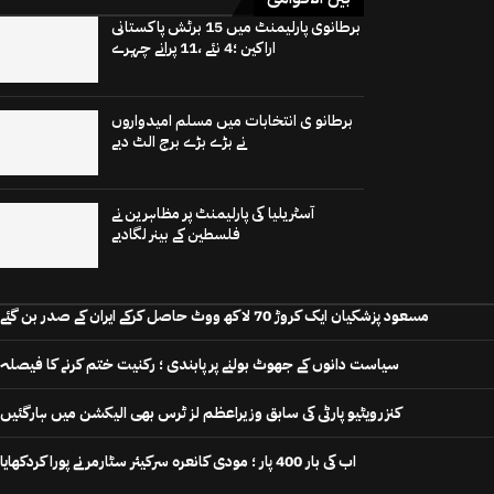
برطانوی پارلیمنٹ میں 15 برٹش پاکستانی
اراکین ؛4 نئے ،11 پرانے چہرے
برطانو ی انتخابات میں مسلم امیدواروں
نے بڑے بڑے برج الٹ دیے
آسٹریلیا کی پارلیمنٹ پر مظاہرین نے
فلسطین کے بینر لگادیے
مسعود پزشکیان ایک کروڑ 70 لاکھ ووٹ حاصل کرکے ایران کے صدر بن گئے
سیاست دانوں کے جھوٹ بولنے پر پابندی ؛ رکنیت ختم کرنے کا فیصلہ
کنزرویٹیو پارٹی کی سابق وزیراعظم لز ٹرس بھی الیکشن میں ہارگئیں
اب کی بار 400 پار ؛ مودی کانعرہ سرکیئر سٹارمر نے پورا کردکھایا