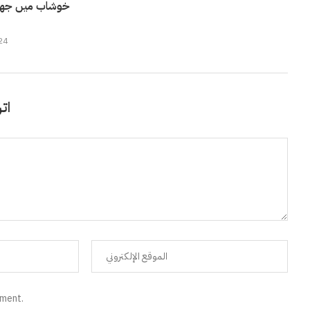
24
اتر
mment.