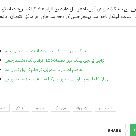
 سے مشکلات پیش آئیں، ادھر اہل علاقہ نے الزام عائد کیا کہ بروقت اطلاع م
 ریسکیو اہلکار تاخیر سے پہنچے جس کی وجہ سے جانی اور مالکی نقصان زیادہ 
ملک میں بارش کےسبب حادثات ؛6 افراد جاں بحق
کراچی کے نجی بینک میں دھماکہ: 12 افراد ہلاک؛ متعدد زخمی
عاصم افتخار نے ہندوؤں کے ظلم کا پول کھول دیا
پی آئی کا طیارہ پشاور رن وے پر پھل گیا ؛مسافر معجزانہ طور پربچے
کارخانہ بازار
فیصل آباد
سوترمنڈی
جانبحق
آتشزدگی
7 افراد
SHARE