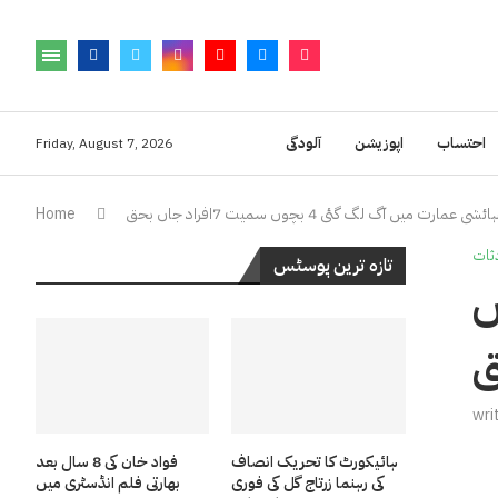
احتساب
اپوزیشن
آلودگی
Friday, August 7, 2026
مارت میں آگ لگ گئی 4 بچوں سمیت 7افراد جاں بحق
Home
ثات
تازہ ترین پوسٹس
 گئی 4 بچوں
wri
ہائیکورٹ کا تحریک انصاف
فواد خان کی 8 سال بعد
کی رہنما زرتاج گل کی فوری
بھارتی فلم انڈسٹری میں