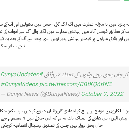
فیصل آباد کے ایک مصروف علاقے سوتر منڈی کارخانہ بازار کے ماشاءاللہ پلازہ میں 5 منزلہ عمارت میں آگ لگ گئی -جس میں دھوئیں اور آگ
زہ ترین اطلاعات کے مطابق فیصل آباد میں رہائشی عمارت میں لگنے والی آگ سے اموات کی ت
انیں بنائی گئی تھیں اور بالائی منزلوں پر فیملیز رہائش پذیر تھیں اسی وجہ سے آگ کے بعد یہ فی
نیچے نہ اتر سکی
جاں بحق ہونے والوں کی تعداد 7ہوگئی
#DunyaUpdates
#DunyaVideos
pic.twitter.com/BBtKQ6fINZ
— Dunya News (@DunyaNews)
October 7, 2022
 اہلکاروں نے موقع پر پہنچ کر امدادی کارروائیاں شروع کر دیں ، ریسکیو حکام
مطابق عمرت میں دھوئیں کے باعث امدادی کارروائیوں میں مشکلات پیش آئیں ،اس ھادثے کی المناک بات یہ ہے کہ
جاں بحق ہوئے ہیں جس کی تصدیق ہسپتال انتظامیہ کرچکی ہ