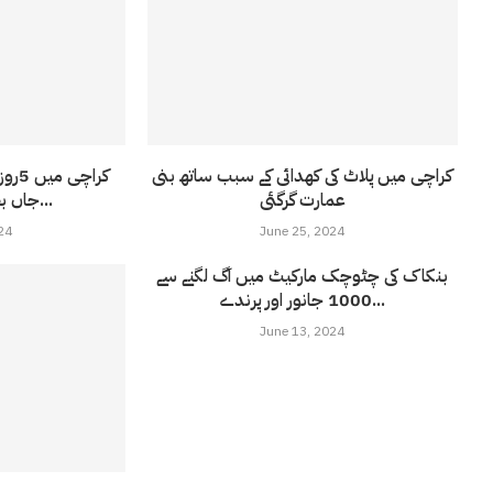
کراچی میں پلاٹ کی کھدائی کے سبب ساتھ بنی
عمارت گرگئی
جاں بحق ہوئے ؛فیصل...
24
June 25, 2024
بنکاک کی چٹوچک مارکیٹ میں آگ لگنے سے
1000 جانور اور پرندے...
June 13, 2024