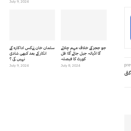
July 9, 2024
جو ججز کے خلاف مہم چلائے
سلمان خان نےکس اداکارہ کے
گا اڈیالہ جیل جائے گا؛ فل
انکار کے بعد کبھی شادی
کورٹ کا فیصلہ
نہیں کی ؟
pre
July 9, 2024
July 8, 2024
گئی