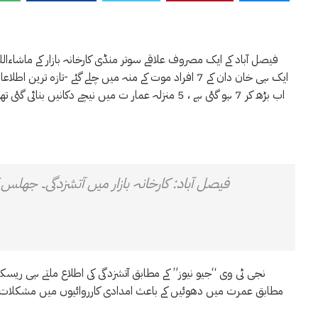
ایک ہی خان دان کے 7 افراد موت کے منہ میں چلے گئے -تا
اب بڑھ کر 7 ہو گئی ہے ، 5 منزلہ عمار ت میں نیچے دک
فیصل آباد: کارخانہ بازار میں آتشزدگی۔ جھلس کر 
نجی ٹی وی “جیو نیوز” کے مطابق آتشزدگی کی اطلاع ملتے ہی ریسکیو