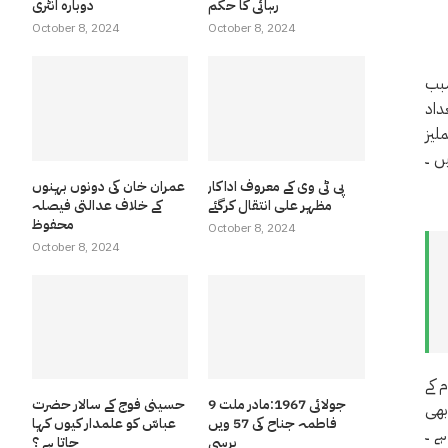
رہائی کا حکم
دوبارہ انٹری
October 8, 2024
October 8, 2024
 کے سبب
عداد
ملیز
ں ۔
پی ٹی وی کے معروف اداکار
عمران خان کی دونوں بہنوں
مظہر علی انتقال کرگئے
کے خلاف عدالتی فیصلہ
محفوظ
October 8, 2024
October 8, 2024
 کے
9 جولائی 1967:مادر ملت
حسینی فوج کے سالار حضرت
 اس حادثے میں 4 معصوم بچے بھی
فاطمہ جناح کی 57 ویں
عباسّ کو علمدار کیوں کہا
ے ۔
برسی
جاتا ہے ؟