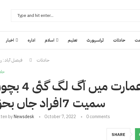
ت
حادثات
ٹرانسپورٹ
تعلیم
اسلام
ادارہ
اخبار
حادثات
فیصل آباد : رہائشی ع
حاد
فیصل آباد : رہائشی عمارت میں آگ لگ
سمیت 7افراد جاں بحق
tten by
Newsdesk
October 7, 2022
0 comments
SHARE