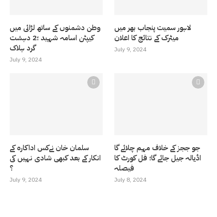
لاہور سمیت پنجاب بھر میں
وطن دشمنوں کے ساتھ لڑائی میں
میٹرک کے نتائج کا اعلان
کیپٹن اسامہ شہید ؛2 دہشت
گرد ہلاک
July 9, 2024
July 9, 2024
جو ججز کے خلاف مہم چلائے گا
سلمان خان نےکس اداکارہ کے
اڈیالہ جیل جائے گا؛ فل کورٹ کا
انکار کے بعد کبھی شادی نہیں کی
فیصلہ
؟
July 9, 2024
July 8, 2024