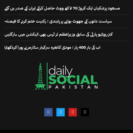
مسعود پزشکیان ایک کروڑ 70 لاکھ ووٹ حاصل کرکے ایران کے صدر بن گئے
سیاست دانوں کے جھوٹ بولنے پر پابندی ؛ رکنیت ختم کرنے کا فیصلہ
کنزرویٹیو پارٹی کی سابق وزیراعظم لز ٹرس بھی الیکشن میں ہارگئیں
اب کی بار 400 پار ؛ مودی کانعرہ سرکیئر سٹارمر نے پورا کردکھایا