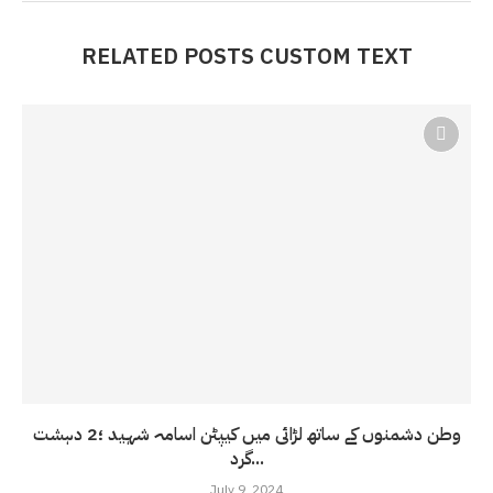
RELATED POSTS CUSTOM TEXT
وطن دشمنوں کے ساتھ لڑائی میں کیپٹن اسامہ شہید ؛2 دہشت
گرد...
July 9, 2024