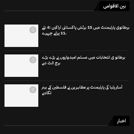
بین الاقوامی
برطانوی پارلیمنٹ میں 15 برٹش پاکستانی اراکین ؛4 نئے
،11 پرانے چہرے
برطانو ی انتخابات میں مسلم امیدواروں نے بڑے بڑے
برج الٹ دیے
آسٹریلیا کی پارلیمنٹ پر مظاہرین نے فلسطین کے بینر
لگادیے
اخبار