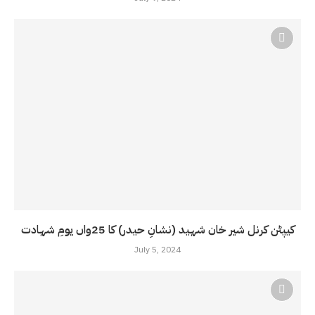
کیپٹن کرنل شیر خان شہید (نشانِ حیدر) کا 25واں یومِ شہادت
July 5, 2024