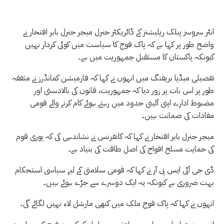
انٹر سروسز پبلک ریلیشنز کے ڈائریکٹر جنرل میجر جنرل بابر افتخار نے
واضح طور پر کہا ہے کہ پاک فوج کا سیاست میں کوئی کردار نہیں
کیونکہ پاکستان کا مستقبل جمہوریت میں ہے۔
تفصیلی میڈیا بریفنگ میں انہوں نے کہا کہ فارمیشن کمانڈرز نے متفقہ
طور پر اس بات پر زور دیا کہ جمہوریت، قانون کی بالادستی اور
مضبوط ادارے اپنی آئینی حدود میں رہتے ہوئے کام کرنے والے قومی
مفادات کی ضمانت ہیں۔
میجر جنرل بابر افتخار نے کہا کہ کانفرنس نے نشاندہی کی کہ پوری قوم
کی حمایت مسلح افواج کی اصل طاقت کی بنیاد ہے۔
ڈی جی آئی ایس پی آر نے کہا کہ قومی سلامتی کے لیے سیاسی استحکام
بہت ضروری ہے کیونکہ یہ ایک دوسرے سے جڑے ہوئے ہیں۔
انہوں نے کہا کہ پاک فوج ملک میں کبھی مارشل لاء نہیں لگائے گی۔