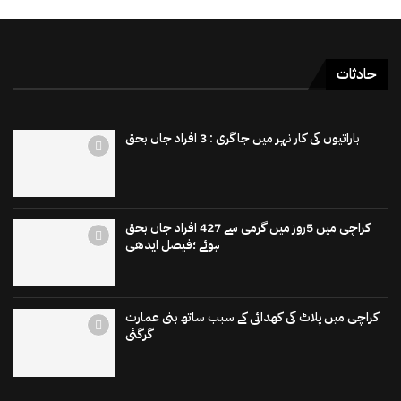
حادثات
باراتیوں کی کار نہر میں جاگری : 3 افراد جاں بحق
کراچی میں 5روز میں گرمی سے 427 افراد جاں بحق
ہوئے ؛فیصل ایدھی
کراچی میں پلاٹ کی کھدائی کے سبب ساتھ بنی عمارت
گرگئی