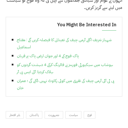
انہوں نے عوام اور سیاسی جماعتوں سے اپیل کی کہ وہ فوج کو سیاست
میں لینے سے گریز کریں۔
You Might Be Interested In
شہباز شریف اگلے آرمی چیف کی تعیناتی کا فیصلہ کریں گے : مفتاح
اسماعیل
پاک فوج کے 4 اور جوان ارض پاک پر قربان
ہوشاب میں سیکیورٹی فورسز نے فائرنگ کرکے 4 دہشت گردوں کو
ہلاک کردیا: آئی ایس پی آر
پی ٹی آئی آرمی چیف کی تقرری میں کوئی رکاوٹ نہیں ڈالے گی ؛ عمران
خان
فوج
سیاست
جمہوریت
پاکستان
بابر افتخار