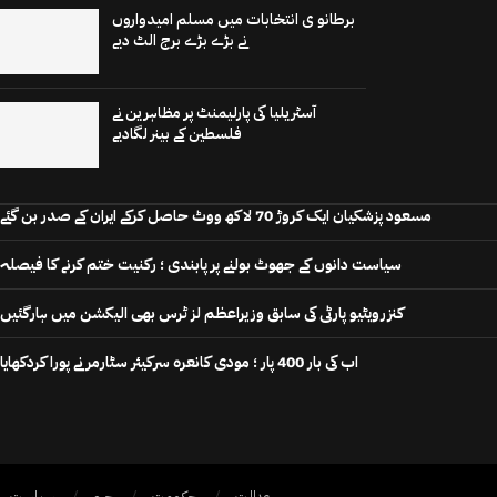
برطانو ی انتخابات میں مسلم امیدواروں
نے بڑے بڑے برج الٹ دیے
آسٹریلیا کی پارلیمنٹ پر مظاہرین نے
فلسطین کے بینر لگادیے
مسعود پزشکیان ایک کروڑ 70 لاکھ ووٹ حاصل کرکے ایران کے صدر بن گئے
سیاست دانوں کے جھوٹ بولنے پر پابندی ؛ رکنیت ختم کرنے کا فیصلہ
کنزرویٹیو پارٹی کی سابق وزیراعظم لز ٹرس بھی الیکشن میں ہارگئیں
اب کی بار 400 پار ؛ مودی کانعرہ سرکیئر سٹارمر نے پورا کردکھایا
عدالت
حکومت
جرم
سیاست