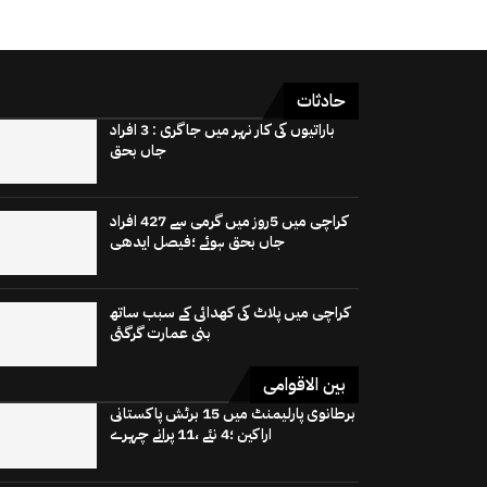
حادثات
باراتیوں کی کار نہر میں جاگری : 3 افراد
جاں بحق
کراچی میں 5روز میں گرمی سے 427 افراد
جاں بحق ہوئے ؛فیصل ایدھی
کراچی میں پلاٹ کی کھدائی کے سبب ساتھ
بنی عمارت گرگئی
بین الاقوامی
برطانوی پارلیمنٹ میں 15 برٹش پاکستانی
اراکین ؛4 نئے ،11 پرانے چہرے