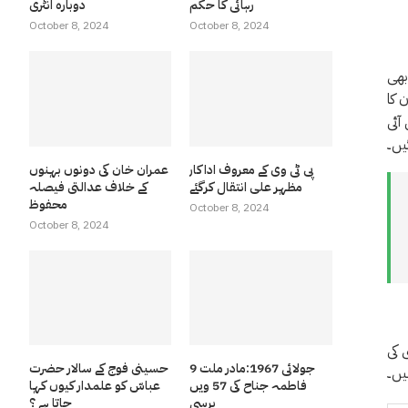
رہائی کا حکم
دوبارہ انٹری
October 8, 2024
October 8, 2024
بھی
 کا
آئی
یں۔
پی ٹی وی کے معروف اداکار
عمران خان کی دونوں بہنوں
مظہر علی انتقال کرگئے
کے خلاف عدالتی فیصلہ
محفوظ
October 8, 2024
October 8, 2024
 کی
9 جولائی 1967:مادر ملت
حسینی فوج کے سالار حضرت
یں۔
فاطمہ جناح کی 57 ویں
عباسّ کو علمدار کیوں کہا
برسی
جاتا ہے ؟