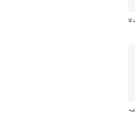
 کا
شہ