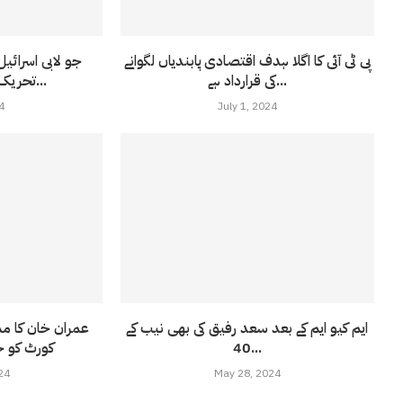
پی ٹی آئی کا اگلا ہدف اقتصادی پابندیاں لگوانے
جو لابی اسرائی
کی قرارداد ہے...
تحریک انصاف نے کردکھا...
4
July 1, 2024
ایم کیو ایم کے بعد سعد رفیق کی بھی نیب کے
عمران خان کا مذ
40...
کورٹ کو خ
24
May 28, 2024