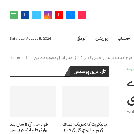
احتساب
اپوزیشن
آلودگی
Saturday, August 8, 2026
فرخ حبیب نے اعتزاز احسن کو پی ٹی آ ئی میں آنے کی دعوت دے دی
Home
یت
تازہ ترین پوسٹس
ے
wri
ہائیکورٹ کا تحریک انصاف
فواد خان کی 8 سال بعد
کی رہنما زرتاج گل کی فوری
بھارتی فلم انڈسٹری میں