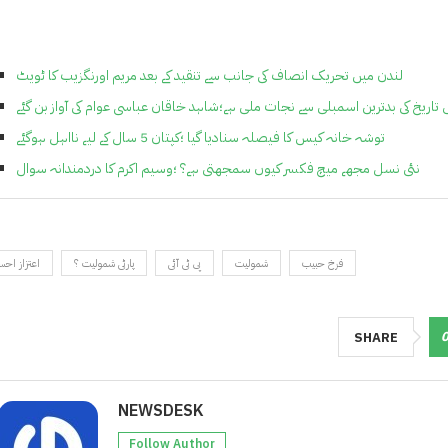
لندن میں تحریک انصاف کی جانب سے تنقید کے بعد مریم اورنگزیب کا ٹویٹ
تاریخ کی بدترین اسمبلی سے نجات ملی ہے؛شاہد خاقان عباسی عوام کی آواز بن گئے
توشہ خانہ کیس کا فیصلہ سنادیا گیا ؛کپتان 5 سال کے لیے نااہل ہوگئے
نئی نسل مجھے میچ فکسر کیوں سمجھتی ہے؟ ؛وسیم اکرم کا دردمندانہ سوال
فرخ حبیب
شمولیت
پی ٹی آئی
پارٹی شمولیت ؟
اعتزاز اح
SHARE
NEWSDESK
Follow Author