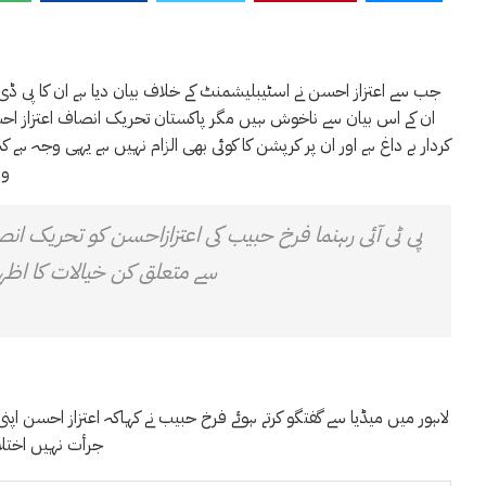
جب سے اعتزاز احسن نے اسٹیبلیشمنٹ کے خلاف بیان دیا ہے ان کا پی ڈی ا
ان کے اس بیان سے ناخوش ہیں مگر پاکستان تحریک انصاف اعتزاز احسن 
کردار بے داغ ہے اور ان پر کرپشن کا کوئی بھی الزام نہیں ہے یہی وجہ ہے 
ور
پی ٹی آئی رہنما فرخ حبیب کی اعتزازاحسن کو تحریک ا
سے متعلق کن خیالات کا اظہا
لاہور میں میڈیا سے گفتگو کرتے ہوئے فرخ حبیب نے کہاکہ اعتزاز احسن اپن
جرأت نہیں اختلاف