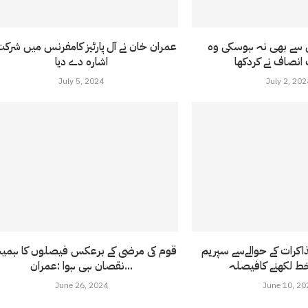
ل سے بھی نہ ہوسکی وہ
عمران خان نے آل پارٹیز کامفرنس میں شرکت
اشارہ دے دیا
July 5, 2024
July 2, 202
اکرات کے حوالےسے سپریم
قوم کی مرضی کے برعکس فیصلوں کا ہمی
ط لکھنے کافیصلہ
نقصان ہی ہوا :عمران...
June 26, 2024
June 10, 20