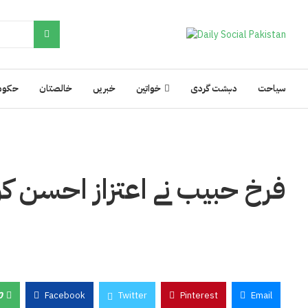
سیاحت
دہشت گردی
خواتین
خبریں
خالصتان
حکوم
فرخ حبیب نے اعتزاز احسن کو 
0
Facebook
Twitter
Pinterest
Email