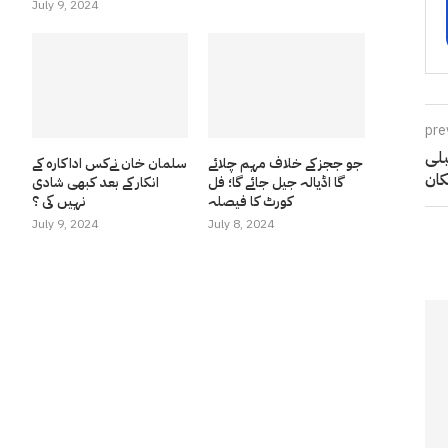
July 9, 2024
pre
بلی
جو ججز کے خلاف مہم چلائے
سلمان خان نےکس اداکارہ کے
مکان
گا اڈیالہ جیل جائے گا؛ فل
انکار کے بعد کبھی شادی
کورٹ کا فیصلہ
نہیں کی ؟
July 9, 2024
July 8, 2024