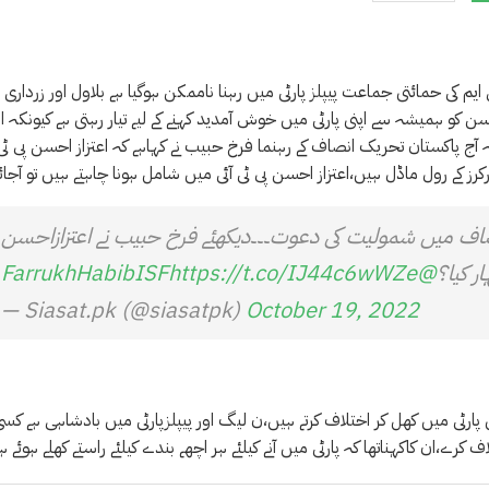
یم کی حمائتی جماعت پیپلز پارٹی میں رہنا ناممکن ہوگیا ہے بلاول اور زرداری 
کو ہمیشہ سے اپنی پارٹی میں خوش آمدید کہنے کے لیے تیار رہتی ہے کیونکہ ان
کہ آج پاکستان تحریک انصاف کے رہنما فرخ حبیب نے کہاہے کہ اعتزاز احسن پی ٹی 
کرز کے رول ماڈل ہیں،اعتزاز احسن پی ٹی آئی میں شامل ہونا چاہتے ہیں تو آجائ
نصاف میں شمولیت کی دعوت۔۔۔دیکھئے فرخ حبیب نے اعتزازاحسن
ر کیا؟
@FarrukhHabibISF
https://t.co/IJ44c6wWZe
— Siasat.pk (@siasatpk)
October 19, 2022
ی پارٹی میں کھل کر اختلاف کرتے ہیں،ن لیگ اور پیپلزپارٹی میں بادشاہی ہے کسی
 کرے،ان کاکہناتھا کہ پارٹی میں آنے کیلئے ہر اچھے بندے کیلئے راستے کھلے ہوئے ہ