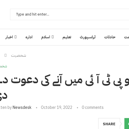
ت
حادثات
ٹرانسپورٹ
تعلیم
اسلام
ادارہ
اخبار
شخصیت
شخص
پی ٹی آ ئی میں آنے کی دعوت د
دی
tten by
Newsdesk
October 19, 2022
0 comments
SHARE