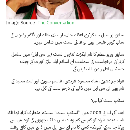
Image Source:
The Conversation
سابق پرنسپل سیکرٹری اعظم خان، ارسلان خالد اور ڈاکٹر رضوان کے
ساتھ گوہر نفیس بھی نو فلائی لسٹ میں شامل ہیں۔
سابق وزیراعظم کا نام ایگزٹ کنٹرول لسٹ (ای سی ایل) میں شامل
کرنے کی درخواست کی سماعت آج اسلام آباد ہائی کورٹ کے چیف
جسٹس اطہر من اللہ کریں گے۔
فواد چودھری، شاہ محمود قریشی، قاسم سوری اور اسد مجید کے
نام بھی ای سی ایل میں ڈالنے کی درخواست کی گئی ہے۔
سٹاپ لسٹ کیا ہے؟
ایف آئی اے نے 2003 میں ’’اسٹاپ لسٹ‘‘ سسٹم متعارف کرایا تھا تاکہ
ناپسندیدہ افراد کو کم سے کم وقت میں ملک چھوڑنے کی کوشش سے
روکا جا سکے، کیونکہ کسی کا نام ای سی ایل میں ڈالنے میں کافی وقت