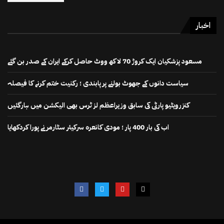
اخبار
مسعود پزشکیان ایک کروڑ 70 لاکھ ووٹ حاصل کرکے ایران کے صدر بن گئے
سیاست دانوں کے جھوٹ بولنے پر پابندی ؛ رکنیت ختم کرنے کا فیصلہ
کنزرویٹیو پارٹی کی سابق وزیراعظم لز ٹرس بھی الیکشن میں ہارگئیں
اب کی بار 400 پار ؛ مودی کانعرہ سرکیئر سٹارمر نے پورا کردکھایا