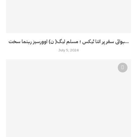
ہوائی سفر پر اتنا ٹیکس ؛ مسلم لیگ( ن) اوورسیز رہنما سخت...
July 5, 2024