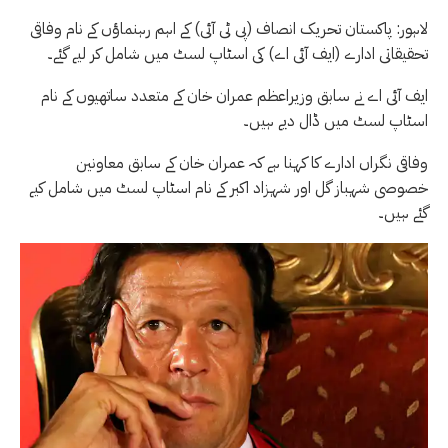
لاہور: پاکستان تحریک انصاف (پی ٹی آئی) کے اہم رہنماؤں کے نام وفاقی
تحقیقاتی ادارے (ایف آئی اے) کی اسٹاپ لسٹ میں شامل کر لیے گئے۔
ایف آئی اے نے سابق وزیراعظم عمران خان کے متعدد ساتھیوں کے نام
اسٹاپ لسٹ میں ڈال دیے ہیں۔
وفاقی نگراں ادارے کا کہنا ہے کہ عمران خان کے سابق معاونین
خصوصی شہباز گل اور شہزاد اکبر کے نام اسٹاپ لسٹ میں شامل کیے
گئے ہیں۔