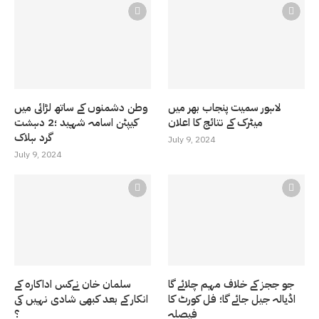
لاہور سمیت پنجاب بھر میں
وطن دشمنوں کے ساتھ لڑائی میں
میٹرک کے نتائج کا اعلان
کیپٹن اسامہ شہید ؛2 دہشت
گرد ہلاک
July 9, 2024
July 9, 2024
جو ججز کے خلاف مہم چلائے گا
سلمان خان نےکس اداکارہ کے
اڈیالہ جیل جائے گا؛ فل کورٹ کا
انکار کے بعد کبھی شادی نہیں کی
فیصلہ
؟