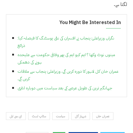
لگتا ہے۔
You Might Be Interested In
نگراں وزیراعلیٰ پنجاب نے افسران کی نئی پوسٹنگ کا فیصلہ کیا:
ذرائع
مینوں نوٹ وکھا ؟ ایم کیو ایم کی پھر وفاقی حکومت سے علیحدہ
ہونے کی دھمکی
عمران خان کل لاہور کا دورہ کریں گے، وزیراعلیٰ پنجاب سے ملاقات
کریں گے۔
جہانگیر ترین کی طویل عرصے کے بعد سیاست میں دوبارہ انٹری
عمران خان
شہباز گل
سیاست
سٹاپ لسٹ
ای سی ایل