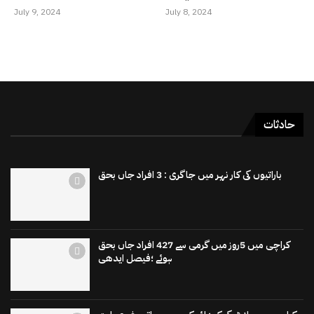
July 9, 2024
July 8, 2024
حادثات
باراتیوں کی کار نہر میں جاگری : 3 افراد جاں بحق
کراچی میں 5روز میں گرمی سے 427 افراد جاں بحق
ہوئے ؛فیصل ایدھی