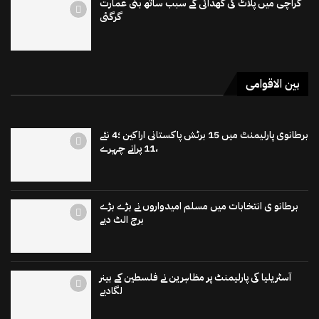
کراچی میں پلاٹ کی کھدائی کے سبب ساتھ بنی عمارت
گرگئی
بین الاقوامی
برطانوی پارلیمنٹ میں 15 برٹش پاکستانی اراکین ؛4 نئے
،11 پرانے چہرے
برطانو ی انتخابات میں مسلم امیدواروں نے بڑے بڑے
برج الٹ دیے
آسٹریلیا کی پارلیمنٹ پر مظاہرین نے فلسطین کے بینر
لگادیے