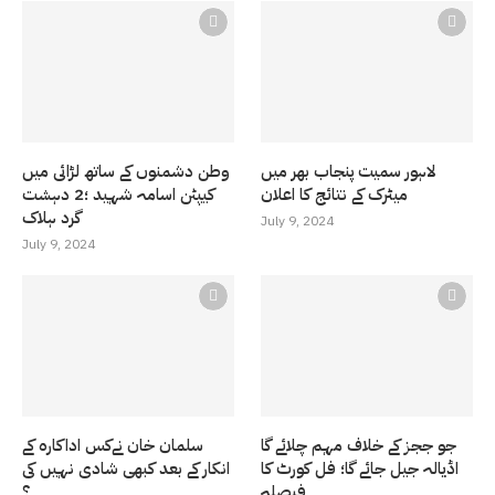
لاہور سمیت پنجاب بھر میں
وطن دشمنوں کے ساتھ لڑائی میں
میٹرک کے نتائج کا اعلان
کیپٹن اسامہ شہید ؛2 دہشت
گرد ہلاک
July 9, 2024
July 9, 2024
جو ججز کے خلاف مہم چلائے گا
سلمان خان نےکس اداکارہ کے
اڈیالہ جیل جائے گا؛ فل کورٹ کا
انکار کے بعد کبھی شادی نہیں کی
فیصلہ
؟