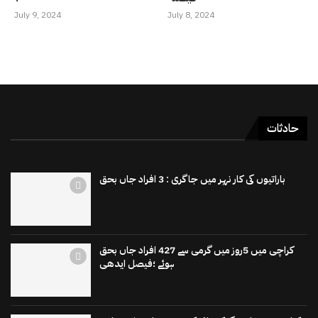
July 9, 2024
July 8, 2024
حادثات
باراتیوں کی کار نہر میں جاگری : 3 افراد جاں بحق
کراچی میں 5روز میں گرمی سے 427 افراد جاں بحق
ہوئے ؛فیصل ایدھی