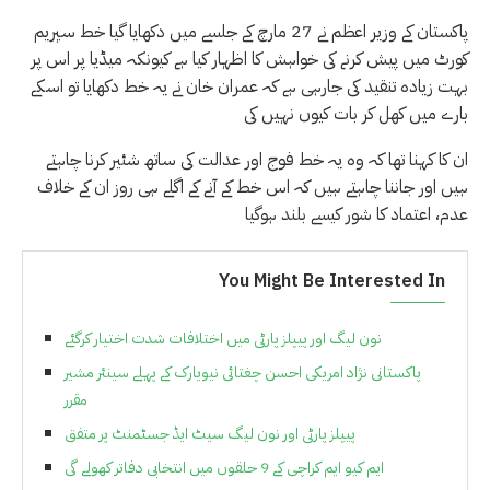
پاکستان کے وزیر اعظم نے 27 مارچ کے جلسے میں دکھایا گیا خط سپریم
کورٹ میں پیش کرنے کی خواہش کا اظہار کیا ہے کیونکہ میڈیا پر اس پر
بہت زیادہ تنقید کی جارہی ہے کہ عمران خان نے یہ خط دکھایا تو اسکے
بارے میں کھل کر بات کیوں نہیں کی
ان کا کہنا تھا کہ وہ یہ خط فوج اور عدالت کی ساتھ شئیر کرنا چاہتے
ہیں اور جاننا چاہتے ہیں کہ اس خط کے آنے کے اگلے ہی روز ان کے خلاف
عدم، اعتماد کا شور کیسے بلند ہوگیا
You Might Be Interested In
نون لیگ اور پیپلز پارٹی میں اختلافات شدت اختیار کرگئے
پاکستانی نژاد امریکی احسن چغتائی نیویارک کے پہلے سینئر مشیر
مقرر
پیپلز پارٹی اور نون لیگ سیٹ ایڈ جسٹمنٹ پر متفق
ایم کیو ایم کراچی کے 9 حلقوں میں انتخابی دفاتر کھولے گی