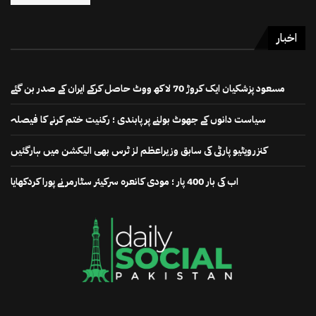
اخبار
مسعود پزشکیان ایک کروڑ 70 لاکھ ووٹ حاصل کرکے ایران کے صدر بن گئے
سیاست دانوں کے جھوٹ بولنے پر پابندی ؛ رکنیت ختم کرنے کا فیصلہ
کنزرویٹیو پارٹی کی سابق وزیراعظم لز ٹرس بھی الیکشن میں ہارگئیں
اب کی بار 400 پار ؛ مودی کانعرہ سرکیئر سٹارمر نے پورا کردکھایا