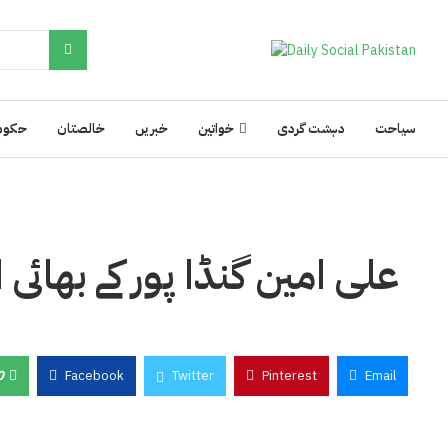
سیاحت
دہشت گردی
خواتین
خبریں
خالصتان
حکوم
علی امین گنڈا پور کے بھائی 
0
Facebook
Twitter
Pinterest
Email