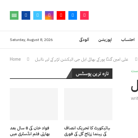
احتساب
اپوزیشن
آلودگی
Saturday, August 8, 2026
علی امین گنڈا پور کے بھائی ایل جی الیکشن لڑنے کے لیے نااہل
Home
ست
تازہ ترین پوسٹس
ل
wri
ہائیکورٹ کا تحریک انصاف
فواد خان کی 8 سال بعد
کی رہنما زرتاج گل کی فوری
بھارتی فلم انڈسٹری میں