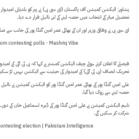
پشاور: الیکشن کمیشن آف پاکستان (ای سی پی) نے پیر کو بلدیاتی امیدوار او
تحصیل میئر کے انتخاب میں حصہ لینے کے لیے نااہل قرار دے دیا۔
ای سی پی نے وفاقی وزیر اور ان کے بھائی عمر امین گنڈا پور کی جانب س
تحریک انصاف (پی ٹی آئی) کے امیدوار کی حیثیت سے الیکشن نہیں لڑ سکیں
علی امین گنڈا پور کے بھائی عمر امین گنڈا پور کو الیکشن کمیشن نے نااہل 
حصہ لینے سے روک دیا گیا۔
تاہم الیکشن کمیشن نے علی امین گنڈا پور کے ڈیرہ اسماعیل خان کے دورے پر
شرکت کر سکیں گے۔