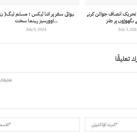
حریک انصاف جوائن کرنے
ہوائی سفر پر اتنا ٹیکس ؛ مسلم لیگ( ن
 بگھوڑوں پر طنز
اوورسیز رہنما سخت...
July 5, 2024
July 3, 202
ك تعليقًا