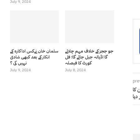
July 9, 2024
جو ججز کے خلاف مہم چلائے
سلمان خان نےکس اداکارہ کے
گا اڈیالہ جیل جائے گا؛ فل
انکار کے بعد کبھی شادی
کورٹ کا فیصلہ
نہیں کی ؟
July 9, 2024
July 8, 2024
pre
 کا
دیا