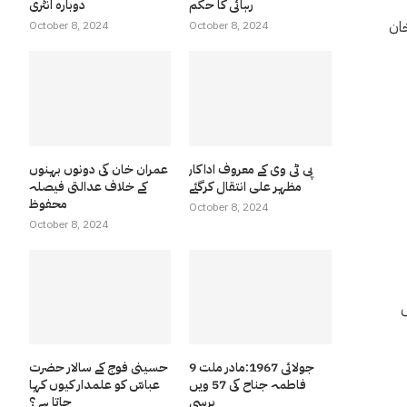
رہائی کا حکم
دوبارہ انٹری
خان
October 8, 2024
October 8, 2024
پی ٹی وی کے معروف اداکار
عمران خان کی دونوں بہنوں
مظہر علی انتقال کرگئے
کے خلاف عدالتی فیصلہ
محفوظ
October 8, 2024
October 8, 2024
ں
9 جولائی 1967:مادر ملت
حسینی فوج کے سالار حضرت
فاطمہ جناح کی 57 ویں
عباسّ کو علمدار کیوں کہا
برسی
جاتا ہے ؟