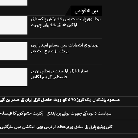
بین الاقوامی
برطانوی پارلیمنٹ میں 15 برٹش پاکستانی
اراکین ؛4 نئے ،11 پرانے چہرے
برطانو ی انتخابات میں مسلم امیدواروں
نے بڑے بڑے برج الٹ دیے
آسٹریلیا کی پارلیمنٹ پر مظاہرین نے
فلسطین کے بینر لگادیے
مسعود پزشکیان ایک کروڑ 70 لاکھ ووٹ حاصل کرکے ایران کے صدر بن گئے
سیاست دانوں کے جھوٹ بولنے پر پابندی ؛ رکنیت ختم کرنے کا فیصلہ
کنزرویٹیو پارٹی کی سابق وزیراعظم لز ٹرس بھی الیکشن میں ہارگئیں