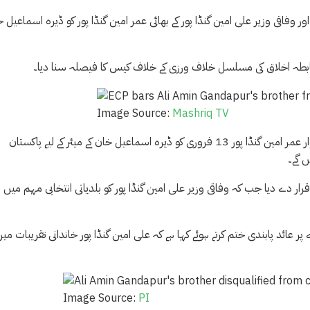
ر وفاقی وزیر علی امین گنڈا پور کے بھائی عمر امین گنڈا پور کو ڈیرہ اسماعیل 
ے ضابطہ اخلاق کی مسلسل خلاف ورزی کے خلاف کیس کا فیصلہ سنا دیا۔
Image Source:
Mashriq TV
فیصلے کا اعلان کرتے ہوئے چیف الیکشن کمشنر نے کہا کہ پی ٹی آئی کے امیدوار عمر امین گنڈا پور 13 فروری کو ڈیرہ اسماعیل خان کے میئر کے لیے پاکستان
 گے۔
قرار دے دیا جب کہ وفاقی وزیر علی امین گنڈا پور کو بلدیاتی انتخابی مہم میں
 عائد پابندی ختم کرتے ہوئے کہا ہے کہ علی امین گنڈا پور خاندانی تقریبات می
Image Source:
PI