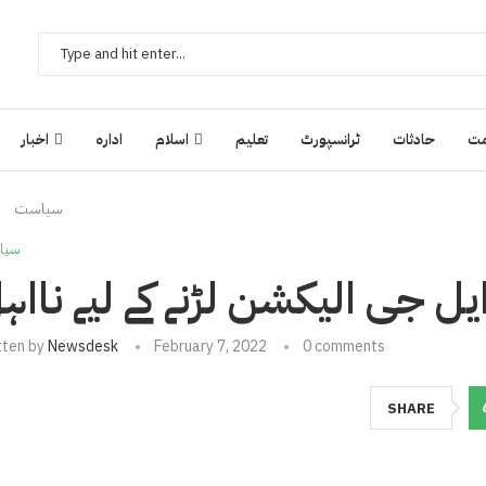
ت
حادثات
ٹرانسپورٹ
تعلیم
اسلام
ادارہ
اخبار
سیاست
سیا
ایل جی الیکشن لڑنے کے لیے نااہ
tten by
Newsdesk
February 7, 2022
0 comments
SHARE