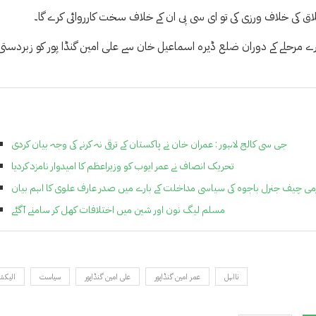
خلاق کی خلاف ورزی کی تو ای سی پی ان کے خلاف سخت کارروائی کرے گا۔
دوسرے مرحلے کے دوران ضلع ڈیرہ اسماعیل خان سے علی امین گنڈا پور کو زبردستی
جی سی کالج لاہور : عمران خان نے پاکستان کے ترقی نہ کرنے کی وجہ بیان کردی
تحریک انصاف نے عمر ایوب کو وزیراعظم کا امیدوار نامزد کردیا
می چیف جنرل باجوہ کی سیاسی مداخلت کے بارے میں صدر عارف علوی کا اہم بیان
مسلم لیگ نون اور شین میں اختلافات کھل کر سامنے آگئے
نااہل
عمر امین گنڈاپور
علی امین گنڈاپور
سیاست
الیکش