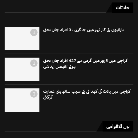
حادثات
باراتیوں کی کار نہر میں جاگری : 3 افراد جاں بحق
کراچی میں 5روز میں گرمی سے 427 افراد جاں بحق
ہوئے ؛فیصل ایدھی
کراچی میں پلاٹ کی کھدائی کے سبب ساتھ بنی عمارت
گرگئی
بین الاقوامی