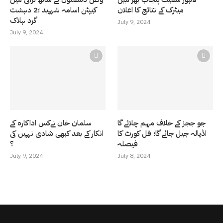
میٹرک کے نتائج کا اعلان
کیپٹن اسامہ شہید ؛2 دہشت
گرد ہلاک
July 9, 2024
July 9, 2024
جو ججز کے خلاف مہم چلائے گا
سلمان خان نےکس اداکارہ کے
اڈیالہ جیل جائے گا؛ فل کورٹ کا
انکار کے بعد کبھی شادی نہیں کی
فیصلہ
؟
July 9, 2024
July 8, 2024