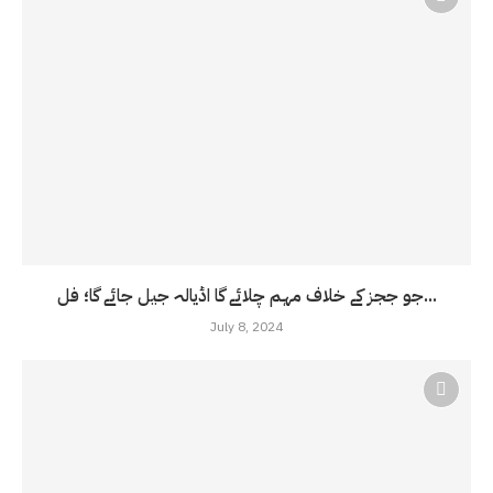
جو ججز کے خلاف مہم چلائے گا اڈیالہ جیل جائے گا؛ فل...
July 8, 2024