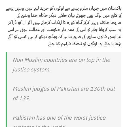
پاکستان میں جہاں ملزم پیسے سے لوگوں کو خرید لیتے ہیں وہیں پیسے
کے لالچ میں لوگ بھی جھوٹے بیان حلفی دیکر حکام خدا وندی کی
صریحا خلاف ورزی کرکے گناہ کبیرہ کا ارتکاب کرجاتے ہیں اگر ان کو ڈرا کر
یہ سب کروایا جائے تو اس کی ذمہ دار حکومت اور عدالت ہوتی ہے اس
لیے ایسی قانون سازی کی ضرورت ہے کہ ویڈیو دیکھ کر ہی کیس کو آگے
بڑھا یا جائے اور لوگوں کو تحفظ فراہم کیا جائے
Non Muslim countries are on top in the
justice system.
Muslim judges of Pakistan are 130th out
of 139.
Pakistan has one of the worst justice