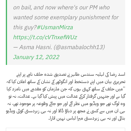
on bail, and now where's our PM who
wanted some exemplary punishment for
this guy?
#UsmanMirza
https://t.co/cVTnxefWUz
— Asma Hasni. (@asmabalochh13)
January 12, 2022
اسد رضا کی اہلیہ سندس طاہر نے تصدیق شدہ حلف نامے پر اپنے
تحریری بیان میں اپنے دستخط اور انگوٹھے کے نشان کے ساتھ اعلان کیا کہ
’’میں حلف کے ساتھ کہتی ہوں کہ جن ملزمان کو مقدمے میں نامزد کیا
گیا ہے اور جنہیں گرفتار کرکے عدالت میں پیش کیا گیا ہے۔ عدالت، نہ تو
وہ لوگ تھے جو ویڈیو میں نظر آئے اور جو جائے وقوعہ پر موجود تھے، نہ
ہی ان میں سے کسی نے مجھ پر دباؤ ڈالا اور نہ ہی زبردستی کوئی ویڈیو
بنائی اور نہ ہی زبردستی میرا لباس نہیں اتارا۔