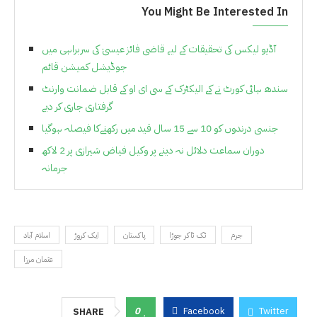
You Might Be Interested In
آڈیو لیکس کی تحقیقات کے لیے قاضی فائز عیسیٰ کی سربراہی میں
جوڈیشل کمیشن قائم
سندھ ہائی کورٹ نے کے الیکٹرک کے سی ای او کے قابل ضمانت وارنٹ
گرفتاری جاری کر دیے
جنسی درندوں کو 10 سے 15 سال قید میں رکھنےکا فیصلہ ہوگیا
دوران سماعت دلائل نہ دینے پر وکیل فیاض شیرازی پر 2 لاکھ
جرمانہ
جرم
ٹک ٹاکر جوڑا
پاکستان
ایک کروڑ
اسلام آباد
عثمان مرزا
0
Facebook
Twitter
SHARE