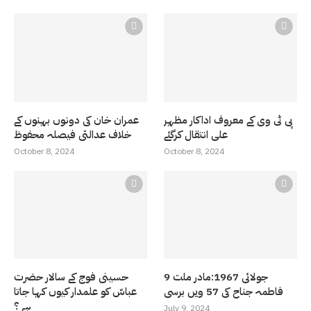
پی ٹی وی کے معروف اداکار مظہر
عمران خان کی دونوں بہنوں کے
علی انتقال کرگئے
خلاف عدالتی فیصلہ محفوظ
October 8, 2024
October 8, 2024
9 جولائی 1967:مادر ملت
حسینی فوج کے سالار حضرت
فاطمہ جناح کی 57 ویں برسی
عباسّ کو علمدار کیوں کہا جاتا
ہے ؟
July 9, 2024