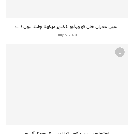
میں عمران خان کو ویڈیو لنک پر دیکھنا چاہتا ہوں ؛ اے...
July 6, 2024
احتجا ج پر بندے کون اٹھا لیتا ہے؟: جج کا آئی جی...