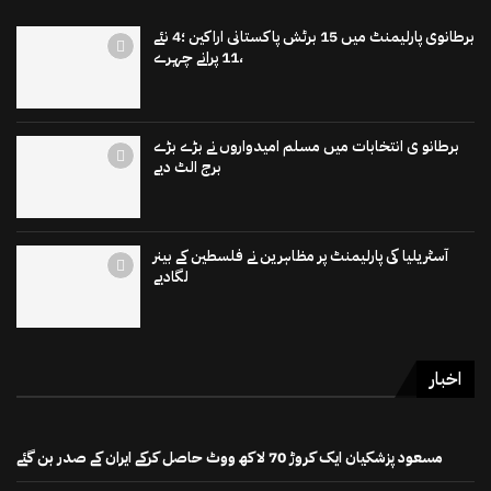
برطانوی پارلیمنٹ میں 15 برٹش پاکستانی اراکین ؛4 نئے
،11 پرانے چہرے
برطانو ی انتخابات میں مسلم امیدواروں نے بڑے بڑے
برج الٹ دیے
آسٹریلیا کی پارلیمنٹ پر مظاہرین نے فلسطین کے بینر
لگادیے
اخبار
مسعود پزشکیان ایک کروڑ 70 لاکھ ووٹ حاصل کرکے ایران کے صدر بن گئے