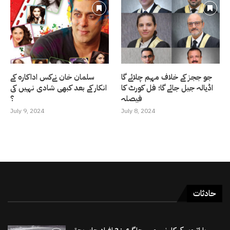
جو ججز کے خلاف مہم چلائے گا
سلمان خان نےکس اداکارہ کے
اڈیالہ جیل جائے گا؛ فل کورٹ کا
انکار کے بعد کبھی شادی نہیں کی
فیصلہ
؟
July 9, 2024
July 8, 2024
حادثات