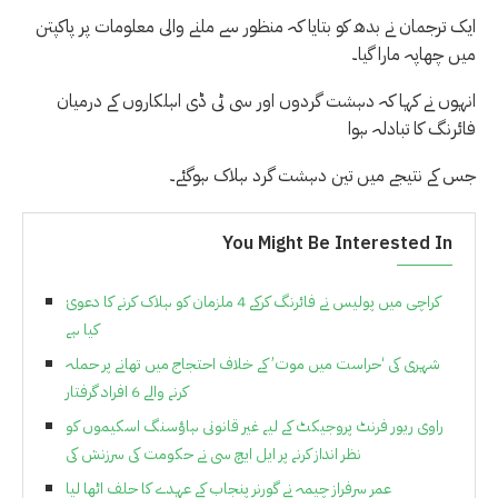
ایک ترجمان نے بدھ کو بتایا کہ منظور سے ملنے والی معلومات پر پاکپتن
میں چھاپہ مارا گیا۔
انہوں نے کہا کہ دہشت گردوں اور سی ٹی ڈی اہلکاروں کے درمیان
فائرنگ کا تبادلہ ہوا
جس کے نتیجے میں تین دہشت گرد ہلاک ہوگئے۔
You Might Be Interested In
کراچی میں پولیس نے فائرنگ کرکے 4 ملزمان کو ہلاک کرنے کا دعویٰ
کیا ہے
شہری کی ‘حراست میں موت’ کے خلاف احتجاج میں تھانے پر حملہ
کرنے والے 6 افراد گرفتار
راوی ریور فرنٹ پروجیکٹ کے لیے غیر قانونی ہاؤسنگ اسکیموں کو
نظر انداز کرنے پر ایل ایچ سی نے حکومت کی سرزنش کی
عمر سرفراز چیمہ نے گورنر پنجاب کے عہدے کا حلف اٹھا لیا