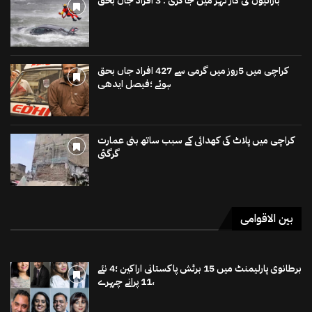
باراتیوں کی کار نہر میں جاگری : 3 افراد جاں بحق
کراچی میں 5روز میں گرمی سے 427 افراد جاں بحق
ہوئے ؛فیصل ایدھی
کراچی میں پلاٹ کی کھدائی کے سبب ساتھ بنی عمارت
گرگئی
بین الاقوامی
برطانوی پارلیمنٹ میں 15 برٹش پاکستانی اراکین ؛4 نئے
،11 پرانے چہرے