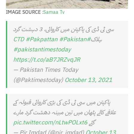
IMAGE SOURCE :
Samaa Tv
سی ٹی ڈی کی پاکپتن میں کاروائی، 3 دہشت گرد
ہلاک
#CTD
#Pakistan
#Pakpattan
#pakistantimestoday
https://t.co/aB7JRZvqJR
— Pakistan Times Today
(@Paktimestoday)
October 13, 2021
پاکپتن میں سی ٹی ڈی کی بڑی کاروائی قبولہ کے
علاقے کالے پٹھان میں تین مبینہ دھشت گرد مارے
گئے
pic.twitter.com/nLtwPOLxt6
— Pir Imdad (@pir_imdad)
October 13,