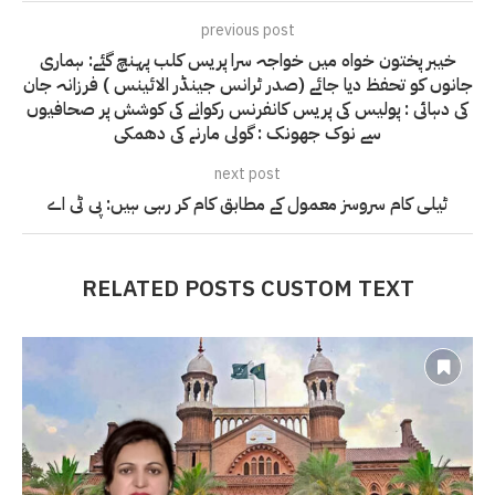
previous post
خیبر پختون خواہ میں خواجہ سرا پریس کلب پہنچ گئے: ہماری
جانوں کو تحفظ دیا جائے (صدر ٹرانس جینڈر الائینس ) فرزانہ جان
کی دہائی : پولیس کی پریس کانفرنس رکوانے کی کوشش پر صحافیوں
سے نوک جھونک : گولی مارنے کی دھمکی
next post
ٹیلی کام سروسز معمول کے مطابق کام کر رہی ہیں: پی ٹی اے
RELATED POSTS CUSTOM TEXT