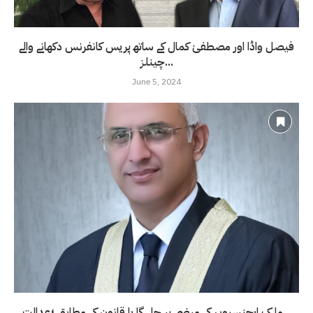
فیصل واڈا اور مصطفیٰ کمال کے ساتھ پریس کانفرنس دکھانے والے
چینلز...
June 5, 2024
ملک ایجنسیوں کی مرضی پر چلے گا یا قانون کے مطابق ؛عدالت...