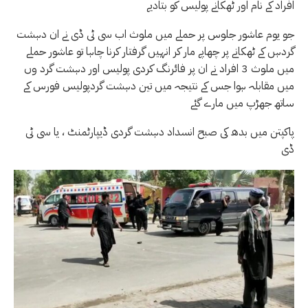
افراد کے نام اور ٹھکانے پولیس کو بتادیے
جو یوم عاشور جلوس پر حملے میں ملوث اب سی ٹی ڈی نے ان دہشت
گردہں کے ٹھکانے پر چھاپے مار کر انہیں گرفتار کرنا چاہا تو عاشور حملے
میں ملوث 3 افراد نے ان پر فائرنگ کردی پولیس اور دہشت گرد وں
میں مقابلہ ہوا جس کے نتیجہ میں تین دہشت گردپولیس فورس کے
ساتھ جھڑپ میں مارے گئے
پاکپتن میں بدھ کی صبح انسداد دہشت گردی ڈیپارٹمنٹ ، یا سی ٹی
ڈی