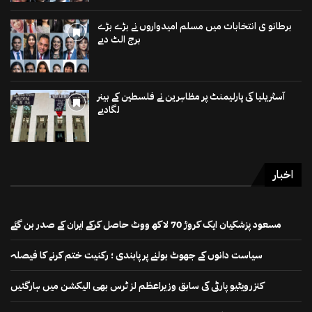
برطانو ی انتخابات میں مسلم امیدواروں نے بڑے بڑے
برج الٹ دیے
آسٹریلیا کی پارلیمنٹ پر مظاہرین نے فلسطین کے بینر
لگادیے
اخبار
مسعود پزشکیان ایک کروڑ 70 لاکھ ووٹ حاصل کرکے ایران کے صدر بن گئے
سیاست دانوں کے جھوٹ بولنے پر پابندی ؛ رکنیت ختم کرنے کا فیصلہ
کنزرویٹیو پارٹی کی سابق وزیراعظم لز ٹرس بھی الیکشن میں ہارگئیں