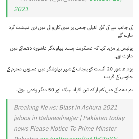
2021
کی جانب سے کی گئی انٹیلی جنس پر مبنی کارروائی میں تین دہشت گرد
مارے گئے
پولیس نے مزید کہا کہ عسکریت پسند بہاولنگر عاشورہ دھماکے میں
ملوث تھے۔
یوم عاشور 20 اگست کو پنجاب کےشہر بہاولنگر میں دسویں محرم کے
جلوس کے قریب
بم دھماکے میں کم از کم تین افراد ہلاک اور 50 دیگر زخمی ہوئے۔
Breaking News: Blast in Ashura 2021
jaloos in Bahawalnagar | Pakistan today
news Please Notice To Prime Minster