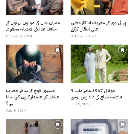
پی ٹی وی کے معروف اداکار مظہر
عمران خان کی دونوں بہنوں کے
علی انتقال کرگئے
خلاف عدالتی فیصلہ محفوظ
October 8, 2024
October 8, 2024
9 جولائی 1967:مادر ملت
حسینی فوج کے سالار حضرت
فاطمہ جناح کی 57 ویں برسی
عباسّ کو علمدار کیوں کہا جاتا
ہے ؟
July 9, 2024
July 9, 2024