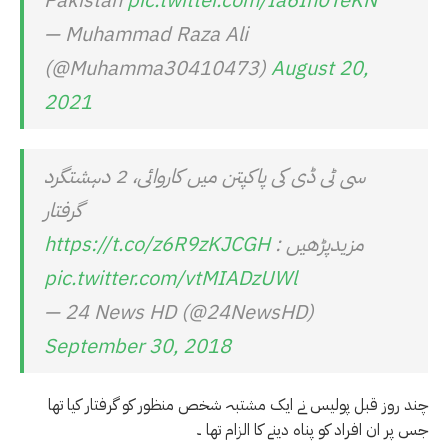
Pakistan
pic.twitter.com/Ia6Ih0TeKN
— Muhammad Raza Ali
(@Muhamma30410473)
August 20,
2021
سی ٹی ڈی کی پاکپتن میں کاروائی، 2 دہشتگرد
گرفتار
مزیدپڑھیں :
https://t.co/z6R9zKJCGH
pic.twitter.com/vtMIADzUWl
— 24 News HD (@24NewsHD)
September 30, 2018
چند روز قبل پولیس نے ایک مشتبہ شخص منظور کو گرفتار کیا تھا
جس پر ان افراد کو پناہ دینے کا الزام تھا ۔