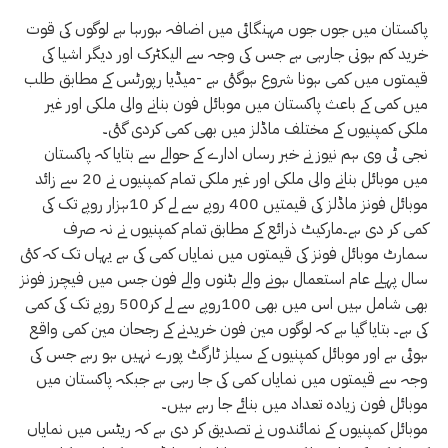
پاکستان میں جوں جوں مہنگائی میں اضافہ ہورہا ہے لوگوں کی قوت
خرید کم ہوتی جارہی ہے جس کی وجہ سے الیکٹرک اور دیگر اشیا کی
قیمتوں میں کمی ہونا شروع ہوگئی ہے -میڈیا رپورٹس کے مطابق طلب
میں کمی کے باعث پاکستان میں موبائل فون بنانے والی ملکی اور غیر
ملکی کمپنیوں کے مختلف ماڈلز میں بھی کمی کردی گئی۔
نجی ٹی وی ہم نیوز نے خبر رساں ادارے کے حوالے سے بتایا کہ پاکستان
میں موبائل بنانے والی ملکی اور غیر ملکی تمام کمپنیوں نے 20 سے زائد
موبائل فونز ماڈلز کی قیمتیں 400 روپے سے لے کر 10ہزار روپے تک کی
کمی کر دی ہے۔مارکیٹ ذرائع کے مطابق تمام کمپنیوں نے نہ صرف
سمارٹ موبائل فونز کی قیمتوں میں نمایاں کمی کی ہے یہاں تک کہ کئی
سال پہلے عام استعمال ہونے والے بٹنوں والے فون جس میں فیچرز فونز
بھی شامل ہیں اس میں بھی 100روپے سے لے کر500 روپے تک کی کمی
کی ہے۔ بتایا گیا ہے کہ لوگوں مین فون خریدنے کے رجحان مین کمی واقع
ہوئی ہے اور موبائل کمپنیوں کے سیلز ٹارگٹ پورے نہیں ہو رہے جس کی
وجہ سے قیمتوں میں نمایاں کمی کی جا رہی ہے جبکہ پاکستان میں
موبائل فون زیادہ تعداد میں بنائے جا رہے ہیں۔
موبائل کمپنیوں کے نمائندوں نے تصدیق کر دی ہے کہ ریٹس میں نمایاں