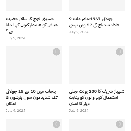
9 جولائی 1967:مادر ملت
حسینی فوج کے سالار حضرت
فاطمہ جناح کی 57 ویں برسی
عباسّ کو علمدار کیوں کہا جاتا
ہے ؟
July 9, 2024
July 9, 2024
شہباز شریف کا 200 یونٹ بجلی
پنجاب میں 10 سے 15 جولائی
استعمال کرنے والوں کو رعایت
تک شدیدمون سون بارشوں کا
دینے کا اعلان
امکان
July 9, 2024
July 9, 2024