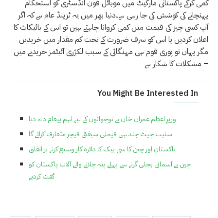
کمی کرکے پاکستانی مارکیٹ میں موبائل فون انڈسٹری کو استحکام
پہنچانے کی کوشش کی جا رہی ہے۔دنیا بھر میں یہ ٹرینڈ عام ہے کہ اگر
آپ کسی چیز کی قیمت میں کمی کروانا چاہتے ہین تو اس کے بائیکاٹ کا
اعلان کردیں یا اس کو سرف ضرورت کے تحت کم مقدار میں خریدیں
مگر یہاں تو پوری قوم ہی مہنگائی کے سبب لکژری آئیٹمز خریدنے میں
مشکلات کا شکار ہے –
You Might Be Interested In
وزیرِ اعظم عمران خان نے نوجوانوں کے لیے اہم پیغام دے دیا
سنیپ چیٹ جلد ہی فیملی سیفٹی فیچر متعارف کرائے گا
پاکستان اور چین کا سی پیک کا دائرہ کار وسیع کرنے پر اتفاق
چین نے آسمانی بجلی گرنے سے پہلے پتہ چلانے والے آلات پاکستان کو
گفٹ کردیے