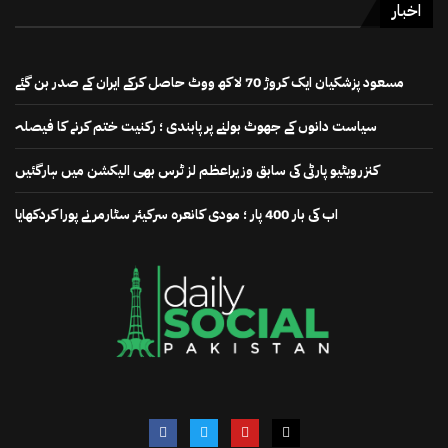
اخبار
مسعود پزشکیان ایک کروڑ 70 لاکھ ووٹ حاصل کرکے ایران کے صدر بن گئے
سیاست دانوں کے جھوٹ بولنے پر پابندی ؛ رکنیت ختم کرنے کا فیصلہ
کنزرویٹیو پارٹی کی سابق وزیراعظم لز ٹرس بھی الیکشن میں ہارگئیں
اب کی بار 400 پار ؛ مودی کانعرہ سرکیئر سٹارمر نے پورا کردکھایا