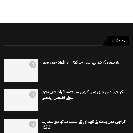
حادثات
باراتیوں کی کار نہر میں جاگری : 3 افراد جاں بحق
کراچی میں 5روز میں گرمی سے 427 افراد جاں بحق
ہوئے ؛فیصل ایدھی
کراچی میں پلاٹ کی کھدائی کے سبب ساتھ بنی عمارت
گرگئی