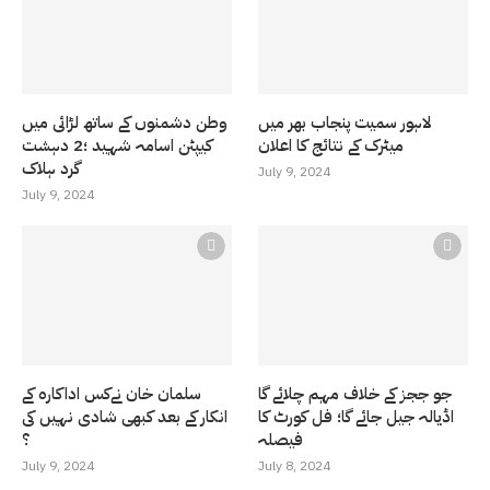
لاہور سمیت پنجاب بھر میں
وطن دشمنوں کے ساتھ لڑائی میں
میٹرک کے نتائج کا اعلان
کیپٹن اسامہ شہید ؛2 دہشت
گرد ہلاک
July 9, 2024
July 9, 2024
جو ججز کے خلاف مہم چلائے گا
سلمان خان نےکس اداکارہ کے
اڈیالہ جیل جائے گا؛ فل کورٹ کا
انکار کے بعد کبھی شادی نہیں کی
فیصلہ
؟
July 9, 2024
July 8, 2024