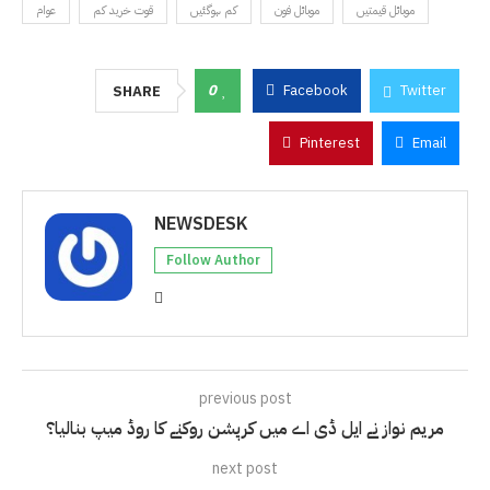
موبائل قیمتیں
موبائل فون
کم ہوگئیں
قوت خرید کم
عوام
0
Facebook
Twitter
SHARE
Pinterest
Email
NEWSDESK
Follow Author
previous post
مریم نواز نے ایل ڈی اے میں کرپشن روکنے کا روڈ میپ بنالیا؟
next post