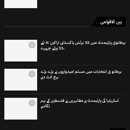
بین الاقوامی
برطانوی پارلیمنٹ میں 15 برٹش پاکستانی اراکین ؛4 نئے
،11 پرانے چہرے
برطانو ی انتخابات میں مسلم امیدواروں نے بڑے بڑے
برج الٹ دیے
آسٹریلیا کی پارلیمنٹ پر مظاہرین نے فلسطین کے بینر
لگادیے