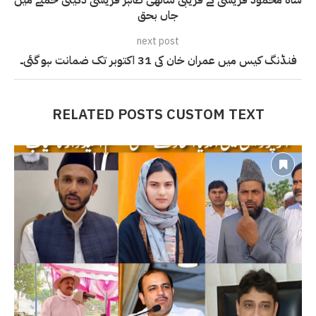
شاہ محمود قریشی کے قریبی ساتھی طاہر قریشی ڈکیتی حملے میں
جاں بحق
next post
فنڈنگ ​​کیس میں عمران خان کی 31 اکتوبر تک ضمانت ہو گئی۔
RELATED POSTS CUSTOM TEXT