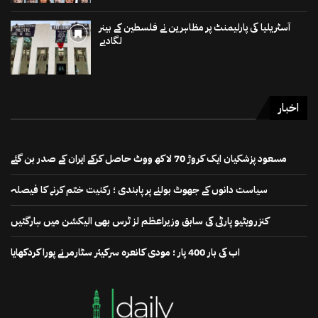
آسٹریلیا کی پارلیمنٹ پر مظاہرین نے فلسطین کے بینر
لگادیے
اخبار
مسعود پزشکیان ایک کروڑ 70 لاکھ ووٹ حاصل کرکے ایران کے صدر بن گئے
سیاست دانوں کے جھوٹ بولنے پر پابندی ؛ رکنیت ختم کرنے کا فیصلہ
کنزرویٹیو پارٹی کی سابق وزیراعظم لز ٹرس بھی الیکشن میں ہارگئیں
اب کی بار 400 پار ؛ مودی کانعرہ سرکیئر سٹارمر نے پورا کردکھایا