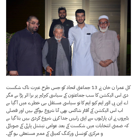
کل عمرا ن خان نے 13 جماعتی اتحاد کو جس طرح عبرت ناک شکست
دی اس الیکشن کا سب جماعتون کے سیاسی کیرئیر پر برا اثر پڑا ہے مگر
اے این پی ااور ایم کیو ایم کا تو سیاسی مستقل ہی خطرے میں آ گیا ہے
اب اس الیکشن کے آفٹر شاکس بھی آنا شروع ہوگئے ہیں اور فصلی
بٹیروں نے ان پارٹیوں سے اپنی راہیں جدا کرنی شروع کردی ہیں بتا گیا ہے
کہ ضمنی انتخابات میں شکست کے بعد عوامی نیشنل پارٹی کے صوبائی
و مرکزی کونسل ورکنگ کمیٹی کے ممبر مستعفی ہو گئے۔