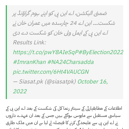
ضمنی الیکشن، اے این پی کو اپنے ہوم گراؤنڈ پر
شکست۔۔۔ این اے 24 چارسدہ میں عمران خان نے
اے این پی کے ایمل ولی خان کو شکست دے دی
Results Link:
https://t.co/pwY8AIeSqP
#ByElection2022
#ImranKhan
#NA24Charsadda
pic.twitter.com/6Ht4VAUCGN
— Siasat.pk (@siasatpk)
October 16,
2022
اطلاعات کے مطابقپارٹی کے سینئر رنما کل کی شکست کے بعد اے این پی کے
سیاسی مستقبل سے مایوس ہوگئے ہیں جس کے بعد ان عہدے داروں
نے اے این پی سے علیحدگی کرنے کا فیصلہ لے لیا ہے ان میں ملک طارق