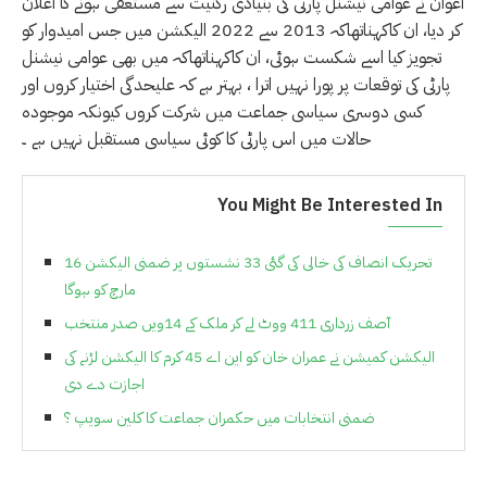
اعوان نے عوامی نیشنل پارٹی کی بنیادی رکنیت سے مستعفی ہونے کا اعلان
کر دیا، ان کاکہناتھاکہ 2013 سے 2022 الیکشن میں جس امیدوار کو
تجویز کیا اسے شکست ہوئی، ان کاکہناتھاکہ میں بھی عوامی نیشنل
پارٹی کی توقعات پر پورا نہیں اترا ، بہتر ہے کہ علیحدگی اختیار کروں اور
کسی دوسری سیاسی جماعت میں شرکت کروں کیونکہ موجودہ
حالات میں اس پارٹی کا کوئی سیاسی مستقبل نہیں ہے ۔
You Might Be Interested In
تحریک انصاف کی خالی کی گئی 33 نشستوں پر ضمنی الیکشن 16
مارچ کو ہوگا
آصف زرداری 411 ووٹ لے کر ملک کے 14ویں صدر منتخب
الیکشن کمیشن نے عمران خان کو این اے 45 کرم کا الیکشن لڑنے کی
اجازت دے دی
ضمنی انتخابات میں حکمران جماعت کا کلین سویپ ؟