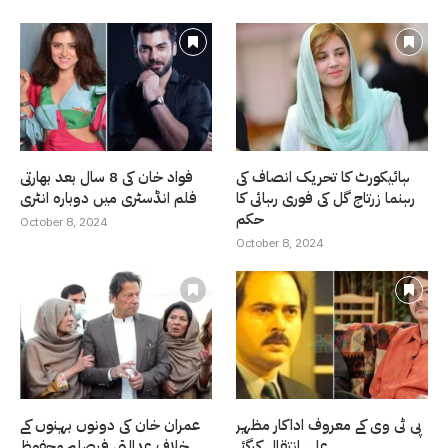
ہائیکورٹ کا تحریک انصاف کی
فواد خان کی 8 سال بعد بھارتی
رہنما زرتاج گل کی فوری رہائی کا
فلم انڈسٹری میں دوبارہ انٹری
حکم
October 8, 2024
October 8, 2024
پی ٹی وی کے معروف اداکار مظہر
عمران خان کی دونوں بہنوں کے
علی انتقال کرگئے
خلاف عدالتی فیصلہ محفوظ