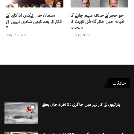
جو ججز کے خلاف مہم چلائے گا
سلمان خان نےکس اداکارہ کے
اڈیالہ جیل جائے گا؛ فل کورٹ کا
انکار کے بعد کبھی شادی نہیں کی
فیصلہ
؟
July 9, 2024
July 8, 2024
حادثات
باراتیوں کی کار نہر میں جاگری : 3 افراد جاں بحق