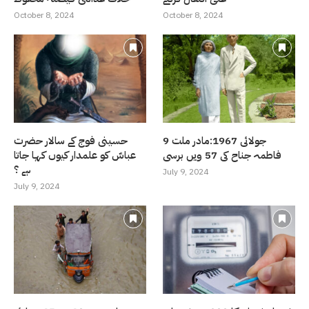
October 8, 2024
October 8, 2024
9 جولائی 1967:مادر ملت
حسینی فوج کے سالار حضرت
فاطمہ جناح کی 57 ویں برسی
عباسّ کو علمدار کیوں کہا جاتا
ہے ؟
July 9, 2024
July 9, 2024