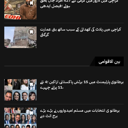
کراچی میں 5روز میں گرمی سے 427 افراد جاں بحق
ہوئے ؛فیصل ایدھی
کراچی میں پلاٹ کی کھدائی کے سبب ساتھ بنی عمارت
گرگئی
بین الاقوامی
برطانوی پارلیمنٹ میں 15 برٹش پاکستانی اراکین ؛4 نئے
،11 پرانے چہرے
برطانو ی انتخابات میں مسلم امیدواروں نے بڑے بڑے
برج الٹ دیے