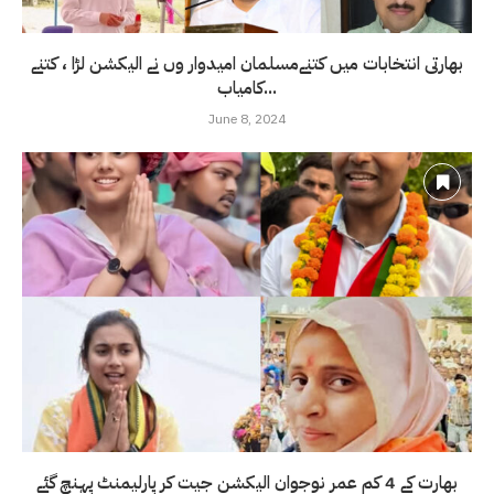
بھارتی انتخابات میں کتنےمسلمان امیدوار وں نے الیکشن لڑا ، کتنے
کامیاب...
June 8, 2024
بھارت کے 4 کم عمر نوجوان الیکشن جیت کر پارلیمنٹ پہنچ گئے