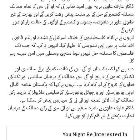
ڈاکٹر عارف علوی نے یہ بھی امید ظاہر کی کہ او آئی سی کے تمام ممالک
مسئلہ کشمیر کے حل کے لیے مثبت پیش رفت کریں گے اور بھارت کے غیر
قانونی طور پر مقبوضہ جموں و کشمیر کے لوگوں کی حالت زار کو دور
کریں گے۔
انہوں نے بے گناہ فلسطینیوں کے خلاف اسرائیل کے تشدد اور غیر قانونی
اقدامات پر بھی اپنی تشویش کا اظہار کیا۔ انہوں نے کہا کہ جب تک
فلسطین کا مسئلہ حل نہیں ہوتا مشرق وسطیٰ میں امن مبہم رہے
گا۔
صدر نے کہا کہ پاکستان او آئی سی کی قائمہ کمیٹی برائے سائنسی اور
تکنیکی تعاون کے ذریعے او آئی سی ممالک کے درمیان سائنس اور تکنیکی
تعاون کے فروغ کے لیے کام کرتا ہے۔ انہوں نے کہا کہ پاکستان علامہ اقبال
اوپن یونیورسٹی اور ورچوئل یونیورسٹی کے تعلیمی ماڈیولز کے ذریعے رکن
ممالک کو آن لائن تعلیم اور آئی ٹی کی مہارتیں پیش کر سکتا ہے۔
ڈاکٹر عارف علوی نے نامزد سفیر سے او آئی سی کے رکن ممالک کے درمیان
تجارت بڑھانے کے لیے کام کرنے کو بھی کہا۔
You Might Be Interested In