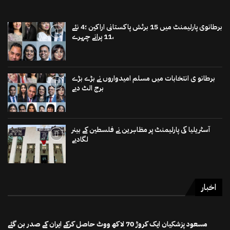
برطانوی پارلیمنٹ میں 15 برٹش پاکستانی اراکین ؛4 نئے
،11 پرانے چہرے
برطانو ی انتخابات میں مسلم امیدواروں نے بڑے بڑے
برج الٹ دیے
آسٹریلیا کی پارلیمنٹ پر مظاہرین نے فلسطین کے بینر
لگادیے
اخبار
مسعود پزشکیان ایک کروڑ 70 لاکھ ووٹ حاصل کرکے ایران کے صدر بن گئے