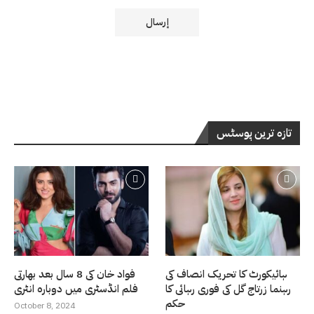
تازہ ترین پوسٹس
ہائیکورٹ کا تحریک انصاف کی
فواد خان کی 8 سال بعد بھارتی
رہنما زرتاج گل کی فوری رہائی کا
فلم انڈسٹری میں دوبارہ انٹری
حکم
October 8, 2024