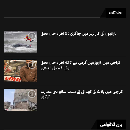
حادثات
باراتیوں کی کار نہر میں جاگری : 3 افراد جاں بحق
کراچی میں 5روز میں گرمی سے 427 افراد جاں بحق
ہوئے ؛فیصل ایدھی
کراچی میں پلاٹ کی کھدائی کے سبب ساتھ بنی عمارت
گرگئی
بین الاقوامی