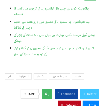
پرائیویٹ اڈوں سے چلنے والی ٹرانسپورٹ کے کرایوں میں کمی کا
فیصلہ
اہم تعیناتیوں اور اسامیوں کی تخلیق میں وزیراعظم سے اختیار
واپس لے لیا گیا
پیشن گوئی درست نکلی: بھارت اور نیپال میں 6.2 شدت کے زلزلے کے
جھٹکے
لاہور کے رہائشی نے پولیس تھانے میں ڈینگی مچھروں کو گرفتار کرنے
کی درخواست جمع کروا دی
مذمت
صدر عارف علوی
پاکستان
اسلاموفوبیا
آواز
0
Facebook
Twitter
SHARE
Pinterest
Email