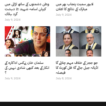
لاہور سمیت پنجاب بھر میں
وطن دشمنوں کے ساتھ لڑائی میں
میٹرک کے نتائج کا اعلان
کیپٹن اسامہ شہید ؛2 دہشت
گرد ہلاک
July 9, 2024
July 9, 2024
جو ججز کے خلاف مہم چلائے گا
سلمان خان نےکس اداکارہ کے
اڈیالہ جیل جائے گا؛ فل کورٹ کا
انکار کے بعد کبھی شادی نہیں کی
فیصلہ
؟
July 9, 2024
July 8, 2024