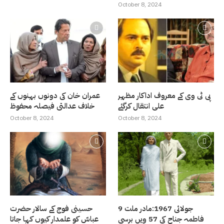
October 8, 2024
پی ٹی وی کے معروف اداکار مظہر
عمران خان کی دونوں بہنوں کے
علی انتقال کرگئے
خلاف عدالتی فیصلہ محفوظ
October 8, 2024
October 8, 2024
9 جولائی 1967:مادر ملت
حسینی فوج کے سالار حضرت
فاطمہ جناح کی 57 ویں برسی
عباسّ کو علمدار کیوں کہا جاتا