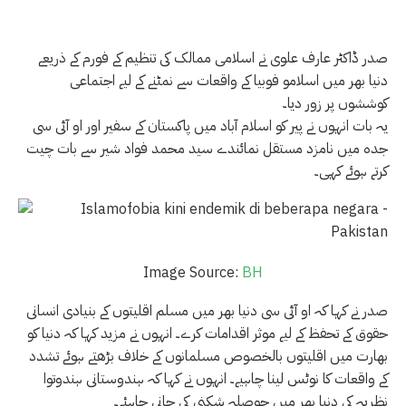
صدر ڈاکٹر عارف علوی نے اسلامی ممالک کی تنظیم کے فورم کے ذریعے
دنیا بھر میں اسلامو فوبیا کے واقعات سے نمٹنے کے لیے اجتماعی
کوششوں پر زور دیا۔
یہ بات انہوں نے پیر کو اسلام آباد میں پاکستان کے سفیر اور او آئی سی
جدہ میں نامزد مستقل نمائندے سید محمد فواد شیر سے بات چیت
کرتے ہوئے کہی۔
Image Source:
BH
صدر نے کہا کہ او آئی سی دنیا بھر میں مسلم اقلیتوں کے بنیادی انسانی
حقوق کے تحفظ کے لیے موثر اقدامات کرے۔ انہوں نے مزید کہا کہ دنیا کو
بھارت میں اقلیتوں بالخصوص مسلمانوں کے خلاف بڑھتے ہوئے تشدد
کے واقعات کا نوٹس لینا چاہیے۔ انہوں نے کہا کہ ہندوستانی ہندوتوا
نظریہ کی دنیا بھر میں حوصلہ شکنی کی جانی چاہئے۔