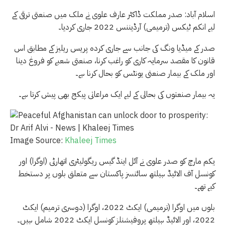
اسلام آباد: صدر مملکت ڈاکٹر عارف علوی نے ملک میں صنعتی ترقی کے
لیے انکم ٹیکس (ترمیمی) آرڈیننس 2022 جاری کردیا۔
صدر کے میڈیا ونگ کی جانب سے جاری کردہ پریس ریلیز کے مطابق اس
قانون کا مقصد سرمایہ کاری کو راغب کرنا، صنعتی شعبے کو فروغ دینا
اور ملک کے بیمار صنعتی یونٹس کو بحال کرنا ہے۔
یہ بیمار صنعتوں کی بحالی کے لیے ایک مراعاتی پیکج بھی پیش کرتا ہے۔
Image Source:
Khaleej Times
یکم مارچ کو صدر علوی نے آئل اینڈ گیس ریگولیٹری اتھارٹی (اوگرا) اور
کونسل آف الائیڈ ہیلتھ سائنسز پاکستان سے متعلق بلوں پر دستخط
کیے تھے۔
بلوں میں اوگرا (ترمیمی) ایکٹ 2022، اوگرا (دوسری ترمیم) ایکٹ
2022، اور الائیڈ ہیلتھ پروفیشنلز کونسل ایکٹ 2022 شامل ہیں۔