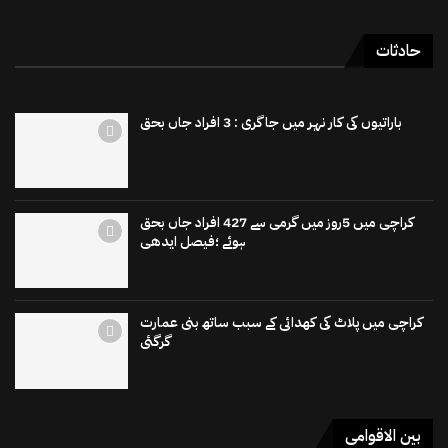
حادثات
باراتیوں کی کار نہر میں جاگری : 3 افراد جاں بحق
کراچی میں 5روز میں گرمی سے 427 افراد جاں بحق
ہوئے ؛فیصل ایدھی
کراچی میں پلاٹ کی کھدائی کے سبب ساتھ بنی عمارت
گرگئی
بین الاقوامی