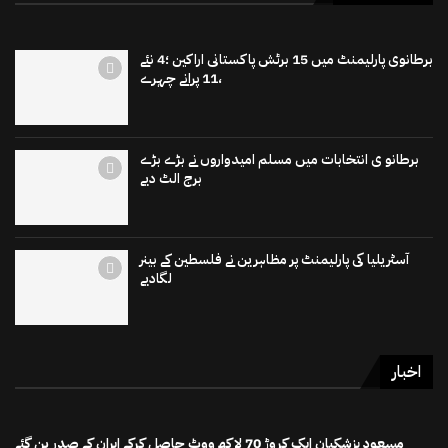
برطانوی پارلیمنٹ میں 15 برٹش پاکستانی اراکین ؛4 نئے
،11 پرانے چہرے
برطانو ی انتخابات میں مسلم امیدواروں نے بڑے بڑے
برج الٹ دیے
آسٹریلیا کی پارلیمنٹ پر مظاہرین نے فلسطین کے بینر
لگادیے
اخبار
مسعود پزشکیان ایک کروڑ 70 لاکھ ووٹ حاصل کرکے ایران کے صدر بن گئے