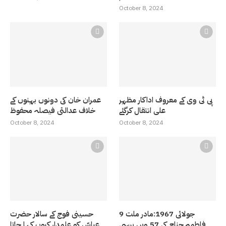
October 8, 2024
پی ٹی وی کے معروف اداکار مظہر
عمران خان کی دونوں بہنوں کے
علی انتقال کرگئے
خلاف عدالتی فیصلہ محفوظ
October 8, 2024
October 8, 2024
9 جولائی 1967:مادر ملت
حسینی فوج کے سالار حضرت
فاطمہ جناح کی 57 ویں برسی
عباسّ کو علمدار کیوں کہا جاتا