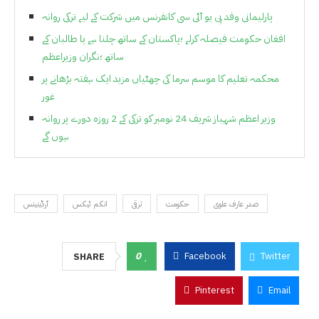
پارلیمانی وفد پی یو آئی سی کانفرنس میں شرکت کے لیے ترکی روانہ
افغان حکومت فیصلہ کرلے ؛پاکستان کے ساتھ چلنا ہے یا طالبان کے
ساتھ ؛نگران وزیراعظم
محکمہ تعلیم کا موسم سرما کی چھٹیاں مزید ایک ہفتہ بڑھانے پر
غور
وزیر اعظم شہباز شریف 24 نومبر کو ترکی کے 2 روزہ دورے پر روانہ
ہوں گے
صدر عارف علوی
حکومت
ترقی
انکم ٹیکس
آرڈینینس
0
Facebook
Twitter
SHARE
Pinterest
Email