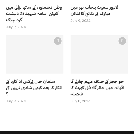
لاہور سمیت پنجاب بھر میں
وطن دشمنوں کے ساتھ لڑائی میں
میٹرک کے نتائج کا اعلان
کیپٹن اسامہ شہید ؛2 دہشت
گرد ہلاک
July 9, 2024
July 9, 2024
جو ججز کے خلاف مہم چلائے گا
سلمان خان نےکس اداکارہ کے
اڈیالہ جیل جائے گا؛ فل کورٹ کا
انکار کے بعد کبھی شادی نہیں کی
فیصلہ
؟
July 9, 2024
July 8, 2024