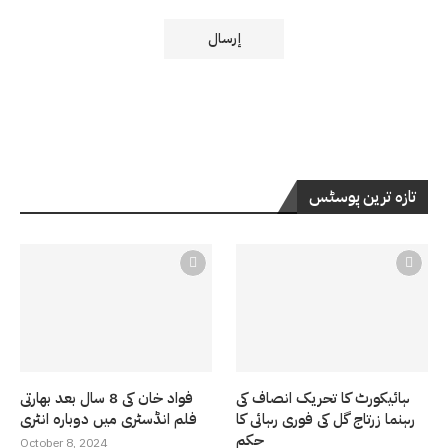
تازہ ترین پوسٹس
ہائیکورٹ کا تحریک انصاف کی
فواد خان کی 8 سال بعد بھارتی
رہنما زرتاج گل کی فوری رہائی کا
فلم انڈسٹری میں دوبارہ انٹری
حکم
October 8, 2024