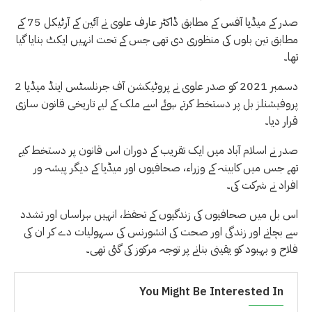
صدر کے میڈیا آفس کے مطابق ڈاکٹر عارف علوی نے آئین کے آرٹیکل 75 کے
مطابق تین بلوں کی منظوری دی تھی جس کے تحت انہیں ایکٹ بنایا گیا
تھا۔
2 دسمبر 2021 کو صدر علوی نے پروٹیکشن آف جرنلسٹس اینڈ میڈیا
پروفیشنلز بل پر دستخط کرتے ہوئے اسے ملک کے لیے تاریخی قانون سازی
قرار دیا۔
صدر نے اسلام آباد میں ایک تقریب کے دوران اس قانون پر دستخط کیے
تھے جس میں کابینہ کے وزراء، صحافیوں اور میڈیا کے دیگر پیشہ ور
افراد نے شرکت کی۔
اس بل میں صحافیوں کی زندگیوں کے تحفظ، انہیں ہراساں اور تشدد
سے بچانے اور زندگی اور صحت کی انشورنس کی سہولیات دے کر ان کی
فلاح و بہبود کو یقینی بنانے پر توجہ مرکوز کی گئی تھی۔
You Might Be Interested In