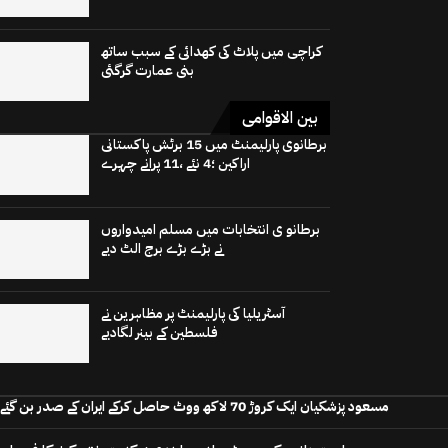
کراچی میں پلاٹ کی کھدائی کے سبب ساتھ
بنی عمارت گرگئی
بین الاقوامی
برطانوی پارلیمنٹ میں 15 برٹش پاکستانی
اراکین ؛4 نئے ،11 پرانے چہرے
برطانو ی انتخابات میں مسلم امیدواروں
نے بڑے بڑے برج الٹ دیے
آسٹریلیا کی پارلیمنٹ پر مظاہرین نے
فلسطین کے بینر لگادیے
مسعود پزشکیان ایک کروڑ 70 لاکھ ووٹ حاصل کرکے ایران کے صدر بن گئے