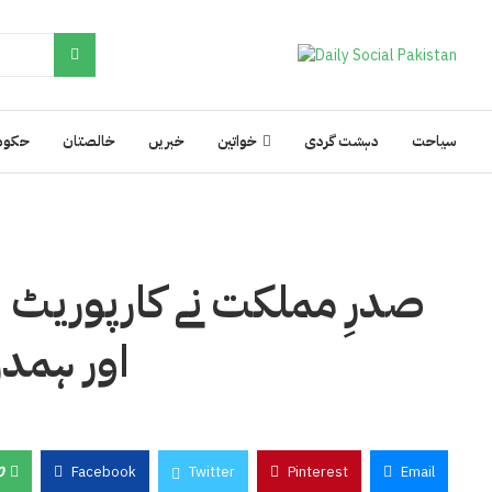
سیاحت
دہشت گردی
خواتین
خبریں
خالصتان
حکوم
صدرِ مملکت نے کارپوریٹ سی
اور ہمدرد
0
Facebook
Twitter
Pinterest
Email