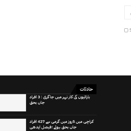
حادثات
باراتیوں کی کار نہر میں جاگری : 3 افراد
جاں بحق
کراچی میں 5روز میں گرمی سے 427 افراد
جاں بحق ہوئے ؛فیصل ایدھی