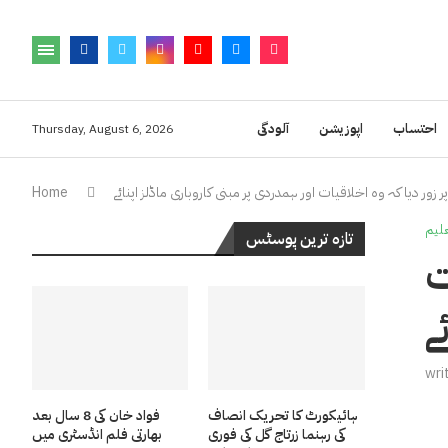
احتساب
اپوزیشن
آلودگی
Thursday, August 6, 2026
زور دیا کہ وہ اخلاقیات اور ہمدردی پر مبنی کاروباری ماڈلز اپنائے
Home
لیم
تازہ ترین پوسٹس
ت
ے
wri
ہائیکورٹ کا تحریک انصاف
فواد خان کی 8 سال بعد
کی رہنما زرتاج گل کی فوری
بھارتی فلم انڈسٹری میں