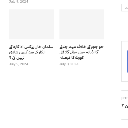
July 9, 2024
ات
جو ججز کے خلاف مہم چلائے
سلمان خان نےکس اداکارہ کے
گا اڈیالہ جیل جائے گا؛ فل
انکار کے بعد کبھی شادی
کورٹ کا فیصلہ
نہیں کی ؟
July 9, 2024
July 8, 2024
pre
ن ؟