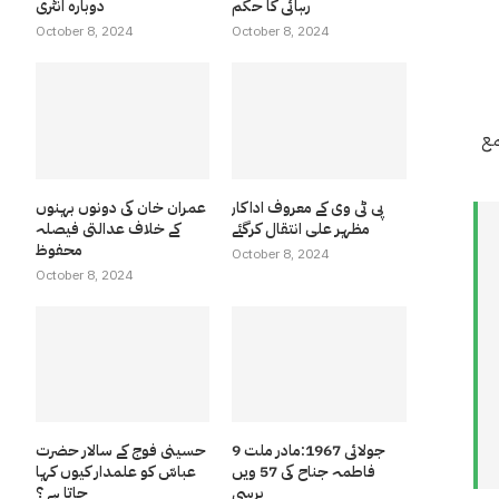
رہائی کا حکم
دوبارہ انٹری
October 8, 2024
October 8, 2024
مع
پی ٹی وی کے معروف اداکار
عمران خان کی دونوں بہنوں
مظہر علی انتقال کرگئے
کے خلاف عدالتی فیصلہ
محفوظ
October 8, 2024
October 8, 2024
9 جولائی 1967:مادر ملت
حسینی فوج کے سالار حضرت
فاطمہ جناح کی 57 ویں
عباسّ کو علمدار کیوں کہا
برسی
جاتا ہے ؟