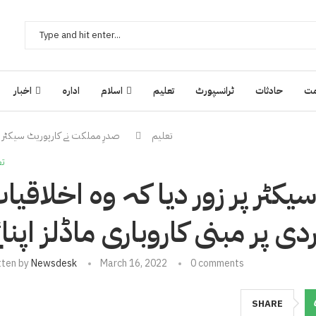
ت
حادثات
ٹرانسپورٹ
تعلیم
اسلام
ادارہ
اخبار
تعلیم
صدرِ مملکت نے کارپوریٹ سیکٹر پر 
تع
کٹر پر زور دیا کہ وہ اخلاقیا
ی پر مبنی کاروباری ماڈلز اپنائ
tten by
Newsdesk
March 16, 2022
0 comments
SHARE