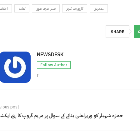
ہمدردی
کارپوریٹ کلچر
صدر عارف علوی
تعلیم
اخلاقی
SHARE
NEWSDESK
Follow Author
vious post
حمزہ شہباز کو وزیراعلیٰ بنانے کے سوال پر مریم گروپ کا ری ایکش