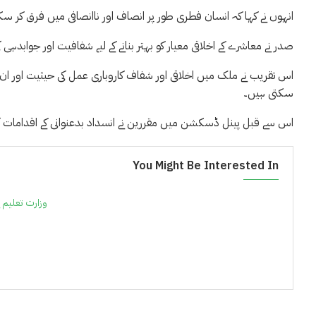
انہوں نے کہا کہ انسان فطری طور پر انصاف اور ناانصافی میں فرق کر سکت
صدر نے معاشرے کے اخلاقی معیار کو بہتر بنانے کے لیے شفافیت اور جوابدہی ک
اس تقریب نے ملک میں اخلاقی اور شفاف کاروباری عمل کی حیثیت اور ان تب
سکتی ہیں۔
اس سے قبل پینل ڈسکشن میں مقررین نے انسداد بدعنوانی کے اقدامات کی ا
You Might Be Interested In
وزارت تعلیم 