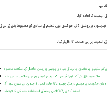
ا ہے۔
ی اہمیت کا اعادہ کیا۔
دیلیوں پر روشنی ڈالی جو کسی بھی تنظیم کے بنیادی کو مضبوط بنانے کے لیے کی
ہمیت پر اپنے جذبات کا اظہار کیا۔
نے کوالیٹیٹیو اور مقداری جائزے کی بنیاد پر چوتھی پوزیشن حاصل کی: شفقت محمود
ملالہ یوسفزئی کے آکسفورڈ گریجویٹ ہونے پر شوہر اور اہل خانہ نے جشن منایا
وفاقی حکومت نے موسم سرماکی چھٹیوں کا اعلان کردیا : 3 جنوری سے شروع ہوں گی
اسلام آباد بورڈ کا کلاس پنجم کے امتحانات ختم کرنے کا فیصلہ