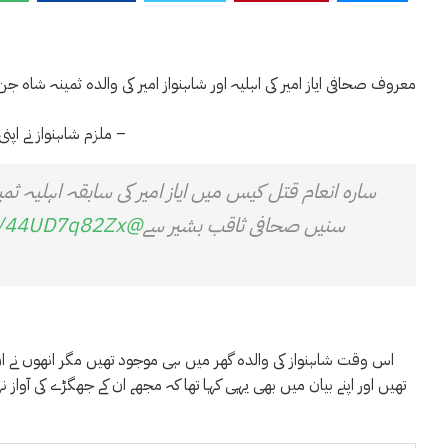
معروف صحافی ایاز امیر کی اہلیہ اور شاہنواز امیر کی والدہ ثمینہ شاہ ج
ملزم شاہنواز نے اپنی اہلیہ سارہ کو گھر میں جھگڑے کے دوران ڈمبل کے وار سے موت کے گھاٹ اتار دیا تھا –
سارہ انعام قتل کیس میں ایاز امیر کی سابقہ اہلیہ ثمی
سنیں صحافی ثاقب بشیر سے
@saqibbashir156
co/44UD7q82Zx
اس وقت شاہنواز کی والدہ گھر میں ہی موجود تھیں مگر انھوں نے ان 
تھیں اور اپنے بیان میں بھی یہی کہا تھا کہ مجھے ان کے جھگڑے کی آوا