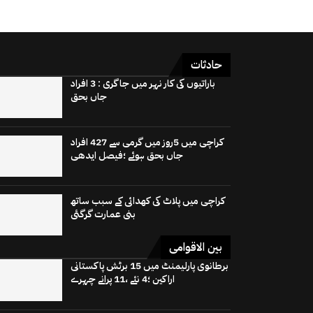
حادثات
باراتیوں کی کار نہر میں جاگری : 3 افراد
جاں بحق
کراچی میں 5روز میں گرمی سے 427 افراد
جاں بحق ہوئے ؛فیصل ایدھی
کراچی میں پلاٹ کی کھدائی کے سبب ساتھ
بنی عمارت گرگئی
بین الاقوامی
برطانوی پارلیمنٹ میں 15 برٹش پاکستانی
اراکین ؛4 نئے ،11 پرانے چہرے