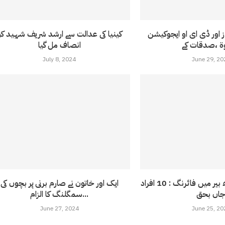
ز اور ڈی ای او ایجوکیشن
کینیا کی عدالت سے ارشد شریف شہید کو
انصاف مل گیا
July 8, 2024
June 29, 20
پشاور کے علاقے بڈھ بیر میں فائرنگ : 10 افراد
ایک اور خاتون نے صارم برنی پر بچوں کی
اں بحق
سمگلنگ کا الزام...
June 27, 2024
June 25, 20