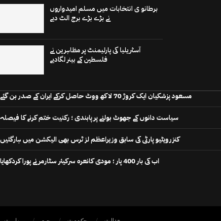
برطانو ی انتخابات میں مسلم امیدواروں
نے بڑے بڑے برج الٹ دیے
آسٹریلیا کی پارلیمنٹ پر مظاہرین نے
فلسطین کے بینر لگادیے
مسعود پزشکیان ایک کروڑ 70 لاکھ ووٹ حاصل کرکے ایران کے صدر بن گئے
سیاست دانوں کے جھوٹ بولنے پر پابندی ؛ رکنیت ختم کرنے کا فیصلہ
کنزرویٹیو پارٹی کی سابق وزیراعظم لز ٹرس بھی الیکشن میں ہارگئیں
اب کی بار 400 پار ؛ مودی کانعرہ سرکیئر سٹارمر نے پورا کردکھایا
عدالت
حکومت
جرم
سیاست