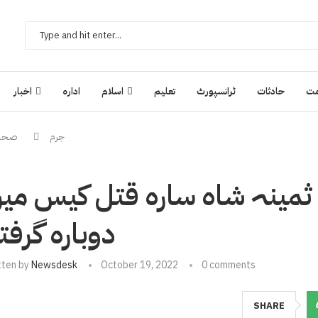
ت
حادثات
ٹرانسپورٹ
تعلیم
اسلام
ادارہ
اخبار
جرم
صحافی
یہ ثمینہ شاہ سارہ قتل کیس می
دوبارہ گرفتا
tten by
Newsdesk
October 19, 2022
0 comments
SHARE