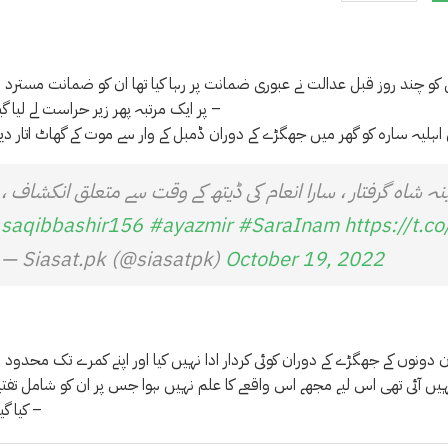
ن کو چند روز قبل عدالت نے عبوری ضمانت پر رہا کیا تھا ان کو ضمانت مسترد ہ
پر ایک مرتبہ پھر زیر حراست لے لیا گیا ہے –
نہ شاہ گرفتار ، سارا انعام کی ڈیتھ کے وقت سے متعلق انکشاف ،
#ayazmir
#SaraInam
https://t.
— Siasat.pk (@siasatpk)
October 19, 2022
دونوں کے جھگڑے کے دوران کوئی کردار ادا نہیں کیا اور اپنے کمرے تک محدود 
ز نہیں آئی تھی اس لیے مجھے اس واقعے کا علم نہیں ہوا جس پر ان کو شامل تف
کیا گیا تھا –