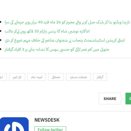
نازیبا ویڈیو بنا کر بلیک میل کرنے والے مجرم کو 26 ماہ قید 40 ہزار روپے جرمانے کی سزا
اداکارہ نوشین شاہ کا بزنس پارٹنر 35 لاکھ روپے لےکر غائب
اینٹی کرپشن اسٹیبلشمنٹ پنجاب نے بدعنوان عناصر کے خلاف مہم شروع کر دی
جتوئی میں کم عمر لڑکی کو جنسی ہوس کا نشانہ بنانے پر 3 افراد گرفتار
گرفتار
ضمانت مسترد
صحافی
ثمینہ شاہ
ایاز امیر
اہل
SHARE
NEWSDESK
Follow Author