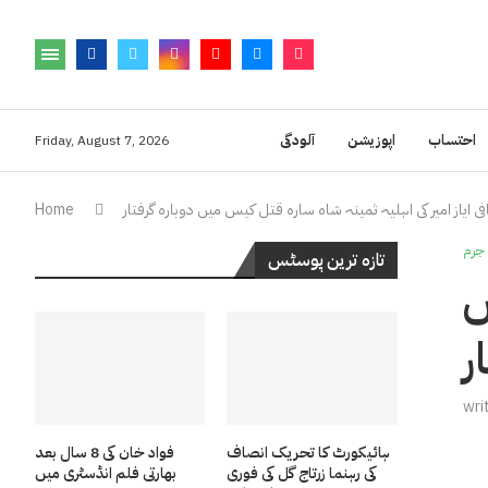
احتساب
اپوزیشن
آلودگی
Friday, August 7, 2026
 ایاز امیر کی اہلیہ ثمینہ شاہ سارہ قتل کیس میں دوبارہ گرفتار
Home
جرم
تازہ ترین پوسٹس
ں
ر
wri
ہائیکورٹ کا تحریک انصاف
فواد خان کی 8 سال بعد
کی رہنما زرتاج گل کی فوری
بھارتی فلم انڈسٹری میں