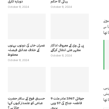
رہائی کا حکم
دوبارہ انٹری
October 8, 2024
October 8, 2024
ونے
پی ٹی وی کے معروف اداکار
عمران خان کی دونوں بہنوں
مظہر علی انتقال کرگئے
کے خلاف عدالتی فیصلہ
محفوظ
October 8, 2024
October 8, 2024
رہی
تیش
9 جولائی 1967:مادر ملت
حسینی فوج کے سالار حضرت
فاطمہ جناح کی 57 ویں
عباسّ کو علمدار کیوں کہا
برسی
جاتا ہے ؟