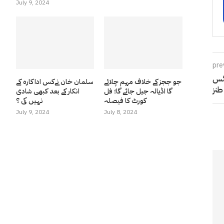
July 9, 2024
pre
سٹس
جو ججز کے خلاف مہم چلائے
سلمان خان نےکس اداکارہ کے
طنز
گا اڈیالہ جیل جائے گا؛ فل
انکار کے بعد کبھی شادی
کورٹ کا فیصلہ
نہیں کی ؟
July 9, 2024
July 8, 2024