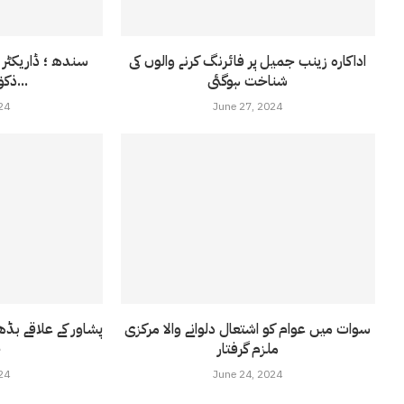
اداکارہ زینب جمیل پر فائرنگ کرنے والوں کی
سندھ ؛ ڈاریکٹر 
شناخت ہوگئی
ذکوٰۃ ،صدقات کے...
24
June 27, 2024
سوات میں عوام کو اشتعال دلوانے والا مرکزی
ملزم گرفتار
ج
24
June 24, 2024