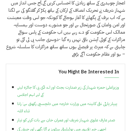
اعجاز چوہدری کے ساتھ زیادتی کا احساس کریں گے۔آج جس انداز میں
شہباز شریف نے تحریک انصاف کے ارکان کے ہاتھ پکڑ کر گفتگو کی ہے لگتا
ہے کہ اب برف کے پگھلنے کا آغاز ہوجائے گا کیونکہ جو اس وقت معیشت
اور امن وامان کی صورتحال ہے اور جو مشورے دوست اور ہمسایہ
ممالک اس حکومت کو دے رہے ہیں اب حکومت کے پاس سوائے
مزاکرات کے کوئی آپشن باقی نہیں رہ گیا -دوسری جانب پی ٹی آئی تو
چاہتی ہے کہ میرٹ پر فیصلے ہوں ساتھ ساتھ مزاکرات کا سلسلہ شروع
ہو اور نظام حکومت آگے بڑھے –
You Might Be Interested In
وزیراعلیٰ حمزہ شہباز کی زیر صدارت بجٹ اور اے ڈی پی کا جائزہ لینے
کے لیے اہم اجلاس
پیپلز پارٹی نئی کابینہ میں وزارت خارجہ میں دلچسپی رکھتی ہے: رانا
ثناء اللہ
صدر عارف علوی شہباز شریف اور عمران خان سے بات کرنے کو تیار
اچھی خبر ؛لاہور میں یوٹیلیٹی سٹورز پر آٹا ،گھی اور چینی کی