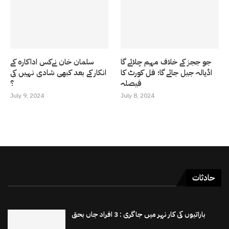
جو ججز کے خلاف مہم چلائے گا
سلمان خان نےکس اداکارہ کے
اڈیالہ جیل جائے گا؛ فل کورٹ کا
انکار کے بعد کبھی شادی نہیں کی
فیصلہ
؟
July 9, 2024
July 8, 2024
حادثات
باراتیوں کی کار نہر میں جاگری : 3 افراد جاں بحق