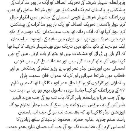
وزیراعظم شہباز شریف کی تحریک انصاف کو ایک بار پھر مذاکرات کی
پیشکش پر پاکستان تحریک انصاف نے بھی اپنی شرائط سامنے رکھ دیں۔
وزیراعظم شہباز شریف نے قومی اسمبلی کے اجلاس میں اظہار خیال
کرتے ہوئے پاکستان تحریک انصاف کو ایک بار پھر مذاکرات کی پیشکش
کرتے ہوئے کہا تھا کہ ایک زمانہ تھا جب سیاستدان ایک دوسرے کے دکھ
درد میں شریک ہوتے تھے، اسی ایوان میں تنقید کے باوجود سیاستدان
ایک دوسرے کے دکھ سکھ میں شریک ہوتے تھے۔شہباز شریف کا کہنا تھا
کہ اگر بانی پی ٹی آئی کو مشکلات ہیں تو بیٹھ کر بات کریں، میں آج بھی
کہتا ہوں آئیے بیٹھ کر بات کرتے ہیں اور معاملات طے کرتے ہیں۔قومی
اسمبلی میں اپوزیشن لیڈر عمر ایوب نے وزیراعظم کی پیشکش پر اپنے
خطاب میں شرائط دہرائیں اور کہاکہ عمران خان سمیت پارٹی
رہنماؤں اور کارکنوں کورہا کیا جائے۔عمر ایوب کا کہنا تھا کہ میں فارم
47 کے وزیراعظم کو کہنا چاہتا ہوں ، ماحول بہتر ہو رہا ہے ، بات تب
ہو گی جب میرا وزیراعظم باہر آئے گا، بات تب ہو گی جب میرے قیدی
باہر آئیں گے، یہ ہاؤس اس وقت چل سکے گا جب ہمارا احترام ہو گا۔
اپوزیشن لیڈر کا کہنا تھا کہ مفاہمت تب ہو گی جب آپ یاسمین
راشد،صنم جاوید ،عالیہ حمزہ ، محمود الرشید کے ساتھ زیادتی کا
احساس کریں گے، مفاہمت تک ہو گی جب آپ حسان نیازی،عمر چیمہ،