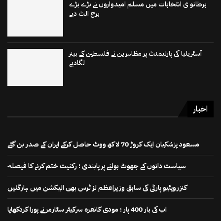
برطانو ی انتخابات میں مسلم امیدواروں نے بڑے بڑے
برج الٹ دیے
آسٹریلیا کی پارلیمنٹ پر مظاہرین نے فلسطین کے بینر
لگادیے
اخبار
مسعود پزشکیان ایک کروڑ 70 لاکھ ووٹ حاصل کرکے ایران کے صدر بن گئے
سیاست دانوں کے جھوٹ بولنے پر پابندی ؛ رکنیت ختم کرنے کا فیصلہ
کنزرویٹیو پارٹی کی سابق وزیراعظم لز ٹرس بھی الیکشن میں ہارگئیں
اب کی بار 400 پار ؛ مودی کانعرہ سرکیئر سٹارمر نے پورا کردکھایا