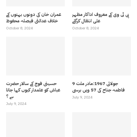
پی ٹی وی کے معروف اداکار مظہر
عمران خان کی دونوں بہنوں کے
علی انتقال کرگئے
خلاف عدالتی فیصلہ محفوظ
October 8, 2024
October 8, 2024
9 جولائی 1967:مادر ملت
حسینی فوج کے سالار حضرت
فاطمہ جناح کی 57 ویں برسی
عباسّ کو علمدار کیوں کہا جاتا
ہے ؟
July 9, 2024
July 9, 2024