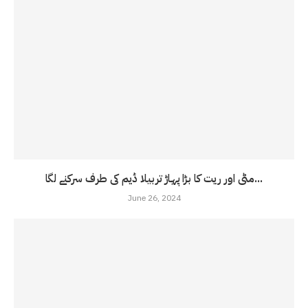
مٹی اور ریت کا بڑا پہاڑ تربیلا ڈیم کی طرف سرکنے لگا...
June 26, 2024