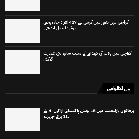
کراچی میں 5روز میں گرمی سے 427 افراد جاں بحق
ہوئے ؛فیصل ایدھی
کراچی میں پلاٹ کی کھدائی کے سبب ساتھ بنی عمارت
گرگئی
بین الاقوامی
برطانوی پارلیمنٹ میں 15 برٹش پاکستانی اراکین ؛4 نئے
،11 پرانے چہرے