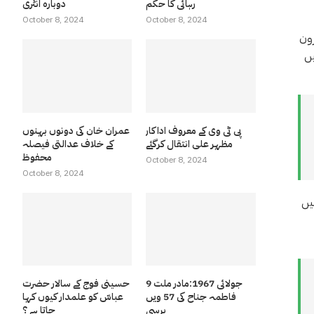
رہائی کا حکم
دوبارہ انٹری
October 8, 2024
October 8, 2024
رون
یں
پی ٹی وی کے معروف اداکار
عمران خان کی دونوں بہنوں
مظہر علی انتقال کرگئے
کے خلاف عدالتی فیصلہ
محفوظ
October 8, 2024
October 8, 2024
یں
9 جولائی 1967:مادر ملت
حسینی فوج کے سالار حضرت
فاطمہ جناح کی 57 ویں
عباسّ کو علمدار کیوں کہا
برسی
جاتا ہے ؟