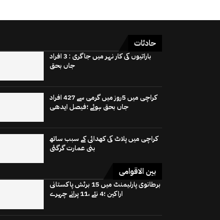
حادثات
باراتیوں کی کار نہر میں جاگری : 3 افراد
جاں بحق
کراچی میں 5روز میں گرمی سے 427 افراد
جاں بحق ہوئے ؛فیصل ایدھی
کراچی میں پلاٹ کی کھدائی کے سبب ساتھ
بنی عمارت گرگئی
بین الاقوامی
برطانوی پارلیمنٹ میں 15 برٹش پاکستانی
اراکین ؛4 نئے ،11 پرانے چہرے