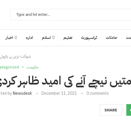
ت
حادثات
ٹرانسپورٹ
تعلیم
اسلام
ادارہ
اخبار
شوکت ترین نے پٹرول ک
حکومت
ategorized
یں نیچے آنے کی امید ظاہر کرد
tten by
Newsdesk
December 11, 2021
0 comments
SHARE