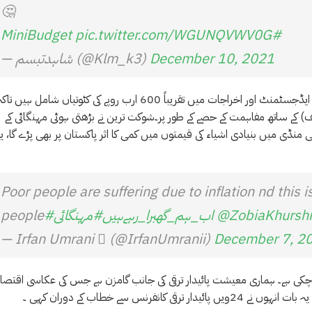
🤔
pic.twitter.com/WGUNQVWV0G
#MiniBudget
December 10, 2021
— شاہدتبسم (@Klm_k3)
حکومت نے ایک ’منی بجٹ‘ کو حتمی شکل دے دی ہے جس میں مالیاتی ایڈجسٹمنٹ اور اخراجات میں تقریباً 600 ارب روپے کی کٹوتیاں شامل ہیں ت
م ایف) کے ساتھ مفاہمت کے حصے کے طور پر۔شوکت ترین نے بڑھتی ہوئی مہنگائی کے
لمی منڈی میں بنیادی اشیاء کی قیمتوں میں کمی کا اثر پاکستان پر بھی پڑے گا، ی
Poor people are suffering due to inflation nd this i
@ZobiaKhursh
#اب_ہم_گھبرا_رہےہیں
#مہنگائی
people
— Irfan Umrani  (@IrfanUmranii)
December 7, 2
معیشت 4 فیصد کی شرح سے ترقی کر چکی ہے۔ ہماری معیشت پائیدار ترقی کی جانب گامزن ہے جس کی عکاسی اقت
نس سے خطاب کے دوران کہی ۔