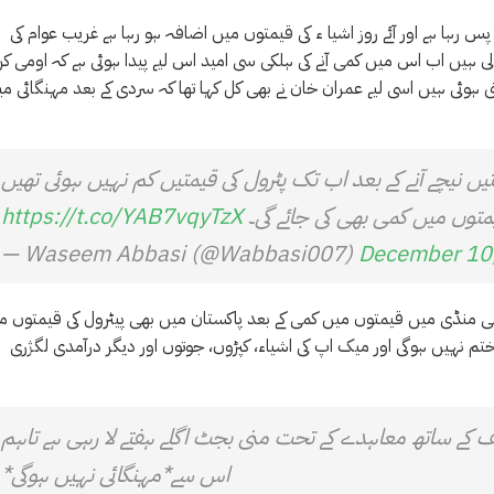
س رہا ہے اور آئے روز اشیا ء کی قیمتوں میں اضافہ ہو رہا ہے غریب عوام کی
ے والی ہیں اب اس میں کمی آنے کی ہلکی سی امید اس لیے پیدا ہوئی ہے کہ اومی ک
وئی ہیں اسی لیے عمران خان نے بھی کل کہا تھا کہ سردی کے بعد مہنگائی م
یں نیچے آنے کے بعد اب تک پٹرول کی قیمتیں کم نہیں ہوئی تھیں
متوں میں کمی بھی کی جائے گی۔
https://t.co/YAB7vqyTzX
— Waseem Abbasi (@Wabbasi007)
December 10
لمی منڈی میں قیمتوں میں کمی کے بعد پاکستان میں بھی پیٹرول کی قیمتوں م
ختم نہیں ہوگی اور میک اپ کی اشیاء، کپڑوں، جوتوں اور دیگر درآمدی لگژری
 کے ساتھ معاہدے کے تحت منی بجٹ اگلے ہفتے لا رہی ہے تاہم
اس سے*مہنگائی نہیں ہوگی*