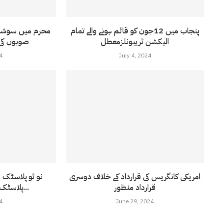
پنجاب میں 12جون کو قائم ہونے والے تمام
محرم میں سوشل 
الیکشن ٹریبونلزمعطل
صوبوں کی
4
July 4, 2024
امریکی کانگریس کی قرارداد کے خلاف دوسری
نو ٹو پلاسٹک 
قرارداد منظور
پلاسٹک فری بنانا ہے؛مریم...
4
June 29, 2024