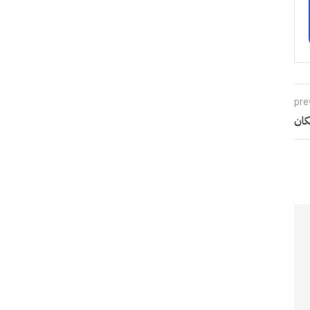
pre
کان