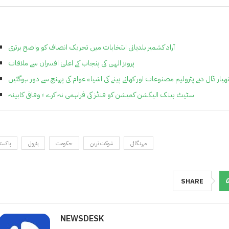
آزاد کشمیر بلدیاتی انتخابات میں تحریک انصاف کو واضح برتری
پرویز الہی کی پنجاب کے اعلیٰ افسران سے ملاقات
ہتھیار ڈال دیے پٹرولیم مصنوعات اور کھانے پینے کی اشیاء عوام کی پہنچ سے دور ہوگئیں
سٹیٹ بینک الیکشن کمیشن کو فنڈز کی فراہمی نہ کرے ؛ وفاقی کابینہ
مہنگائی
شوکت ترین
حکومت
پٹرول
پاکست
SHARE
NEWSDESK