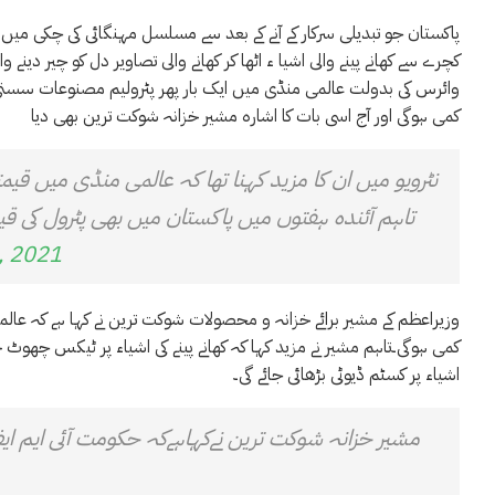
پاکستان جو تبدیلی سرکار کے آنے کے بعد سے مسلسل مہنگائی کی چکی میں پ
کچرے سے کھانے پینے والی اشیا ء اٹھا کر کھانے والی تصاویر دل کو چیر دین
وائرس کی بدولت عالمی منڈی میں ایک بار پھر پٹرولیم مصنوعات سستی ہ
کمی ہوگی اور آج اسی بات کا اشارہ مشیر خزانہ شوکت ترین بھی دیا
نٹرویو میں ان کا مزید کہنا تھا کہ عالمی منڈی میں قیمت
تاہم آئندہ ہفتوں میں پاکستان میں بھی پٹرول کی قی
, 2021
وزیراعظم کے مشیر برائے خزانہ و محصولات شوکت ترین نے کہا ہے کہ عا
کمی ہوگی۔تاہم مشیر نے مزید کہا کہ کھانے پینے کی اشیاء پر ٹیکس چھوٹ 
اشیاء پر کسٹم ڈیوٹی بڑھائی جائے گی۔
مشیر خزانہ شوکت ترین نےکہاہےکہ حکومت آئی ایم ایف