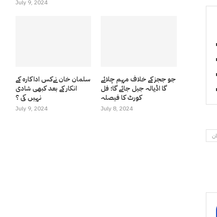
July 9, 2024
جو ججز کے خلاف مہم چلائے
سلمان خان نےکس اداکارہ کے
گا اڈیالہ جیل جائے گا؛ فل
انکار کے بعد کبھی شادی
کورٹ کا فیصلہ
نہیں کی ؟
July 9, 2024
July 8, 2024
ان