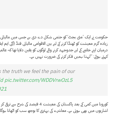
زیادہ گرم معیشت کو ٹھنڈا کرنے کے لیے بین الاقوامی مالیاتی فنڈ (آئی ای
درمیان اپنے خاتمے کے لیے جدوجہد کرنے والے لوگوں کو یقین دلایا تھا کہ عا
کہتے ہوئے: “لہذا ہمیں فکر کرنے کی ضرورت نہیں ہے۔
s the truth we feel the pain of our
id
pic.twitter.com/WDDVrwOzL5
021
کورونا میں کمی کے بعد پاکستان کی 
اشاریوں میں بھی ہوتی ہے۔ معاشرے کی بہتری کا بوجھ سب کو اٹھانا ہوگا یہ بات انہوں نے 24ویں پائیدار ترقی کانفر