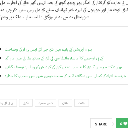
نے حارث کو گرفتار کی امگر پھر پوچھ گچھ کے بعد انہیں گھر جانے کی اجازت مل 
ڈکیتی لوٹ مار اور چوریوں کی لرزہ خیز کہانیاں سننے کو مل رہی ہیں -کراچی میں
صورتحال بد سے بد تر ہوگئی -اللہ ہمارے ملک پر رحم 
بنوں آپریشن کے بارے میں ڈی جی آئی ایس پی آر کی وضاحت
کے پی او حملے کا ‘ماسٹر مائنڈ’ سی ٹی ڈی کے ساتھ مقابلے میں مارا گیا
بھارت کشمیر میں آبادی کا تناسب تبدیل کرنے کی کوشش کر رہا ہے: یوسف گیلانی
شرپسند افراد کے کینال میں شگاف ڈالنے کے سبب جوہی شہر میں سیلاب کا خطرہ
ہلاکت
ملتان
طاہر محمود
ڈکیتی
پی ٹی آئی رہن
0
SHARE