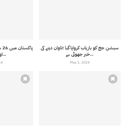
سیشن جج کو بازیاب کروایا گیا ؛تاوان دینے کی
پا
خبر جھوٹی ہے...
اور را کا ایجنٹ...
24
May 1, 2024