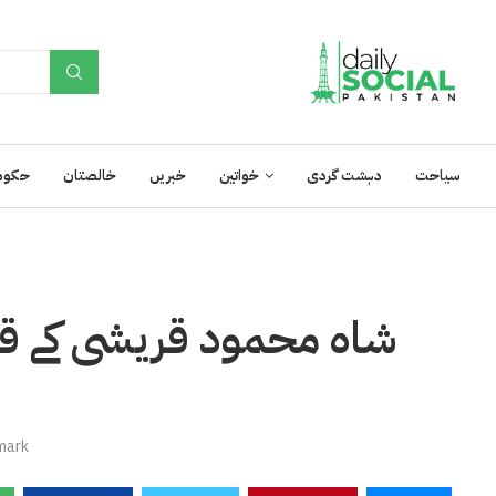
سیاحت
دہشت گردی
خواتین
خبریں
خالصتان
حکوم
شاہ محمود قریشی کے قر
mark