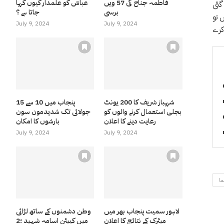
فاطمہ جناح کی 57 ویں
عباسّ کو علمدار کیوں کہا
گئی
برسی
جاتا ہے ؟
 تو
July 9, 2024
July 9, 2024
کرے
شہباز شریف کا 200 یونٹ
پنجاب میں 10 سے 15
بجلی استعمال کرنے والوں کو
جولائی تک شدیدمون سون
رعایت دینے کا اعلان
بارشوں کا امکان
July 9, 2024
July 9, 2024
ما
لاہور سمیت پنجاب بھر میں
وطن دشمنوں کے ساتھ لڑائی
میٹرک کے نتائج کا اعلان
میں کیپٹن اسامہ شہید ؛2