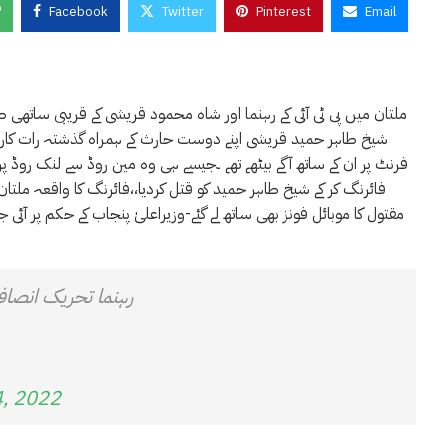
Facebook
Twitter
Pinterest
Email
ملتان میں پی ٹی آئی کے رہنما اور شاہ محمود قریشی کے قریبی ساتھی 
شیخ طاہر حمید قریشی اپنے دوست حارث کے ہمراہ گذشتہ رات کار پر 
فرنٹ پر ان کے ساتھ آگے بیٹھے تھے ۔جیسے ہی وہ مین روڈ سے لنک روڈ پر 
فائرنگ کر کے شیخ طاہر حمید کو قتل کردیا،،فائرنگ کا واقعہ ملتان ک
مقتول کا موبائل فونز بھی ساتھ لے گئے-وزیراعلیٰ پنجاب کے حکم پر آئی ج
رہنما تحریک انصاف
4, 2022