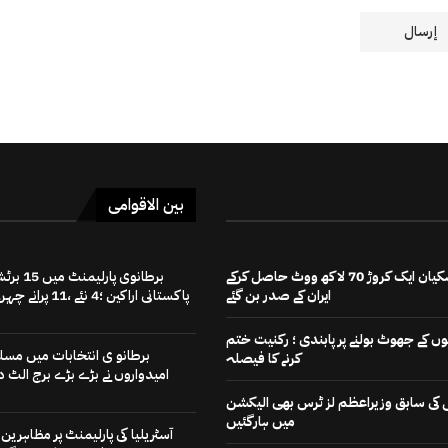
بین الاقوامی
مسعود پزشکیان ایک کروڑ 70 لاکھ ووٹ حاصل کرکے
برطانوی پارلیمنٹ میں
ایران کے صدر بن گئے
پاکستانی اراکین ؛4 نئے ،11 پرانے چہرے
 کے جھوٹ بولنے پر پابندی ؛ رکنیت ختم
برطانو ی انتخابات میں مسل
کرنے کا فیصلہ
امیدواروں نے بڑے بڑے برج الٹ دی
رٹی کی سابق وزیراعظم لز ٹرس بھی الیکشن
میں ہارگئیں
آسٹریلیا کی پارلیمنٹ پر مظاہرین ن