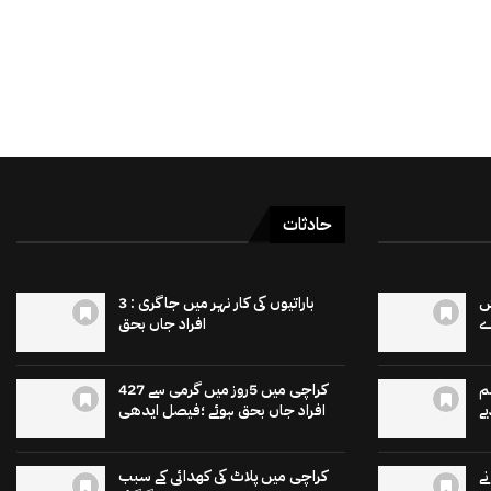
حادثات
 15 برٹش
باراتیوں کی کار نہر میں جاگری : 3
افراد جاں بحق
م
کراچی میں 5روز میں گرمی سے 427
ے
افراد جاں بحق ہوئے ؛فیصل ایدھی
ے
کراچی میں پلاٹ کی کھدائی کے سبب