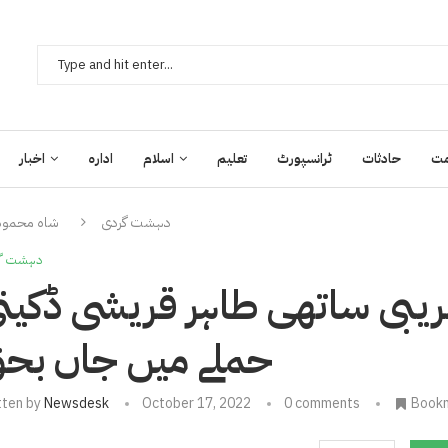
ت
حادثات
ٹرانسپورٹ
تعلیم
اسلام
ادارہ
اخبار
دہشت گردی
شاہ محمود 
دہشت گ
یبی ساتھی طاہر قریشی ڈکیت
حملے میں جاں بح
tten by
Newsdesk
October 17, 2022
0 comments
Book