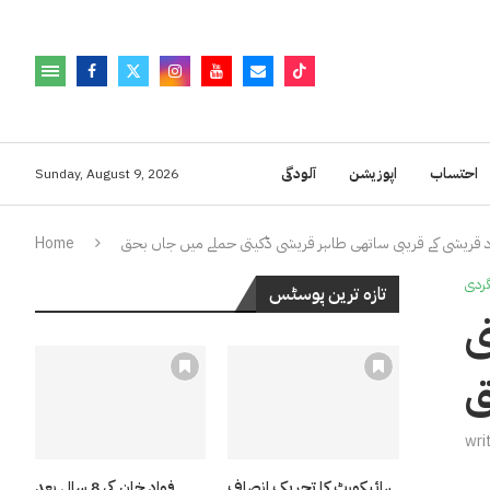
احتساب
اپوزیشن
آلودگی
Sunday, August 9, 2026
قریشی کے قریبی ساتھی طاہر قریشی ڈکیتی حملے میں جاں بحق
Home
ردی
تازہ ترین پوسٹس
ی
ق
wri
ہائیکورٹ کا تحریک انصاف
فواد خان کی 8 سال بعد