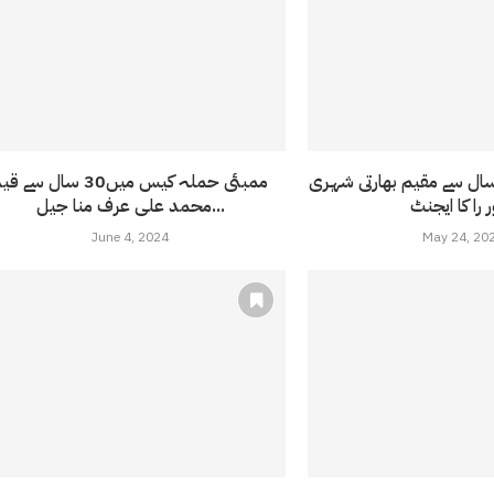
کستان میں 26 سال سے مقیم بھارتی شہری
ممبئی حملہ کیس میں30 سال سے ق
محمد علی عرف منا جیل...
June 4, 2024
May 24, 20