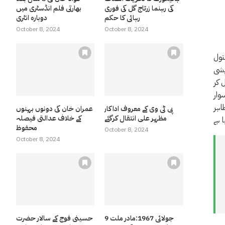
کی رہنما زرتاج گل کی فوری
بھارتی فلم انڈسٹری میں
رہائی کا حکم
دوبارہ انٹری
October 8, 2024
October 8, 2024
تول
یشی
 کر
وار
اہر
پی ٹی وی کے معروف اداکار
عمران خان کی دونوں بہنوں
مظہر علی انتقال کرگئے
کے خلاف عدالتی فیصلہ
ا ہے
محفوظ
October 8, 2024
October 8, 2024
9 جولائی 1967:مادر ملت
حسینی فوج کے سالار حضرت