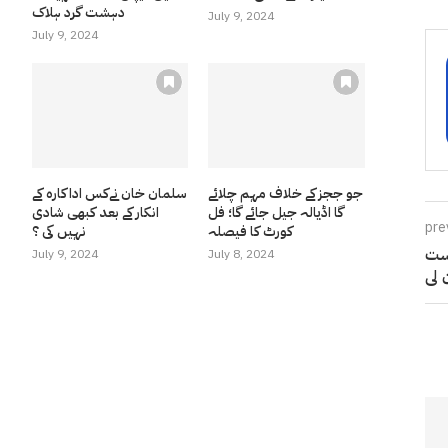
دہشت گرد ہلاک
July 9, 2024
July 9, 2024
جو ججز کے خلاف مہم چلائے
سلمان خان نےکس اداکارہ کے
گا اڈیالہ جیل جائے گا؛ فل
انکار کے بعد کبھی شادی
pre
کورٹ کا فیصلہ
نہیں کی ؟
کست
July 9, 2024
July 8, 2024
 لی