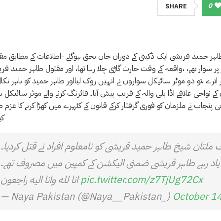
0
SHARE
طاہر حمید قریشی ایک ڈکیتی کے دوران جاں بحق ہوگئے -اطلاعات کے مطابق مق
سوار تھے، ،واقعہ کے وقت حارث گاڑی چلا رہا تھا، اور مقتول طاہر حمید قر
اترے ،تو دو موٹر سائیکل سواروں نے انہیں روک لیااور طاہر حمید کو باہر نکال
ے نواحی علاقے اڈا بلی والہ کے قریب پیش آیا۔ فائرنگ کرنے والے موٹر سائیکل س
ی پنجاب نے ملزمان کو فوری گرفتار کرکے قانون کے کٹہرے میں کھڑا کرنے کا عزم ط
کی
 ملتان شیخ طاہر حمید قریشی کو نامعلوم افراد نے قتل کردیا۔
یاد رہے طاہر قریشی ضمنی الیکشن کے کمپین میں مصروف تھے۔
pic.twitter.com/z7TjUg72Cx
انا لله وانا اليه راجعون
— Naya Pakistan (@Naya__Pakistan_)
October 1