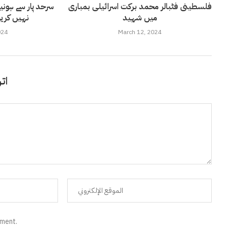
فلسطینی فٹبالر محمد برکت اسرائیلی بمباری
سرحد پار سے ہون
میں شہید
نہیں کریں
024
March 12, 2024
اتر
mment.