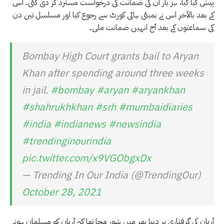
پیش کیا گیا، ہر بار ان کی ضمانت کی درخواست مسترد کر دی گئی۔ اس
کے بعد بالآخر اس نے بمبئی ہائی کورٹ سے رجوع کیا اور مسلسل تین دن
کی سماعتوں کے بعد آج انہیں ضمانت ملی۔
Bombay High Court grants bail to Aryan
Khan after spending around three weeks
in jail.
#bombay
#aryan
#aryankhan
#shahrukhkhan
#srh
#mumbaidiaries
#india
#indianews
#newsindia
#trendinginourindia
pic.twitter.com/x9VGObgxDx
— Trending In Our India (@TrendingOur)
October 28, 2021
آریان کی گرفتاری پر دنیا بھر میں شور مچا تھا کہ آریان کو مسلمان ہونے