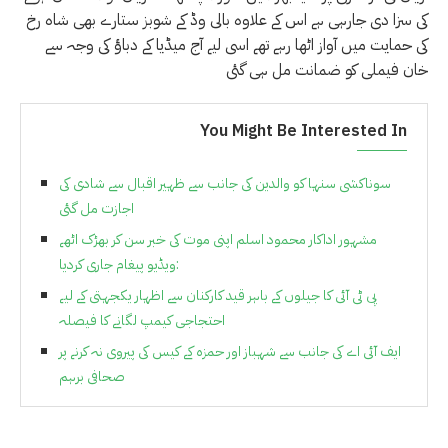
کی سزا دی جارہی ہے اس کے علاوہ بالی وڈ کے شوبز ستارے بھی شاہ رخ
کی حمایت میں آواز اٹھا رہے تھے اسی لیے آج میڈیا کے دباؤ کی وجہ سے
خان فیملی کو ضمانت مل ہی گئی
You Might Be Interested In
سوناکشی سنہا کو والدین کی جانب سے ظہیر اقبال سے شادی کی
اجازت مل گئی
مشہور اداکار محمود اسلم اپنی موت کی خبر سن کر بھڑک اٹھے
:ویڈیو پیغام جاری کردیا
پی ٹی آئی کا جیلوں کے باہر قید کارکنان سے اظہار یکجہتی کے لیے
احتجاجی کیمپ لگانے کا فیصلہ
ایف آئی اے کی جانب سے شہباز اور حمزہ کے کیس کی پیروی نہ کرنے پر
صحافی برہم