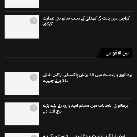
کراچی میں پلاٹ کی کھدائی کے سبب ساتھ بنی عمارت
گرگئی
بین الاقوامی
برطانوی پارلیمنٹ میں 15 برٹش پاکستانی اراکین ؛4 نئے
،11 پرانے چہرے
برطانو ی انتخابات میں مسلم امیدواروں نے بڑے بڑے
برج الٹ دیے
آسٹریلیا کی پارلیمنٹ پر مظاہرین نے فلسطین کے بینر