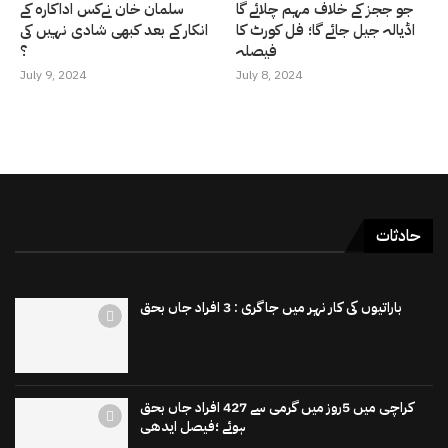
جو ججز کے خلاف مہم چلائے گا
سلمان خان نےکس اداکارہ کے
اڈیالہ جیل جائے گا؛ فل کورٹ کا
انکار کے بعد کبھی شادی نہیں کی
فیصلہ
؟
July 9, 2024
July 8, 2024
حادثات
باراتیوں کی کار نہر میں جاگری : 3 افراد جاں بحق
کراچی میں 5روز میں گرمی سے 427 افراد جاں بحق
ہوئے ؛فیصل ایدھی