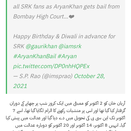
all SRK fans as AryanKhan gets bail from
Bombay High Court…❤️
Happy Birthday & Diwali in advance for
SRK
@gaurikhan
@iamsrk
#AryanKhanBail
#Aryan
pic.twitter.com/DP0nhHQPEx
— S.P. Rao (@imsprao)
October 28,
2021
آریان خان کو 2 اکتوبر کو ممبئی میں ایک کروز شپ پر چھاپے کے دوران
گرفتار کیا گیا تھا اور اس پر منشیات رکھنے کا الزام لگایا گیا تھا۔ اسے 7
اکتوبر تک این سی بی کی تحویل میں دے دیا گیا اور عدالت میں پیش کیا
گیا۔ انہیں 8 اکتوبر، 14 اکتوبر اور 20 اکتوبر کو دوبارہ عدالت میں