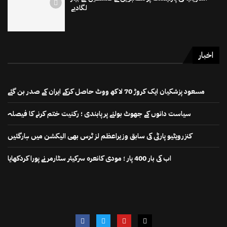
لگادیے
اخبار
مسعود پزشکیان ایک کروڑ 70 لاکھ ووٹ حاصل کرکے ایران کے صدر بن گئے
سیاست دانوں کے جھوٹ بولنے پر پابندی ؛ رکنیت ختم کرنے کا فیصلہ
کنزرویٹیو پارٹی کی سابق وزیراعظم لز ٹرس بھی الیکشن میں ہارگئیں
اب کی بار 400 پار ؛ مودی کانعرہ سرکیئر سٹارمر نے پورا کردکھایا