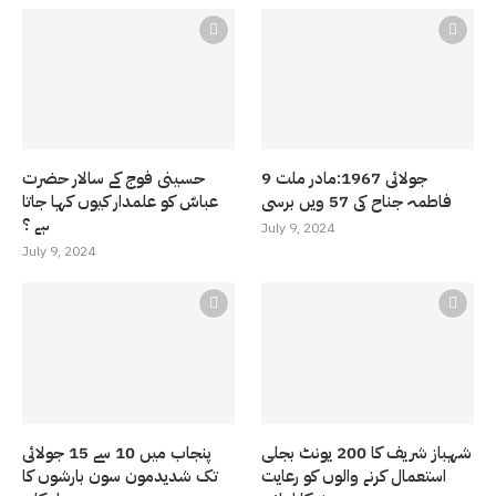
9 جولائی 1967:مادر ملت
حسینی فوج کے سالار حضرت
فاطمہ جناح کی 57 ویں برسی
عباسّ کو علمدار کیوں کہا جاتا
ہے ؟
July 9, 2024
July 9, 2024
شہباز شریف کا 200 یونٹ بجلی
پنجاب میں 10 سے 15 جولائی
استعمال کرنے والوں کو رعایت
تک شدیدمون سون بارشوں کا