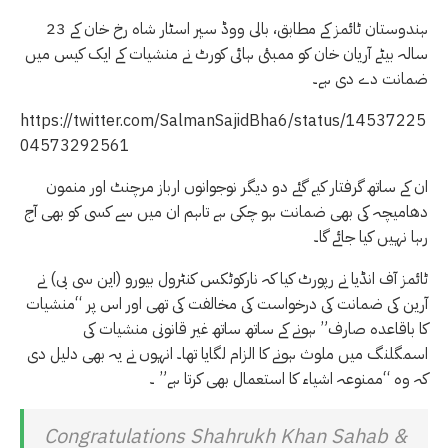
ہندوستان ٹائمز کے مطابق، بالی ووڈ سپر اسٹار شاہ رخ خان کے 23
سالہ بیٹے آریان خان کو ممبئی ہائی کورٹ نے منشیات کے ایک کیس میں
ضمانت دے دی ہے۔
https://twitter.com/SalmanSajidBha6/status/14537225
04573292561
ان کے ساتھ گرفتار کیے گئے دو دیگر نوجوانوں ارباز مرچنٹ اور منمون
دھامیچہ کی بھی ضمانت ہو چکی ہے تاہم ان میں سے کسی کو بھی آج
رہا نہیں کیا جائے گا۔
ٹائمز آف انڈیا نے رپورٹ کیا کہ نارکوٹکس کنٹرول بیورو (این سی بی) نے
آرین کی ضمانت کی درخواست کی مخالفت کی تھی اور اس پر “منشیات
کا باقاعدہ صارف” ہونے کے ساتھ ساتھ غیر قانونی منشیات کی
اسمگلنگ میں ملوث ہونے کا الزام لگایا تھا۔ انہوں نے یہ بھی دلیل دی
کہ وہ “ممنوعہ اشیاء کا استعمال بھی کرتا ہے” ۔
Congratulations Shahrukh Khan Sahab &