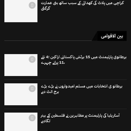
کراچی میں پلاٹ کی کھدائی کے سبب ساتھ بنی عمارت
گرگئی
بین الاقوامی
برطانوی پارلیمنٹ میں 15 برٹش پاکستانی اراکین ؛4 نئے
،11 پرانے چہرے
برطانو ی انتخابات میں مسلم امیدواروں نے بڑے بڑے
برج الٹ دیے
آسٹریلیا کی پارلیمنٹ پر مظاہرین نے فلسطین کے بینر
لگادیے