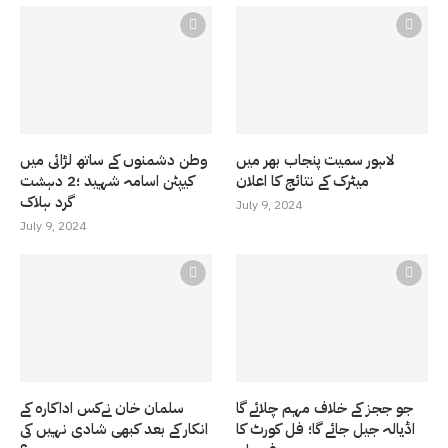
لاہور سمیت پنجاب بھر میں
وطن دشمنوں کے ساتھ لڑائی میں
میٹرک کے نتائج کا اعلان
کیپٹن اسامہ شہید ؛2 دہشت
گرد ہلاک
July 9, 2024
July 9, 2024
جو ججز کے خلاف مہم چلائے گا
سلمان خان نےکس اداکارہ کے
اڈیالہ جیل جائے گا؛ فل کورٹ کا
انکار کے بعد کبھی شادی نہیں کی