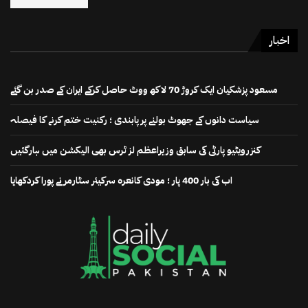
اخبار
مسعود پزشکیان ایک کروڑ 70 لاکھ ووٹ حاصل کرکے ایران کے صدر بن گئے
سیاست دانوں کے جھوٹ بولنے پر پابندی ؛ رکنیت ختم کرنے کا فیصلہ
کنزرویٹیو پارٹی کی سابق وزیراعظم لز ٹرس بھی الیکشن میں ہارگئیں
اب کی بار 400 پار ؛ مودی کانعرہ سرکیئر سٹارمر نے پورا کردکھایا