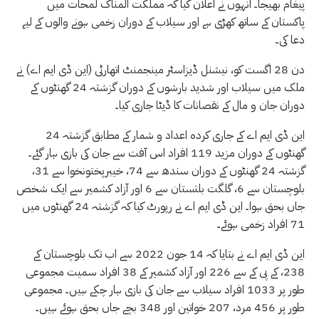
پیغام بھیجا۔ انہوں نے اعلان کیا کہ مملکت المناک لمحات میں
پاکستان کے ساتھ کھڑی ہے اور سیلاب کے دوران زخمی ہونے والوں کے لیے
دعا کی۔
دن 28 اگست کو، نیشنل ڈیزاسٹر مینجمنٹ اتھارٹی (این ڈی ایم اے) نے
ملک میں سیلاب اور شدید بارشوں کے دوران گزشتہ 24 گھنٹوں کے
دوران جان و مال کے نقصانات کا ڈیٹا جاری کیا۔
این ڈی ایم اے کے جاری کردہ اعداد و شمار کے مطابق گزشتہ 24
گھنٹوں کے دوران مزید 119 افراد اس آفت سے جان کی بازی ہار گئے۔
گزشتہ 24 گھنٹوں کے دوران سندھ سے 74، خیبرپختونخوا سے 31،
بلوچستان سے 6، گلگت بلتستان سے 6 اور آزاد کشمیر سے ایک شخص
جاں بحق ہوا۔ این ڈی ایم اے نے رپورٹ کیا کہ گزشتہ 24 گھنٹوں میں
71 افراد زخمی ہوئے۔
این ڈی ایم اے نے بتایا کہ 14 جون 2022 سے اب تک بلوچستان کے
238، کے پی کے سے 226 اور آزاد کشمیر کے 38 افراد سمیت مجموعی
طور پر 1033 افراد سیلاب سے جان کی بازی ہار چکے ہیں۔ مجموعی
طور پر 456 مرد، 207 خواتین اور 348 بچے جاں بحق ہوئے ہیں۔