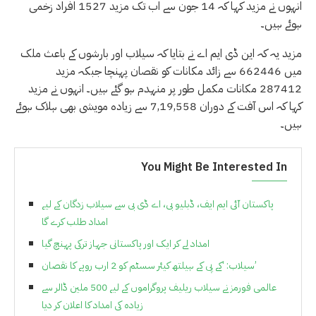
انہوں نے مزید کہا کہ 14 جون سے اب تک مزید 1527 افراد زخمی
ہوئے ہیں۔
مزید یہ کہ این ڈی ایم اے نے بتایا کہ سیلاب اور بارشوں کے باعث ملک
میں 662446 سے زائد مکانات کو نقصان پہنچا جبکہ مزید
287412 مکانات مکمل طور پر منہدم ہو گئے ہیں۔ انہوں نے مزید
کہا کہ اس آفت کے دوران 7,19,558 سے زیادہ مویشی بھی ہلاک ہوئے
ہیں۔
You Might Be Interested In
پاکستان آئی ایم ایف، ڈبلیو بی، اے ڈی بی سے سیلاب زدگان کے لیے
امداد طلب کرے گا
امداد لے کر ایک اور پاکستانی جہاز ترکی پہنچ گیا
سیلاب: ‘کے پی کے ہیلتھ کیئر سسٹم کو 2 ارب روپے کا نقصان’
عالمی فورمز نے سیلاب ریلیف پروگراموں کے لیے 500 ملین ڈالر سے
زیادہ کی امداد کا اعلان کر دیا