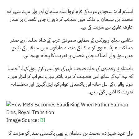
اسلام آباد: سعودی عرب کے فرمانروا شاہ سلمان اور ولی عہد شہزادہ
محمد بن سلمان نے ملک میں سیلاب کے دوران جانی نقصان پر صدر
عارف علوی سے تعزیت کی ہے۔
مقامی میڈیا رپورٹس کے مطابق سعودی عرب کے شاہ سلمان نے صدر
مملکت عارف علوی کو ملک کے متعدد علاقوں میں سیلاب کے نتیجے
میں ہونے والے المناک جانی نقصان پر تعزیت کا پیغام بھیجا ہے۔
بادشاہ نے زخمیوں کی جلد صحت یابی کی خواہش کرتے ہوئے کہا، “جیسا
کہ ہم آپ کے ساتھ اس مصیبت کا درد بانٹتے ہیں، ہم آپ کے اعزاز میں،
مرنے والوں کے اہل خانہ اور پاکستانی عوام کو، اپنی گہری اور مخلصانہ
تعزیت کا اظہار کرتے ہیں۔
Image Source:
BI
ولی عہد شہزادہ محمد بن سلمان نے بھی پاکستانی صدر کو تعزیت کا