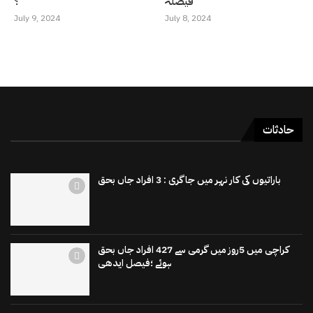
فیصلہ
؟
July 9, 2024
July 8, 2024
حادثات
باراتیوں کی کار نہر میں جاگری : 3 افراد جاں بحق
کراچی میں 5روز میں گرمی سے 427 افراد جاں بحق
ہوئے ؛فیصل ایدھی