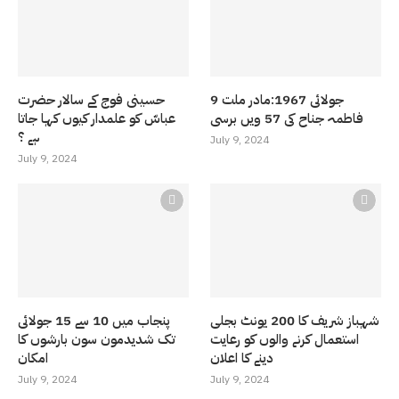
9 جولائی 1967:مادر ملت
حسینی فوج کے سالار حضرت
فاطمہ جناح کی 57 ویں برسی
عباسّ کو علمدار کیوں کہا جاتا
ہے ؟
July 9, 2024
July 9, 2024
شہباز شریف کا 200 یونٹ بجلی
پنجاب میں 10 سے 15 جولائی
استعمال کرنے والوں کو رعایت
تک شدیدمون سون بارشوں کا
دینے کا اعلان
امکان
July 9, 2024
July 9, 2024