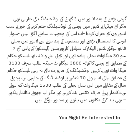
گرمی بڑھنے کے بعد لاہور میں 3 گھنٹے کی لوڈ شیڈنگ کی جارہی تھی
مگر آج میڈیا نے لاہور میں بجلی کی لوڈشیڈنگ ختم کرنے کی خبر نے سب
لاہوریوں کو حیران کردیا -اب اس کی وجوہات سامنے آگئی ہیں -سولر
انرجی کا استعمال بڑھنے اور صنعتوں کے بند ہونے سے لاہور میں بجلی
فالتو ہوگئی۔لاہور الیکٹرک سپلائی کارپوریشن (لیسکو) کے پاس آج 7
سو 30 میگاواٹ بجلی زیادہ تھی اور کوئی لینے والا نہ تھا۔لیسکو حکام
کے مطابق آج بجلی کا کوٹہ 3800 میگاواٹ جبکہ طلب صرف 3130
میگا واٹ تھی، کہیں لوڈشیڈنگ کی ضرورت باقی نہ رہی۔لیسکو حکام
کے مطابق ہائی لاسز والے 70 فیڈرز پر لوڈشیڈنگ کی جارہی ہے، پچھلے
سال کے مقابلے میں اس سال بجلی کی طلب 1500 میگاواٹ کم ہوئی
ہے۔دکاندار پہلے صرف لائٹس بند کررہے تھے مگر اب چھوٹے دکاندار پنکھے
بھی بند کرکے دکانوں میں بیٹھنے پر مجبور ہوگئے ہیں –
You Might Be Interested In