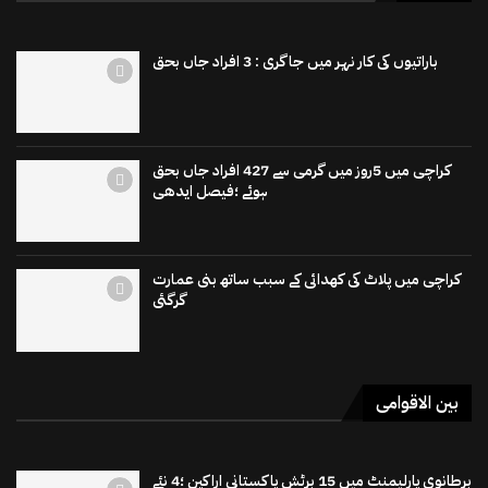
باراتیوں کی کار نہر میں جاگری : 3 افراد جاں بحق
کراچی میں 5روز میں گرمی سے 427 افراد جاں بحق
ہوئے ؛فیصل ایدھی
کراچی میں پلاٹ کی کھدائی کے سبب ساتھ بنی عمارت
گرگئی
بین الاقوامی
برطانوی پارلیمنٹ میں 15 برٹش پاکستانی اراکین ؛4 نئے