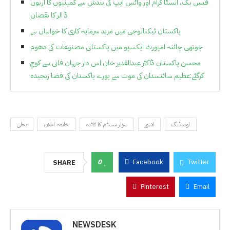
فیس بک، انسٹا گرام اور واٹس ایپ کی بندش سے کمپنیوں کا اربوں
ڈ الر کا نقصان
پاکستان ٹیکنالوجی میں مزید سرمایہ کاری کا خواہاں ہے
چوتھی چائنہ امپورٹ ایکسپو میں پاکستانی مصنوعات کی دھوم
محسن پاکستان ڈاکٹر عبدالقدیر خان اس دار جہان فانی سے کوچ
کرگئے:عظیم سائنسدان کی موت سے پورے پاکستان کی فضا رنجیدہ
لوشیڈنگ
لاہور
سولر سسٹم کا فائدہ
خاتمہ اعلان
بجلی
0
Facebook
Twitter
SHARE
Pinterest
Email
NEWSDESK