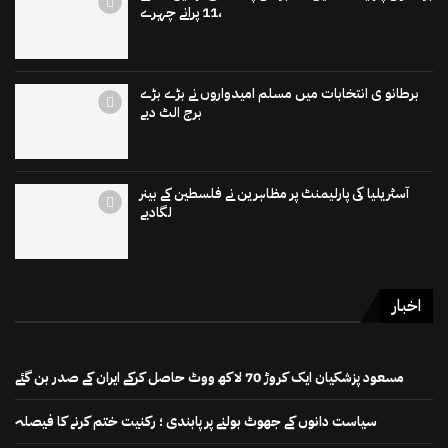
،11 پرانے چہرے
برطانو ی انتخابات میں مسلم امیدواروں نے بڑے بڑے
برج الٹ دیے
آسٹریلیا کی پارلیمنٹ پر مظاہرین نے فلسطین کے بینر
لگادیے
اخبار
مسعود پزشکیان ایک کروڑ 70 لاکھ ووٹ حاصل کرکے ایران کے صدر بن گئے
سیاست دانوں کے جھوٹ بولنے پر پابندی ؛ رکنیت ختم کرنے کا فیصلہ