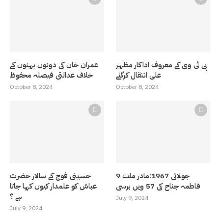
پی ٹی وی کے معروف اداکار مظہر
عمران خان کی دونوں بہنوں کے
علی انتقال کرگئے
خلاف عدالتی فیصلہ محفوظ
October 8, 2024
October 8, 2024
9 جولائی 1967:مادر ملت
حسینی فوج کے سالار حضرت
فاطمہ جناح کی 57 ویں برسی
عباسّ کو علمدار کیوں کہا جاتا
ہے ؟
July 9, 2024
July 9, 2024