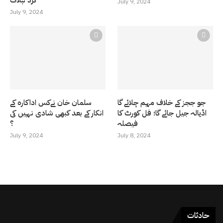
گرد ہلاک
July 9, 2024
July 9, 2024
جو ججز کے خلاف مہم چلائے گا
سلمان خان نےکس اداکارہ کے
اڈیالہ جیل جائے گا؛ فل کورٹ کا
انکار کے بعد کبھی شادی نہیں کی
فیصلہ
؟
July 9, 2024
July 8, 2024
حادثات