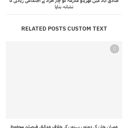
صادق آباد میں گھریلو ملازمہ کو چار افراد نے اجتماعی زیادتی کا
نشانہ بنایا
RELATED POSTS CUSTOM TEXT
عمران خان کی دونوں بہنوں کے خلاف عدالتی فیصلہ محفوظ