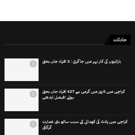
حادثات
باراتیوں کی کار نہر میں جاگری : 3 افراد جاں بحق
کراچی میں 5روز میں گرمی سے 427 افراد جاں بحق
ہوئے ؛فیصل ایدھی
کراچی میں پلاٹ کی کھدائی کے سبب ساتھ بنی عمارت
گرگئی