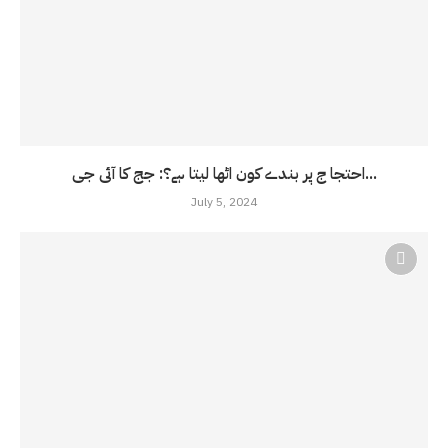
احتجا ج پر بندے کون اٹھا لیتا ہے؟: جج کا آئی جی...
July 5, 2024