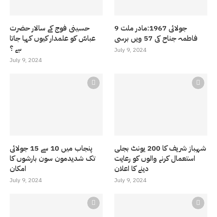
9 جولائی 1967:مادر ملت
حسینی فوج کے سالار حضرت
فاطمہ جناح کی 57 ویں برسی
عباسّ کو علمدار کیوں کہا جاتا
ہے ؟
July 9, 2024
July 9, 2024
شہباز شریف کا 200 یونٹ بجلی
پنجاب میں 10 سے 15 جولائی
استعمال کرنے والوں کو رعایت
تک شدیدمون سون بارشوں کا
دینے کا اعلان
امکان
July 9, 2024
July 9, 2024