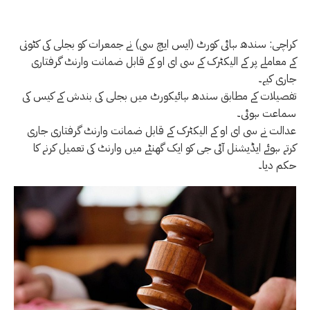
کراچی: سندھ ہائی کورٹ (ایس ایچ سی) نے جمعرات کو بجلی کی کٹوتی
کے معاملے پر کے الیکٹرک کے سی ای او کے قابل ضمانت وارنٹ گرفتاری
جاری کیے۔
تفصیلات کے مطابق سندھ ہائیکورٹ میں بجلی کی بندش کے کیس کی
سماعت ہوئی۔
عدالت نے سی ای او کے الیکٹرک کے قابل ضمانت وارنٹ گرفتاری جاری
کرتے ہوئے ایڈیشنل آئی جی کو ایک گھنٹے میں وارنٹ کی تعمیل کرنے کا
حکم دیا۔