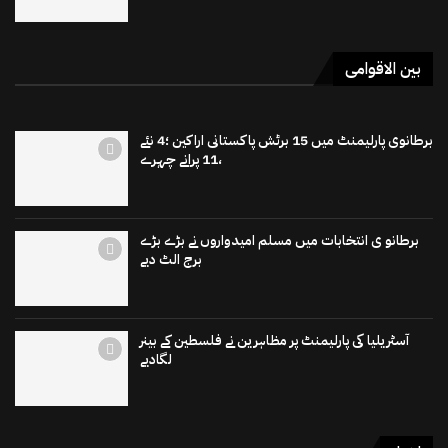
بین الاقوامی
برطانوی پارلیمنٹ میں 15 برٹش پاکستانی اراکین ؛4 نئے
،11 پرانے چہرے
برطانو ی انتخابات میں مسلم امیدواروں نے بڑے بڑے
برج الٹ دیے
آسٹریلیا کی پارلیمنٹ پر مظاہرین نے فلسطین کے بینر
لگادیے