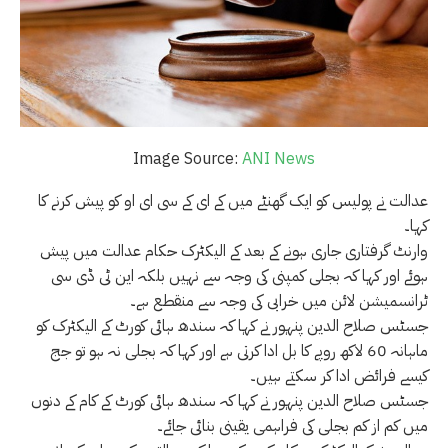
Image Source:
ANI News
عدالت نے پولیس کو ایک گھنٹے میں کے ای کے سی ای او کو پیش کرنے کا
کہا۔
وارنٹ گرفتاری جاری ہونے کے بعد کے الیکٹرک حکام عدالت میں پیش
ہوئے اور کہا کہ بجلی کمپنی کی وجہ سے نہیں بلکہ این ٹی ڈی سی
ٹرانسمیشن لائن میں خرابی کی وجہ سے منقطع ہے۔
جسٹس صلاح الدین پنہور نے کہا کہ سندھ ہائی کورٹ کے الیکٹرک کو
ماہانہ 60 لاکھ روپے کا بل ادا کرتی ہے اور کہا کہ بجلی نہ ہو تو جج
کیسے فرائض ادا کر سکتے ہیں۔
جسٹس صلاح الدین پنہور نے کہا کہ سندھ ہائی کورٹ کے کام کے دنوں
میں کم از کم بجلی کی فراہمی یقینی بنائی جائے۔