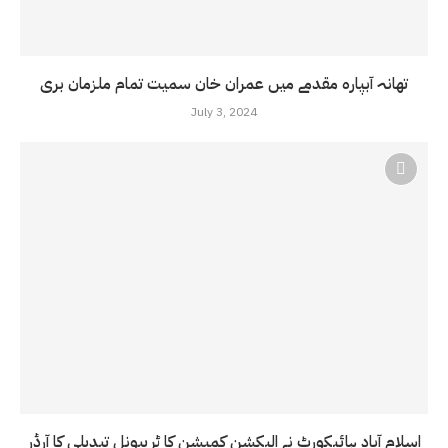
تھانہ آبپارہ مقدمے میں عمران خان سمیت تمام ملزمان بری
July 3, 2024
اسلام آباد ہائیکورٹ نے الیکشن کمیشن کا ٹریبونل تبدیلی کا آرڈر