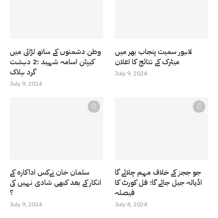
لاہور سمیت پنجاب بھر میں
وطن دشمنوں کے ساتھ لڑائی میں
میٹرک کے نتائج کا اعلان
کیپٹن اسامہ شہید ؛2 دہشت
گرد ہلاک
July 9, 2024
July 9, 2024
جو ججز کے خلاف مہم چلائے گا
سلمان خان نےکس اداکارہ کے
اڈیالہ جیل جائے گا؛ فل کورٹ کا
انکار کے بعد کبھی شادی نہیں کی
فیصلہ
؟
July 9, 2024
July 8, 2024