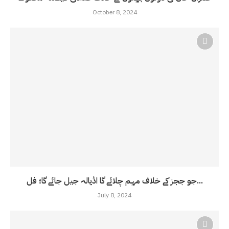
October 8, 2024
جو ججز کے خلاف مہم چلائے گا اڈیالہ جیل جائے گا؛ فل...
July 8, 2024