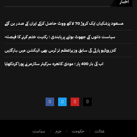
اخبار
مسعود پزشکیان ایک کروڑ 70 لاکھ ووٹ حاصل کرکے ایران کے صدر بن گئے
سیاست دانوں کے جھوٹ بولنے پر پابندی ؛ رکنیت ختم کرنے کا فیصلہ
کنزرویٹیو پارٹی کی سابق وزیراعظم لز ٹرس بھی الیکشن میں ہارگئیں
اب کی بار 400 پار ؛ مودی کانعرہ سرکیئر سٹارمر نے پورا کردکھایا
عدالت
حکومت
جرم
سیاست