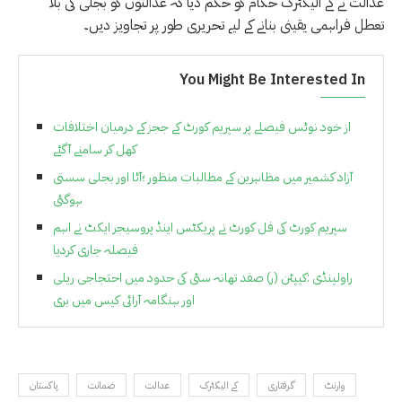
عدالت نے کے الیکٹرک حکام کو حکم دیا کہ عدالتوں کو بجلی کی بلا
تعطل فراہمی یقینی بنانے کے لیے تحریری طور پر تجاویز دیں۔
You Might Be Interested In
از خود نوٹس فیصلے پر سپریم کورٹ کے ججز کے درمیان اختلافات
کھل کر سامنے آگئے
آزاد کشمیر میں مظاہرین کے مطالبات منظور ؛آٹا اور بجلی سستی
ہوگئی
سپریم کورٹ کی فل کورٹ نے پریکٹس اینڈ پروسیجر ایکٹ نے اہم
فیصلہ جاری کردیا
راولپنڈی :کیپٹن (ر) صفد تھانہ سٹی کی حدود میں احتجاجی ریلی
اور ہنگامہ آرائی کیس میں بری
وارنٹ
گرفتاری
کے الیکٹرک
عدالت
ضمانت
پاکستان