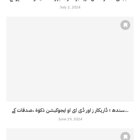
July 2, 2024
سندھ ؛ ڈاریکٹر ز اور ڈی ای او ایجوکیشن ذکوٰۃ ،صدقات کے...
June 29, 2024