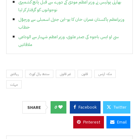
بھارتی پولیس نے وزیر اعظم مودی کے دورے سے قبل پانچ کشمیری
نوجوانوں کو گرفتار کر لیا
وزیراعظم پاکستان عمران خان کا یو-این جنرل اسمبلی سے ورچؤل
خطاب
سی او ایس باجوہ کی صدر علوی، وزیر اعظم شہباز سے الوداعی
ملاقاتیں
مکہ ٹرنس
قانون
غیر قانونی
سندھ ہائی کورٹ
رہائشی
مہلت
0
Facebook
Twitter
SHARE
Pinterest
Email