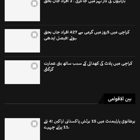
باراتیوں کی کار نہر میں جاگری : 3 افراد جاں بحق
کراچی میں 5روز میں گرمی سے 427 افراد جاں بحق
ہوئے ؛فیصل ایدھی
کراچی میں پلاٹ کی کھدائی کے سبب ساتھ بنی عمارت
گرگئی
بین الاقوامی
برطانوی پارلیمنٹ میں 15 برٹش پاکستانی اراکین ؛4 نئے
،11 پرانے چہرے