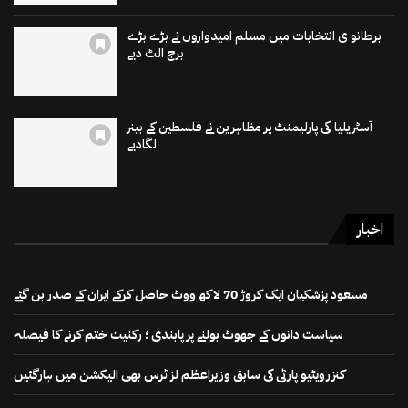
برطانو ی انتخابات میں مسلم امیدواروں نے بڑے بڑے
برج الٹ دیے
آسٹریلیا کی پارلیمنٹ پر مظاہرین نے فلسطین کے بینر
لگادیے
اخبار
مسعود پزشکیان ایک کروڑ 70 لاکھ ووٹ حاصل کرکے ایران کے صدر بن گئے
سیاست دانوں کے جھوٹ بولنے پر پابندی ؛ رکنیت ختم کرنے کا فیصلہ
کنزرویٹیو پارٹی کی سابق وزیراعظم لز ٹرس بھی الیکشن میں ہارگئیں