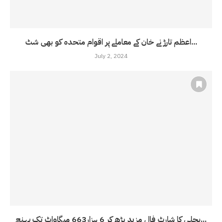
اعظم تارڑ نے خان کے معاملے پر اقوام متحدہ کو بھی شٹ...
July 2, 2024
بجلی کا شارٹ فال مزید بڑھ کر 6 ہزار663 میگاواٹ تک پہنچ...