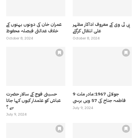
پی ٹی وی کے معروف اداکار مظہر
عمران خان کی دونوں بہنوں کے
علی انتقال کرگئے
خلاف عدالتی فیصلہ محفوظ
October 8, 2024
October 8, 2024
9 جولائی 1967:مادر ملت
حسینی فوج کے سالار حضرت
فاطمہ جناح کی 57 ویں برسی
عباسّ کو علمدار کیوں کہا جاتا
ہے ؟
July 9, 2024
July 9, 2024