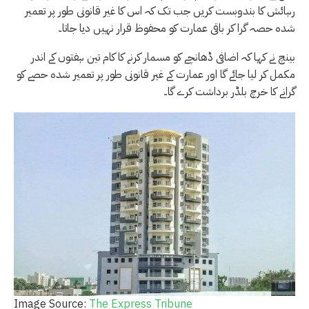
رہائش کا بندوبست کریں جب تک کہ اس کا غیر قانونی طور پر تعمیر
شدہ حصہ گرا کر باقی عمارت کو محفوظ قرار نہیں دیا جاتا۔
بینچ نے کہا کہ اضافی ڈھانچے کو مسمار کرنے کا کام تین ہفتوں کے اندر
مکمل کر لیا جائے گا اور عمارت کے غیر قانونی طور پر تعمیر شدہ حصے کو
گرانے کا خرچ بلڈر برداشت کرے گا۔
Image Source:
The Express Tribune