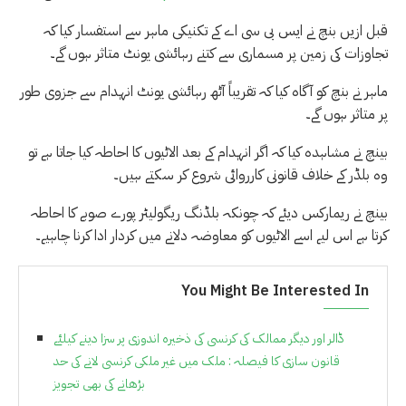
قبل ازیں بنچ نے ایس بی سی اے کے تکنیکی ماہر سے استفسار کیا کہ
تجاوزات کی زمین پر مسماری سے کتنے رہائشی یونٹ متاثر ہوں گے۔
ماہر نے بنچ کو آگاہ کیا کہ تقریباً آٹھ رہائشی یونٹ انہدام سے جزوی طور
پر متاثر ہوں گے۔
بینچ نے مشاہدہ کیا کہ اگر انہدام کے بعد الاٹیوں کا احاطہ کیا جاتا ہے تو
وہ بلڈر کے خلاف قانونی کارروائی شروع کر سکتے ہیں۔
بینچ نے ریمارکس دیئے کہ چونکہ بلڈنگ ریگولیٹر پورے صوبے کا احاطہ
کرتا ہے اس لیے اسے الاٹیوں کو معاوضہ دلانے میں کردار ادا کرنا چاہیے۔
You Might Be Interested In
ڈالر اور دیگر ممالک کی کرنسی کی ذخیرہ اندوزی پر سزا دینے کیلئے
قانون سازی کا فیصلہ : ملک میں غیر ملکی کرنسی لانے کی حد
بڑھانے کی بھی تجویز