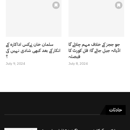
جو ججز کے خلاف مہم چلائے گا
سلمان خان نےکس اداکارہ کے
اڈیالہ جیل جائے گا؛ فل کورٹ کا
انکار کے بعد کبھی شادی نہیں کی
فیصلہ
؟
July 9, 2024
July 8, 2024
حادثات