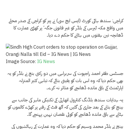
کراچی: سندھ ہائی کورٹ (ایس ایچ سی) نے پیر کو کراچی کے صدر محلے
میں واقع مکہ ٹیرس کے بلڈر کو غیر قانونی جگہ‘ پر کھڑی عمارت کا
ڈھانچہ تین ہفتوں میں ہٹانے کا حکم دے دیا۔
Image Source:
IG News
جسٹس ظفر احمد راجپوت کی سربراہی میں دو رکنی بنچ نے بلڈر کو یہ
بھی حکم دیا کہ وہ اس بات کو یقینی بنائے کہ تباہی کثیر المنزلہ
اپارٹمنٹ کے باقی ماندہ ڈھانچے کو متاثر نہ کرے۔
یہ ہدایات سندھ بلڈنگ کنٹرول اتھارٹی کے تکنیکی ماہر کی جانب سے
بینچ کو بتانے کے بعد جاری کی گئیں کہ آٹھ فٹ کے رقبے پر کھڑے کالموں کو
ہٹانے سے باقی ماندہ ڈھانچے کو کوئی نقصان نہیں پہنچے گا۔
بینچ نے بلڈر محمد وسیم کو حکم دیا کہ وہ عمارت کے رہائشیوں کی