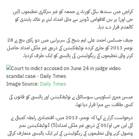
کراچی میں سندھ ہائی کورٹ نے جمعہ کو غیر سرکاری تنظیموں (این
جی اوز) پر بین الاقوامی ڈونرز سے مالی امداد لینے پر عائد پابندی کو
کالعدم قرار دے دیا۔
چیف جسٹس احمد علی ایم شیخ کی سربراہی میں دو رکنی بنچ نے 28
نومبر 2013 کو جاری کردہ نوٹیفکیشن کے ذریعے غیر ملکی امداد حاصل
کرنے والی تنظیموں کے ریگولیشن کی پالیسی کو ایک طرف کردیا۔
Image Source:
Daily Times
میسرز میری اسٹوپس سوسائٹی نے نوٹیفکیشن اور پالیسی کو قانون کی
کسی طاقت سے مبرا قرار دیا تھا۔
درخواست گزار نے کہا کہ نومبر، 2013 میں، اقتصادی رابطہ کمیٹی نے
نوٹیفکیشن نمبرI (5)آئی این جی او/05 کے ذریعے غیر ملکی امداد
وصول کرنے والی تنظیموں کے ریگولیشن کے لیے ایک پالیسی متعارف کرائی