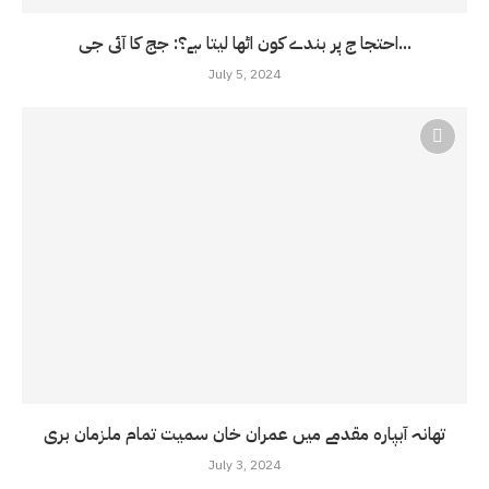
احتجا ج پر بندے کون اٹھا لیتا ہے؟: جج کا آئی جی...
July 5, 2024
تھانہ آبپارہ مقدمے میں عمران خان سمیت تمام ملزمان بری
July 3, 2024