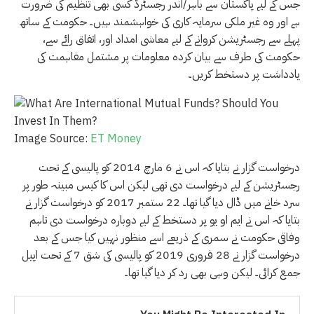
جس کے لیے پاکستان سے باہر/اندر رجسٹرڈ کسی بھی تنظیم کی ضرورت
ہے اور وہ غیر ملکی سرمایہ کاری کی خواہشمند ہیں۔ حکومت کے ساتھ
پہلے سے رجسٹریشن کروانے کے لیے معاشی امداد اور، اتفاق رائے سے،
حکومت کی طرف سے بیان کردہ معلومات پر مشتمل مفاہمت کی
یادداشت پر دستخط کریں۔
Image Source:
ET Money
درخواست گزار نے بتایا کہ اس نے 6 مارچ 2014 کو پالیسی کے تحت
رجسٹریشن کے لیے درخواست دی تھی لیکن اس کا کیس مبینہ طور پر
سرد خانے میں ڈال دیا گیا تھا۔ 22 ستمبر 2017 کو درخواست گزار نے
بتایا کہ اس نے ایم او یو پر دستخط کے لیے دوبارہ درخواست دی تاہم
وفاقی حکومت نے سمری کے ذریعے اسے منظور نہیں کیا جس کے بعد
درخواست گزار نے 28 فروری 2019 کو پالیسی کی شق 7 کے تحت اپیل
جمع کرائی۔ لیکن وہی بھی رد کر دیا گیا تھا۔