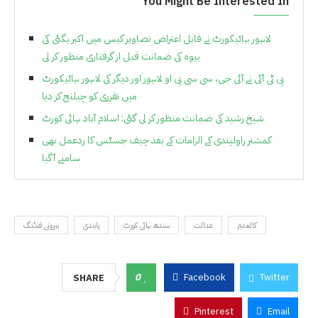
You Might Be Interested In
لاہور ہائیکورٹ نے قابل اعتراض تصاویر کیس میں اکبر بگٹی کی
بیوہ کی ضمانت قبل از گرفتاری منظور کر لی
پی ٹی آئی نے آئی جی، سی سی پی او لاہور اور دیگر کی لاہور ہائیکورٹ
میں تقرری کو چیلنج کر دیا
شیخ رشید کی ضمانت منظور کر لی گئی: اسلام آباد ہائی کورٹ
کمشنر راولپندی کے الزامات کے بعد چیف جسٹس کا ردعمل بھی
سامنے آگیا
کالعدم
عدالت
سندھ ہائی کورٹ
پابندی
بیرونی فنڈنگ
0
Facebook
Twitter
SHARE
Pinterest
Email