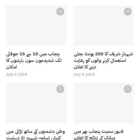
شہباز شریف کا 200 یونٹ بجلی
پنجاب میں 10 سے 15 جولائی
استعمال کرنے والوں کو رعایت
تک شدیدمون سون بارشوں کا
دینے کا اعلان
امکان
July 9, 2024
July 9, 2024
لاہور سمیت پنجاب بھر میں
وطن دشمنوں کے ساتھ لڑائی میں
میٹرک کے نتائج کا اعلان
کیپٹن اسامہ شہید ؛2 دہشت