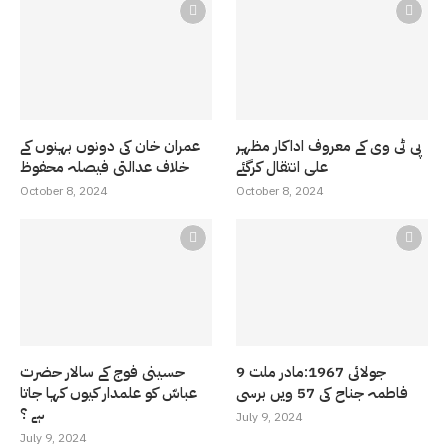
پی ٹی وی کے معروف اداکار مظہر
عمران خان کی دونوں بہنوں کے
علی انتقال کرگئے
خلاف عدالتی فیصلہ محفوظ
October 8, 2024
October 8, 2024
9 جولائی 1967:مادر ملت
حسینی فوج کے سالار حضرت
فاطمہ جناح کی 57 ویں برسی
عباسّ کو علمدار کیوں کہا جاتا
ہے ؟
July 9, 2024
July 9, 2024