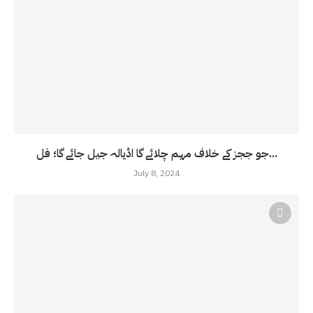
جو ججز کے خلاف مہم چلائے گا اڈیالہ جیل جائے گا؛ فل...
July 8, 2024