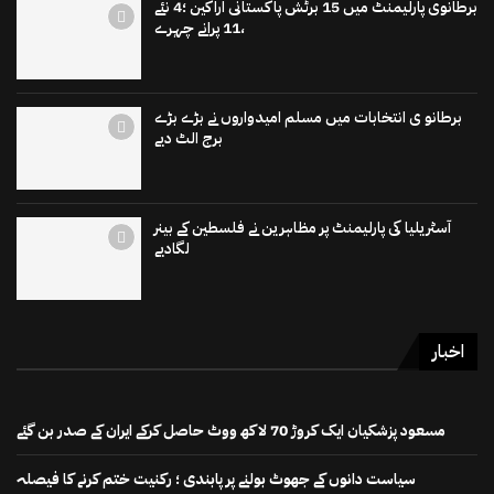
برطانوی پارلیمنٹ میں 15 برٹش پاکستانی اراکین ؛4 نئے
،11 پرانے چہرے
برطانو ی انتخابات میں مسلم امیدواروں نے بڑے بڑے
برج الٹ دیے
آسٹریلیا کی پارلیمنٹ پر مظاہرین نے فلسطین کے بینر
لگادیے
اخبار
مسعود پزشکیان ایک کروڑ 70 لاکھ ووٹ حاصل کرکے ایران کے صدر بن گئے
سیاست دانوں کے جھوٹ بولنے پر پابندی ؛ رکنیت ختم کرنے کا فیصلہ